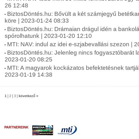
26 12:48
BiztosDöntés.hu: Bővült a két számjegyű betétka
köre | 2023-01-24 08:33
BiztosDöntés.hu: Drámaian drágul idén a bankolá
spórolhatunk | 2023-01-20 12:10
MTI: NAV: indul az idei e-szjabevallási szezon | 
BiztosDöntés.hu: Jelenleg nincs fogyasztóbarát l
2023-01-20 08:25
MTI: A magyarok kockázatos befektetésnek tartják 
2023-01-19 14:38
|
|
|
1
2
3
következő »
PARTNEREINK