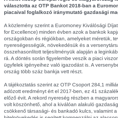
választotta az OTP Bankot 2018-ban a Euromon
piacaival foglalkozó iránymutató gazdasági ma
A közlemény szerint a Euromoney Kiválósági Díj
for Excellence) minden évben azok a bankok kapj
országokban és régiókban, amelyeket méretük, te
nyereségességük, növekedésük és a versenytárs
összehasonlított teljesítményük alapján a leginká
rá. A döntés során figyelembe veszik a piaci visz
ügyfelek igényeihez való igazodást is. A versenyb
ország több száz bankja vett részt.
A tájékoztatás szerint az OTP Csoport 284,1 milliárd
adózott eredményt ért el 2017-ben, ez 41 százalé
előző évit. A rekord nyereség részben a magyaro
volt köszönhető, ahol a kiválóan alakuló gazdaság
csökkenő társasági- és bankadó kulcs, valamint 
hitelnövekedés is segített kompenzálni az alacso