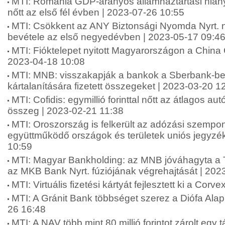
MTI: Románia GDP-arányos államháztartási hián
nőtt az első fél évben | 2023-07-26 10:55
MTI: Csökkent az ANY Biztonsági Nyomda Nyrt. 
bevétele az első negyedévben | 2023-05-17 09:4
MTI: Fióktelepet nyitott Magyarországon a China 
2023-04-18 10:08
MTI: MNB: visszakapják a bankok a Sberbank-be
kártalanítására fizetett összegeket | 2023-03-20 1
MTI: Cofidis: egymillió forinttal nőtt az átlagos au
összeg | 2023-02-21 11:38
MTI: Oroszország is felkerült az adózási szempo
együttműködő országok és területek uniós jegyzé
10:59
MTI: Magyar Bankholding: az MNB jóváhagyta a 
az MKB Bank Nyrt. fúziójának végrehajtását | 202
MTI: Virtuális fizetési kártyát fejlesztett ki a Cor
MTI: A Gránit Bank többséget szerez a Diófa Ala
26 16:48
MTI: A NAV több mint 80 millió forintot zárolt egy 