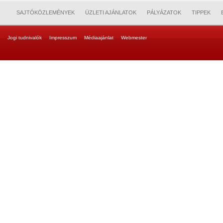
SAJTÓKÖZLEMÉNYEK
ÜZLETI AJÁNLATOK
PÁLYÁZATOK
TIPPEK
Jogi tudnivalók
Impresszum
Médiaajánlat
Webmester