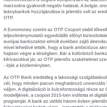
marzsokra gyakorolt negatív hatását. A bolgár, oro
leánybankok hozzájárulása is jelentős volt az ere
OTP.
A Euromoney szerint az OTP Csoport stabil tőkeel
teljesítménymutatói egyedülálló előnyt biztosította
európai bankszektor elmúlt években zajló átrende
mivel lehetővé tették, hogy a bank ambiciózus akvi
hajtson végre a térségben. Bár a különböző banko
kihívásokkal jár, az OTP jelentős szakértelmet sze
- írják a közleményben.
Az OTP Bank eredetileg a lakossági szolgáltatások
cél, hogy minden piacon meghatározó univerzális
váljon. A digitalizáció is kulcsfontosságú része az
modelljének, a csoport 2015-ben indította el digitá
programját. A bank az utóbbi három évben jelentős