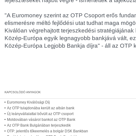
fejlesztéseket hajtott végre - ismertették a tájékoz
"A Euromoney szerint az OTP Csoport erős fund
elismerésre méltó fejlődési utat tudhat maga mögöt
Kiválóan végrehajtott terjeszkedési stratégiájána
Közép-Európa egyik legnagyobb bankjává vált, ezé
Közép-Európa Legjobb Bankja díjra" - áll az OTP
Euromoney Kiválósági Díj
Az OTP tulajdonába került az albán bank
Új leányvállalattal bővült az OTP csoport
Moldovában vásárol bankot az OTP Bank
Az OTP Bank Bulgáriában terjeszkedik
OTP: jelentős tőkeemelés a bolgár DSK Bankban