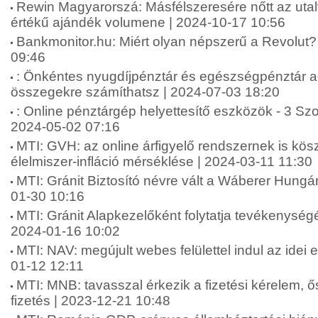
Rewin Magyarorszá: Másfélszeresére nőtt az uta
értékű ajándék volumene | 2024-10-17 10:56
Bankmonitor.hu: Miért olyan népszerű a Revolut? 
09:46
: Önkéntes nyugdíjpénztár és egészségpénztár 
összegekre számíthatsz | 2024-07-03 18:20
: Online pénztárgép helyettesítő eszközök - 3 Sz
2024-05-02 07:16
MTI: GVH: az online árfigyelő rendszernek is kö
élelmiszer-infláció mérséklése | 2024-03-11 11:30
MTI: Gránit Biztosító névre vált a Wáberer Hungári
01-30 10:16
MTI: Gránit Alapkezelőként folytatja tevékenységé
2024-01-16 10:02
MTI: NAV: megújult webes felülettel indul az idei
01-12 12:11
MTI: MNB: tavasszal érkezik a fizetési kérelem, 
fizetés | 2023-12-21 10:48