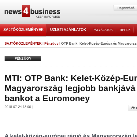
SAJTÓKÖZLEMÉNYEK
ÜZLETI AJÁNLATOK
PÁLYÁZATOK
TIPPEK
SAJTÓKÖZLEMÉNYEK
|
Pénzügy
|
OTP Bank: Kelet-Közép-Európa és Magyarország
PÉNZÜGY
MTI: OTP Bank: Kelet-Közép-Eu
Magyarország legjobb bankjává 
bankot a Euromoney
2018-07-24 13:06 |
A kelet-közép-európai régió és Magyarország 