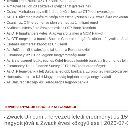
Tovább terjeszkedik az OTP Bank Szerbiában
A magyar szülők 20 százaléka gyűjt pénzt gyerekeinek
Csányi: várhatóan egy milliárd euró körül lesz az OTP idei nyeresége
Az OTP tőkemegfelelési mutatója stresszhelyzetben 12,4 százalékra csökkenne
Csányi: az OTP eredménye idén elérheti az 1 milliárd eurót
A vállalati hitelezésre összpontosít az OTP Bank Románia
Az OTP Ingatlanbefektetési Alap vásárolta meg a MOM Park-ot
Az OTP megvette a francia Societe Generale bolgár és albán leányvállalatának
Globális elismerést kapott az UniCredit
Az UniCredit öt kiválósági díjat kapott a Euromoneytól
Euromoney: az OTP a legjobb magyarországi bank
Az Erste-csoport lett Közép- és Kelet-Európa legjobb bankja a Euromoney fe
Euromoney Trade Finance Survey 2017: UniCredit-eredmények
Az OTP leánybankja lett Bulgária legjobb bankja a Euromoney nemzetközi pén
Harmadszorra is a K&H Magyarország legjobb bankja négy év alatt
Az UniCredit Közép- és Kelet-Európa legjobb bankja
TOVÁBBI ANYAGOK EBBŐL A KATEGÓRIÁBÓL
Zwack Unicum : Tervezett feletti eredményt és 155
hagyott jóvá a Zwack éves közgyűlése | 2026-07-