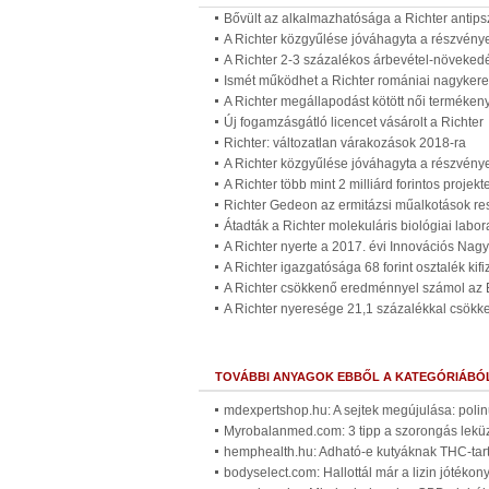
Bővült az alkalmazhatósága a Richter antip
A Richter közgyűlése jóváhagyta a részvénye
A Richter 2-3 százalékos árbevétel-növekedé
Ismét működhet a Richter romániai nagykere
A Richter megállapodást kötött női terméken
Új fogamzásgátló licencet vásárolt a Richter
Richter: változatlan várakozások 2018-ra
A Richter közgyűlése jóváhagyta a részvénye
A Richter több mint 2 milliárd forintos proje
Richter Gedeon az ermitázsi műalkotások re
Átadták a Richter molekuláris biológiai lab
A Richter nyerte a 2017. évi Innovációs Nagy
A Richter igazgatósága 68 forint osztalék kif
A Richter csökkenő eredménnyel számol az E
A Richter nyeresége 21,1 százalékkal csökk
TOVÁBBI ANYAGOK EBBŐL A KATEGÓRIÁBÓ
mdexpertshop.hu: A sejtek megújulása: polinu
Myrobalanmed.com: 3 tipp a szorongás leküz
hemphealth.hu: Adható-e kutyáknak THC-tart
bodyselect.com: Hallottál már a lizin jótékon