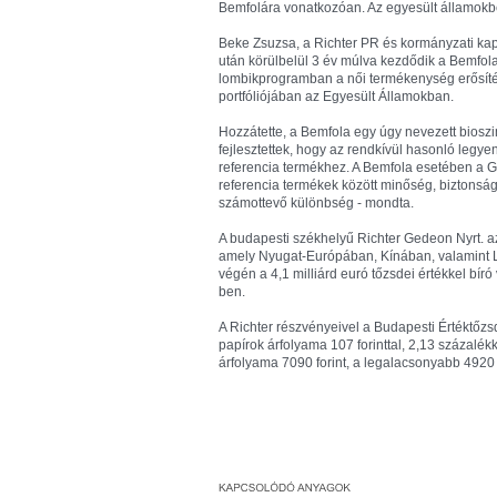
Bemfolára vonatkozóan. Az egyesült államokbeli
Beke Zsuzsa, a Richter PR és kormányzati kapc
után körülbelül 3 év múlva kezdődik a Bemfola
lombikprogramban a női termékenység erősítés
portfóliójában az Egyesült Államokban.
Hozzátette, a Bemfola egy úgy nevezett bioszi
fejlesztettek, hogy az rendkívül hasonló legy
referencia termékhez. A Bemfola esetében a Go
referencia termékek között minőség, bizton
számottevő különbség - mondta.
A budapesti székhelyű Richter Gedeon Nyrt. az
amely Nyugat-Európában, Kínában, valamint Lati
végén a 4,1 milliárd euró tőzsdei értékkel bíró 
ben.
A Richter részvényeivel a Budapesti Értéktő
papírok árfolyama 107 forinttal, 2,13 százalé
árfolyama 7090 forint, a legalacsonyabb 4920 fo