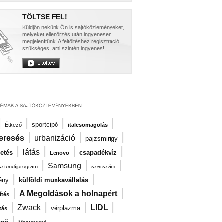
TÖLTSE FEL!
Küldjön nekünk Ön is sajtóközleményeket,
melyeket ellenőrzés után ingyenesen
megjelenítünk! A feltöltéshez regisztráció
szükséges, ami szintén ingyenes!
|
|
|
|
sportcipő
Étkező
italcsomagolás
|
|
|
eresés
urbanizáció
pajzsmirigy
|
|
|
|
látás
zetés
csapadékvíz
Lenovo
|
|
|
Samsung
ösztöndíjprogram
szerszám
|
|
ény
külföldi munkavállalás
|
|
A Megoldások a holnapért
ítés
|
|
|
|
Zwack
LIDL
vérplazma
tás
|
ipő