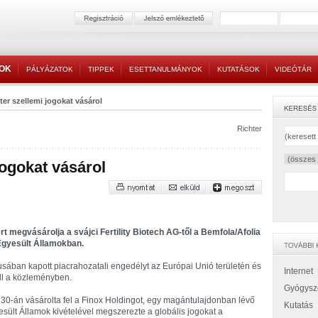
TOK
PÁLYÁZATOK
TIPPEK
ESETTANULMÁNYOK
KUTATÁSOK
VIDEÓTÁR
ter szellemi jogokat vásárol
Richter
jogokat vásárol
rt megvásárolja a svájci Fertility Biotech AG-től a Bemfola/Afolia
 Egyesült Államokban.
ában kapott piacrahozatali engedélyt az Európai Unió területén és
Internet
áll a közleményben.
Gyógysz
 30-án vásárolta fel a Finox Holdingot, egy magántulajdonban lévő
Kutatás
yesült Államok kivételével megszerezte a globális jogokat a