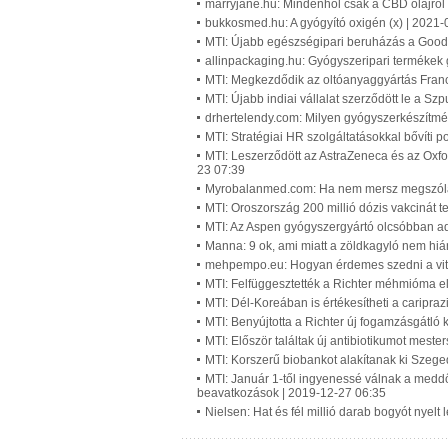
marryjane.hu: Mindenhol csak a CBD olajról 
bukkosmed.hu: A gyógyító oxigén (x) | 2021-
MTI: Újabb egészségipari beruházás a Goodw
allinpackaging.hu: Gyógyszeripari termékek 
MTI: Megkezdődik az oltóanyaggyártás Fran
MTI: Újabb indiai vállalat szerződött le a Sz
drhertelendy.com: Milyen gyógyszerkészítmén
MTI: Stratégiai HR szolgáltatásokkal bővíti p
MTI: Leszerződött az AstraZeneca és az Oxf
23 07:39
Myrobalanmed.com: Ha nem mersz megszólaln
MTI: Oroszország 200 millió dózis vakcinát t
MTI: Az Aspen gyógyszergyártó olcsóbban a
Manna: 9 ok, ami miatt a zöldkagyló nem hiá
mehpempo.eu: Hogyan érdemes szedni a vita
MTI: Felfüggesztették a Richter méhmióma e
MTI: Dél-Koreában is értékesítheti a caripraz
MTI: Benyújtotta a Richter új fogamzásgátló
MTI: Először találtak új antibiotikumot meste
MTI: Korszerű biobankot alakítanak ki Szeg
MTI: Január 1-től ingyenessé válnak a meddő
beavatkozások | 2019-12-27 06:35
Nielsen: Hat és fél millió darab bogyót nyelt