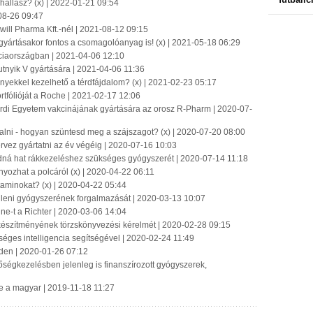
hallasz? (x) | 2022-01-21 09:54
08-26 09:47
ill Pharma Kft.-nél | 2021-08-12 09:15
gyártásakor fontos a csomagolóanyag is! (x) | 2021-05-18 06:29
ciaországban | 2021-04-06 12:10
putnyik V gyártására | 2021-04-06 11:36
yekkel kezelhető a térdfájdalom? (x) | 2021-02-23 05:17
ortfólióját a Roche | 2021-02-17 12:06
ordi Egyetem vakcinájának gyártására az orosz R-Pharm | 2020-07-
i - hogyan szüntesd meg a szájszagot? (x) | 2020-07-20 08:00
ervez gyártatni az év végéig | 2020-07-16 10:03
dná hat rákkezeléshez szükséges gyógyszerét | 2020-07-14 11:18
nyozhat a polcáról (x) | 2020-04-22 06:11
minokat? (x) | 2020-04-22 05:44
lleni gyógyszerének forgalmazását | 2020-03-13 10:07
ine-t a Richter | 2020-03-06 14:04
 készítményének törzskönyvezési kérelmét | 2020-02-28 09:15
rséges intelligencia segítségével | 2020-02-24 11:49
eden | 2020-01-26 07:12
ségkezelésben jelenleg is finanszírozott gyógyszerek,
 le a magyar | 2019-11-18 11:27