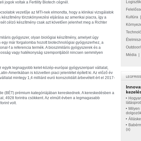
Logiszti
 jogok voltak a Fertility Biotech cégnél.
Felelőss
solatok vezetője az MTI-nek elmondta, hogy a klinikai vizsgálatok
Kultúra
 készítmény törzskönyvezési eljárása az amerikai piacra, így a
ét célzó készítmény csak azt követően jelenhet meg a Richter
Környez
Technol
miláris gyógyszer, olyan biológiai készítmény, amelyet úgy
Élelmisz
en egy már forgalomba hozott biotechnológiai gyógyszerhez, a
Outdoor/
nal-f a referencia termék. A bioszimiláris gyógyszerek és a
ságosság vagy hatékonyság szempontjából nincsen semmilyen
Média
 egyik legnagyobb kelet-közép-európai gyógyszeripari vállalat,
n-Amerikában is közvetlen piaci jelenlétet épített ki. Az előző év
vállalat mintegy 1,4 milliárd euró konszolidált árbevételt ért el 2017-
Innova
kezelés
zsde (BÉT) prémium kategóriájában kereskednek. A kereskedésben a
kkal, 4928 forintra csökkent. Az elmúlt évben a legmagasabb
Hogyan
látáspro
rint volt.
Milyen 
dolgozó
Állásk
Babérme
(x)