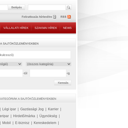
VÁLLALATI HÍREK
SZAKMAI HÍREK
NEWS
-tól
-ig
|
Légi ipar
|
Gazdasági Jog
|
Karrier
|
eripar
|
Hirdető/márka
|
Ügynökség
|
|
Mobil
|
E-biznisz
|
Kereskedelem
|