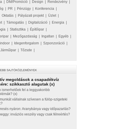
ka
|
DM/Promóció
|
Design
|
Rendezvény
|
ég
|
PR
|
Pénzügy
|
Konferencia
|
|
Oktatás
|
Pályázati projekt
|
Üzlet
|
et
|
Támogatás
|
Digitalizáció
|
Energia
|
ógia
|
Statisztika
|
Építőipar
|
eripar
|
Mezőgazdaság
|
Ingatlan
|
Egyéb
|
indoor
|
Idegenforgalom
|
Szponzoráció
|
|
Járműipar
|
Tőzsde
|
tív megoldások a csapadékvíz
ére: szikkasztó alagutak (x)
 ismerhetőek fel a leggyakoribb
blémák? (x)
munkát vállalnak szívesen a fülöp-szigeteki
k?
eresés nyáron: Aranybánya vagy időpazarlás?
ggy: inváziós veszély vagy csak félreértés?