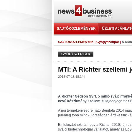
SAJTÓKÖZLEMÉNYEK
ÜZLETI AJÁNLA
SAJTÓKÖZLEMÉNYEK
|
Gyógyszeripar
|
A Rich
GYÓGYSZERIPAR
MTI: A Richter szellemi 
2018-07-18 18:14 |
A Richter Gedeon Nyrt. 5 millió svájci franké
nevű készítmény szellemi tulajdonjogait az
A női termékenységre ható Bemfola 2014 május
jelenleg több mint 20 országban értékesítik - 
Emlékeztetnek rá, hogy a Richter 2016. június
svájci biotechnológiai vállalatot, amely az Eg