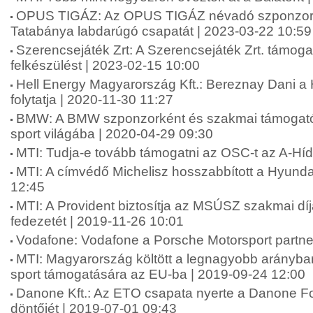
OPUS TIGÁZ: Az OPUS TIGÁZ névadó szponzork
Tatabánya labdarúgó csapatát | 2023-03-22 10:59
Szerencsejáték Zrt: A Szerencsejáték Zrt. támogatj
felkészülést | 2023-02-15 10:00
Hell Energy Magyarország Kft.: Bereznay Dani 
folytatja | 2020-11-30 11:27
BMW: A BMW szponzorként és szakmai támogatók
sport világába | 2020-04-29 09:30
MTI: Tudja-e tovább támogatni az OSC-t az A-Híd
MTI: A címvédő Michelisz hosszabbított a Hyundai
12:45
MTI: A Provident biztosítja az MSÚSZ szakmai dí
fedezetét | 2019-11-26 10:01
Vodafone: Vodafone a Porsche Motorsport partne
MTI: Magyarország költött a legnagyobb arányban
sport támogatására az EU-ba | 2019-09-24 12:00
Danone Kft.: Az ETO csapata nyerte a Danone F
döntőjét | 2019-07-01 09:43