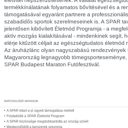
életvitel népszerűsítésének. A vállalat egészségtu
termékkínálatának folyamatos bővítésével és a r
támogatásával egyaránt partnere a professzionál
szabadidős sportok szerelmeseinek is. A SPAR tava
jelentősen kibővített Életmód Programja - a megfel
aktív mozgás kialakításával - mindenkinek segít,
elérje kitűzött céljait az egészségtudatos életmód
Az áruházlánc olyan nagyszabású rendezvények fő
Magyarország legnagyobb tömegsporteseménye, a
SPAR Budapest Maraton Futófesztivál.
A SPAR kitart a jó ügyek támogatása mellett
Folytatódik a SPAR Életmód Program
A SPAR közössége megdobbantotta az ország szívét
Megkezdődött a tanszerek szezonja