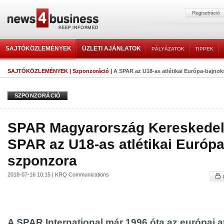
SAJTÓKÖZLEMÉNYEK
ÜZLETI AJÁNLATOK
PÁLYÁZATOK
TIPPEK
SAJTÓKÖZLEMÉNYEK
|
Szponzoráció
|
A SPAR az U18-as atlétikai Európa-bajno
SZPONZORÁCIÓ
SPAR Magyarország Kereskedelm
SPAR az U18-as atlétikai Európ
szponzora
2018-07-16 10:15 | KRQ Communications
A SPAR International már 1996 óta az európai at