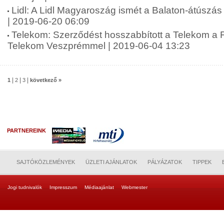
Lidl: A Lidl Magyaroszág ismét a Balaton-átúszá
| 2019-06-20 06:09
Telekom: Szerződést hosszabbított a Telekom a Fi
Telekom Veszprémmel | 2019-06-04 13:23
|
|
|
1
2
3
következő »
PARTNEREINK
SAJTÓKÖZLEMÉNYEK
ÜZLETI AJÁNLATOK
PÁLYÁZATOK
TIPPEK
Jogi tudnivalók
Impresszum
Médiaajánlat
Webmester