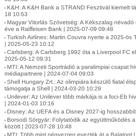
K&H: A K&H Bank a STRAND Fesztivál kiemelt tá
18 10:53
Magyar Vitorlás Szövetség: A Kékszalag névadó 
éve a Raiffeisen Bank | 2025-07-09 09:48
Turkish Airlines: Martin Couvra nyerte a 2025-ös 
| 2025-05-23 10:12
Carlsberg: A Carlsberg 1992 óta a Liverpool FC el
2025-05-12 09:31
MTI: A Nemzeti Sportrádió a paralimpiai csapat hi
médiapartnere | 2024-07-04 09:03
Shell Hungary Zrt.: Az olimpiára készülő fiatal éls
támogatja a Shell | 2024-03-20 10:29
Unilever: Az Unilever több márkája is a foci-Eb hi
| 2024-01-03 10:16
Disney: Az UEFA és a Disney 2027-ig hosszabbít
Borsodi Sörgyár: Folytatódik az együttműködés 
között | 2023-07-28 10:48
MTI: Több mint négyezren evezték át a Balatont 