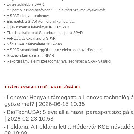
Egyre zöldebb a SPAR
A Sparnál az idei tanévben 900 diák tölti szakmai gyakorlatát
A SPAR dinnye-roadshow
Elismerték a SPAR Adni öröm! kampányát
Díjakat nyert a tatabányai INTERSPAR
Tizedik alkalommal Superbrands-díjas a SPAR
Folytatja az expanziót a SPAR
Nőtt a SPAR árbevétele 2017-ben
A SPAR vásárlóival együtt tesz az élelmiszerpazarlás ellen
Százezreken segített a SPAR
Rekordszámú élelmiszeradománnyal segítettek a SPAR vásárlói
TOVÁBBI ANYAGOK EBBŐL A KATEGÓRIÁBÓL
Lenovo: Hogyan támogatta a Lenovo technológi
győzelmét? | 2026-06-15 10:35
BioTechUSA: 5 éve áll a hazai parasport szolgá
| 2026-02-23 10:58
Foldana: A Foldana lett a Hédervár KSE névadó 
08 10:08