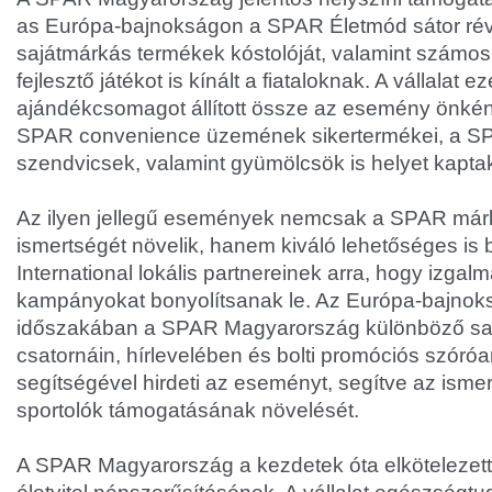
as Európa-bajnokságon a SPAR Életmód sátor ré
sajátmárkás termékek kóstolóját, valamint számos
fejlesztő játékot is kínált a fiataloknak. A vállalat 
ajándékcsomagot állított össze az esemény önké
SPAR convenience üzemének sikertermékei, a SP
szendvicsek, valamint gyümölcsök is helyet kapta
Az ilyen jellegű események nemcsak a SPAR márk
ismertségét növelik, hanem kiváló lehetőséges is
International lokális partnereinek arra, hogy izgal
kampányokat bonyolítsanak le. Az Európa-bajnoks
időszakában a SPAR Magyarország különböző saj
csatornáin, hírlevelében és bolti promóciós szóró
segítségével hirdeti az eseményt, segítve az ismer
sportolók támogatásának növelését.
A SPAR Magyarország a kezdetek óta elkötelezet