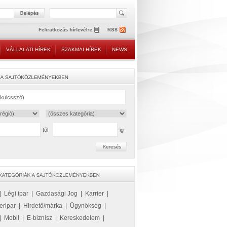
VÁLLALATI HÍREK
SZAKMAI HÍREK
NEWS
-tól
-ig
|
Légi ipar
|
Gazdasági Jog
|
Karrier
|
eripar
|
Hirdető/márka
|
Ügynökség
|
|
Mobil
|
E-biznisz
|
Kereskedelem
|