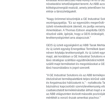
kínálatát felsorakoztató ABB AbilityTM és a GE
növekedési lehetőségeket teremt. Az ABB azza
költségszinergiát realizál, amely jelentősen
elérje a társüzletágakét.
"Nagy örömmel köszöntjük a GE Industrial Solu
vezérigazgatója. "Ez az egyesülés megerősíti v
üzleti növekedésünk ütemét, és javítja verse
Amerikában. A Thomas Edison alapította GEIS 
részévé válik, ígérjük, hogy a GEIS örökségét,
tevékenységünket arra alapozzuk."
GEIS új üzleti egységként az ABB Tarak Mehta 
Az új üzleti egység Energetikai Termékek Ipari
néven folytatja tevékenységét. Az új üzleti e
majd, aki korábban a GE Industrial Solutions 
távú stratégiai szállítási együttműködést kötöt
szállít majd termékeket és megoldásokat a G
távú használatára is jogot szerzett.
"A GE Industrial Solutions és az ABB termékportf
ötvözésével termékpalettánk teljes körűvé válik,
és forgalmazási hálózatunk is," - nyilatkozta T
bázisához kapcsolódó szerviztevékenység ellá
csatlakoztatott termékkínálattal állhat majd a v
az ABB világszinten kivívott második pozíciójá
mértékét a vonzó észak-amerikai piachoz."