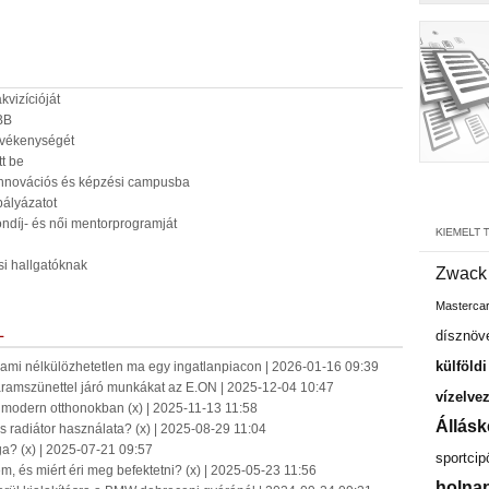
vizícióját
BB
evékenységét
tt be
 innovációs és képzési campusba
ályázatot
öndíj- és női mentorprogramját
i hallgatóknak
Zwack
Masterca
L
dísznöv
külföld
: ami nélkülözhetetlen ma egy ingatlanpiacon | 2026-01-16 09:39
 áramszünettel járó munkákat az E.ON | 2025-12-04 10:47
vízelve
 modern otthonokban (x) | 2025-11-13 11:58
Állásk
s radiátor használata? (x) | 2025-08-29 11:04
a? (x) | 2025-07-21 09:57
sportcip
 és miért éri meg befektetni? (x) | 2025-05-23 11:56
holnap