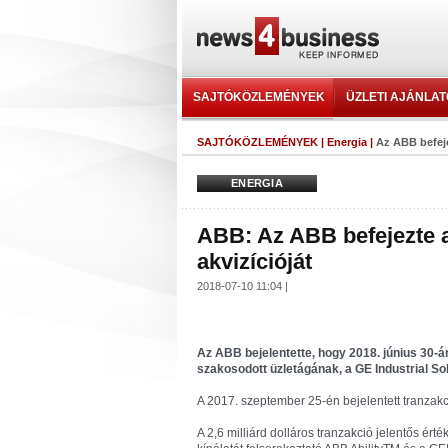
SAJTÓKÖZLEMÉNYEK
ÜZLETI AJÁNLA
SAJTÓKÖZLEMÉNYEK
|
Energia
|
Az ABB befeje
ENERGIA
ABB: Az ABB befejezte a
akvizícióját
2018-07-10 11:04 |
Az ABB bejelentette, hogy 2018. június 30-á
szakosodott üzletágának, a GE Industrial Sol
A 2017. szeptember 25-én bejelentett tranzak
A 2,6 milliárd dolláros tranzakció jelentős érté