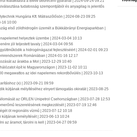
rül kialakításra a BMW debreceni gyáránál | 2024-09-24 09:21
kiválasztása tudatosság szempontjából és anyagilag is jelentős
lytechnik Hungária Kft. Mátraszőlősön | 2024-08-23 09:25
8-16 10:00
szág első zöldhidrogén üzemét a Bükkábrányi Energiaparkban |
i napelemet helyeztek üzembe | 2024-03-04 10:13
enére jól teljestett tavaly | 2024-03-04 09:56
gyüttműködik a hidrogénágazat fejlesztéséért | 2024-02-01 09:23
elemrendszerek Romániában | 2024-01-16 12:17
ltozását az árakba a Mol | 2023-12-29 10:40
 hálózatot épít ki Magyarországon | 2023-11-02 10:11
400 megawattos az idei napelemes rekordbővülés | 2023-10-13
rításhoz (x) | 2023-09-21 09:59
k kútjának mélyítéséhez elnyert támogatás okiratát | 2023-08-25
állomását az ORLEN Unipetrol Csehországban | 2023-07-28 12:53
tomerőmű leszerelésének megkezdését | 2023-07-19 12:46
gét öt regionális vízmű | 2023-07-12 10:18
 kútjának lemélyítését | 2023-06-13 10:24
 az áramot, tárolni is kell | 2023-04-27 09:59