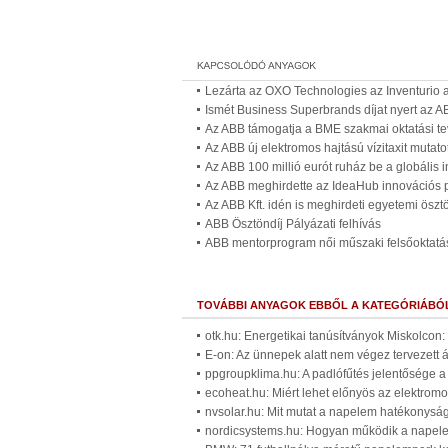
Lezárta az OXO Technologies az Inventurio ak
Ismét Business Superbrands díjat nyert az A
Az ABB támogatja a BME szakmai oktatási t
Az ABB új elektromos hajtású vízitaxit mutato
Az ABB 100 millió eurót ruház be a globális
Az ABB meghirdette az IdeaHub innovációs p
Az ABB Kft. idén is meghirdeti egyetemi öszt
ABB Ösztöndíj Pályázati felhívás
ABB mentorprogram női műszaki felsőoktatás
TOVÁBBI ANYAGOK EBBŐL A KATEGÓRIÁBÓ
otk.hu: Energetikai tanúsítványok Miskolcon
E-on: Az ünnepek alatt nem végez tervezett
ppgroupklima.hu: A padlófűtés jelentősége a
ecoheat.hu: Miért lehet előnyös az elektromo
nvsolar.hu: Mit mutat a napelem hatékonyság
nordicsystems.hu: Hogyan működik a napelem,