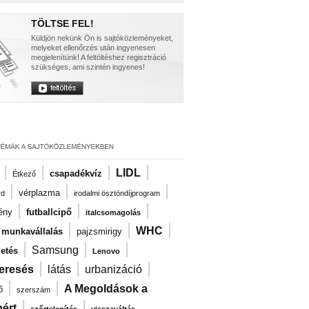
TÖLTSE FEL!
Küldjön nekünk Ön is sajtóközleményeket,
melyeket ellenőrzés után ingyenesen
megjelenítünk! A feltöltéshez regisztráció
szükséges, ami szintén ingyenes!
|
|
|
|
LIDL
csapadékvíz
Étkező
|
|
|
vérplazma
rd
irodalmi ösztöndíjprogram
|
|
|
ény
futballcipő
italcsomagolás
|
|
|
WHC
i munkavállalás
pajzsmirigy
|
|
|
Samsung
zetés
Lenovo
|
|
|
eresés
látás
urbanizáció
|
|
A Megoldások a
ő
szerszám
|
|
ért