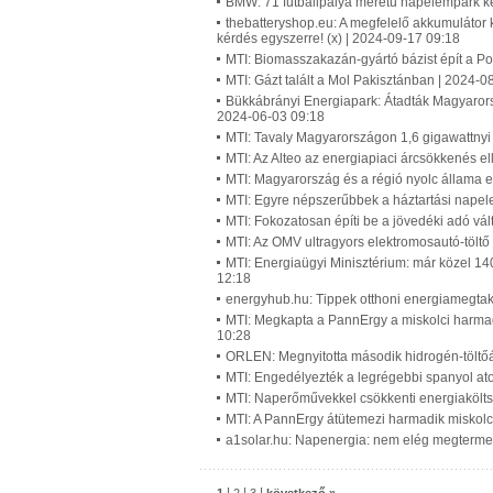
BMW: 71 futballpálya méretű napelempark ke
thebatteryshop.eu: A megfelelő akkumulátor 
kérdés egyszerre! (x) | 2024-09-17 09:18
MTI: Biomasszakazán-gyártó bázist épít a Po
MTI: Gázt talált a Mol Pakisztánban | 2024-0
Bükkábrányi Energiapark: Átadták Magyaror
2024-06-03 09:18
MTI: Tavaly Magyarországon 1,6 gigawattny
MTI: Az Alteo az energiapiaci árcsökkenés ell
MTI: Magyarország és a régió nyolc állama e
MTI: Egyre népszerűbbek a háztartási nap
MTI: Fokozatosan építi be a jövedéki adó vá
MTI: Az OMV ultragyors elektromosautó-töltő
MTI: Energiaügyi Minisztérium: már közel 1
12:18
energyhub.hu: Tippek otthoni energiamegtaka
MTI: Megkapta a PannErgy a miskolci harmadi
10:28
ORLEN: Megnyitotta második hidrogén-töltő
MTI: Engedélyezték a legrégebbi spanyol a
MTI: Naperőművekkel csökkenti energiaköltsé
MTI: A PannErgy átütemezi harmadik miskolci
a1solar.hu: Napenergia: nem elég megtermelni