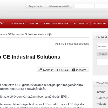
TOK
PÁLYÁZATOK
TIPPEK
ESETTANULMÁNYOK
KUTATÁSOK
VIDEÓTÁR
zte a GE Industrial Solutions akvizícióját
ABB
|
GE Industrial Solutions
 GE Industrial Solutions
n befejezte a GE globális villamosenergia-ipari megoldásokra
utions-nek (GEIS) a felvásárlását.
Internet
ció az első évben várhatóan növeli a működési EPS-t.
Gyógysz
Kutatás
kteremtési lehetőséget biztosít az ABB-n belül, de az ABB digitális