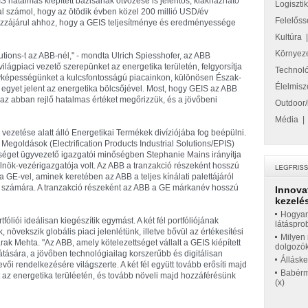
IS hatalmas kiépített bázisának ötvözése is jelentős, kiaknázható
Logiszti
l számol, hogy az ötödik évben közel 200 millió USD/év
Felelőss
 hozzájárul ahhoz, hogy a GEIS teljesítménye és eredményessége
Kultúra
Környez
tions-t az ABB-nél," - mondta Ulrich Spiesshofer, az ABB
ilágpiaci vezető szerepünket az energetika területén, felgyorsítja
Technol
nyképességünket a kulcsfontosságú piacainkon, különösen Észak-
Élelmisz
egyet jelent az energetika bölcsőjével. Most, hogy GEIS az ABB
 az abban rejlő hatalmas értéket megőrizzük, és a jövőbeni
Outdoor/
Média
vezetése alatt álló Energetikai Termékek divíziójába fog beépülni.
 Megoldások (Electrification Products Industrial Solutions/EPIS)
gységet ügyvezető igazgatói minőségben Stephanie Mains irányítja
elnök-vezérigazgatója volt. Az ABB a tranzakció részeként hosszú
t a GE-vel, aminek keretében az ABB a teljes kínálati palettájáról
E számára. A tranzakció részeként az ABB a GE márkanév hosszú
Innova
kezelés
Hogyan
óliói ideálisan kiegészítik egymást. A két fél portfóliójának
látáspro
 növekszik globális piaci jelenlétünk, illetve bővül az értékesítési
Milyen 
arak Mehta. "Az ABB, amely kötelezettséget vállalt a GEIS kiépített
dolgozó
tására, a jövőben technológiailag korszerűbb és digitálisan
Állásk
evői rendelkezésére világszerte. A két fél együtt tovább erősíti majd
Babérme
t az energetika terüléetén, és tovább növeli majd hozzáférésünk
(x)