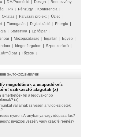
ka
|
DM/Promóció
|
Design
|
Rendezvény
|
ég
|
PR
|
Pénzügy
|
Konferencia
|
|
Oktatás
|
Pályázati projekt
|
Üzlet
|
et
|
Támogatás
|
Digitalizáció
|
Energia
|
ógia
|
Statisztika
|
Építőipar
|
eripar
|
Mezőgazdaság
|
Ingatlan
|
Egyéb
|
indoor
|
Idegenforgalom
|
Szponzoráció
|
|
Járműipar
|
Tőzsde
|
tív megoldások a csapadékvíz
ére: szikkasztó alagutak (x)
 ismerhetőek fel a leggyakoribb
blémák? (x)
munkát vállalnak szívesen a fülöp-szigeteki
k?
eresés nyáron: Aranybánya vagy időpazarlás?
ggy: inváziós veszély vagy csak félreértés?