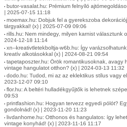
butor-vasalat.hu: Prémium felnyíló ajtómegoldáso
| 2025-07-15 11:18
moemax.hu: Dobjuk fel a gyerekszoba dekorációjá
tárgyakkal! (x) | 2025-07-09 09:06
rills.hu: Nem mindegy, milyen karnist választunk o
2024-12-18 11:14
xn--kreativtletekboltja-w6b.hu: Így varázsolhatunk
kreatív alkotásokkal (x) | 2024-08-21 09:54
tapetaposzter.hu: Örök romantikusoknak, avagy h
vintage hangulatot otthon? (x) | 2024-03-13 11:32
dodo.hu: Tudod, mi az az eklektikus stílus vagy ek
2023-12-07 09:10
flor.hu: A beltéri hulladékgyűjtők is lehetnek szép
09:53
printfashion.hu: Hogyan tervezz egyedi pólót? E
gondolnád! (x) | 2023-11-20 11:23
livdanhome.hu: Otthonos és hangulatos: így lehe
vintage konyhád! (x) | 2023-11-16 11:17