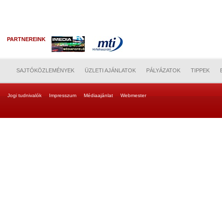
PARTNEREINK
SAJTÓKÖZLEMÉNYEK
ÜZLETI AJÁNLATOK
PÁLYÁZATOK
TIPPEK
Jogi tudnivalók
Impresszum
Médiaajánlat
Webmester