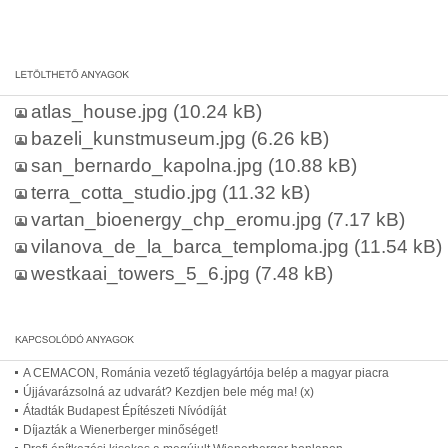
atlas_house.jpg
(10.24 kB)
bazeli_kunstmuseum.jpg
(6.26 kB)
san_bernardo_kapolna.jpg
(10.88 kB)
terra_cotta_studio.jpg
(11.32 kB)
vartan_bioenergy_chp_eromu.jpg
(7.17 kB)
vilanova_de_la_barca_temploma.jpg
(11.54 kB)
westkaai_towers_5_6.jpg
(7.48 kB)
A CEMACON, Románia vezető téglagyártója belép a magyar piacra
Újjávarázsolná az udvarát? Kezdjen bele még ma! (x)
Átadták Budapest Építészeti Nívódíját
Díjazták a Wienerberger minőséget!