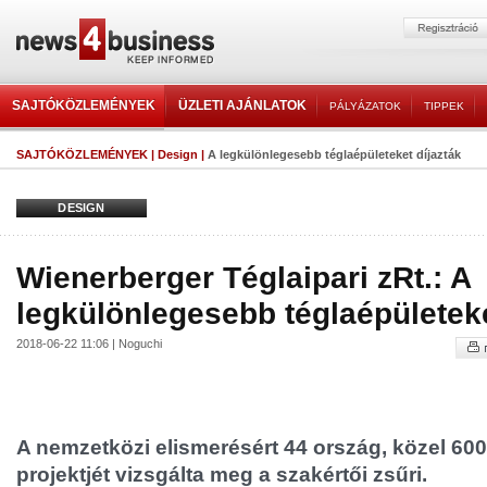
SAJTÓKÖZLEMÉNYEK
ÜZLETI AJÁNLATOK
PÁLYÁZATOK
TIPPEK
SAJTÓKÖZLEMÉNYEK
|
Design
|
A legkülönlegesebb téglaépületeket díjazták
DESIGN
Wienerberger Téglaipari zRt.: A
legkülönlegesebb téglaépületeke
2018-06-22 11:06 | Noguchi
A nemzetközi elismerésért 44 ország, közel 600
projektjét vizsgálta meg a szakértői zsűri.