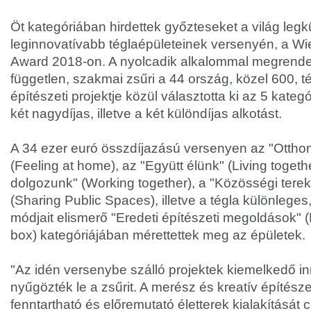
Öt kategóriában hirdettek győzteseket a világ leg
leginnovatívabb téglaépületeinek versenyén, a Wi
Award 2018-on. A nyolcadik alkalommal megrende
független, szakmai zsűri a 44 ország, közel 600, t
építészeti projektje közül választotta ki az 5 kateg
két nagydíjas, illetve a két különdíjas alkotást.
A 34 ezer euró összdíjazású versenyen az "Otth
(Feeling at home), az "Együtt élünk" (Living togeth
dolgozunk" (Working together), a "Közösségi ter
(Sharing Public Spaces), illetve a tégla különleges
módjait elismerő "Eredeti építészeti megoldások" (
box) kategóriájában mérettettek meg az épületek.
"Az idén versenybe szálló projektek kiemelkedő in
nyűgözték le a zsűrit. A merész és kreatív építész
fenntartható és előremutató életterek kialakítását