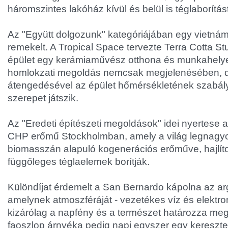
háromszintes lakóház kívül és belül is téglaborítást
Az "Együtt dolgozunk" kategóriájában egy vietná
remekelt. A Tropical Space tervezte Terra Cotta S
épület egy kerámiaművész otthona és munkahelye
homlokzati megoldás nemcsak megjelenésében, d
átengedésével az épület hőmérsékletének szabál
szerepet játszik.
Az "Eredeti építészeti megoldások" idei nyertese 
CHP erőmű Stockholmban, amely a világ legnagyo
biomasszán alapuló kogenerációs erőműve, hajlíto
függőleges téglaelemek borítják.
Különdíjat érdemelt a San Bernardo kápolna az a
amelynek atmoszféráját - vezetékes víz és elekt
kizárólag a napfény és a természet határozza meg, 
faoszlop árnyéka pedig napi egyszer egy keresztet