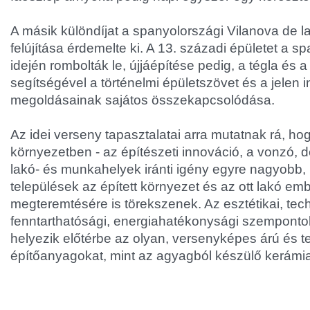
A másik különdíjat a spanyolországi Vilanova de 
felújítása érdemelte ki. A 13. századi épületet a 
idején rombolták le, újjáépítése pedig, a tégla és
segítségével a történelmi épületszövet és a jelen 
megoldásainak sajátos összekapcsolódása.
Az idei verseny tapasztalatai arra mutatnak rá, hog
környezetben - az építészeti innováció, a vonzó, 
lakó- és munkahelyek iránti igény egyre nagyobb,
települések az épített környezet és az ott lakó em
megteremtésére is törekszenek. Az esztétikai, tec
fenntarthatósági, energiahatékonysági szemponto
helyezik előtérbe az olyan, versenyképes árú és 
építőanyagokat, mint az agyagból készülő kerámia