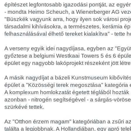
építészet legfontosabb igazodási pontját, az egyént
- mondta Heimo Scheuch, a Wienerberger AG vezé
"Büszkék vagyunk arra, hogy ilyen sok városi proj
társadalmi kihívásokra, a természetes, kerámia é
felhasználásával élhető tereket kialakítva" - tette 
A verseny egyik idei nagydíjasa, egyben az "Együt
győztese a belgiumi Westkaai Towers 5 és 6 épület
épület egy nagyobb lakóprojekt részeként jött létre
A másik nagydíjat a bázeli Kunstmuseum kibővítés
épület a "Közösségi terek megosztása" kategória els
A komplexum homlokzatát égetett téglából hozták 
azonban - nitrogén segítségével - a sárgás-vöröses
szürkévé tettek.
Az "Otthon érzem magam" kategóriában a zsűri az
találta a legjobbnak. A Hollandiában, egy apró telek