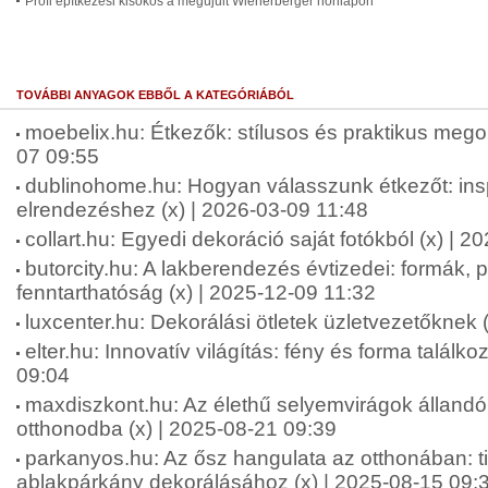
Profi építkezési kisokos a megújult Wienerberger honlapon
TOVÁBBI ANYAGOK EBBŐL A KATEGÓRIÁBÓL
moebelix.hu: Étkezők: stílusos és praktikus mego
07 09:55
dublinohome.hu: Hogyan válasszunk étkezőt: insp
elrendezéshez (x) | 2026-03-09 11:48
collart.hu: Egyedi dekoráció saját fotókból (x) | 
butorcity.hu: A lakberendezés évtizedei: formák, p
fenntarthatóság (x) | 2025-12-09 11:32
luxcenter.hu: Dekorálási ötletek üzletvezetőknek 
elter.hu: Innovatív világítás: fény és forma találk
09:04
maxdiszkont.hu: Az élethű selyemvirágok állandó
otthonodba (x) | 2025-08-21 09:39
parkanyos.hu: Az ősz hangulata az otthonában: t
ablakpárkány dekorálásához (x) | 2025-08-15 09: