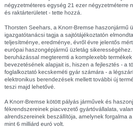
négyzetméteres egység 21 ezer négyzetméterre növ
és raktárterületet - tette hozzá.
Thorsten Seehars, a Knorr-Bremse haszonjármű ü
igazgatótanácsi tagja a sajtótájékoztatón elmondt
teljesítménye, eredménye, évről évre jelentős mér
európai haszongépjármű üzletág sikerességéhez.
beruházással megteremti a komplexebb termékek 
bevezetésének alapjait is, hiszen a fejlesztés - a
foglalkoztató kecskeméti gyár számára - a légszár
elektronikus berendezések mellett további új term
teszi majd lehetővé.
A Knorr-Bremse kötött pályás járművek és haszo
fékrendszereinek piacvezető gyártóvállalata, vala
alrendszereinek beszállítója, amelynek forgalma 
mint 6 milliárd euró volt.