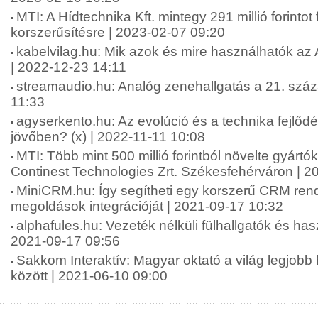
MTI: A Hídtechnika Kft. mintegy 291 millió forintot 
korszerűsítésre | 2023-02-07 09:20
kabelvilag.hu: Mik azok és mire használhatók az
| 2022-12-23 14:11
streamaudio.hu: Analóg zenehallgatás a 21. szá
11:33
agyserkento.hu: Az evolúció és a technika fejlődé
jövőben? (x) | 2022-11-11 10:08
MTI: Több mint 500 millió forintból növelte gyártó
Continest Technologies Zrt. Székesfehérváron | 2
MiniCRM.hu: Így segítheti egy korszerű CRM rends
megoldások integrációját | 2021-09-17 10:32
alphafules.hu: Vezeték nélküli fülhallgatók és has
2021-09-17 09:56
Sakkom Interaktív: Magyar oktató a világ legjobb
között | 2021-06-10 09:00