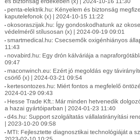
és biztonság érdekében (x) | 2024-10-16 11:30
penta-elektrik.hu: Kényelem és biztonság megfiz
kaputelefonok (x) | 2024-10-15 11:22
okosoraszijak.hu: Így gondoskodhatunk az okos
védelméről stílusosan (x) | 2024-09-19 09:01
smartmedical.hu: Csecsemők oxigénhiányos állap
11:43
novabird.hu: Egy drón kálváriája a napraforgótáb
09:47
maconwinch.eu: Ezért jó megoldás egy távirányít
csörlő (x) | 2024-03-21 09:54
kertesontozes.hu: Miért fontos a megfelelő öntözé
2024-01-29 09:43
Hesse Trade Kft.: Már minden hetvenedik dolgozór
a hazai gyártóiparban | 2024-01-23 11:40
d4s.hu: Support szolgáltatás vállalatirányítási re
| 2023-10-20 09:58
MTI: Fejlesztette diagnosztikai technológiáját a sz
2023-02-10 10:25