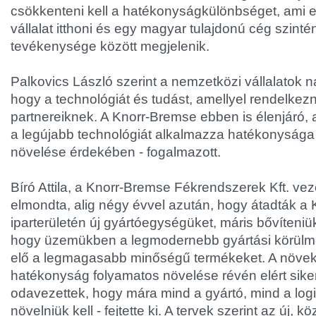
csökkenteni kell a hatékonyságkülönbséget, ami 
vállalat itthoni és egy magyar tulajdonú cég szintén
tevékenysége között megjelenik.
Palkovics László szerint a nemzetközi vállalatok n
hogy a technológiát és tudást, amellyel rendelkez
partnereiknek. A Knorr-Bremse ebben is élenjáró,
a legújabb technológiát alkalmazza hatékonyság
növelése érdekében - fogalmazott.
Bíró Attila, a Knorr-Bremse Fékrendszerek Kft. ve
elmondta, alig négy évvel azután, hogy átadták a
iparterületén új gyártóegységüket, máris bővíteniük 
hogy üzemükben a legmodernebb gyártási körülmén
elő a legmagasabb minőségű termékeket. A növekv
hatékonyság folyamatos növelése révén elért sike
odavezettek, hogy mára mind a gyártó, mind a logi
növelniük kell - fejtette ki. A tervek szerint az új, k