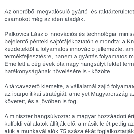
Az önerőből megvalósuló gyártó- és raktárterületet
csarnokot még az idén átadják.
Palkovics László innovációs és technológiai mini
bejelentő pénteki sajtótájékoztatón elmondta: a K
kezdetektől a folyamatos innováció jellemezte, a
termékfejlesztésre, hanem a gyártás folyamatos meg
Emellett a cég évek óta nagy hangsúlyt fektet te
hatékonyságának növelésére is - közölte.
A tárcavezető kiemelte, a vállalatnál zajló folyamat
az iparpolitikai stratégiát, amelyet Magyarország 
követett, és a jövőben is fog.
A miniszter hangsúlyozta: a magyar hozzáadott ért
külföldi vállalatok állítják elő, a másik felét pedig
akik a munkavállalók 75 százalékát foglalkoztatják. 