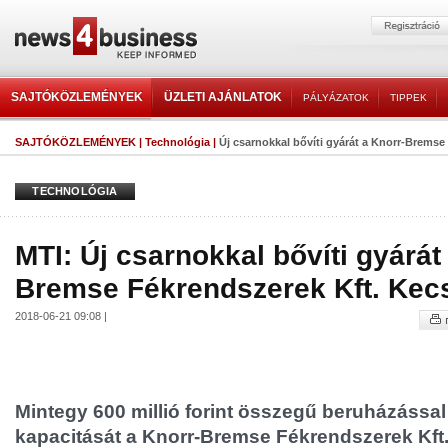
SAJTÓKÖZLEMÉNYEK
ÜZLETI AJÁNLATOK
PÁLYÁZATOK
TIPPEK
SAJTÓKÖZLEMÉNYEK
|
Technológia
|
Új csarnokkal bővíti gyárát a Knorr-Bremse 
TECHNOLÓGIA
MTI: Új csarnokkal bővíti gyárát
Bremse Fékrendszerek Kft. Ke
2018-06-21 09:08 |
Mintegy 600 millió forint összegű beruházással
kapacitását a Knorr-Bremse Fékrendszerek Kft