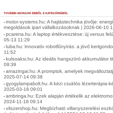
TOVÁBBI ANYAGOK EBBŐL A KATEGÓRIÁBÓL
motor-systems.hu: A hajtástechnika jövője: energ
megoldások ipari vállalkozásoknak | 2026-06-10 1
pcarena.hu: A laptop értékvesztése: új versus felúj
05-13 11:29
luba.hu: Innovatív robotfűnyírás: a jövő kertgond
11:52
kulsoaksi.hu: Az ideális hangszóró akkumulátor tit
09:39
amazingai.hu: A promptok, amelyek megváltoztatjá
2025-07-14 09:38
gyogylampabolt.hu: A kézi csuklós lézerterápia-ké
2025-03-18 09:01
ambringa.hu: Ezek alapján értékelik az elektromos
2024-11-18 09:14
vilszershop.hu: Megbízható villanyszerelési esz