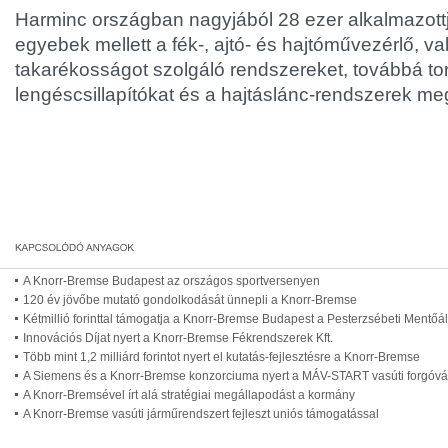
Harminc országban nagyjából 28 ezer alkalmazottjuk
egyebek mellett a fék-, ajtó- és hajtóművezérlő, 
takarékosságot szolgáló rendszereket, továbbá to
lengéscsillapítókat és a hajtáslánc-rendszerek me
A Knorr-Bremse Budapest az országos sportversenyen
120 év jövőbe mutató gondolkodását ünnepli a Knorr-Bremse
Kétmillió forinttal támogatja a Knorr-Bremse Budapest a Pesterzsébeti Mentőá
Innovációs Díjat nyert a Knorr-Bremse Fékrendszerek Kft.
Több mint 1,2 milliárd forintot nyert el kutatás-fejlesztésre a Knorr-Bremse
A Siemens és a Knorr-Bremse konzorciuma nyert a MÁV-START vasúti forgóváza
A Knorr-Bremsével írt alá stratégiai megállapodást a kormány
A Knorr-Bremse vasúti járműrendszert fejleszt uniós támogatással