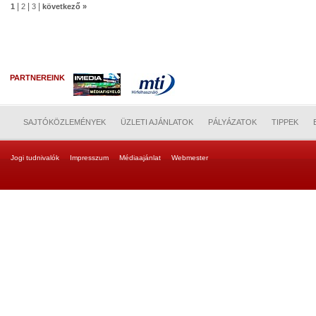
|
|
|
1
2
3
következő »
PARTNEREINK
SAJTÓKÖZLEMÉNYEK
ÜZLETI AJÁNLATOK
PÁLYÁZATOK
TIPPEK
Jogi tudnivalók
Impresszum
Médiaajánlat
Webmester