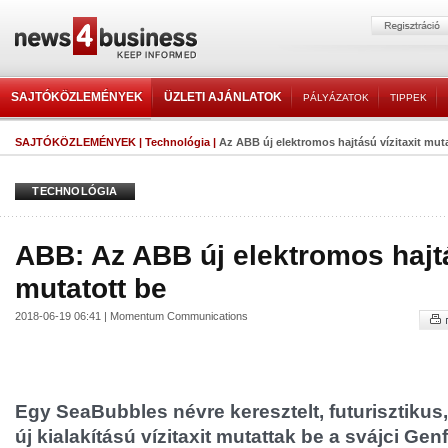
SAJTÓKÖZLEMÉNYEK
ÜZLETI AJÁNLATOK
PÁLYÁZATOK
TIPPEK
SAJTÓKÖZLEMÉNYEK
|
Technológia
|
Az ABB új elektromos hajtású vízitaxit mut
TECHNOLÓGIA
ABB: Az ABB új elektromos hajtá
mutatott be
2018-06-19 06:41 | Momentum Communications
Egy SeaBubbles névre keresztelt, futurisztikus,
új kialakítású vízitaxit mutattak be a svájci Genf