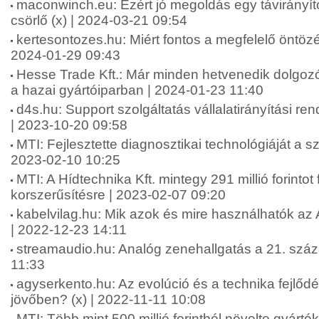
maconwinch.eu: Ezért jó megoldás egy távirányít
csörlő (x) | 2024-03-21 09:54
kertesontozes.hu: Miért fontos a megfelelő öntözé
2024-01-29 09:43
Hesse Trade Kft.: Már minden hetvenedik dolgozór
a hazai gyártóiparban | 2024-01-23 11:40
d4s.hu: Support szolgáltatás vállalatirányítási re
| 2023-10-20 09:58
MTI: Fejlesztette diagnosztikai technológiáját a sz
2023-02-10 10:25
MTI: A Hídtechnika Kft. mintegy 291 millió forintot 
korszerűsítésre | 2023-02-07 09:20
kabelvilag.hu: Mik azok és mire használhatók az
| 2022-12-23 14:11
streamaudio.hu: Analóg zenehallgatás a 21. szá
11:33
agyserkento.hu: Az evolúció és a technika fejlődé
jövőben? (x) | 2022-11-11 10:08
MTI: Több mint 500 millió forintból növelte gyártó