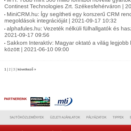
Continest Technologies Zrt. Székesfehérváron | 2
MiniCRM.hu: Így segítheti egy korszerű CRM rends
megoldások integrációját | 2021-09-17 10:32
alphafules.hu: Vezeték nélküli fülhallgatók és has
2021-09-17 09:56
Sakkom Interaktív: Magyar oktató a világ legjobb
között | 2021-06-10 09:00
|
|
|
1
2
3
következő »
PARTNEREINK
SAJTÓKÖZLEMÉNYEK
ÜZLETI AJÁNLATOK
PÁLYÁZATOK
TIPPEK