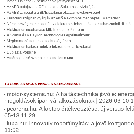
Ismét Business Superbrands díjat nyert az ABB
Az ABB befejezte a GE Industrial Solutions akvizícióját
Az ABB támogatja a BME szakmai oktatási tevékenységét
Franciaországban gyártják az első elektromos meghajtású Mercedest
Németország mentesítené az elektromos teherautókat az úthasználati díj alól
Elektromos meghajtású MINI modellek Kínában
A Scania és a Haylion Technologies együttműködik
Meghatározó trendek a technológiában
Elektromos hajtású autók értékesítetése a Toyotánál
Dupláz a Porsche
Autómegosztó szolgáltatást indított a Mol
TOVÁBBI ANYAGOK EBBŐL A KATEGÓRIÁBÓL
motor-systems.hu: A hajtástechnika jövője: energ
megoldások ipari vállalkozásoknak | 2026-06-10 1
pcarena.hu: A laptop értékvesztése: új versus felúj
05-13 11:29
luba.hu: Innovatív robotfűnyírás: a jövő kertgond
11:52