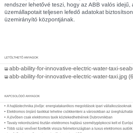
rendszer lehetővé teszi, hogy az ABB valós idejű,
üzemállapotait teljesen lefedő adatokat biztosíts
üzemirányító központjának.
abb-ability-for-innovative-electric-water-taxi-sea
abb-ability-for-innovative-electric-water-taxi.jpg
(6
A hajtástechnika jövője: energiatakarékos megoldások ipari vállalkozásoknak
Elektromos önjáró taxikkal lehetne csökkenteni a városokban az üvegházhatá
A jövőben csak elektromos taxik közlekedhetnének Dubrovnikban
Tavaly rekordszámú tisztán elektromos hajtású személygépkocsi kelt el Euró
Több száz vevővel fizettetik vissza Németországban a luxus elektromos autói