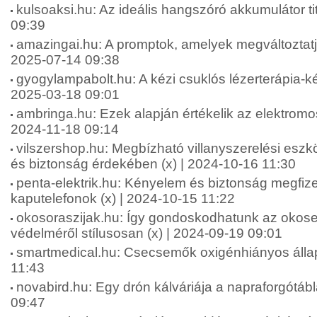
kulsoaksi.hu: Az ideális hangszóró akkumulátor tit
09:39
amazingai.hu: A promptok, amelyek megváltoztatjá
2025-07-14 09:38
gyogylampabolt.hu: A kézi csuklós lézerterápia-ké
2025-03-18 09:01
ambringa.hu: Ezek alapján értékelik az elektromos
2024-11-18 09:14
vilszershop.hu: Megbízható villanyszerelési esz
és biztonság érdekében (x) | 2024-10-16 11:30
penta-elektrik.hu: Kényelem és biztonság megfiz
kaputelefonok (x) | 2024-10-15 11:22
okosoraszijak.hu: Így gondoskodhatunk az okos
védelméről stílusosan (x) | 2024-09-19 09:01
smartmedical.hu: Csecsemők oxigénhiányos állap
11:43
novabird.hu: Egy drón kálváriája a napraforgótáb
09:47