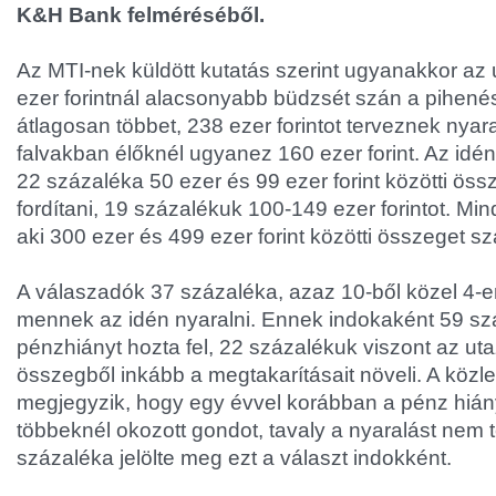
K&H Bank felméréséből.
Az MTI-nek küldött kutatás szerint ugyanakkor az 
ezer forintnál alacsonyabb büdzsét szán a pihené
átlagosan többet, 238 ezer forintot terveznek nyara
falvakban élőknél ugyanez 160 ezer forint. Az idén
22 százaléka 50 ezer és 99 ezer forint közötti öss
fordítani, 19 százalékuk 100-149 ezer forintot. Mi
aki 300 ezer és 499 ezer forint közötti összeget s
A válaszadók 37 százaléka, azaz 10-ből közel 4-
mennek az idén nyaralni. Ennek indokaként 59 sz
pénzhiányt hozta fel, 22 százalékuk viszont az ut
összegből inkább a megtakarításait növeli. A köz
megjegyzik, hogy egy évvel korábban a pénz hiá
többeknél okozott gondot, tavaly a nyaralást nem 
százaléka jelölte meg ezt a választ indokként.