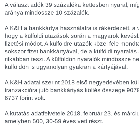
A választ adók 39 százaléka kettesben nyaral, mí
aránya mindössze 10 százalék.
A K&H a bankkártya használatra is rákérdezett, a v
hogy a külföldi utazások során a magyarok kevésb
fizetési módot. A külföldre utazók közel fele mondt
sokszor fizet bankkártyával, de a külföldi nyaralás
ritkábban teszi. A külföldön nyaralók mindössze ne
külföldön is ugyanolyan gyakran a kártyájával.
A K&H adatai szerint 2018 első negyedévében kül
tranzakcióra jutó bankkártyás költés összege 9079 
6737 forint volt.
A kutatás adatfelvétele 2018. február 23. és március
amelyben 500, 30-59 éves vett részt.