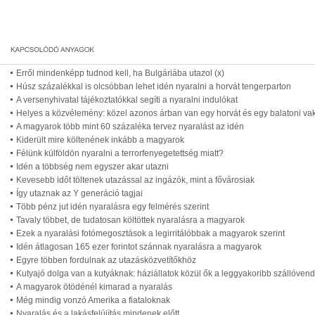
Erről mindenképp tudnod kell, ha Bulgáriába utazol (x)
Húsz százalékkal is olcsóbban lehet idén nyaralni a horvát tengerparton
A versenyhivatal tájékoztatókkal segíti a nyaralni indulókat
Helyes a közvélemény: közel azonos árban van egy horvát és egy balatoni va
A magyarok több mint 60 százaléka tervez nyaralást az idén
Kiderült mire költenének inkább a magyarok
Félünk külföldön nyaralni a terrorfenyegetettség miatt?
Idén a többség nem egyszer akar utazni
Kevesebb időt töltenek utazással az ingázók, mint a fővárosiak
Így utaznak az Y generáció tagjai
Több pénz jut idén nyaralásra egy felmérés szerint
Tavaly többet, de tudatosan költöttek nyaralásra a magyarok
Ezek a nyaralási fotómegosztások a legirritálóbbak a magyarok szerint
Idén átlagosan 165 ezer forintot szánnak nyaralásra a magyarok
Egyre többen fordulnak az utazásközvetítőkhöz
Kutyajó dolga van a kutyáknak: háziállatok közül ők a leggyakoribb szállóven
A magyarok ötödénél kimarad a nyaralás
Még mindig vonzó Amerika a fiataloknak
Nyaralás és a lakásfelújítás mindenek előtt