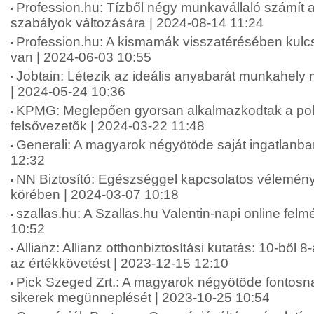
Profession.hu: Tízből négy munkavállaló számít 
szabályok változására | 2024-08-14 11:24
Profession.hu: A kismamák visszatérésében kul
van | 2024-06-03 10:55
Jobtain: Létezik az ideális anyabarát munkahel
| 2024-05-24 10:36
KPMG: Meglepően gyorsan alkalmazkodtak a polik
felsővezetők | 2024-03-22 11:48
Generali: A magyarok négyötöde saját ingatlanba
12:32
NN Biztosító: Egészséggel kapcsolatos vélemén
körében | 2024-03-07 10:18
szallas.hu: A Szallas.hu Valentin-napi online fel
10:52
Allianz: Allianz otthonbiztosítási kutatás: 10-ből 8
az értékkövetést | 2023-12-15 12:10
Pick Szeged Zrt.: A magyarok négyötöde fontosna
sikerek megünneplését | 2023-10-25 10:54