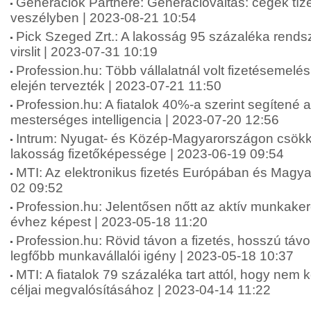
Generációk Partnere: Generációváltás: cégek tíze
veszélyben | 2023-08-21 10:54
Pick Szeged Zrt.: A lakosság 95 százaléka rends
virslit | 2023-07-31 10:19
Profession.hu: Több vállalatnál volt fizetésemelé
elején tervezték | 2023-07-21 11:50
Profession.hu: A fiatalok 40%-a szerint segítené 
mesterséges intelligencia | 2023-07-20 12:56
Intrum: Nyugat- és Közép-Magyarországon csökk
lakosság fizetőképessége | 2023-06-19 09:54
MTI: Az elektronikus fizetés Európában és Magy
02 09:52
Profession.hu: Jelentősen nőtt az aktív munkake
évhez képest | 2023-05-18 11:20
Profession.hu: Rövid távon a fizetés, hosszú táv
legfőbb munkavállalói igény | 2023-05-18 10:37
MTI: A fiatalok 79 százaléka tart attól, hogy nem 
céljai megvalósításához | 2023-04-14 11:22