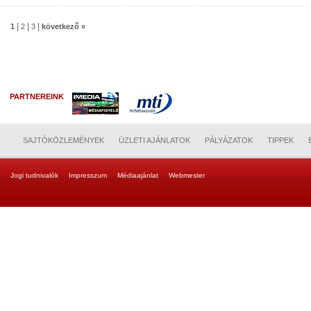
|
|
|
1
2
3
következő »
PARTNEREINK
SAJTÓKÖZLEMÉNYEK
ÜZLETI AJÁNLATOK
PÁLYÁZATOK
TIPPEK
Jogi tudnivalók
Impresszum
Médiaajánlat
Webmester