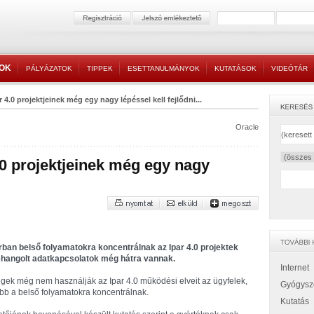
TOK
PÁLYÁZATOK
TIPPEK
ESETTANULMÁNYOK
KUTATÁSOK
VIDEÓTÁR
 4.0 projektjeinek még egy nagy lépéssel kell fejlődni...
Oracle
.0 projektjeinek még egy nagy
rban belső folyamatokra koncentrálnak az Ipar 4.0 projektek
zehangolt adatkapcsolatok még hátra vannak.
Internet
égek még nem használják az Ipar 4.0 működési elveit az ügyfelek,
Gyógysz
ább a belső folyamatokra koncentrálnak.
Kutatás