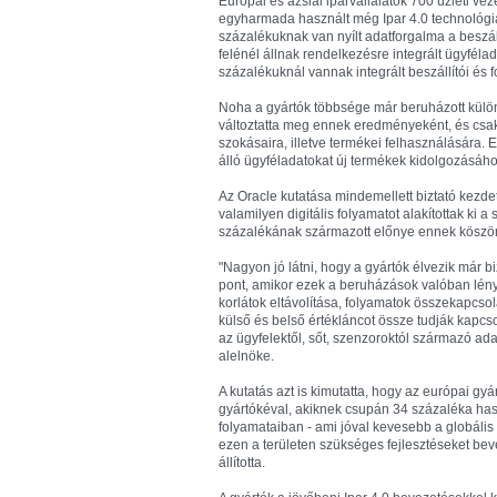
Európai és ázsiai iparvállalatok 700 üzleti ve
egyharmada használt még Ipar 4.0 technológiá
százalékuknak van nyílt adatforgalma a beszál
felénél állnak rendelkezésre integrált ügyfél
százalékuknál vannak integrált beszállítói és 
Noha a gyártók többsége már beruházott külön
változtatta meg ennek eredményeként, és csak 
szokásaira, illetve termékei felhasználására. E
álló ügyféladatokat új termékek kidolgozásáh
Az Oracle kutatása mindemellett biztató kezde
valamilyen digitális folyamatot alakítottak ki 
százalékának származott előnye ennek köszö
"Nagyon jó látni, hogy a gyártók élvezik már 
pont, amikor ezek a beruházások valóban lénye
korlátok eltávolítása, folyamatok összekapcsolás
külső és belső értékláncot össze tudják kapcsol
az ügyfelektől, sőt, szenzoroktól származó ada
alelnöke.
A kutatás azt is kimutatta, hogy az európai gy
gyártókéval, akiknek csupán 34 százaléka hasz
folyamataiban - ami jóval kevesebb a globális
ezen a területen szükséges fejlesztéseket beve
állította.