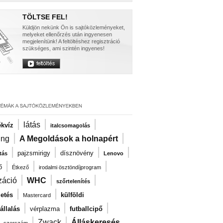
TÖLTSE FEL!
Küldjön nekünk Ön is sajtóközleményeket,
melyeket ellenőrzés után ingyenesen
megjelenítünk! A feltöltéshez regisztráció
szükséges, ami szintén ingyenes!
|
|
|
látás
kvíz
italcsomagolás
|
|
ng
A Megoldások a holnapért
|
|
|
|
pajzsmirigy
dísznövény
tás
Lenovo
|
|
|
ő
Étkező
irodalmi ösztöndíjprogram
|
|
|
záció
WHC
szőrtelenítés
|
|
zetés
külföldi
Mastercard
|
|
|
llalás
vérplazma
futballcipő
|
|
|
Zwack
Álláskeresés