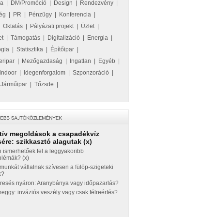
ka
|
DM/Promóció
|
Design
|
Rendezvény
|
ég
|
PR
|
Pénzügy
|
Konferencia
|
|
Oktatás
|
Pályázati projekt
|
Üzlet
|
et
|
Támogatás
|
Digitalizáció
|
Energia
|
ógia
|
Statisztika
|
Építőipar
|
eripar
|
Mezőgazdaság
|
Ingatlan
|
Egyéb
|
indoor
|
Idegenforgalom
|
Szponzoráció
|
|
Járműipar
|
Tőzsde
|
tív megoldások a csapadékvíz
ére: szikkasztó alagutak (x)
 ismerhetőek fel a leggyakoribb
blémák? (x)
munkát vállalnak szívesen a fülöp-szigeteki
k?
eresés nyáron: Aranybánya vagy időpazarlás?
ggy: inváziós veszély vagy csak félreértés?