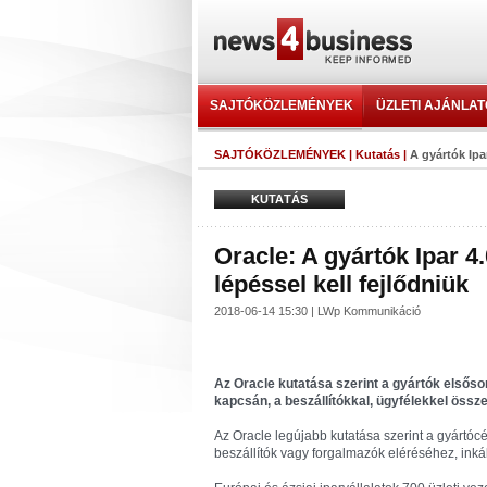
SAJTÓKÖZLEMÉNYEK
ÜZLETI AJÁNLA
SAJTÓKÖZLEMÉNYEK
|
Kutatás
|
A gyártók Ipar
KUTATÁS
Oracle: A gyártók Ipar 4
lépéssel kell fejlődniük
2018-06-14 15:30 | LWp Kommunikáció
Az Oracle kutatása szerint a gyártók elsőso
kapcsán, a beszállítókkal, ügyfélekkel öss
Az Oracle legújabb kutatása szerint a gyártóc
beszállítók vagy forgalmazók eléréséhez, ink