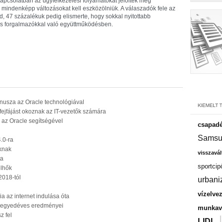
kapcsolatban az ügyfélkezelési folyamatokat jelölték meg
 mindenképp változásokat kell eszközölniük. A válaszadók fele az
, 47 százalékuk pedig elismerte, hogy sokkal nyitottabb
 és forgalmazókkal való együttműködésben.
mnusza az Oracle technológiával
fejfájást okoznak az IT-vezetők számára
re az Oracle segítségével
csapadé
Samsu
4.0-ra
knak
visszavál
ta
sportcip
elhők
2018-tól
urbani
vízelve
a az internet indulása óta
 negyedéves eredményei
munkavá
z fel
LIDL