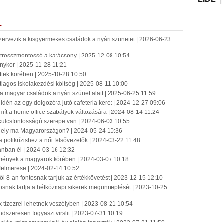
L
szervezik a kisgyermekes családok a nyári szünetet | 2026-06-23
 stresszmentessé a karácsony | 2025-12-08 10:54
nykor | 2025-11-28 11:21
ttek körében | 2025-10-28 10:50
átlagos iskolakezdési költség | 2025-08-11 10:00
 a magyar családok a nyári szünet alatt | 2025-06-25 11:59
 idén az egy dolgozóra jutó cafeteria keret | 2024-12-27 09:06
mít a home office szabályok változására | 2024-08-14 11:24
kulcsfontosságú szerepe van | 2024-06-03 10:55
ahely ma Magyarországon? | 2024-05-24 10:36
olikrízishez a női felsővezetők | 2024-03-22 11:48
anban él | 2024-03-16 12:32
emények a magyarok körében | 2024-03-07 10:18
e felmérése | 2024-02-14 10:52
-ből 8-an fontosnak tartjuk az értékkövetést | 2023-12-15 12:10
osnak tartja a hétköznapi sikerek megünneplését | 2023-10-25
 tízezrei lehetnek veszélyben | 2023-08-21 10:54
ndszeresen fogyaszt virslit | 2023-07-31 10:19