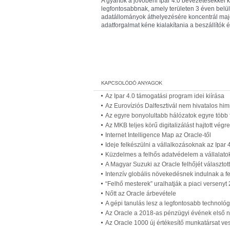
A gyártók a jövőbeni Ipar 4.0 bevezetésekkel 
legfontosabbnak, amely területen 3 éven belül
adatállományok áthelyezésére koncentrál majd
adatforgalmat kéne kialakítania a beszállítók
Az Ipar 4.0 támogatási program idei kiírása
Az Eurovíziós Dalfesztivál nem hivatalos hi
Az egyre bonyolultabb hálózatok egyre több 
Az MKB teljes körű digitalizálást hajtott vég
Internet Intelligence Map az Oracle-től
Ideje felkészülni a vállalkozásoknak az Ipar 
Küzdelmes a felhős adatvédelem a vállalato
A Magyar Suzuki az Oracle felhőjét választot
Intenzív globális növekedésnek indulnak a f
“Felhő mesterek” uralhatják a piaci versenyt 
Nőtt az Oracle árbevétele
A gépi tanulás lesz a legfontosabb technológi
Az Oracle a 2018-as pénzügyi évének első
Az Oracle 1000 új értékesítő munkatársat ves