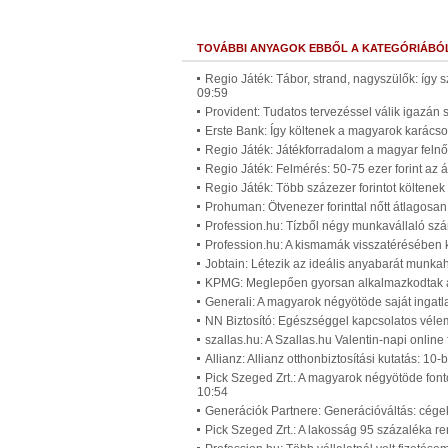
TOVÁBBI ANYAGOK EBBŐL A KATEGÓRIÁBÓ
Regio Játék: Tábor, strand, nagyszülők: így 
09:59
Provident: Tudatos tervezéssel válik igazán
Erste Bank: Így költenek a magyarok karácso
Regio Játék: Játékforradalom a magyar felnő
Regio Játék: Felmérés: 50-75 ezer forint az 
Regio Játék: Több százezer forintot költenek
Prohuman: Ötvenezer forinttal nőtt átlagosan
Profession.hu: Tízből négy munkavállaló szá
Profession.hu: A kismamák visszatérésében 
Jobtain: Létezik az ideális anyabarát munk
KPMG: Meglepően gyorsan alkalmazkodtak a p
Generali: A magyarok négyötöde saját ingatl
NN Biztosító: Egészséggel kapcsolatos vél
szallas.hu: A Szallas.hu Valentin-napi onlin
Allianz: Allianz otthonbiztosítási kutatás: 10
Pick Szeged Zrt.: A magyarok négyötöde font
10:54
Generációk Partnere: Generációváltás: cégek
Pick Szeged Zrt.: A lakosság 95 százaléka re