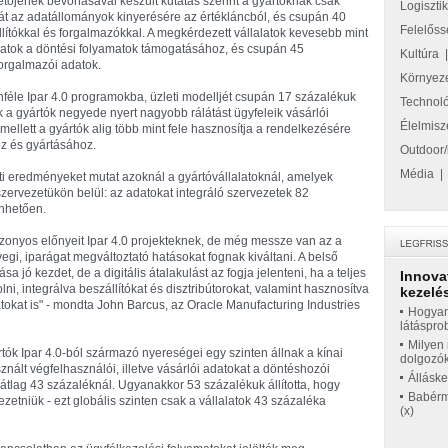
zetőjének bevonásával készült kutatás szerint a gyártóknak csak
Logiszti
t az adatállományok kinyerésére az értékláncból, és csupán 40
Felelőss
lítókkal és forgalmazókkal. A megkérdezett vállalatok kevesebb mint
adatok a döntési folyamatok támogatásához, és csupán 45
Kultúra
forgalmazói adatok.
Környez
féle Ipar 4.0 programokba, üzleti modelljét csupán 17 százalékuk
Technol
a gyártók negyede nyert nagyobb rálátást ügyfeleik vásárlói
Élelmisz
mellett a gyártók alig több mint fele hasznosítja a rendelkezésére
oz és gyártásához.
Outdoor/
Média
ti eredményeket mutat azoknál a gyártóvállalatoknál, amelyek
a szervezetükön belül: az adatokat integráló szervezetek 82
nhetően.
bizonyos előnyeit Ipar 4.0 projekteknek, de még messze van az a
gi, iparágat megváltoztató hatásokat fognak kiváltani. A belső
a jó kezdet, de a digitális átalakulást az fogja jelenteni, ha a teljes
Innova
ni, integrálva beszállítókat és disztribútorokat, valamint hasznosítva
kezelés
tokat is" - mondta John Barcus, az Oracle Manufacturing Industries
Hogyan
látáspro
Milyen 
ártók Ipar 4.0-ból származó nyereségei egy szinten állnak a kínai
dolgozó
nált végfelhasználói, illetve vásárlói adatokat a döntéshozói
Állásk
 átlag 43 százaléknál. Ugyanakkor 53 százalékuk állította, hogy
Babérme
zetniük - ezt globális szinten csak a vállalatok 43 százaléka
(x)