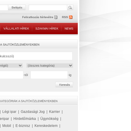
VÁLLALATI HÍREK
SZAKMAI HÍREK
NEWS
-tól
-ig
|
Légi ipar
|
Gazdasági Jog
|
Karrier
|
eripar
|
Hirdető/márka
|
Ügynökség
|
|
Mobil
|
E-biznisz
|
Kereskedelem
|