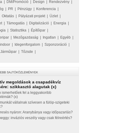
ka
|
DM/Promóció
|
Design
|
Rendezvény
|
ég
|
PR
|
Pénzügy
|
Konferencia
|
|
Oktatás
|
Pályázati projekt
|
Üzlet
|
et
|
Támogatás
|
Digitalizáció
|
Energia
|
ógia
|
Statisztika
|
Építőipar
|
eripar
|
Mezőgazdaság
|
Ingatlan
|
Egyéb
|
indoor
|
Idegenforgalom
|
Szponzoráció
|
|
Járműipar
|
Tőzsde
|
tív megoldások a csapadékvíz
ére: szikkasztó alagutak (x)
 ismerhetőek fel a leggyakoribb
blémák? (x)
munkát vállalnak szívesen a fülöp-szigeteki
k?
eresés nyáron: Aranybánya vagy időpazarlás?
ggy: inváziós veszély vagy csak félreértés?