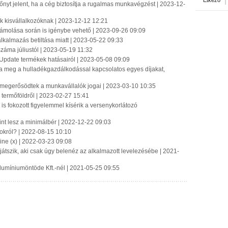
Étkező
nyt jelent, ha a cég biztosítja a rugalmas munkavégzést | 2023-12-
ék kisvállalkozóknak | 2023-12-12 12:21
számolása során is igénybe vehető | 2023-09-26 09:09
lkalmazás betiltása miatt | 2023-05-22 09:33
záma júliustól | 2023-05-19 11:32
 Update termékek hatásairól | 2023-05-08 09:09
tja meg a hulladékgazdálkodással kapcsolatos egyes díjakat,
 megerősödtek a munkavállalók jogai | 2023-03-10 10:35
termőföldről | 2023-02-27 15:41
is fokozott figyelemmel kísérik a versenykorlátozó
nt lesz a minimálbér | 2022-12-22 09:03
tokról? | 2022-08-15 10:10
ne (x) | 2022-03-23 09:08
 játszik, aki csak úgy belenéz az alkalmazott levelezésébe | 2021-
Alumíniumöntöde Kft.-nél | 2021-05-25 09:55