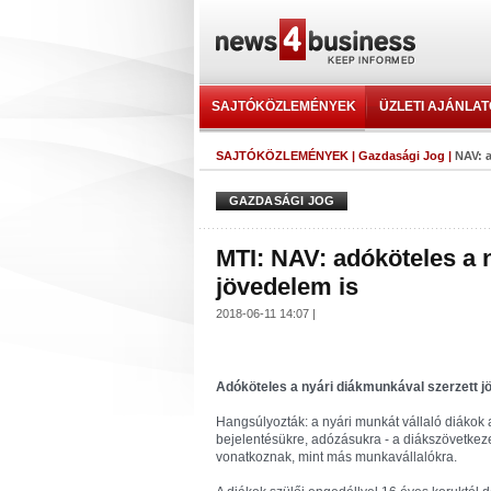
SAJTÓKÖZLEMÉNYEK
ÜZLETI AJÁNLA
SAJTÓKÖZLEMÉNYEK
|
Gazdasági Jog
|
NAV: a
GAZDASÁGI JOG
MTI: NAV: adóköteles a 
jövedelem is
2018-06-11 14:07 |
Adóköteles a nyári diákmunkával szerzett jö
Hangsúlyozták: a nyári munkát vállaló diákok 
bejelentésükre, adózásukra - a diákszövetkeze
vonatkoznak, mint más munkavállalókra.