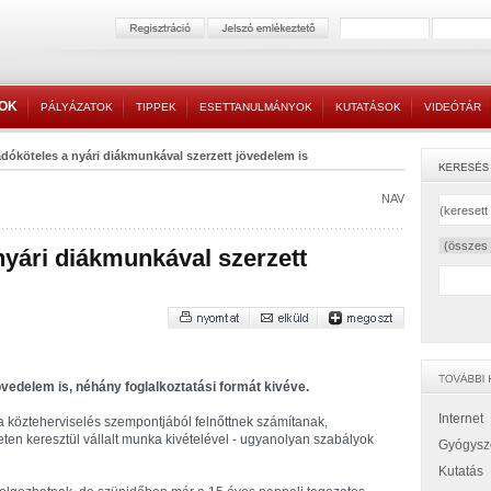
TOK
PÁLYÁZATOK
TIPPEK
ESETTANULMÁNYOK
KUTATÁSOK
VIDEÓTÁR
dóköteles a nyári diákmunkával szerzett jövedelem is
NAV
nyári diákmunkával szerzett
vedelem is, néhány foglalkoztatási formát kivéve.
Internet
a közteherviselés szempontjából felnőttnek számítanak,
ten keresztül vállalt munka kivételével - ugyanolyan szabályok
Gyógysz
Kutatás