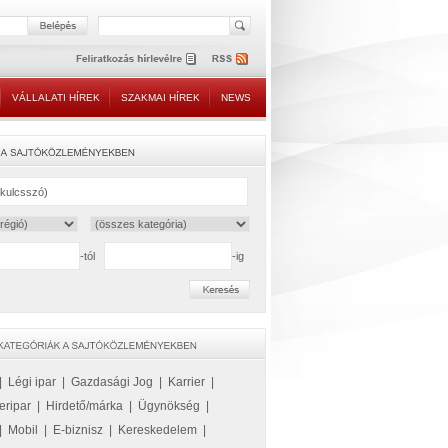
VÁLLALATI HÍREK
SZAKMAI HÍREK
NEWS
-tól
-ig
|
Légi ipar
|
Gazdasági Jog
|
Karrier
|
eripar
|
Hirdető/márka
|
Ügynökség
|
|
Mobil
|
E-biznisz
|
Kereskedelem
|