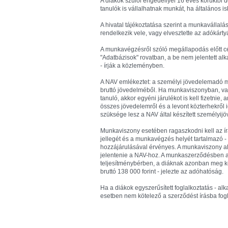
A diákok szülői engedéllyel 16 éves koruktól
tanulók is vállalhatnak munkát, ha általános i
A hivatal tájékoztatása szerint a munkavállal
rendelkezik vele, vagy elvesztette az adókárt
A munkavégzésről szóló megállapodás előtt cé
"Adatbázisok" rovatban, a be nem jelentett al
- írják a közleményben.
A NAV emlékeztet: a személyi jövedelemadó m
bruttó jövedelméből. Ha munkaviszonyban, va
tanuló, akkor egyéni járulékot is kell fizetnie,
összes jövedelemről és a levont közterhekről ig
szüksége lesz a NAV által készített személyij
Munkaviszony esetében ragaszkodni kell az ír
jellegét és a munkavégzés helyét tartalmazó 
hozzájárulásával érvényes. A munkaviszony alap
jelentenie a NAV-hoz. A munkaszerződésben a f
teljesítménybérben, a diáknak azonban meg kel
bruttó 138 000 forint - jelezte az adóhatóság.
Ha a diákok egyszerűsített foglalkoztatás - a
esetben nem kötelező a szerződést írásba fogla