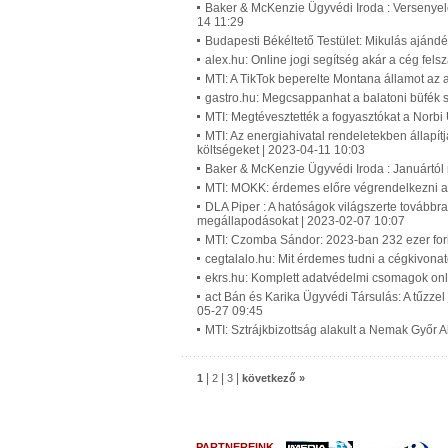
Baker & McKenzie Ügyvédi Iroda : Versenyelő
14 11:29
Budapesti Békéltető Testület: Mikulás ajánd
alex.hu: Online jogi segítség akár a cég fel
MTI: A TikTok beperelte Montana államot az a
gastro.hu: Megcsappanhat a balatoni büfék s
MTI: Megtévesztették a fogyasztókat a Norbi
MTI: Az energiahivatal rendeletekben állapí
költségeket | 2023-04-11 10:03
Baker & McKenzie Ügyvédi Iroda : Januártól
MTI: MOKK: érdemes előre végrendelkezni a 
DLA Piper : A hatóságok világszerte továbbra 
megállapodásokat | 2023-02-07 10:07
MTI: Czomba Sándor: 2023-ban 232 ezer fori
cegtalalo.hu: Mit érdemes tudni a cégkivona
ekrs.hu: Komplett adatvédelmi csomagok onli
act Bán és Karika Ügyvédi Társulás: A tűzzel
05-27 09:45
MTI: Sztrájkbizottság alakult a Nemak Győr 
|
|
|
1
2
3
következő »
PARTNEREINK