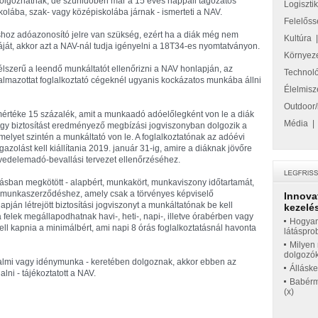
 dolgozhatnak, de szünidőben már a 15 éves nappali tagozatos
Logiszti
skolába, szak- vagy középiskolába járnak - ismerteti a NAV.
Felelőss
áshoz adóazonosító jelre van szükség, ezért ha a diák még nem
Kultúra
yáját, akkor azt a NAV-nál tudja igényelni a 18T34-es nyomtatványon.
Környez
lszerű a leendő munkáltatót ellenőrizni a NAV honlapján, az
Technol
kalmazottat foglalkoztató cégeknél ugyanis kockázatos munkába állni
Élelmisz
Outdoor/
értéke 15 százalék, amit a munkaadó adóelőlegként von le a diák
Média
gy biztosítást eredményező megbízási jogviszonyban dolgozik a
 amelyet szintén a munkáltató von le. A foglalkoztatónak az adóévi
azolást kell kiállítania 2019. január 31-ig, amire a diáknak jövőre
övedelemadó-bevallási tervezet ellenőrzéséhez.
ásban megkötött - alapbért, munkakört, munkaviszony időtartamát,
- munkaszerződéshez, amely csak a törvényes képviselő
Innova
ján létrejött biztosítási jogviszonyt a munkáltatónak be kell
kezelés
elek megállapodhatnak havi-, heti-, napi-, illetve órabérben vagy
Hogyan
l kapnia a minimálbért, ami napi 8 órás foglalkoztatásnál havonta
látáspro
Milyen 
dolgozó
lkalmi vagy idénymunka - keretében dolgoznak, akkor ebben az
Állásk
lni - tájékoztatott a NAV.
Babérme
(x)