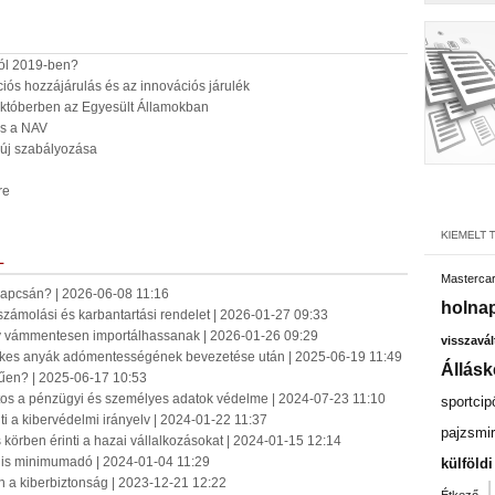
ól 2019-ben?
ciós hozzájárulás és az innovációs járulék
 októberben az Egyesült Államokban
és a NAV
 új szabályozása
re
L
Masterca
 kapcsán? | 2026-06-08 11:16
holnap
számolási és karbantartási rendelet | 2026-01-27 09:33
gy vámmentesen importálhassanak | 2026-01-26 09:29
visszavál
mekes anyák adómentességének bevezetése után | 2025-06-19 11:49
Állásk
űen? | 2025-06-17 10:53
ntos a pénzügyi és személyes adatok védelme | 2024-07-23 11:10
sportcip
ti a kibervédelmi irányelv | 2024-01-22 11:37
pajzsmir
körben érinti a hazai vállalkozásokat | 2024-01-15 12:14
ális minimumadó | 2024-01-04 11:29
külföld
 a kiberbiztonság | 2023-12-21 12:22