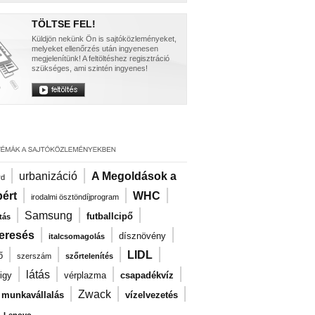
TÖLTSE FEL!
Küldjön nekünk Ön is sajtóközleményeket,
melyeket ellenőrzés után ingyenesen
megjelenítünk! A feltöltéshez regisztráció
szükséges, ami szintén ingyenes!
|
|
urbanizáció
A Megoldások a
rd
|
|
|
ért
WHC
irodalmi ösztöndíjprogram
|
|
|
Samsung
futballcipő
tás
|
|
|
eresés
dísznövény
italcsomagolás
|
|
|
|
LIDL
ő
szerszám
szőrtelenítés
|
|
|
|
látás
igy
vérplazma
csapadékvíz
|
|
|
Zwack
i munkavállalás
vízelvezetés
|