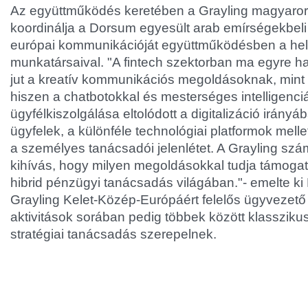
Az együttműködés keretében a Grayling magyaror
koordinálja a Dorsum egyesült arab emírségekbeli
európai kommunikációját együttműködésben a hely
munkatársaival. "A fintech szektorban ma egyre 
jut a kreatív kommunikációs megoldásoknak, mint
hiszen a chatbotokkal és mesterséges intelligenc
ügyfélkiszolgálása eltolódott a digitalizáció irány
ügyfelek, a különféle technológiai platformok mellet
a személyes tanácsadói jelenlétet. A Grayling sz
kihívás, hogy milyen megoldásokkal tudja támoga
hibrid pénzügyi tanácsadás világában."- emelte ki
Grayling Kelet-Közép-Európáért felelős ügyvezető
aktivitások sorában pedig többek között klasszik
stratégiai tanácsadás szerepelnek.