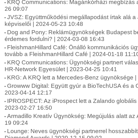
KRQ Communications: Magánkórházi megbízás a
26 09:07
JVSZ: Együttműködési megállapodást írtak alá 
képviselői | 2024-05-23 10:48
Dog and Pony: Reklámügynökségek Budapest be
érdemes fordulni? | 2024-03-08 16:43
FleishmanHillard Café: Önálló kommunikációs ü
tovább a FleishmanHillard Café | 2024-01-18 11:1
KRQ Communications: Ügynökségi partnert válas
HR-Network Egyesület | 2023-04-25 10:41
KRG: A KRQ lett a Mercedes-Benz ügynöksége |
Growww Digital: Együtt gyúr a BioTechUSA és a G
2023-04-14 12:17
IPROSPECT: Az iProspect lett a Zalando globáli
2023-02-27 16:50
Armadillo Kreatív Ügynökség: Megújulás alatt az 
19 09:24
Lounge: Neves ügynökségi partnerrel hosszabbít
Diamond Awards | 2020-12-15 09:02