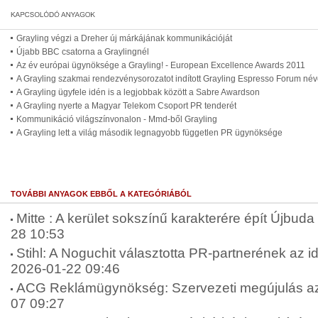
Grayling végzi a Dreher új márkájának kommunikációját
Újabb BBC csatorna a Graylingnél
Az év európai ügynöksége a Grayling! - European Excellence Awards 2011
A Grayling szakmai rendezvénysorozatot indított Grayling Espresso Forum né
A Grayling ügyfele idén is a legjobbak között a Sabre Awardson
A Grayling nyerte a Magyar Telekom Csoport PR tenderét
Kommunikáció világszínvonalon - Mmd-ből Grayling
A Grayling lett a világ második legnagyobb független PR ügynöksége
TOVÁBBI ANYAGOK EBBŐL A KATEGÓRIÁBÓL
Mitte : A kerület sokszínű karakterére épít Újbuda 
28 10:53
Stihl: A Noguchit választotta PR-partnerének az 
2026-01-22 09:46
ACG Reklámügynökség: Szervezeti megújulás az
07 09:27