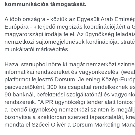
kommunikációs támogatását.
A több országra - köztük az Egyesült Arab Emírsé
Európára - kiterjedő megbízás koordinációjáért a 
magyarországi irodája felel. Az ügynökség feladat
nemzetközi sajtómegjelenések kordinációja, strat
munkáltatói márkaépítés.
Hazai startupból nőtte ki magát nemzetközi szintre
informatikai rendszereket és vagyonkezelési (we
platformot fejlesztő Dorsum. Jelenleg Közép-Eur
piacvezetőként, 300 fős csapattal rendelkeznek é
90 banknál, befektetési szolgáltatónál és vagyonk
rendszereik. "A PR ügynökségi tender alatt fontos
a leendő ügynökség nemzetközi szinten is megállja
bizonyítsa a szektorban szerzett tapasztalatát, kr
mondta el Szőcei Olivér a Dorsum Marketing Man