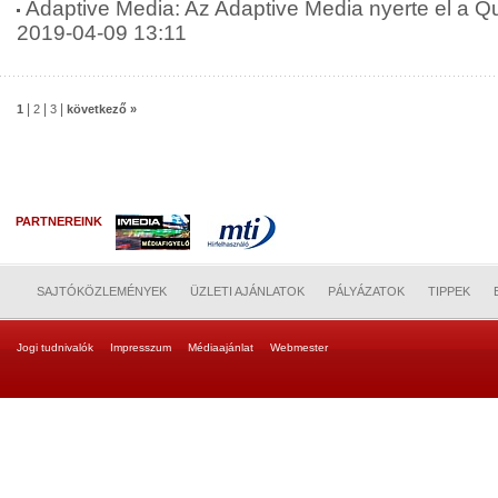
Adaptive Media: Az Adaptive Media nyerte el a Qub
2019-04-09 13:11
|
|
|
1
2
3
következő »
PARTNEREINK
SAJTÓKÖZLEMÉNYEK
ÜZLETI AJÁNLATOK
PÁLYÁZATOK
TIPPEK
Jogi tudnivalók
Impresszum
Médiaajánlat
Webmester