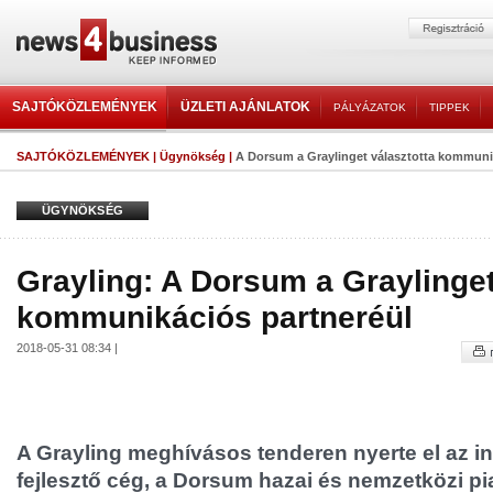
SAJTÓKÖZLEMÉNYEK
ÜZLETI AJÁNLATOK
PÁLYÁZATOK
TIPPEK
SAJTÓKÖZLEMÉNYEK
|
Ügynökség
|
A Dorsum a Graylinget választotta kommuni
ÜGYNÖKSÉG
Grayling: A Dorsum a Graylinget
kommunikációs partneréül
2018-05-31 08:34 |
A Grayling meghívásos tenderen nyerte el az in
fejlesztő cég, a Dorsum hazai és nemzetközi pia