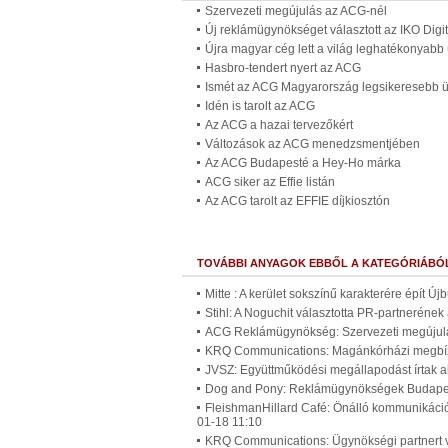
Szervezeti megújulás az ACG-nél
Új reklámügynökséget választott az IKO Digit
Újra magyar cég lett a világ leghatékonyab
Hasbro-tendert nyert az ACG
Ismét az ACG Magyarország legsikeresebb
Idén is tarolt az ACG
Az ACG a hazai tervezőkért
Változások az ACG menedzsmentjében
Az ACG Budapesté a Hey-Ho márka
ACG siker az Effie listán
Az ACG tarolt az EFFIE díjkiosztón
TOVÁBBI ANYAGOK EBBŐL A KATEGÓRIÁBÓ
Mitte : A kerület sokszínű karakterére épít Ú
Stihl: A Noguchit választotta PR-partneréne
ACG Reklámügynökség: Szervezeti megújulá
KRQ Communications: Magánkórházi megbíz
JVSZ: Együttműködési megállapodást írtak a
Dog and Pony: Reklámügynökségek Budapest
FleishmanHillard Café: Önálló kommunikáci
01-18 11:10
KRQ Communications: Ügynökségi partnert v