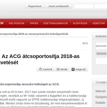
TOK
PÁLYÁZATOK
TIPPEK
ESETTANULMÁNYOK
KUTATÁSOK
VIDEÓTÁR
csoportosítja 2018-as versenynevezési költségvetését
ACG
Az ACG átcsoportosítja 2018-as
vetését
 átcsoportosítja nevezési költségeit az ACG.
Internet
éve volt az ACG-ben. 2017-ben szinte minden elnyerhető címet
gén, vezetjük az M+ listát, valamint a független és a hatékonysági
Gyógysz
k között elsők vagyunk az EFFIE hatékonysági világranglistáján, új
Kutatás
tták. Mindez óriási öröm és büszkeség, de nem kényelmesedtünk el