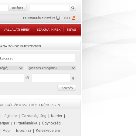
VÁLLALATI HÍREK
SZAKMAI HÍREK
NEWS
-tól
-ig
|
Légi ipar
|
Gazdasági Jog
|
Karrier
|
eripar
|
Hirdető/márka
|
Ügynökség
|
|
Mobil
|
E-biznisz
|
Kereskedelem
|