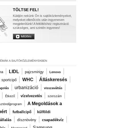
TÖLTSE FEL!
Küldjön nekünk Ön is sajtóközleményeket,
melyeket ellenőrzés után ingyenesen
megjelenítünk! A feltöltéshez regisztráció
szükséges, ami szintén ingyenes!
|
|
|
|
LIDL
ma
pajzsmirigy
Lenovo
|
|
|
|
WHC
Álláskeresés
sportcipő
|
|
|
urbanizáció
agolás
visszaváltás
|
|
|
|
vízelvezetés
Étkező
szerszám
|
A Megoldások a
ösztöndíjprogram
|
|
ért
futballcipő
külföldi
|
|
|
llalás
dísznövény
csapadékvíz
|
|
Samsung