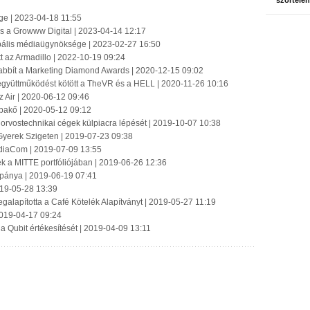
szőrtelen
e | 2023-04-18 11:55
s a Growww Digital | 2023-04-14 12:17
obális médiaügynöksége | 2023-02-27 16:50
t az Armadillo | 2022-10-19 09:24
abbít a Marketing Diamond Awards | 2020-12-15 09:02
együttműködést kötött a TheVR és a HELL | 2020-11-26 10:16
z Air | 2020-06-12 09:46
akő | 2020-05-12 09:12
z orvostechnikai cégek külpiacra lépését | 2019-10-07 10:38
Gyerek Szigeten | 2019-07-23 09:38
ediaCom | 2019-07-09 13:55
felek a MITTE portfóliójában | 2019-06-26 12:36
mpánya | 2019-06-19 07:41
019-05-28 13:39
alapította a Café Kötelék Alapítványt | 2019-05-27 11:19
2019-04-17 09:24
a Qubit értékesítését | 2019-04-09 13:11