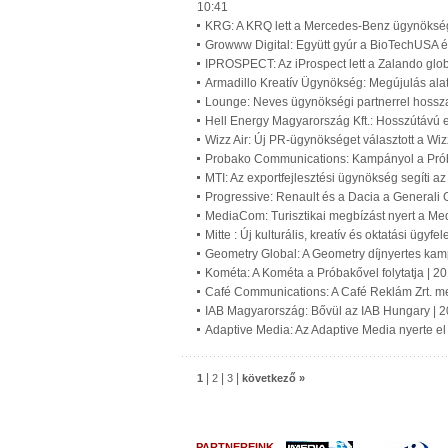
10:41
KRG: A KRQ lett a Mercedes-Benz ügynökség
Growww Digital: Együtt gyúr a BioTechUSA é
IPROSPECT: Az iProspect lett a Zalando gl
Armadillo Kreatív Ügynökség: Megújulás alat
Lounge: Neves ügynökségi partnerrel hossz
Hell Energy Magyarország Kft.: Hosszútávú 
Wizz Air: Új PR-ügynökséget választott a Wiz
Probako Communications: Kampányol a Prób
MTI: Az exportfejlesztési ügynökség segíti a
Progressive: Renault és a Dacia a Generali 
MediaCom: Turisztikai megbízást nyert a M
Mitte : Új kulturális, kreatív és oktatási ügy
Geometry Global: A Geometry díjnyertes ka
Kométa: A Kométa a Próbakővel folytatja | 2
Café Communications: A Café Reklám Zrt. meg
IAB Magyarország: Bővül az IAB Hungary | 
Adaptive Media: Az Adaptive Media nyerte el 
|
|
|
1
2
3
következő »
PARTNEREINK