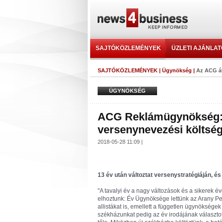
SAJTÓKÖZLEMÉNYEK
ÜZLETI AJÁNLA
SAJTÓKÖZLEMÉNYEK
|
Ügynökség
|
Az ACG át
ÜGYNÖKSÉG
ACG Reklámügynökség: 
versenynevezési költség
2018-05-28 11:09 |
13 év után változtat versenystratégiáján, és
"A tavalyi év a nagy változások és a sikerek 
elhoztunk: Év Ügynöksége lettünk az Arany Pen
allistákat is, emellett a független ügynöksége
székházunkat pedig az év irodájának választo