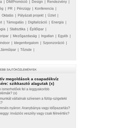
ka
|
DM/Promóció
|
Design
|
Rendezvény
|
ég
|
PR
|
Pénzügy
|
Konferencia
|
|
Oktatás
|
Pályázati projekt
|
Üzlet
|
et
|
Támogatás
|
Digitalizáció
|
Energia
|
ógia
|
Statisztika
|
Építőipar
|
eripar
|
Mezőgazdaság
|
Ingatlan
|
Egyéb
|
indoor
|
Idegenforgalom
|
Szponzoráció
|
|
Járműipar
|
Tőzsde
|
tív megoldások a csapadékvíz
ére: szikkasztó alagutak (x)
 ismerhetőek fel a leggyakoribb
blémák? (x)
munkát vállalnak szívesen a fülöp-szigeteki
k?
eresés nyáron: Aranybánya vagy időpazarlás?
ggy: inváziós veszély vagy csak félreértés?