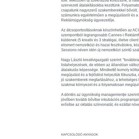
tőle. Miközben új székházba költöztünk, a ha
szervezeti átalakításokba kezdtünk. Folyamato
csapatunk nagyszerű szakemberekkel bővült, 
számunkra egyértelműen a megújulásról és a sz
Reklámügynökség ügyvezetője.
Az átcsoportosításoknak köszönhetően az ACG
szempontból legrangosabb Cannes-i Reklámfesz
küldenek (5 kreatív és 3 stratégai, illetve cl
elismert nemzetközi és hazai fesztiválokra, k
Sessions néven idén új nemzetközi szintű sza
Nagy László kreatívigazgató szerint: "továbbra
listahelyezések, de ebben az állandóan válto
átalakulás képessége. Mindkettő komoly költség
megújulást és a fejlődést helyeztük fókuszba, e
jó szakemberek megtartásához, a tehetséges fi
szakmai környezet és a folyamatosan megújul
A döntés az ügynökség managementje szerint 
jövőben tovább bővítse inkubációs programjait
erősítse az oktatás színvonalát, és ezáltal n