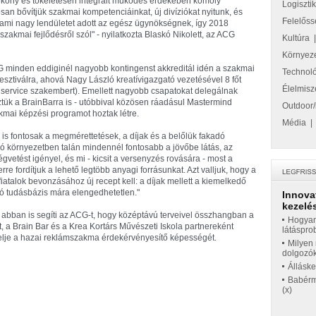
tékony és tökéletesen integrált működés érdekében komoly
Logiszti
san bővítjük szakmai kompetenciáinkat, új divíziókat nyitunk, és
Felelőss
ami nagy lendületet adott az egész ügynökségnek, így 2018
akmai fejlődésről szól" - nyilatkozta Blaskó Nikolett, az ACG
Kultúra
Környez
 minden eddiginél nagyobb kontingenst akkreditál idén a szakmai
Technol
tiválra, ahová Nagy László kreatívigazgató vezetésével 8 főt
Élelmisz
ient service szakembert). Emellett nagyobb csapatokat delegálnak
öztük a BrainBarra is - utóbbival közösen ráadásul Mastermind
Outdoor/
kmai képzési programot hoztak létre.
Média
 is fontosak a megmérettetések, a díjak és a belőlük fakadó
zó környezetben talán mindennél fontosabb a jövőbe látás, az
vetést igényel, és mi - kicsit a versenyzés rovására - most a
rre fordítjuk a lehető legtöbb anyagi forrásunkat. Azt valljuk, hogy a
atalok bevonzásához új recept kell: a díjak mellett a kiemelkedő
ó tudásbázis mára elengedhetetlen."
Innova
kezelés
abban is segíti az ACG-t, hogy középtávú terveivel összhangban a
Hogyan
, a Brain Bar és a Krea Kortárs Művészeti Iskola partnereként
látáspro
övelje a hazai reklámszakma érdekérvényesítő képességét.
Milyen 
dolgozó
Állásk
Babérme
(x)