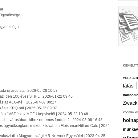
al
b ügynöksége
 ügynöksége
vérplaz
L
látás
jbuda új arculata | 2026-05-28 10:53
italcsom
k az idén 100 éves STIHL | 2026-01-22 09:46
s az ACG-nél | 2025-07-07 09:27
Zwack
ás a KRQ-nál | 2025-05-26 09:07
irodalmi 
lá a JVSZ és az MGFÜ képviselői | 2024-05-23 10:48
 belvárosában: kihez érdemes fordulni? | 2024-03-08 16:43
holnap
ós ügynökségként működik tovább a FleishmanHillard Café | 2024-
munkavá
álasztott a Magyarországi HR-Network Egyesület | 2023-04-25