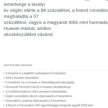
ismertsége a tavalyi
év végén elérte a 88 százalékot, a brand consider
meghaladta a 37
százalékot, vagyis a magyarok több mint harmada 
Huawei márkát, amikor
okoskészüléket vásárol.
A Huawei-é a legtöbb szabadalom Európában
Nőtt a Huawei árbevétele
A Vodafone és a Huawei a mérnökképzést támogatja
Önvezető Porschét irányít a Huawei okostelefonja
13 milliárd dollárral nőtt a Huawei márkaértéke
Újabb nemzetközi Bosch-díjat kapott a Pressinform
Nemzetközi szakmai díjat kapott a Pressinform
A Bosch a Pressinform PR-ügynökséggel dolgozik együtt 2009-ben