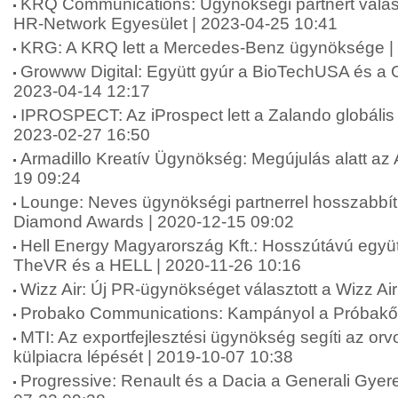
KRQ Communications: Ügynökségi partnert válas
HR-Network Egyesület | 2023-04-25 10:41
KRG: A KRQ lett a Mercedes-Benz ügynöksége |
Growww Digital: Együtt gyúr a BioTechUSA és a G
2023-04-14 12:17
IPROSPECT: Az iProspect lett a Zalando globáli
2023-02-27 16:50
Armadillo Kreatív Ügynökség: Megújulás alatt az 
19 09:24
Lounge: Neves ügynökségi partnerrel hosszabbít
Diamond Awards | 2020-12-15 09:02
Hell Energy Magyarország Kft.: Hosszútávú együt
TheVR és a HELL | 2020-11-26 10:16
Wizz Air: Új PR-ügynökséget választott a Wizz Ai
Probako Communications: Kampányol a Próbakő 
MTI: Az exportfejlesztési ügynökség segíti az or
külpiacra lépését | 2019-10-07 10:38
Progressive: Renault és a Dacia a Generali Gyer