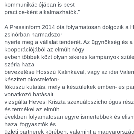
kommunikációjában is best
practice-ként alkalmazhatók."
A Pressinform 2014 óta folyamatosan dolgozik a 
zsinórban harmadszor
nyerte meg a vállalat tenderét. Az ügynökség és 
kooperációjából az elmúlt négy
évben többek közt olyan sikeres kampányok szüle
széria hazai
bevezetése Hosszú Katinkával, vagy az idei Valen
készített okostelefon-
fókuszú kutatás, mely a készülékek emberi- és pá
vonatkozó hatásait
vizsgálta Hevesi Kriszta szexuálpszichológus rés
és termékei az elmúlt
években folyamatosan egyre ismertebbek és elism
hazai fogyasztók és
üzleti partnerek körében, valamint a magyarorszá