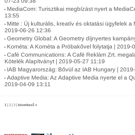
07-23 09:38
MediaCom: Turisztikai megbízást nyert a MediaC
13:55
Mitte : Új kulturális, kreatív és oktatási ügyfelek a
2019-06-26 12:36
Geometry Global: A Geometry díjnyertes kampán
Kométa: A Kométa a Próbakővel folytatja | 2019-
Café Communications: A Café Reklám Zrt. megala
Kötelék Alapítványt | 2019-05-27 11:19
IAB Magyarország: Bővül az IAB Hungary | 2019
Adaptive Media: Az Adaptive Media nyerte el a Qub
2019-04-09 13:11
|
|
|
1
2
3
következő »