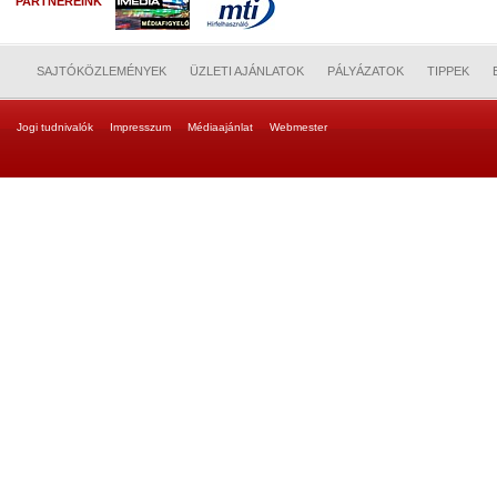
PARTNEREINK
SAJTÓKÖZLEMÉNYEK
ÜZLETI AJÁNLATOK
PÁLYÁZATOK
TIPPEK
Jogi tudnivalók
Impresszum
Médiaajánlat
Webmester