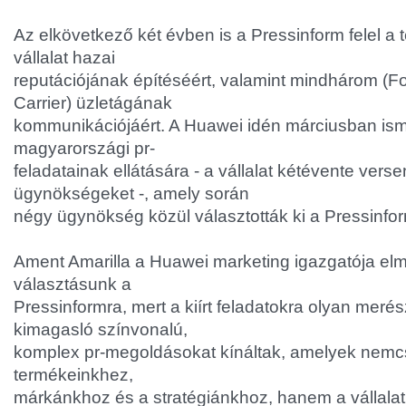
Az elkövetkező két évben is a Pressinform felel a
vállalat hazai
reputációjának építéséért, valamint mindhárom (Fog
Carrier) üzletágának
kommunikációjáért. A Huawei idén márciusban ismét
magyarországi pr-
feladatainak ellátására - a vállalat kétévente verse
ügynökségeket -, amely során
négy ügynökség közül választották ki a Pressinfor
Ament Amarilla a Huawei marketing igazgatója elmo
választásunk a
Pressinformra, mert a kiírt feladatokra olyan merés
kimagasló színvonalú,
komplex pr-megoldásokat kínáltak, amelyek nemcs
termékeinkhez,
márkánkhoz és a stratégiánkhoz, hanem a vállala