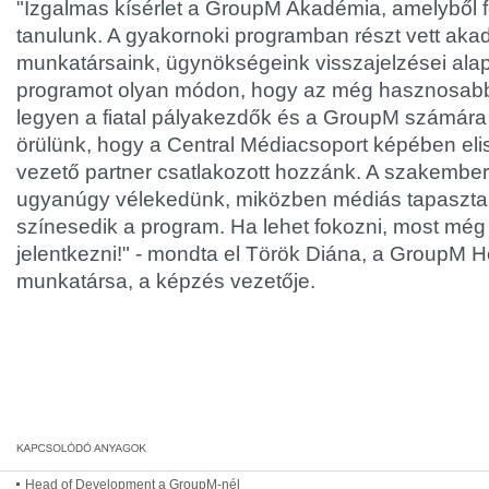
"Izgalmas kísérlet a GroupM Akadémia, amelyből 
tanulunk. A gyakornoki programban részt vett akad
munkatársaink, ügynökségeink visszajelzései alap
programot olyan módon, hogy az még hasznosab
legyen a fiatal pályakezdők és a GroupM számára 
örülünk, hogy a Central Médiacsoport képében eli
vezető partner csatlakozott hozzánk. A szakembe
ugyanúgy vélekedünk, miközben médiás tapasztala
színesedik a program. Ha lehet fokozni, most mé
jelentkezni!" - mondta el Török Diána, a GroupM He
munkatársa, a képzés vezetője.
Head of Development a GroupM-nél