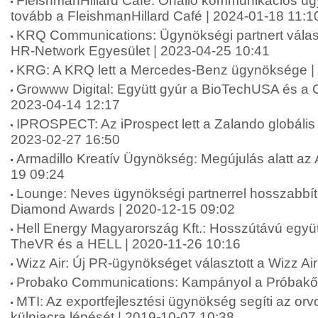
FleishmanHillard Café: Önálló kommunikációs ü
tovább a FleishmanHillard Café | 2024-01-18 11:1
KRQ Communications: Ügynökségi partnert válas
HR-Network Egyesület | 2023-04-25 10:41
KRG: A KRQ lett a Mercedes-Benz ügynöksége |
Growww Digital: Együtt gyúr a BioTechUSA és a G
2023-04-14 12:17
IPROSPECT: Az iProspect lett a Zalando globáli
2023-02-27 16:50
Armadillo Kreatív Ügynökség: Megújulás alatt az 
19 09:24
Lounge: Neves ügynökségi partnerrel hosszabbít
Diamond Awards | 2020-12-15 09:02
Hell Energy Magyarország Kft.: Hosszútávú együt
TheVR és a HELL | 2020-11-26 10:16
Wizz Air: Új PR-ügynökséget választott a Wizz Ai
Probako Communications: Kampányol a Próbakő 
MTI: Az exportfejlesztési ügynökség segíti az or
külpiacra lépését | 2019-10-07 10:38