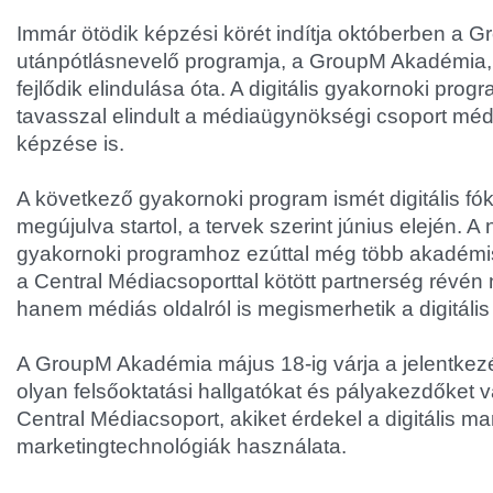
Immár ötödik képzési körét indítja októberben a
utánpótlásnevelő programja, a GroupM Akadémia,
fejlődik elindulása óta. A digitális gyakornoki progr
tavasszal elindult a médiaügynökségi csoport méd
képzése is.
A következő gyakornoki program ismét digitális fó
megújulva startol, a tervek szerint június elején. 
gyakornoki programhoz ezúttal még több akadémis
a Central Médiacsoporttal kötött partnerség révé
hanem médiás oldalról is megismerhetik a digitális
A GroupM Akadémia május 18-ig várja a jelentkez
olyan felsőoktatási hallgatókat és pályakezdőket 
Central Médiacsoport, akiket érdekel a digitális ma
marketingtechnológiák használata.