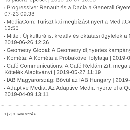
Progressive: Renault és a Dacia a Generali Gyer
07-23 09:38
MediaCom: Turisztikai megbízást nyert a MediaC
13:55
Mitte : Új kulturális, kreatív és oktatási ügyfelek a
2019-06-26 12:36
Geometry Global: A Geometry díjnyertes kampán
Kométa: A Kométa a Próbakővel folytatja | 2019-
Café Communications: A Café Reklám Zrt. megala
Kötelék Alapítványt | 2019-05-27 11:19
IAB Magyarország: Bővül az IAB Hungary | 2019
Adaptive Media: Az Adaptive Media nyerte el a Qub
2019-04-09 13:11
|
|
|
1
2
3
következő »