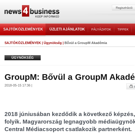
SAJTÓKÖZLEMÉNYEK
ÜZLETI AJÁNLATOK
PÁLYÁZATOK
TIPPEK
SAJTÓKÖZLEMÉNYEK
|
Ügynökség
|
Bővül a GroupM Akadémia
ÜGYNÖKSÉG
GroupM: Bővül a GroupM Akad
2018-05-15 17:36 |
2018 júniusában kezdődik a következő képzés,
folyik. Magyarország legnagyobb médiaügynök
Central Médiacsoport csatlakozik partnerként.