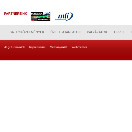
PARTNEREINK
SAJTÓKÖZLEMÉNYEK
ÜZLETI AJÁNLATOK
PÁLYÁZATOK
TIPPEK
Jogi tudnivalók
Impresszum
Médiaajánlat
Webmester