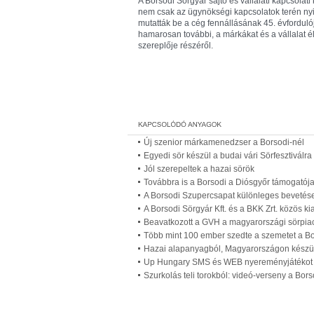
A Borsodi Sörgyár sajtó és vállalati kapcsolat
nem csak az ügynökségi kapcsolatok terén nyi
mutatták be a cég fennállásának 45. évfordulój
hamarosan további, a márkákat és a vállalat é
szereplője részéről.
Új szenior márkamenedzser a Borsodi-nél
Egyedi sör készül a budai vári Sörfesztiválra
Jól szerepeltek a hazai sörök
Továbbra is a Borsodi a Diósgyőr támogatój
A Borsodi Szupercsapat különleges bevetés
A Borsodi Sörgyár Kft. és a BKK Zrt. közös ki
Beavatkozott a GVH a magyarországi sörpia
Több mint 100 ember szedte a szemetet a B
Hazai alapanyagból, Magyarországon készül
Up Hungary SMS és WEB nyereményjátékot in
Szurkolás teli torokból: videó-verseny a Bors