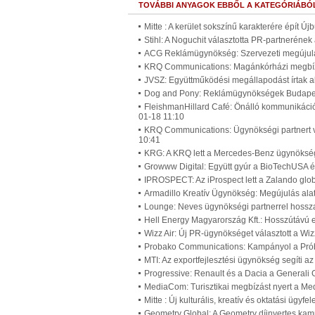
TOVÁBBI ANYAGOK EBBŐL A KATEGÓRIÁBÓ
Mitte : A kerület sokszínű karakterére épít Ú
Stihl: A Noguchit választotta PR-partneréne
ACG Reklámügynökség: Szervezeti megújulá
KRQ Communications: Magánkórházi megbíz
JVSZ: Együttműködési megállapodást írtak a
Dog and Pony: Reklámügynökségek Budapest
FleishmanHillard Café: Önálló kommunikáci
01-18 11:10
KRQ Communications: Ügynökségi partnert v
10:41
KRG: A KRQ lett a Mercedes-Benz ügynökség
Growww Digital: Együtt gyúr a BioTechUSA é
IPROSPECT: Az iProspect lett a Zalando gl
Armadillo Kreatív Ügynökség: Megújulás alat
Lounge: Neves ügynökségi partnerrel hossz
Hell Energy Magyarország Kft.: Hosszútávú 
Wizz Air: Új PR-ügynökséget választott a Wiz
Probako Communications: Kampányol a Prób
MTI: Az exportfejlesztési ügynökség segíti a
Progressive: Renault és a Dacia a Generali 
MediaCom: Turisztikai megbízást nyert a M
Mitte : Új kulturális, kreatív és oktatási ügy
Geometry Global: A Geometry díjnyertes ka