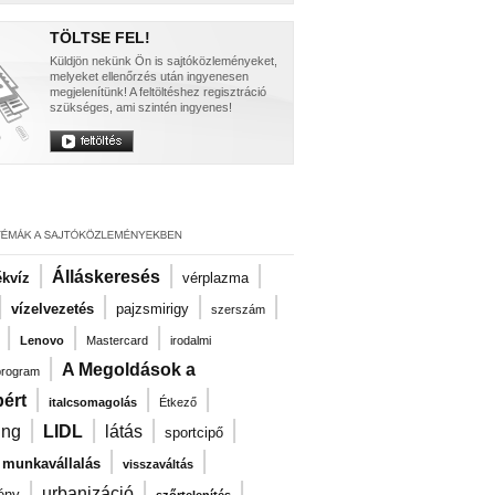
TÖLTSE FEL!
Küldjön nekünk Ön is sajtóközleményeket,
melyeket ellenőrzés után ingyenesen
megjelenítünk! A feltöltéshez regisztráció
szükséges, ami szintén ingyenes!
|
|
|
Álláskeresés
kvíz
vérplazma
|
|
|
|
vízelvezetés
pajzsmirigy
szerszám
|
|
|
Lenovo
Mastercard
irodalmi
|
A Megoldások a
program
|
|
|
ért
italcsomagolás
Étkező
|
|
|
|
ng
LIDL
látás
sportcipő
|
|
i munkavállalás
visszaváltás
|
|
|
urbanizáció
ény