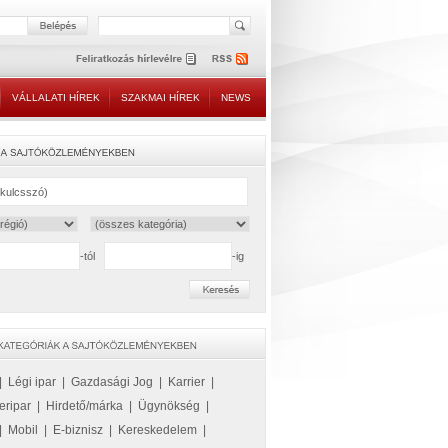
VÁLLALATI HÍREK
SZAKMAI HÍREK
NEWS
-tól
-ig
|
Légi ipar
|
Gazdasági Jog
|
Karrier
|
eripar
|
Hirdető/márka
|
Ügynökség
|
|
Mobil
|
E-biznisz
|
Kereskedelem
|