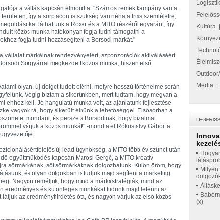
Logiszti
gazgatója a váltás kapcsán elmondta: "Számos remek kampány van a
Felelőss
rületen, így a sörpiacon is szükség van néha a friss szemléletre,
 megoldásokat láthattunk a Roxer és a MITO részéről egyaránt, így
Kultúra
indult közös munka hatékonyan fogja tudni támogatni a
Környez
rekhez fogja tudni hozzásegíteni a Borsodi márkát."
Technol
 a vállalat márkáinak rendezvényeiért, szponzorációk aktiválásáért
Élelmisz
Borsodi Sörgyárral megkezdett közös munka, hiszen első
Outdoor/
Média
ami olyan, új dolgot tudott elérni, melyre hosszú történelme során
ügyfelünk. Végig bíztam a sikerünkben, mert tudtam, hogy megvan a
i ehhez kell. Jó hangulatú munka volt, az ajánlatunk fejlesztése
szke vagyok rá, hogy sikerült élnünk a lehetőséggel. Elsősorban a
köszönetet mondani, és persze a Borsodinak, hogy bizalmat
örömmel várjuk a közös munkát!" -mondta el Rókusfalvy Gábor, a
ügyvezetője.
Innova
kezelés
 pozícionálásértfelelős új lead ügynökség, a MITO több év szünet után
Hogyan
dődő együttműködés kapcsán Marosi Gergő, a MITO kreatív
látáspro
újra sörmárkának, sőt sörmárkáknak dolgozhatunk. Külön öröm, hogy
Milyen 
látásunk, és olyan dolgokban is tudjuk majd segíteni a marketing
dolgozó
eg. Nagyon reméljük, hogy mind a márkastratégiák, mind az
Állásk
etén eredményes és különleges munkákat tudunk majd letenni az
Babérme
t látjuk az eredményhirdetés óta, és nagyon várjuk az első közös
(x)