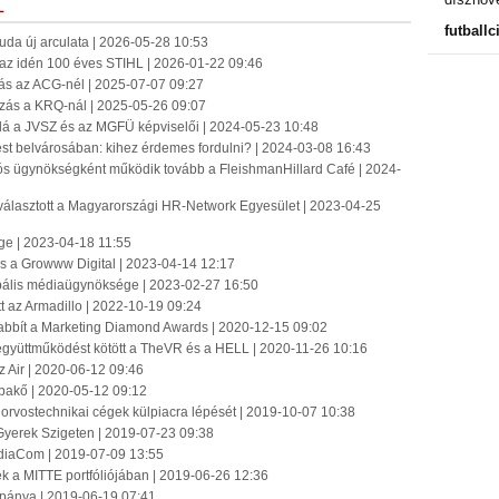
L
futballc
jbuda új arculata | 2026-05-28 10:53
k az idén 100 éves STIHL | 2026-01-22 09:46
s az ACG-nél | 2025-07-07 09:27
ás a KRQ-nál | 2025-05-26 09:07
lá a JVSZ és az MGFÜ képviselői | 2024-05-23 10:48
 belvárosában: kihez érdemes fordulni? | 2024-03-08 16:43
ós ügynökségként működik tovább a FleishmanHillard Café | 2024-
álasztott a Magyarországi HR-Network Egyesület | 2023-04-25
e | 2023-04-18 11:55
s a Growww Digital | 2023-04-14 12:17
obális médiaügynöksége | 2023-02-27 16:50
t az Armadillo | 2022-10-19 09:24
abbít a Marketing Diamond Awards | 2020-12-15 09:02
együttműködést kötött a TheVR és a HELL | 2020-11-26 10:16
z Air | 2020-06-12 09:46
akő | 2020-05-12 09:12
z orvostechnikai cégek külpiacra lépését | 2019-10-07 10:38
Gyerek Szigeten | 2019-07-23 09:38
ediaCom | 2019-07-09 13:55
felek a MITTE portfóliójában | 2019-06-26 12:36
mpánya | 2019-06-19 07:41