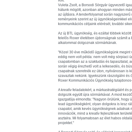
volt.
Vuleta Zsolt, a Borsodi Sörgyár ügyvezető i
hátunk mögött, azonban ahogyan minden más te
az újításra. A tenderfolyamat során nagyszerű
reményeink szerint az új ügynökségeinkkel el
kommunikációs céljaink elérését, további sike
Az új BTL ügynökség, és ezáltal többek között
felelős Roxer életében újdonságnak számít a 
alkalommal dolgoznak sörmárkának.
"Közel 30 éve működő ügynökségünk megint val
eddig nem volt példa: nem volt még sörpiaci 
csapatomban az a szaktudás és tapasztalat, am
során végig érezhető volt a lelkesedés, és bü
csapatnak szeretnék ez úton, nyilvánosan is 
szavaztak nekünk. Igyekszünk rászolgálni és 
Roxer Kommunikációs Ügynökség tulajdonos-
A kreatív feladatokért, a márkastratégiáért és
dolgozik együtt újra sörmárkával. A most kez
igazgatója elmondta: "Nagyon örülünk, hogy 
lead ügynökségként, olyan dolgokra is lesz rá
csapatot, amik kevés ügynökségnek adatnak m
innovációk, mind a kreatív fejlesztések terül
asztalra. Mi folyamatosan az élet habos oldalá
projektet."