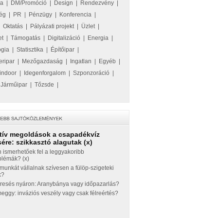
ka
|
DM/Promóció
|
Design
|
Rendezvény
|
ég
|
PR
|
Pénzügy
|
Konferencia
|
|
Oktatás
|
Pályázati projekt
|
Üzlet
|
et
|
Támogatás
|
Digitalizáció
|
Energia
|
ógia
|
Statisztika
|
Építőipar
|
eripar
|
Mezőgazdaság
|
Ingatlan
|
Egyéb
|
indoor
|
Idegenforgalom
|
Szponzoráció
|
|
Járműipar
|
Tőzsde
|
tív megoldások a csapadékvíz
ére: szikkasztó alagutak (x)
 ismerhetőek fel a leggyakoribb
blémák? (x)
munkát vállalnak szívesen a fülöp-szigeteki
k?
eresés nyáron: Aranybánya vagy időpazarlás?
ggy: inváziós veszély vagy csak félreértés?