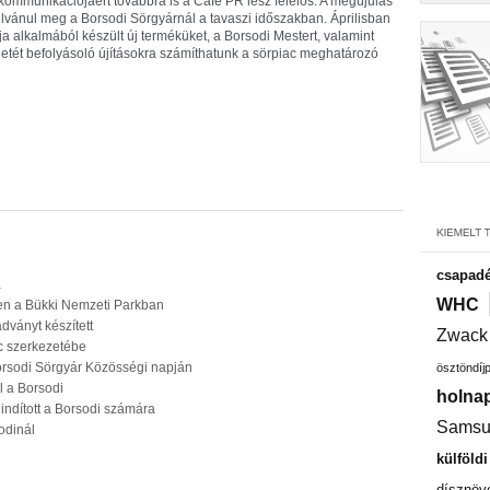
i kommunikációjáért továbbra is a Café PR lesz felelős. A megújulás
lvánul meg a Borsodi Sörgyárnál a tavaszi időszakban. Áprilisban
a alkalmából készült új terméküket, a Borsodi Mestert, valamint
letét befolyásoló újításokra számíthatunk a sörpiac meghatározó
csapadé
a
WHC
en a Bükki Nemzeti Parkban
adványt készített
Zwack
c szerkezetébe
orsodi Sörgyár Közösségi napján
ösztöndíj
 a Borsodi
holnap
dított a Borsodi számára
Samsu
odinál
külföld
dísznöv