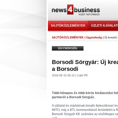
SAJTÓKÖZLEMÉNYEK
ÜZLETI AJÁNLA
SAJTÓKÖZLEMÉNYEK
|
Ügynökség
|
Új kreatí
ÜGYNÖKSÉG
Borsodi Sörgyár: Új kre
a Borsodi
2018-05-15 06:10 | Café PR
Több hónapos és több körös kiválasztási fol
partnerét a Borsodi Sörgyár.
A vállalat és márkáinak kreatív fejlesztéssel 
MITO, míg a BTL kommunikáció területéért a Rox
Borsodi Sörgyár Kft. számára az elsődleges