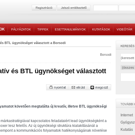
TOK
PÁLYÁZATOK
TIPPEK
ESETTANULMÁNYOK
KUTATÁSOK
VIDEÓTÁR
v és BTL ügynökséget választott a Borsodi
Borsodi
atív és BTL ügynökséget választott
yamatot követően megtalálta új kreatív, illetve BTL ügynökségi
Internet
és márkastratégiával kapcsolatos feladataiért lead ügynökségként a
Gyógysz
er lesz felelős. Az új ügynökségi struktúra kialakításánál a
Kutatás
 szempont a kommunikációs folyamatok hatékonyságának növelése