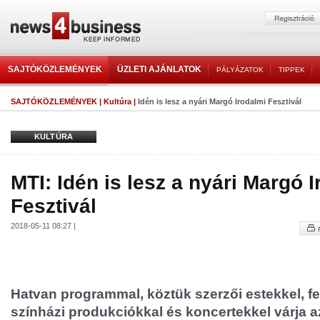
SAJTÓKÖZLEMÉNYEK
ÜZLETI AJÁNLATOK
PÁLYÁZATOK
TIPPEK
SAJTÓKÖZLEMÉNYEK
|
Kultúra
|
Idén is lesz a nyári Margó Irodalmi Fesztivál
KULTÚRA
MTI: Idén is lesz a nyári Margó 
Fesztivál
2018-05-11 08:27 |
Hatvan programmal, köztük szerzői estekkel, f
színházi produkciókkal és koncertekkel várja a