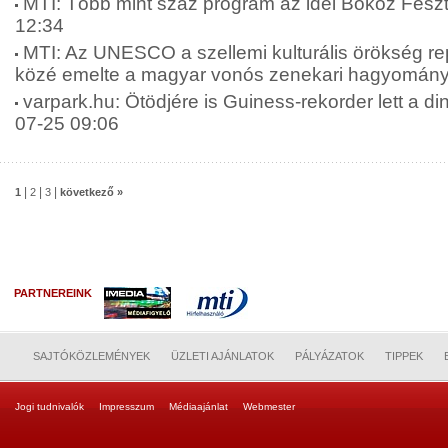
MTI: Több mint száz program az idei Bőköz Feszt
12:34
MTI: Az UNESCO a szellemi kulturális örökség re
közé emelte a magyar vonós zenekari hagyományt
varpark.hu: Ötödjére is Guiness-rekorder lett a di
07-25 09:06
|
|
|
1
2
3
következő »
PARTNEREINK
SAJTÓKÖZLEMÉNYEK
ÜZLETI AJÁNLATOK
PÁLYÁZATOK
TIPPEK
Jogi tudnivalók
Impresszum
Médiaajánlat
Webmester