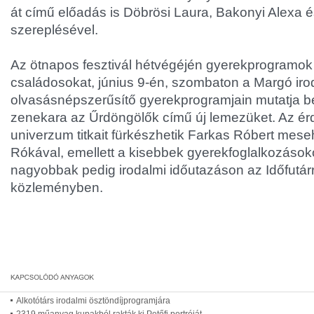
át című előadás is Döbrösi Laura, Bakonyi Alexa
szereplésével.
Az ötnapos fesztivál hétvégéjén gyerekprogramok 
családosokat, június 9-én, szombaton a Margó iro
olvasásnépszerűsítő gyerekprogramjain mutatja be
zenekara az Űrdöngölők című új lemezüket. Az ér
univerzum titkait fürkészhetik Farkas Róbert mes
Rókával, emellett a kisebbek gyerekfoglalkozások
nagyobbak pedig irodalmi időutazáson az Időfutárr
közleményben.
Alkotótárs irodalmi ösztöndíjprogramjára