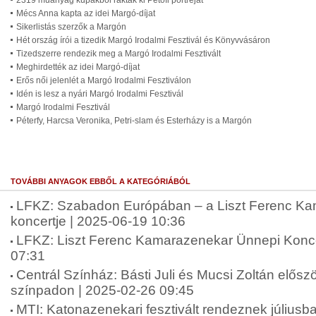
2319 műanyag kupakból rakták ki Petőfi portréját
Mécs Anna kapta az idei Margó-díjat
Sikerlistás szerzők a Margón
Hét ország írói a tizedik Margó Irodalmi Fesztivál és Könyvvásáron
Tizedszerre rendezik meg a Margó Irodalmi Fesztivált
Meghirdették az idei Margó-díjat
Erős női jelenlét a Margó Irodalmi Fesztiválon
Idén is lesz a nyári Margó Irodalmi Fesztivál
Margó Irodalmi Fesztivál
Péterfy, Harcsa Veronika, Petri-slam és Esterházy is a Margón
TOVÁBBI ANYAGOK EBBŐL A KATEGÓRIÁBÓL
LFKZ: Szabadon Európában – a Liszt Ferenc K
koncertje | 2025-06-19 10:36
LFKZ: Liszt Ferenc Kamarazenekar Ünnepi Konce
07:31
Centrál Színház: Básti Juli és Mucsi Zoltán elősz
színpadon | 2025-02-26 09:45
MTI: Katonazenekari fesztivált rendeznek július