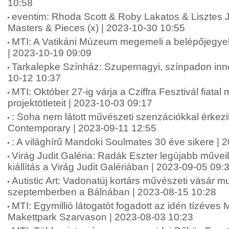
10:58
eventim: Rhoda Scott & Roby Lakatos & Lisztes
Masters & Pieces (x) | 2023-10-30 10:55
MTI: A Vatikáni Múzeum megemeli a belépőjegyek 
| 2023-10-19 09:09
Tarkalepke Színház: Szupernagyi, színpadon innen
10-12 10:37
MTI: Október 27-ig várja a Cziffra Fesztivál fiata
projektötleteit | 2023-10-03 09:17
: Soha nem látott művészeti szenzációkkal érkez
Contemporary | 2023-09-11 12:55
: A világhírű Mandoki Soulmates 30 éve sikere | 
Virág Judit Galéria: Radák Eszter legújabb műveib
kiállítás a Virág Judit Galériában | 2023-09-05 09:
Autistic Art: Vadonatúj kortárs művészeti vásár m
szeptemberben a Bálnában | 2023-08-15 10:28
MTI: Egymillió látogatót fogadott az idén tízéves
Makettpark Szarvason | 2023-08-03 10:23