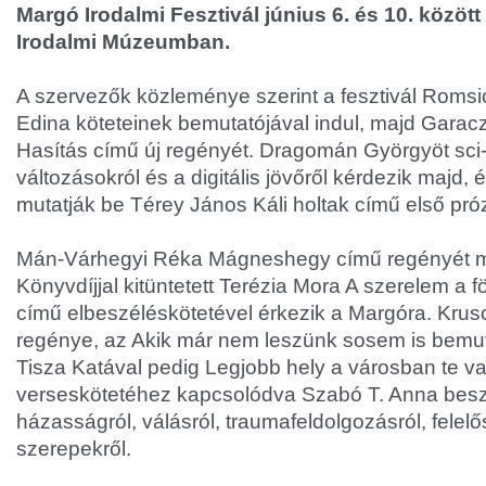
Margó Irodalmi Fesztivál június 6. és 10. között
Irodalmi Múzeumban.
A szervezők közleménye szerint a fesztivál Roms
Edina köteteinek bemutatójával indul, majd Garacz
Hasítás című új regényét. Dragomán Györgyöt sci-fi
változásokról és a digitális jövőről kérdezik majd, 
mutatják be Térey János Káli holtak című első pró
Mán-Várhegyi Réka Mágneshegy című regényét mu
Könyvdíjjal kitüntetett Terézia Mora A szerelem a f
című elbeszéléskötetével érkezik a Margóra. Kru
regénye, az Akik már nem leszünk sosem is bemuta
Tisza Katával pedig Legjobb hely a városban te v
verseskötetéhez kapcsolódva Szabó T. Anna besz
házasságról, válásról, traumafeldolgozásról, felelő
szerepekről.