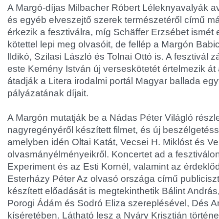
A Margó-díjas Milbacher Róbert Léleknyavalyák a
és egyéb elveszejtő szerek természetéről című má
érkezik a fesztiválra, míg Schäffer Erzsébet ismét
kötettel lepi meg olvasóit, de fellép a Margón Babi
Ildikó, Szilasi László és Tolnai Ottó is. A fesztivál
este Kemény István új verseskötetét értelmezik át 
átadják a Litera irodalmi portál Magyar ballada eg
pályázatának díjait.
A Margón mutatják be a Nádas Péter Világló részl
nagyregényéről készített filmet, és új beszélgetésso
amelyben idén Oltai Katát, Vecsei H. Miklóst és Ve
olvasmányélményeikről. Koncertet ad a fesztiválo
Experiment és az Esti Kornél, valamint az érdekl
Esterházy Péter Az olvasó országa című publiciszt
készített előadását is megtekinthetik Bálint Andrá
Porogi Ádám és Sodró Eliza szereplésével, Dés A
kíséretében. Látható lesz a Nyáry Krisztián történet