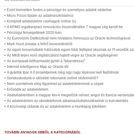
Ezért kiemelten fontos a pénzügyi és személyes adatok védelme
Micro Focus tippjei az adatmaszkoláshoz
Komplett adatvédelmi csomagok online (x)
A KPMG ingatlanpiaci innovációs összesítésébe 7 magyar cég került be
Pénzügyi fenyegetések 2020-ban
Az Eurovíziós Dalfesztivál nem hivatalos himnusza az Oracle technológiával
Mark Hurd jóslatai a felhő bevezetéséről
Az egyre bonyolultabb hálózatok egyre több fejfájást okoznak az IT-vezetők s
Az MKB teljes körű digitalizálást hajtott végre az Oracle segítségével
Az európaiak kétharmadát gyötri a "kiberstressz"
Internet Intelligence Map az Oracle-től
A gyártók Ipar 4.0 projektjeinek még egy nagy lépéssel kell fejlődniük
Gondoskodunk-e idősebb rokonaink online védelméről?
Nem szentelnek elég figyelmet az adatvédelemnek a cégek
Erősödik az adatvédelem
Adatvédelemben a magyar kkv-k megelőzik német, angol és francia versenytár
Az adatvédelem az okostelefonok alkalmazásfejlesztéseinél is kulcskérdés
A közösségi oldalak és az adatvédelem a munkajog tükrében
TOVÁBBI ANYAGOK EBBŐL A KATEGÓRIÁBÓL