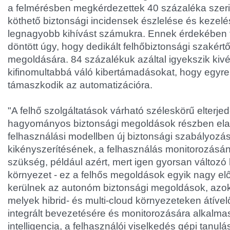
a felmérésben megkérdezettek 40 százaléka szerin
köthető biztonsági incidensek észlelése és kezelés
legnagyobb kihívást számukra. Ennek érdekében tí
döntött úgy, hogy dedikált felhőbiztonsági szakértő
megoldására. 84 százalékuk azáltal igyekszik kiv
kifinomultabbá váló kibertámadásokat, hogy egyre
támaszkodik az automatizációra.
"A felhő szolgáltatások várható széleskörű elterje
hagyományos biztonsági megoldások részben elavu
felhasználási modellben új biztonsági szabályozá
kikényszerítésének, a felhasználás monitorozásán
szükség, például azért, mert igen gyorsan változó 
környezet - ez a felhős megoldások egyik nagy el
kerülnek az autonóm biztonsági megoldások, azok 
melyek hibrid- és multi-cloud környezeteken átíve
integrált bevezetésére és monitorozására alkalm
intelligencia, a felhasználói viselkedés gépi tanul