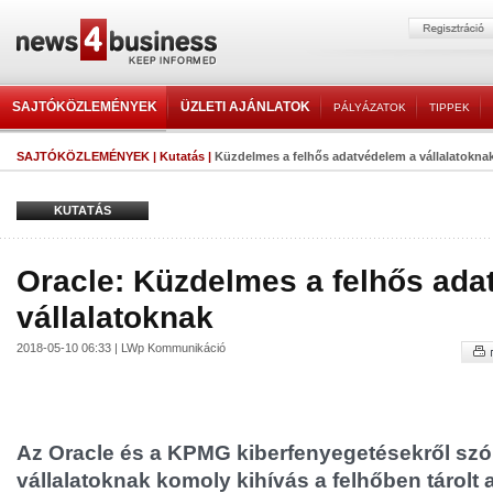
SAJTÓKÖZLEMÉNYEK
ÜZLETI AJÁNLATOK
PÁLYÁZATOK
TIPPEK
SAJTÓKÖZLEMÉNYEK
|
Kutatás
|
Küzdelmes a felhős adatvédelem a vállalatokna
KUTATÁS
Oracle: Küzdelmes a felhős ada
vállalatoknak
2018-05-10 06:33 | LWp Kommunikáció
Az Oracle és a KPMG kiberfenyegetésekről szóló
vállalatoknak komoly kihívás a felhőben tárolt