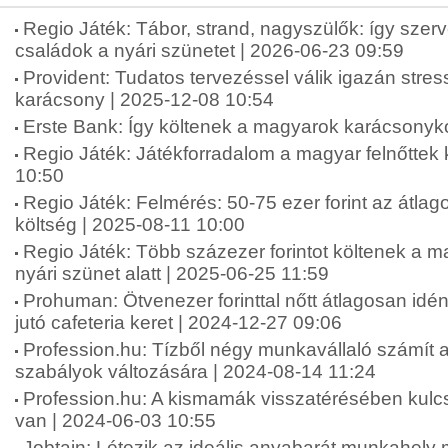
Regio Játék: Tábor, strand, nagyszülők: így szer
családok a nyári szünetet | 2026-06-23 09:59
Provident: Tudatos tervezéssel válik igazán str
karácsony | 2025-12-08 10:54
Erste Bank: Így költenek a magyarok karácsonyko
Regio Játék: Játékforradalom a magyar felnőttek
10:50
Regio Játék: Felmérés: 50-75 ezer forint az átlag
költség | 2025-08-11 10:00
Regio Játék: Több százezer forintot költenek a 
nyári szünet alatt | 2025-06-25 11:59
Prohuman: Ötvenezer forinttal nőtt átlagosan idé
jutó cafeteria keret | 2024-12-27 09:06
Profession.hu: Tízből négy munkavállaló számít 
szabályok változására | 2024-08-14 11:24
Profession.hu: A kismamák visszatérésében kul
van | 2024-06-03 10:55
Jobtain: Létezik az ideális anyabarát munkahel