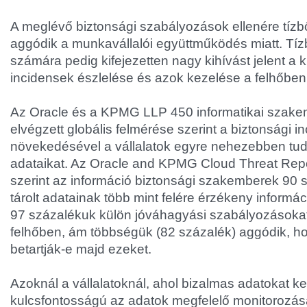
A meglévő biztonsági szabályozások ellenére tízb
aggódik a munkavállalói együttműködés miatt. Tízb
számára pedig kifejezetten nagy kihívást jelent a 
incidensek észlelése és azok kezelése a felhőben
Az Oracle és a KPMG LLP 450 informatikai szak
elvégzett globális felmérése szerint a biztonsági
növekedésével a vállalatok egyre nehezebben tu
adataikat. Az Oracle and KPMG Cloud Threat Rep
szerint az információ biztonsági szakemberek 90 
tárolt adatainak több mint felére érzékeny informáci
97 százalékuk külön jóváhagyási szabályozásokat
felhőben, ám többségük (82 százalék) aggódik, h
betartják-e majd ezeket.
Azoknál a vállalatoknál, ahol bizalmas adatokat k
kulcsfontosságú az adatok megfelelő monitorozá