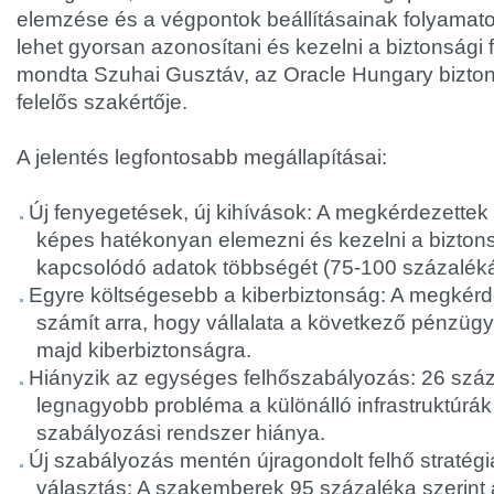
elemzése és a végpontok beállításainak folyamato
lehet gyorsan azonosítani és kezelni a biztonsági 
mondta Szuhai Gusztáv, az Oracle Hungary bizto
felelős szakértője.
A jelentés legfontosabb megállapításai:
Új fenyegetések, új kihívások: A megkérdezette
képes hatékonyan elemezni és kezelni a bizto
kapcsolódó adatok többségét (75-100 százaléká
Egyre költségesebb a kiberbiztonság: A megkérd
számít arra, hogy vállalata a következő pénzügyi
majd kiberbiztonságra.
Hiányzik az egységes felhőszabályozás: 26 száza
legnagyobb probléma a különálló infrastruktúrák
szabályozási rendszer hiánya.
Új szabályozás mentén újragondolt felhő stratégi
választás: A szakemberek 95 százaléka szerint 