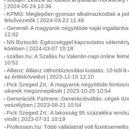
| 2024-05-24 10:36
KPMG: Meglepően gyorsan alkalmazkodtak a polik
felsővezetők | 2024-03-22 11:48
Generali: A magyarok négyötöde saját ingatlanba
12:32
NN Biztosító: Egészséggel kapcsolatos vélemén
körében | 2024-03-07 10:18
szallas.hu: A Szallas.hu Valentin-napi online fel
10:52
Allianz: Allianz otthonbiztosítási kutatás: 10-ből 8
az értékkövetést | 2023-12-15 12:10
Pick Szeged Zrt.: A magyarok négyötöde fontosna
sikerek megünneplését | 2023-10-25 10:54
Generációk Partnere: Generációváltás: cégek tíze
veszélyben | 2023-08-21 10:54
Pick Szeged Zrt.: A lakosság 95 százaléka rends
virslit | 2023-07-31 10:19
Profession.hu: Több vállalatnál volt fizetésemelé