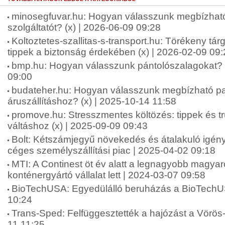
minosegfuvar.hu: Hogyan válasszunk megbízható
szolgáltatót? (x) | 2026-06-09 09:28
Koltoztetes-szallitas-s-transport.hu: Törékeny tár
tippek a biztonság érdekében (x) | 2026-02-09 09
bmp.hu: Hogyan válasszunk pántolószalagokat? (
09:00
budateher.hu: Hogyan válasszunk megbízható pa
áruszállításhoz? (x) | 2025-10-14 11:58
promove.hu: Stresszmentes költözés: tippek és 
váltáshoz (x) | 2025-09-09 09:43
Bolt: Kétszámjegyű növekedés és átalakuló igénye
céges személyszállítási piac | 2025-04-02 09:18
MTI: A Continest öt év alatt a legnagyobb magyar
konténergyártó vállalat lett | 2024-03-07 09:58
BioTechUSA: Egyedülálló beruházás a BioTechUS
10:24
Trans-Sped: Felfüggesztették a hajózást a Vörös
11 11:25