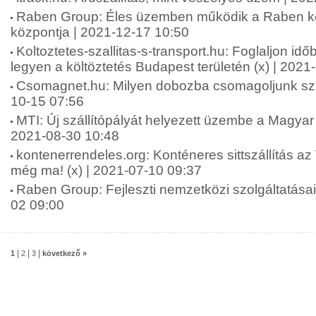
Raben Group: Éles üzemben működik a Raben két 
központja | 2021-12-17 10:50
Koltoztetes-szallitas-s-transport.hu: Foglaljon id
legyen a költöztetés Budapest területén (x) | 2021
Csomagnet.hu: Milyen dobozba csomagoljunk szál
10-15 07:56
MTI: Új szállítópályát helyezett üzembe a Magyar
2021-08-30 10:48
kontenerrendeles.org: Konténeres sittszállítás az
még ma! (x) | 2021-07-10 09:37
Raben Group: Fejleszti nemzetközi szolgáltatásai
02 09:00
|
|
|
1
2
3
következő »