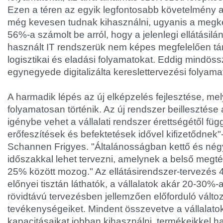
Ezen a téren az egyik legfontosabb követelmény a 
még kevesen tudnak kihasználni, ugyanis a megkér
56%-a számolt be arról, hogy a jelenlegi ellátásil
használt IT rendszerük nem képes megfelelően tám
logisztikai és eladási folyamatokat. Eddig mindöss
egynegyede digitalizálta kereslettervezési folyamat
A harmadik lépés az új elképzelés fejlesztése, m
folyamatosan történik. Az új rendszer beillesztése 
igénybe vehet a vállalati rendszer érettségétől fü
erőfeszítések és befektetések idővel kifizetődnek
Schannen Frigyes. "Általánosságban kettő és nég
időszakkal lehet tervezni, amelynek a belső megtér
25% között mozog." Az ellátásirendszer-tervezés
előnyei tisztán láthatók, a vállalatok akár 20-30%-
rövidtávú tervezésben jellemzően előforduló változ
tevékenységeiket. Mindent összevetve a vállalato
kapacitásaikat jobban kihasználni, termékeikkel 