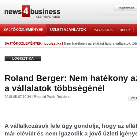
SAJTÓKÖZLEMÉNYEK
ÜZLETI AJÁNLATOK
PÁLYÁZATOK
TIPPEK
SAJTÓKÖZLEMÉNYEK
|
Logisztika
|
Nem hatékony az ellátási lánc a vállalatok t
LOGISZTIKA
Roland Berger: Nem hatékony az 
a vállalatok többségénél
2018-05-07 10:34 | Emerald Public Relations
A vállalkozások fele úgy gondolja, hogy az ellá
már elévült és nem igazodik a jövő üzleti igény