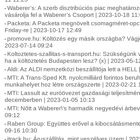
Waberer’s: A szerb disztribúciós piac meghatároz
vásárolja fel a Waberer’s Csoport | 2023-10-18 11
Packeta: A Packeta megnövelt csomagméret-opci
Friday-re | 2023-10-17 12:49
promove.hu: Költözés egy másik országba? Vágjon
2023-07-14 09:24
Koltoztetes-szallitas-s-transport.hu: Szükségün
ha a költöztetés Budapesten lesz? (x) | 2023-05-1
Aldi: Az ALDI nemzetközi beszállítója lett a HELL
MTI: A Trans-Sped Kft. nyolcmilliárd forintos beru
munkahelyet hoz létre országszerte | 2023-02-21 
MTI: Lassult az euróövezet gazdasági teljesítm
decemberben | 2023-01-05 10:13
MTI: Nőtt a Waberer\'s harmadik negyedévi árbev
09:12
Raben Group: Együttes erővel a kibocsátásmentes 
09-16 10:30
itrack.hu: Áruszállítás, mint veszélyes üzem | 20