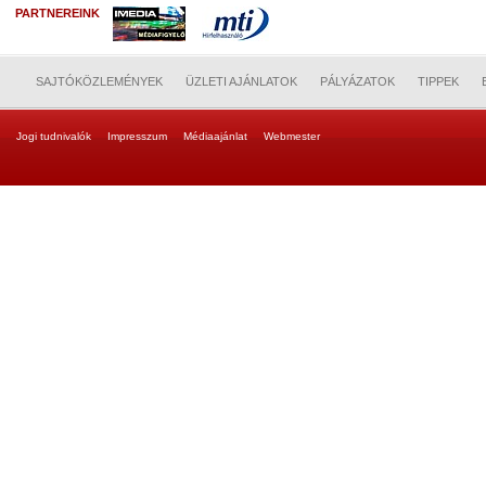
PARTNEREINK
SAJTÓKÖZLEMÉNYEK
ÜZLETI AJÁNLATOK
PÁLYÁZATOK
TIPPEK
Jogi tudnivalók
Impresszum
Médiaajánlat
Webmester