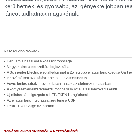
kerülhetnek, és gyorsabb, az igényekre jobban rea
láncot tudhatnak magukénak.
Derűlátó a hazai vállalkozások többsége
Magyar siker a nemzetközi logisztikában
A Schneider Electric első alkalommal a 25 legjobb ellátási lánc között a Gartner
Innováció kell az ellátási lánc menedzsmentben is
Egyre fontosabbak a rövid ellátási láncok az élelmiszerellátásban
A környezetvédelmi termékdíj módosítása az ellátási láncokat is érinti
Új ellátási lánc igazgató a HEINEKEN Hungáriánál
Az ellátási lánc integritását segítené a USP
Lean: új varázsige az iparban
TOVÁBBI ANYAGOK EBBŐL A KATEGÓRIÁBÓL