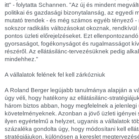
itt" - folytatta Schannen. "Az új és mindent megvál
politikai és gazdasági bizonytalanság, az egyedi
mutató trendek - és még számos egyéb tényező - 
sokszor radikális változásokat okoznak, rendkívü
pontos üzleti előrejelzéseket. Ezt ellenpontozand
gyorsaságot, fogékonyságot és rugalmasságot kív
részéről. Az ellátásilánc-tervezésüknek pedig alka
mindehhez."
A vállalatok felének fel kell zárkózniuk
A Roland Berger legújabb tanulmánya alapján a v
úgy véli, hogy hatékony az ellátásilánc-stratégiájuk
három biztos abban, hogy megfelelnek a jelenlegi ü
követelményeknek. Azonban a jövő üzleti igényei
ilyen egyértelmű a helyzet, ugyanis a vállalatok tö
százaléka gondolta úgy, hogy módosítani kell ellát
stratégiájukon, különösen a kereslet megtervezés