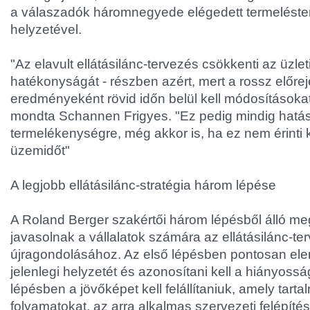
a válaszadók háromnegyede elégedett termeléster
helyzetével.
"Az elavult ellátásilánc-tervezés csökkenti az üzl
hatékonyságát - részben azért, mert a rossz előre
eredményeként rövid időn belül kell módosításokat
mondta Schannen Frigyes. "Ez pedig mindig hatás
termelékenységre, még akkor is, ha ez nem érinti k
üzemidőt"
A legjobb ellátásilánc-stratégia három lépése
A Roland Berger szakértői három lépésből álló me
javasolnak a vállalatok számára az ellátásilánc-te
újragondolásához. Az első lépésben pontosan eleme
jelenlegi helyzetét és azonosítani kell a hiányoss
lépésben a jövőképet kell felállítaniuk, amely tart
folyamatokat, az arra alkalmas szervezeti felépíté