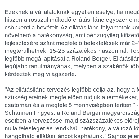
Ezeknek a vállalatoknak egyetlen esélye, ha megúj
hiszen a rosszul működő ellátási lánc egyszerre nö
csökkenti a bevételt. Az ellátásilánc-folyamatok k
növelhető a hatékonyság, ami pénzügyileg kifizetőd
fejlesztésére szánt megfelelő befektetések már 2-4 
megtérülhetnek, 15-25 százalékos haszonnal. Töb
legfőbb megállapításai a Roland Berger, Ellátásilá
legújabb tanulmányának, melyben a szakértők több
kérdeztek meg világszerte.
"Az ellátásilánc-tervezés legfőbb célja az, hogy a
szükségleteinek megfelelően tudjuk a termékeket,
csatornán és a megfelelő mennyiségben teríteni" 
Schannen Frigyes, a Roland Berger magyarországi
esetben a tervezéssel majd százszázalékos előrej
nulla felesleget és rendkívül hatékony, a változó
hangolható ellátási láncot kaphatunk. "Sajnos jel