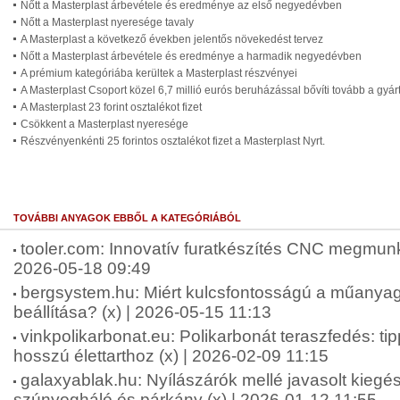
Nőtt a Masterplast árbevétele és eredménye az első negyedévben
Nőtt a Masterplast nyeresége tavaly
A Masterplast a következő években jelentős növekedést tervez
Nőtt a Masterplast árbevétele és eredménye a harmadik negyedévben
A prémium kategóriába kerültek a Masterplast részvényei
A Masterplast Csoport közel 6,7 millió eurós beruházással bővíti tovább a gyár
A Masterplast 23 forint osztalékot fizet
Csökkent a Masterplast nyeresége
Részvényenkénti 25 forintos osztalékot fizet a Masterplast Nyrt.
TOVÁBBI ANYAGOK EBBŐL A KATEGÓRIÁBÓL
tooler.com: Innovatív furatkészítés CNC megmunk
2026-05-18 09:49
bergsystem.hu: Miért kulcsfontosságú a műanya
beállítása? (x) | 2026-05-15 11:13
vinkpolikarbonat.eu: Polikarbonát teraszfedés: ti
hosszú élettarthoz (x) | 2026-02-09 11:15
galaxyablak.hu: Nyílászárók mellé javasolt kiegés
szúnyogháló és párkány (x) | 2026-01-12 11:55