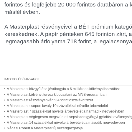
forintos és legfeljebb 20 000 forintos darabáron a
másfél évben.
A Masterplast résvényeivel a BÉT prémium kategó
kereskednek. A papír pénteken 645 forinton zárt, 
legmagasabb árfolyama 718 forint, a legalacsonyab
A Masterplast közgyűlése jóváhagyta a 6 milliárdos kötvénykibocsátást
A Masterplast kötvényt tervez kibocsátani az MNB-programban
A Masterplast részvényenként 34 forint osztalékot fizet
A Masterplast-csoport tavaly 10 százalékkal növelte árbevételét
A Masterplast 7 százalékkal növelte árbevételét a harmadik negyedévben
A Masterplast véglegesen megszünteti sepsiszentgyörgyi gyártási tevékenysé
A Masterplast 14 százalékkal növelte árbevételét a második negyedévben
Nádasi Róbert a Masterplast új vezérigazgatója