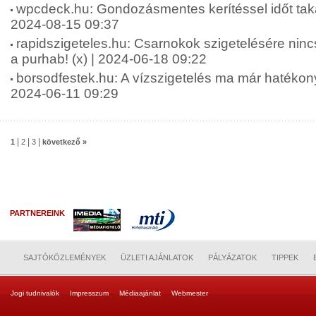
wpcdeck.hu: Gondozásmentes kerítéssel időt taka
2024-08-15 09:37
rapidszigeteles.hu: Csarnokok szigetelésére ninc
a purhab! (x) | 2024-06-18 09:22
borsodfestek.hu: A vízszigetelés ma már hatékon
2024-06-11 09:29
|
|
|
1
2
3
következő »
PARTNEREINK
SAJTÓKÖZLEMÉNYEK
ÜZLETI AJÁNLATOK
PÁLYÁZATOK
TIPPEK
Jogi tudnivalók
Impresszum
Médiaajánlat
Webmester