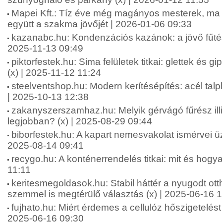
Mapei Kft.: Tíz éve még magányos mesterek, ma m
együtt a szakma jövőjét | 2026-01-06 09:33
kazanabc.hu: Kondenzációs kazánok: a jövő fűtés
2025-11-13 09:49
piktorfestek.hu: Sima felületek titkai: glettek és 
(x) | 2025-11-12 11:24
steelventshop.hu: Modern kerítésépítés: acél ta
| 2025-10-13 12:38
zakanyszerszamhaz.hu: Melyik gérvágó fűrész ill
legjobban? (x) | 2025-08-29 09:44
biborfestek.hu: A kapart nemesvakolat ismérvei üz
2025-08-14 09:41
recygo.hu: A konténerrendelés titkai: mit és hogy
11:11
keritesmegoldasok.hu: Stabil háttér a nyugodt ott
szemmel is megtérülő választás (x) | 2025-06-16 
fujhato.hu: Miért érdemes a cellulóz hőszigetelést 
2025-06-16 09:30