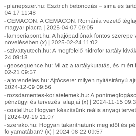
planepszer.hu: Esztrich betonozás – sima és tartós
04-17 11:48
CEMACON: A CEMACON, Románia vezető téglagy
magyar piacra | 2025-04-07 09:05
lamberiapont.hu: A hajópadlónak fontos szerepe 
növelésében (x) | 2025-02-24 11:02
szivattyutech.hu: A megfelelő hidrofor tartály kivá
24 09:18
geosequence.hu: Mi az a tartálykutatás, és miért f
02-21 09:57
ajtorendeles.hu: Ajtócsere: milyen nyitásirányú aj
2024-12-09 09:56
rozsdamentes-korlatelemek.hu: A pontmegfogáso
pénzügyi és tervezési alapjai (x) | 2024-11-15 09:
costell.hu: Hogyan készítsünk reális anyagi terve
| 2024-09-19 11:07
szerako.hu: Hogyan takaríthatunk meg időt és pé
folyamatában? (x) | 2024-08-22 09:57