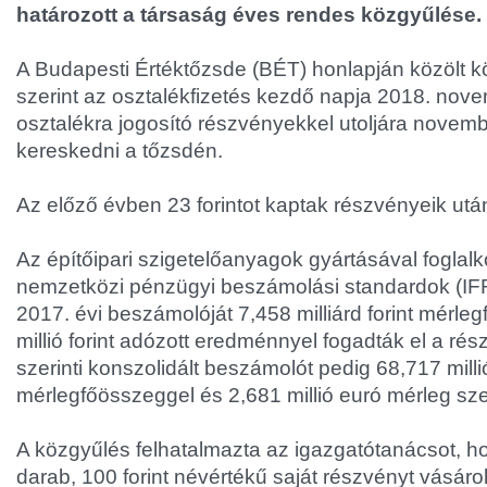
határozott a társaság éves rendes közgyűlése.
A Budapesti Értéktőzsde (BÉT) honlapján közölt k
szerint az osztalékfizetés kezdő napja 2018. nov
osztalékra jogosító részvényekkel utoljára novemb
kereskedni a tőzsdén.
Az előző évben 23 forintot kaptak részvényeik utá
Az építőipari szigetelőanyagok gyártásával foglal
nemzetközi pénzügyi beszámolási standardok (IFR
2017. évi beszámolóját 7,458 milliárd forint mérle
millió forint adózott eredménnyel fogadták el a r
szerinti konszolidált beszámolót pedig 68,717 milli
mérlegfőösszeggel és 2,681 millió euró mérleg sze
A közgyűlés felhatalmazta az igazgatótanácsot, hog
darab, 100 forint névértékű saját részvényt vásár