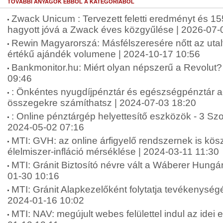
TOVÁBBI ANYAGOK EBBŐL A KATEGÓRIÁBÓL
Zwack Unicum : Tervezett feletti eredményt és 155
hagyott jóvá a Zwack éves közgyűlése | 2026-07-
Rewin Magyarorszá: Másfélszeresére nőtt az uta
értékű ajándék volumene | 2024-10-17 10:56
Bankmonitor.hu: Miért olyan népszerű a Revolut? 
09:46
: Önkéntes nyugdíjpénztár és egészségpénztár 
összegekre számíthatsz | 2024-07-03 18:20
: Online pénztárgép helyettesítő eszközök - 3 Sz
2024-05-02 07:16
MTI: GVH: az online árfigyelő rendszernek is kö
élelmiszer-infláció mérséklése | 2024-03-11 11:30
MTI: Gránit Biztosító névre vált a Wáberer Hungári
01-30 10:16
MTI: Gránit Alapkezelőként folytatja tevékenységé
2024-01-16 10:02
MTI: NAV: megújult webes felülettel indul az idei