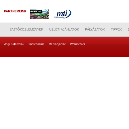
PARTNEREINK
SAJTÓKÖZLEMÉNYEK
ÜZLETI AJÁNLATOK
PÁLYÁZATOK
TIPPEK
Jogi tudnivalók
Impresszum
Médiaajánlat
Webmester