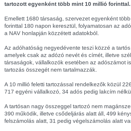
tartozott egyenként több mint 10 millió forinttal.
Emellett 1680 társaság, szervezet egyenként több 
forinttal 180 napon keresztül, folyamatosan az adó
a NAV honlapján közzétett adatokból.
Az adóhatóság negyedévente teszi közzé a tartós a
amelyek csak az adózó nevét és címét, illetve szé
társaságok, vállalkozók esetében az adószámot ism
tartozás összegét nem tartalmazzák.
A 10 millió feletti tartozással rendelkezők közül 
717 egyéni vállalkozó, 34 adós pedig lakcím nélkül
A tartósan nagy összeggel tartozó nem magánsze
390 működik, illetve csődeljárás alatt áll, 499 kény
felszámolás alatt, 31 pedig végelszámolás alatt va