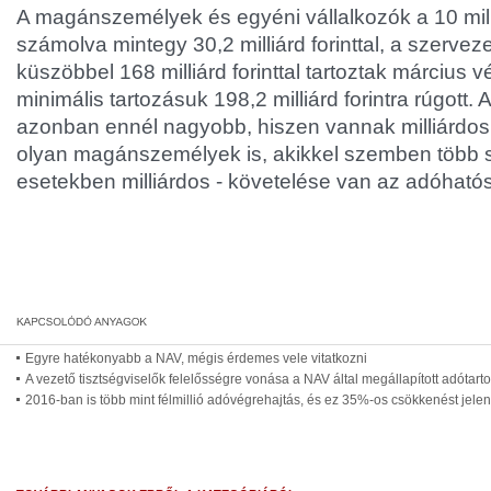
A magánszemélyek és egyéni vállalkozók a 10 mil
számolva mintegy 30,2 milliárd forinttal, a szerveze
küszöbbel 168 milliárd forinttal tartoztak március 
minimális tartozásuk 198,2 milliárd forintra rúgott.
azonban ennél nagyobb, hiszen vannak milliárdos
olyan magánszemélyek is, akikkel szemben több sz
esetekben milliárdos - követelése van az adóható
Egyre hatékonyabb a NAV, mégis érdemes vele vitatkozni
A vezető tisztségviselők felelősségre vonása a NAV által megállapított adótart
2016-ban is több mint félmillió adóvégrehajtás, és ez 35%-os csökkenést jelen