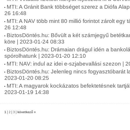
MTI: A Gránit Bank többséget szerez a Diófa Ala
26 16:48
MTI: A NAV több mint 80 millió forintot zárolt egy 
26 12:48
BiztosDöntés.hu: Bővült a két számjegyű betétka
köre | 2023-01-24 08:33
BiztosDöntés.hu: Drámaian drágul idén a bankolá
spórolhatunk | 2023-01-20 12:10
MTI: NAV: indul az idei e-szjabevallási szezon | 
BiztosDöntés.hu: Jelenleg nincs fogyasztóbarát l
2023-01-20 08:25
MTI: A magyarok kockázatos befektetésnek tartják 
2023-01-19 14:38
|
|
|
1
2
3
következő »