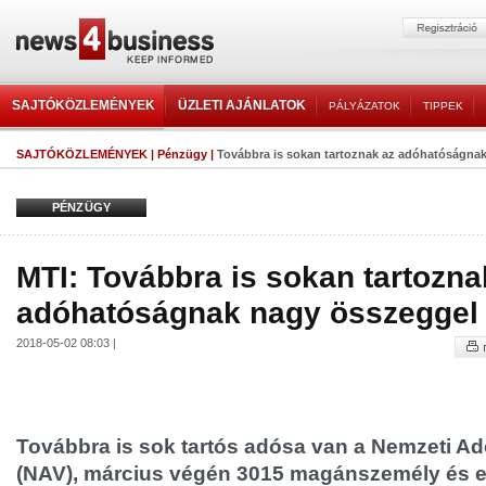
SAJTÓKÖZLEMÉNYEK
ÜZLETI AJÁNLATOK
PÁLYÁZATOK
TIPPEK
SAJTÓKÖZLEMÉNYEK
|
Pénzügy
|
Továbbra is sokan tartoznak az adóhatóságna
PÉNZÜGY
MTI: Továbbra is sokan tartozna
adóhatóságnak nagy összeggel
2018-05-02 08:03 |
Továbbra is sok tartós adósa van a Nemzeti A
(NAV), március végén 3015 magánszemély és e