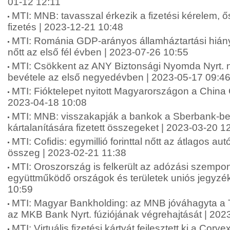
01-12 12:11
MTI: MNB: tavasszal érkezik a fizetési kérelem, 
fizetés | 2023-12-21 10:48
MTI: Románia GDP-arányos államháztartási hián
nőtt az első fél évben | 2023-07-26 10:55
MTI: Csökkent az ANY Biztonsági Nyomda Nyrt. 
bevétele az első negyedévben | 2023-05-17 09:4
MTI: Fióktelepet nyitott Magyarországon a China 
2023-04-18 10:08
MTI: MNB: visszakapják a bankok a Sberbank-be
kártalanítására fizetett összegeket | 2023-03-20 1
MTI: Cofidis: egymillió forinttal nőtt az átlagos au
összeg | 2023-02-21 11:38
MTI: Oroszország is felkerült az adózási szempo
együttműködő országok és területek uniós jegyzé
10:59
MTI: Magyar Bankholding: az MNB jóváhagyta a 
az MKB Bank Nyrt. fúziójának végrehajtását | 202
MTI: Virtuális fizetési kártyát fejlesztett ki a Cor