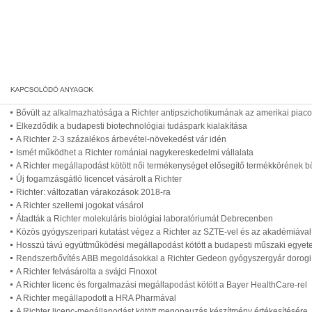
Bővült az alkalmazhatósága a Richter antipszichotikumának az amerikai piac
Elkezdődik a budapesti biotechnológiai tudáspark kialakítása
A Richter 2-3 százalékos árbevétel-növekedést vár idén
Ismét működhet a Richter romániai nagykereskedelmi vállalata
A Richter megállapodást kötött női termékenységet elősegítő termékkörének b
Új fogamzásgátló licencet vásárolt a Richter
Richter: változatlan várakozások 2018-ra
A Richter szellemi jogokat vásárol
Átadták a Richter molekuláris biológiai laboratóriumát Debrecenben
Közös gyógyszeripari kutatást végez a Richter az SZTE-vel és az akadémiával
Hosszú távú együttműködési megállapodást kötött a budapesti műszaki egyete
Rendszerbővítés ABB megoldásokkal a Richter Gedeon gyógyszergyár dorog
A Richter felvásárolta a svájci Finoxot
A Richter licenc és forgalmazási megállapodást kötött a Bayer HealthCare-rel
A Richter megállapodott a HRA Pharmával
A Richter licenc-megállapodást kötött menopauzás készítmény értékesítésére