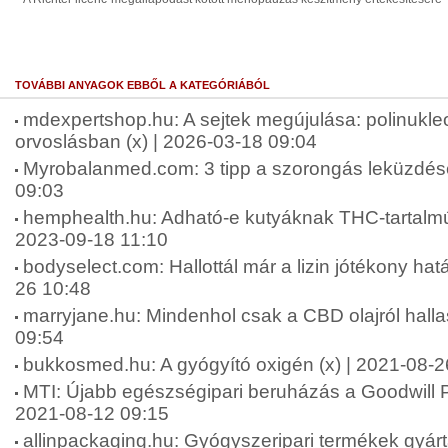
TOVÁBBI ANYAGOK EBBŐL A KATEGÓRIÁBÓL
mdexpertshop.hu: A sejtek megújulása: polinukleo
orvoslásban (x) | 2026-03-18 09:04
Myrobalanmed.com: 3 tipp a szorongás leküzdésé
09:03
hemphealth.hu: Adható-e kutyáknak THC-tartalmú 
2023-09-18 11:10
bodyselect.com: Hallottál már a lizin jótékony hatá
26 10:48
marryjane.hu: Mindenhol csak a CBD olajról halla
09:54
bukkosmed.hu: A gyógyító oxigén (x) | 2021-08-2
MTI: Újabb egészségipari beruházás a Goodwill P
2021-08-12 09:15
allinpackaging.hu: Gyógyszeripari termékek gyárt