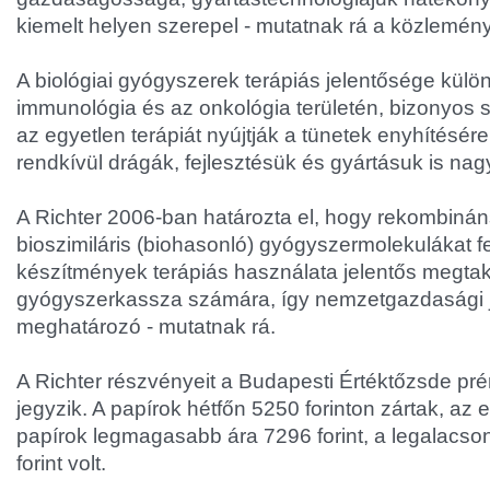
kiemelt helyen szerepel - mutatnak rá a közlemén
A biológiai gyógyszerek terápiás jelentősége kül
immunológia és az onkológia területén, bizonyos 
az egyetlen terápiát nyújtják a tünetek enyhítésér
rendkívül drágák, fejlesztésük és gyártásuk is na
A Richter 2006-ban határozta el, hogy rekombinán
bioszimiláris (biohasonló) gyógyszermolekulákat fe
készítmények terápiás használata jelentős megtak
gyógyszerkassza számára, így nemzetgazdasági j
meghatározó - mutatnak rá.
A Richter részvényeit a Budapesti Értéktőzsde pr
jegyzik. A papírok hétfőn 5250 forinton zártak, az 
papírok legmagasabb ára 7296 forint, a legalacs
forint volt.