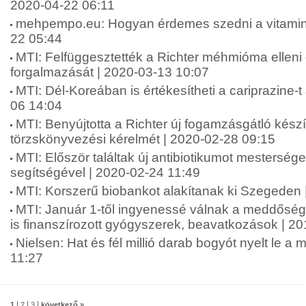
2020-04-22 06:11
mehpempo.eu: Hogyan érdemes szedni a vitamino
22 05:44
MTI: Felfüggesztették a Richter méhmióma ellen
forgalmazását | 2020-03-13 10:07
MTI: Dél-Koreában is értékesítheti a cariprazine-t
06 14:04
MTI: Benyújtotta a Richter új fogamzásgátló kés
törzskönyvezési kérelmét | 2020-02-28 09:15
MTI: Először találtak új antibiotikumot mesterséges
segítségével | 2020-02-24 11:49
MTI: Korszerű biobankot alakítanak ki Szegeden 
MTI: Január 1-től ingyenessé válnak a meddőség
is finanszírozott gyógyszerek, beavatkozások | 2
Nielsen: Hat és fél millió darab bogyót nyelt le a
11:27
|
|
|
1
2
3
következő »