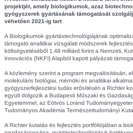
projektjét, amely biologikumok, azaz biotechnoló
gyógyszerek gyártásának támogatását szolgálja
véhetően 2021-ig tart
A Biologikumok gyártástechnológiájának optimaliz
támogató analitikai vizsgálati módszerek fejleszté
költségvetéséből 1,48 milliárd forint a Nemzeti, Kut
Innovációs (NKFI) Alapból kapott pályázati támoga
A közlemény szerint a program megvalósításán, 
molekuláris biológiai, mérnöki és analitikai alkalma
gyógyszerfejlesztési tudás erősítésén a Richter 
együtt dolgozik a Budapesti Műszaki és Gazdasá
Egyetemmel, az Eötvös Loránd Tudományegyetem
Tudományos Akadémia Természettudományi Kutat
A Richter kutatás és fejlesztés portfóliójában a bi
gazdaságossága, gyártástechnológiájuk hatékon