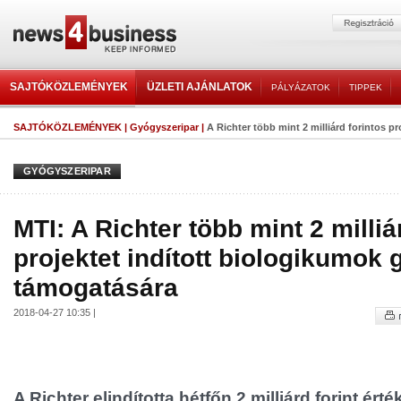
SAJTÓKÖZLEMÉNYEK
ÜZLETI AJÁNLATOK
PÁLYÁZATOK
TIPPEK
SAJTÓKÖZLEMÉNYEK
|
Gyógyszeripar
|
A Richter több mint 2 milliárd forintos pro
GYÓGYSZERIPAR
MTI: A Richter több mint 2 milliá
projektet indított biologikumok
támogatására
2018-04-27 10:35 |
A Richter elindította hétfőn 2 milliárd forint ért