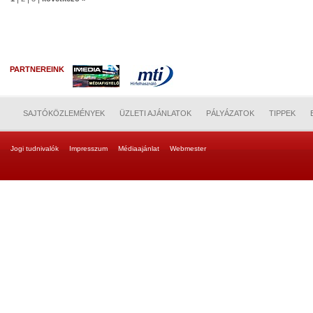
PARTNEREINK
SAJTÓKÖZLEMÉNYEK
ÜZLETI AJÁNLATOK
PÁLYÁZATOK
TIPPEK
Jogi tudnivalók
Impresszum
Médiaajánlat
Webmester