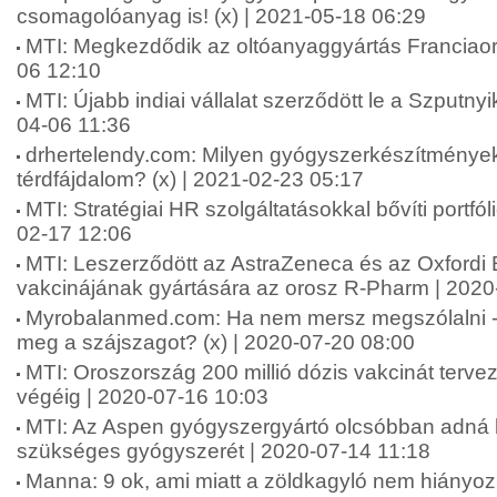
csomagolóanyag is! (x) | 2021-05-18 06:29
MTI: Megkezdődik az oltóanyaggyártás Franciao
06 12:10
MTI: Újabb indiai vállalat szerződött le a Szputny
04-06 11:36
drhertelendy.com: Milyen gyógyszerkészítmények
térdfájdalom? (x) | 2021-02-23 05:17
MTI: Stratégiai HR szolgáltatásokkal bővíti portfól
02-17 12:06
MTI: Leszerződött az AstraZeneca és az Oxfordi
vakcinájának gyártására az orosz R-Pharm | 2020
Myrobalanmed.com: Ha nem mersz megszólalni 
meg a szájszagot? (x) | 2020-07-20 08:00
MTI: Oroszország 200 millió dózis vakcinát tervez
végéig | 2020-07-16 10:03
MTI: Az Aspen gyógyszergyártó olcsóbban adná 
szükséges gyógyszerét | 2020-07-14 11:18
Manna: 9 ok, ami miatt a zöldkagyló nem hiányozha