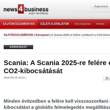
SAJTÓKÖZLEMÉNYEK
ÜZLETI AJÁNLATOK
PÁLYÁZATOK
TIPPEK
SAJTÓKÖZLEMÉNYEK
|
Környezet
|
A Scania 2025-re felére csökkenti a CO2-kibo
KÖRNYEZET
Scania: A Scania 2025-re felére
CO2-kibocsátását
2018-04-19 16:21 |
Minden évtizedben a felére kell visszaszorítani
kibocsátást a globális felmelegedés megállítás