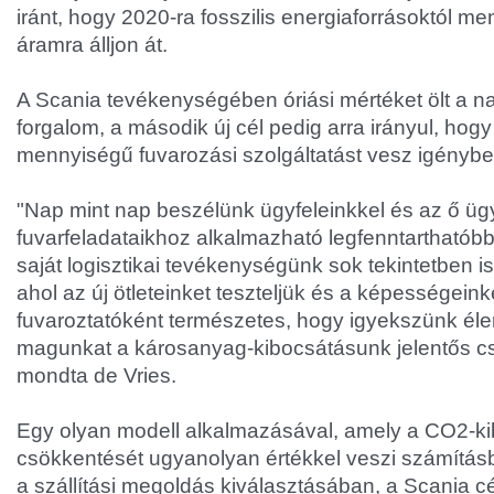
iránt, hogy 2020-ra fosszilis energiaforrásoktól m
áramra álljon át.
A Scania tevékenységében óriási mértéket ölt a nap
forgalom, a második új cél pedig arra irányul, hogy 
mennyiségű fuvarozási szolgáltatást vesz igénybe
"Nap mint nap beszélünk ügyfeleinkkel és az ő ügy
fuvarfeladataikhoz alkalmazható legfenntarthatóbb 
saját logisztikai tevékenységünk sok tekintetben i
ahol az új ötleteinket teszteljük és a képességeink
fuvaroztatóként természetes, hogy igyekszünk élen
magunkat a károsanyag-kibocsátásunk jelentős cs
mondta de Vries.
Egy olyan modell alkalmazásával, amely a CO2-k
csökkentését ugyanolyan értékkel veszi számításb
a szállítási megoldás kiválasztásában, a Scania c