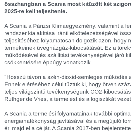
összhangban a Scania most kitűzött két szigorú
2025-re kell teljesítenie.
A Scania a Párizsi Klímaegyezmény, valamint a fenn
rendszer kialakítása iránti elkötelezettségével öss
teljesítéséhez folyamatosan dolgozik azon, hogy m
termékeinek üvegházgáz-kibocsátását. Ez a törekv
működésével és szállítási tevékenységével járó ki
csökkentésére éppúgy vonatkozik.
"Hosszú távon a szén-dioxid-semleges működés a
Ennek eléréséhez célul tűztük ki, hogy ötven száz
teljes világszintű tevékenységünk CO2-kibocsátás
Ruthger de Vries, a termelést és a logisztikát vezet
A Scania a termelési folyamatainak további optimal
energiahatékonyság javításával és a megújuló forr
éri majd el a célját. A Scania 2017-ben bejelentett