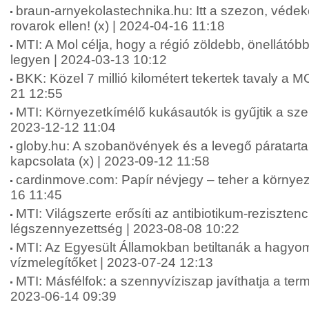
braun-arnyekolastechnika.hu: Itt a szezon, véd
rovarok ellen! (x) | 2024-04-16 11:18
MTI: A Mol célja, hogy a régió zöldebb, önellát
legyen | 2024-03-13 10:12
BKK: Közel 7 millió kilométert tekertek tavaly a 
21 12:55
MTI: Környezetkímélő kukásautók is gyűjtik a sz
2023-12-12 11:04
globy.hu: A szobanövények és a levegő páratart
kapcsolata (x) | 2023-09-12 11:58
cardinmove.com: Papír névjegy – teher a környez
16 11:45
MTI: Világszerte erősíti az antibiotikum-rezisztenc
légszennyezettség | 2023-08-08 10:22
MTI: Az Egyesült Államokban betiltanák a hagy
vízmelegítőket | 2023-07-24 12:13
MTI: Másfélfok: a szennyvíziszap javíthatja a termő
2023-06-14 09:39