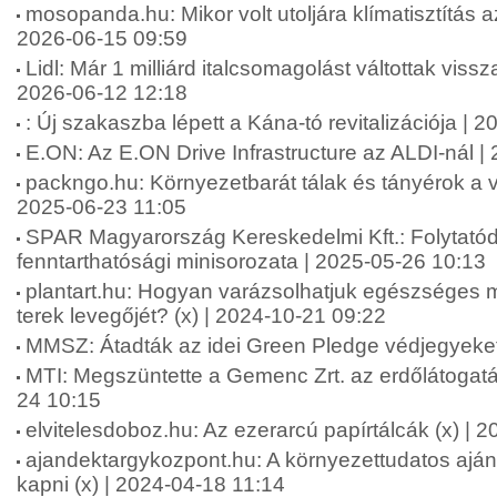
mosopanda.hu: Mikor volt utoljára klímatisztítás a
2026-06-15 09:59
Lidl: Már 1 milliárd italcsomagolást váltottak viss
2026-06-12 12:18
: Új szakaszba lépett a Kána-tó revitalizációja | 
E.ON: Az E.ON Drive Infrastructure az ALDI-nál |
packngo.hu: Környezetbarát tálak és tányérok a v
2025-06-23 11:05
SPAR Magyarország Kereskedelmi Kft.: Folytató
fenntarthatósági minisorozata | 2025-05-26 10:13
plantart.hu: Hogyan varázsolhatjuk egészséges 
terek levegőjét? (x) | 2024-10-21 09:22
MMSZ: Átadták az idei Green Pledge védjegyeket
MTI: Megszüntette a Gemenc Zrt. az erdőlátogatás
24 10:15
elvitelesdoboz.hu: Az ezerarcú papírtálcák (x) | 
ajandektargykozpont.hu: A környezettudatos ajá
kapni (x) | 2024-04-18 11:14