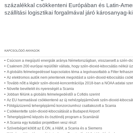
százalékkal csökkenteni Európában és Latin-Amer
szállítási logisztikai forgalmával járó károsanyag-k
Csúcson a megújuló energiák aránya Németországban, visszaesett a szén-dio
Csaknem 200 európai repülőtér vállata, hogy szén-dioxid-kibocsátás nélkül ü
A globális felmelegedéssel kapcsolatos téma a legolvasottabb a Filter felhaszn
Az elektromos autók nem jelentenek megoldást a szén-dioxid-kibocsátás csö
Tovább nőtt a légkör szén-dioxid-koncentrációja 2018-ban a NOAA adatai szer
Növelte bevételét és nyereségét a Scania
Jobban félünk a globális felmelegedéstől a Cofidis szerint
Az EU harmadával csökkentené az új nehézgépjárművek szén-dioxid-kibocsát
Földgázüzemű tehergépjármű konzorciumhoz csatlakozott a Scania
Csökkentette szén-dioxid-kibocsátását a Budapest Airport
Tehergépjármű képzés és ösztöndíj program a Scaniánál
A Scania egy kutatási projektben vesz részt
Szövetséget kötött az E.ON, a H&M, a Scania és a Siemens