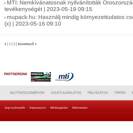
MTI: Nemkívánatosnak nyilvánították Oroszors
tevékenységét | 2023-05-19 09:15
mupack.hu: Használj mindig környezettudatos c
(x) | 2023-05-16 09:10
|
|
|
1
2
3
következő »
PARTNEREINK
SAJTÓKÖZLEMÉNYEK
ÜZLETI AJÁNLATOK
PÁLYÁZATOK
TIPPEK
Jogi tudnivalók
Impresszum
Médiaajánlat
Webmester