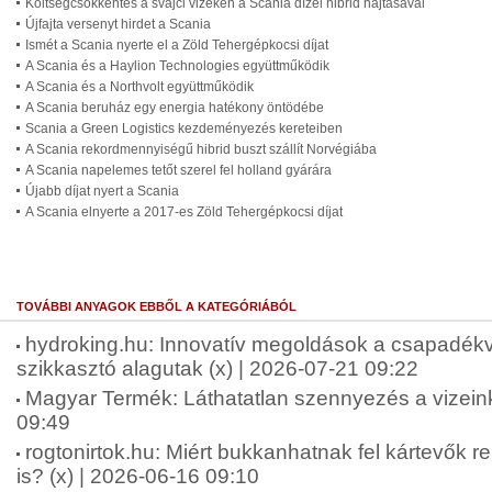
Költségcsökkentés a svájci vizeken a Scania dízel hibrid hajtásával
Újfajta versenyt hirdet a Scania
Ismét a Scania nyerte el a Zöld Tehergépkocsi díjat
A Scania és a Haylion Technologies együttműködik
A Scania és a Northvolt együttműködik
A Scania beruház egy energia hatékony öntödébe
Scania a Green Logistics kezdeményezés kereteiben
A Scania rekordmennyiségű hibrid buszt szállít Norvégiába
A Scania napelemes tetőt szerel fel holland gyárára
Újabb díjat nyert a Scania
A Scania elnyerte a 2017-es Zöld Tehergépkocsi díjat
TOVÁBBI ANYAGOK EBBŐL A KATEGÓRIÁBÓL
hydroking.hu: Innovatív megoldások a csapadékv
szikkasztó alagutak (x) | 2026-07-21 09:22
Magyar Termék: Láthatatlan szennyezés a vizein
09:49
rogtonirtok.hu: Miért bukkanhatnak fel kártevők 
is? (x) | 2026-06-16 09:10