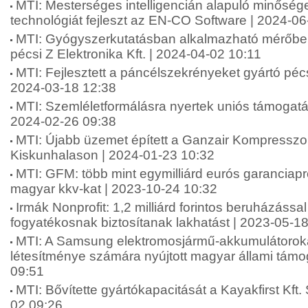
MTI: Mesterséges intelligencián alapuló minősége
technológiát fejleszt az EN-CO Software | 2024-0
MTI: Gyógyszerkutatásban alkalmazható mérőbere
pécsi Z Elektronika Kft. | 2024-04-02 10:11
MTI: Fejlesztett a páncélszekrényeket gyártó pécs
2024-03-18 12:38
MTI: Szemléletformálásra nyertek uniós támogatá
2024-02-26 09:38
MTI: Újabb üzemet épített a Ganzair Kompresszor
Kiskunhalason | 2024-01-23 10:32
MTI: GFM: több mint egymilliárd eurós garanciapr
magyar kkv-kat | 2023-10-24 10:32
Irmák Nonprofit: 1,2 milliárd forintos beruházással
fogyatékosnak biztosítanak lakhatást | 2023-05-1
MTI: A Samsung elektromosjármű-akkumulátoroka
létesítménye számára nyújtott magyar állami támo
09:51
MTI: Bővítette gyártókapacitását a Kayakfirst Kft
02 09:26