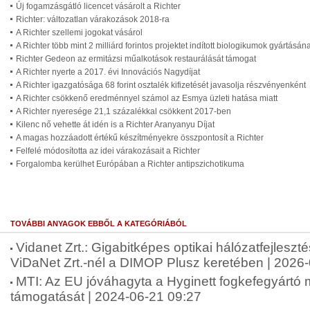
Új fogamzásgátló licencet vásárolt a Richter
Richter: változatlan várakozások 2018-ra
A Richter szellemi jogokat vásárol
A Richter több mint 2 milliárd forintos projektet indított biologikumok gyártás
Richter Gedeon az ermitázsi műalkotások restaurálását támogat
A Richter nyerte a 2017. évi Innovációs Nagydíjat
A Richter igazgatósága 68 forint osztalék kifizetését javasolja részvényenként
A Richter csökkenő eredménnyel számol az Esmya üzleti hatása miatt
A Richter nyeresége 21,1 százalékkal csökkent 2017-ben
Kilenc nő vehette át idén is a Richter Aranyanyu Díjat
A magas hozzáadott értékű készítményekre összpontosít a Richter
Felfelé módosította az idei várakozásait a Richter
Forgalomba kerülhet Európában a Richter antipszichotikuma
TOVÁBBI ANYAGOK EBBŐL A KATEGÓRIÁBÓL
Vidanet Zrt.: Gigabitképes optikai hálózatfejleszt
ViDaNet Zrt.-nél a DIMOP Plusz keretében | 2026
MTI: Az EU jóváhagyta a Hyginett fogkefegyártó 
támogatását | 2024-06-21 09:27