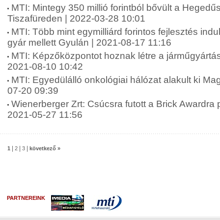
MTI: Mintegy 350 millió forintból bővült a Heged
Tiszafüreden | 2022-03-28 10:01
MTI: Több mint egymilliárd forintos fejlesztés indu
gyár mellett Gyulán | 2021-08-17 11:16
MTI: Képzőközpontot hoznak létre a járműgyártá
2021-08-10 10:42
MTI: Egyedülálló onkológiai hálózat alakult ki M
07-20 09:39
Wienerberger Zrt: Csúcsra futott a Brick Awardra
2021-05-27 11:56
|
|
|
1
2
3
következő »
PARTNEREINK