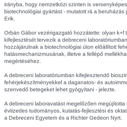
irányba, hogy nemzetközi szinten is versenyképes
biotechnológiai gyártást - mutatott rá a beruházá
Erik.
Orbán Gábor vezérigazgató hozzátette: olyan k+f 
kifejlesztését tervezik a debreceni laboratóriumba
hozzájárulnak a biotechnológiai úton előállított f
hatásmechanizmusának, illetve a fellépő mellékha
megértéséhez.
A debreceni laboratóriumban kifejlesztendő bioszim
fehérjekészítményekkel a daganatos- és autoim
szenvedő betegeket lehet gyógyítani - jelezte.
A debreceni laboravatást megelőzően megújította 
évtizedes tudományos, kutatás-fejlesztési és okt
a Debreceni Egyetem és a Richter Gedeon Nyrt.