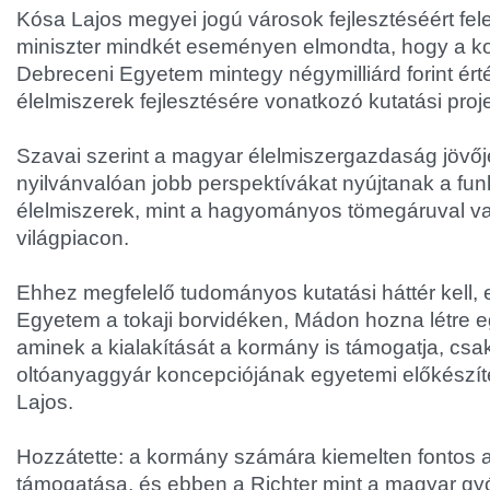
Kósa Lajos megyei jogú városok fejlesztéséért fele
miniszter mindkét eseményen elmondta, hogy a k
Debreceni Egyetem mintegy négymilliárd forint érté
élelmiszerek fejlesztésére vonatkozó kutatási proje
Szavai szerint a magyar élelmiszergazdaság jövő
nyilvánvalóan jobb perspektívákat nyújtanak a fun
élelmiszerek, mint a hagyományos tömegáruval v
világpiacon.
Ehhez megfelelő tudományos kutatási háttér kell, 
Egyetem a tokaji borvidéken, Mádon hozna létre e
aminek a kialakítását a kormány is támogatja, csa
oltóanyaggyár koncepciójának egyetemi előkészíté
Lajos.
Hozzátette: a kormány számára kiemelten fontos a
támogatása, és ebben a Richter mint a magyar gy