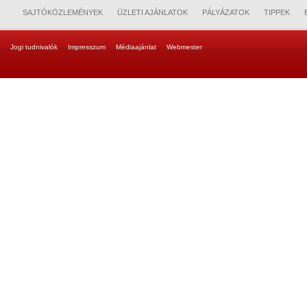
SAJTÓKÖZLEMÉNYEK
ÜZLETI AJÁNLATOK
PÁLYÁZATOK
TIPPEK
Jogi tudnivalók
Impresszum
Médiaajánlat
Webmester