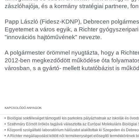
zászlóhajója, és a kormány stratégiai partnere, fon
Papp László (Fidesz-KDNP), Debrecen polgármes
Egyetemet a város egyik, a Richter gyógyszeripari
"innovációs hajtóművének" nevezte.
A polgármester örömmel nyugtázta, hogy a Richte
2012-ben megkezdődött működése óta folyamatos
városban, s a gyártó- mellett kutatóbázist is műk
Biológiai sokféleséget támogató kis parkokra pályázhatnak az iskolák és óvod
Szathmáry Eörsöt örökös tagjává választotta az Európai Molekuláris Biológiai
Központi szolgáltató laboratórium hálózatot alakítottak ki Szegeden és Debre
A Richter megállapodást kötött női termékenységet elősegítő termékkörének b