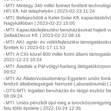
MTI: Mintegy 340 millió forintot fordított technológ
HFI Kft. két telephelyén | 2023-02-23 11:24
MTI: Befejeződött a Kelet-Solar Kft. kapacitásbő
Nagykállóban | 2023-02-22 15:05
MTI: Kapacitásfejlesztési beruházásokat hajtott 
Sella&Decor Kft. | 2023-02-22 08:16
MTI: AKI: agrár- és vidékfejlesztési támogatásokra 
fizettek ki | 2023-01-17 11:53
MTI: A CIG közel 800 millió forint állami támogatást
2022-12-23 10:24
MTI: Átadták a Pál-völgyi-barlang látógatóközpont
09:52
MTI: Az Állatorvostudományi Egyetem uniós forrás
fertőző állatbetegségek Nemzeti Laboratóriumát |
OTS-MTI: Ingatlan beruházás és tárgyi eszköz b
08 09:24
MTI: Uniós pénzből újul meg a torockószentgyörgy
falu több épülete | 2022-10-24 12:36