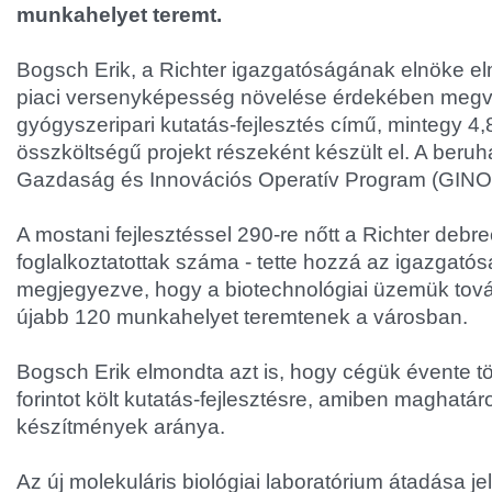
munkahelyet teremt.
Bogsch Erik, a Richter igazgatóságának elnöke elm
piaci versenyképesség növelése érdekében megval
gyógyszeripari kutatás-fejlesztés című, mintegy 4,89
összköltségű projekt részeként készült el. A beruh
Gazdaság és Innovációs Operatív Program (GINO
A mostani fejlesztéssel 290-re nőtt a Richter debr
foglalkoztatottak száma - tette hozzá az igazgató
megjegyezve, hogy a biotechnológiai üzemük továb
újabb 120 munkahelyet teremtenek a városban.
Bogsch Erik elmondta azt is, hogy cégük évente tö
forintot költ kutatás-fejlesztésre, amiben maghatár
készítmények aránya.
Az új molekuláris biológiai laboratórium átadása j