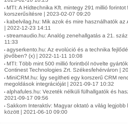
MTI: A Hídtechnika Kft. mintegy 291 millió forintot 
korszerűsítésre | 2023-02-07 09:20
kabelvilag.hu: Mik azok és mire használhatók az
| 2022-12-23 14:11
streamaudio.hu: Analóg zenehallgatás a 21. szá
11:33
agyserkento.hu: Az evolúció és a technika fejlődé
jövőben? (x) | 2022-11-11 10:08
MTI: Több mint 500 millió forintból növelte gyártó
Continest Technologies Zrt. Székesfehérváron | 2
MiniCRM.hu: Így segítheti egy korszerű CRM rends
megoldások integrációját | 2021-09-17 10:32
alphafules.hu: Vezeték nélküli fülhallgatók és has
2021-09-17 09:56
Sakkom Interaktív: Magyar oktató a világ legjobb
között | 2021-06-10 09:00