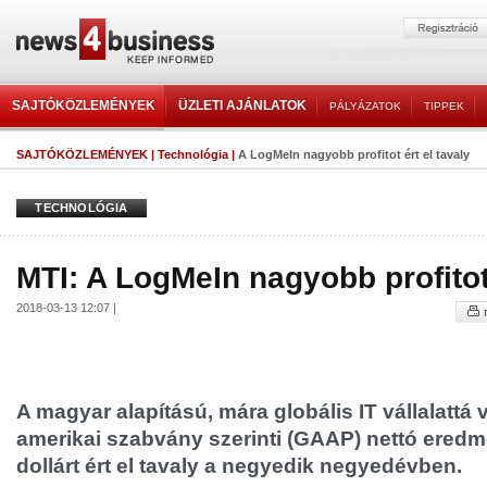
SAJTÓKÖZLEMÉNYEK
ÜZLETI AJÁNLATOK
PÁLYÁZATOK
TIPPEK
SAJTÓKÖZLEMÉNYEK
|
Technológia
|
A LogMeIn nagyobb profitot ért el tavaly
TECHNOLÓGIA
MTI: A LogMeIn nagyobb profitot 
2018-03-13 12:07 |
A magyar alapítású, mára globális IT vállalattá 
amerikai szabvány szerinti (GAAP) nettó eredmé
dollárt ért el tavaly a negyedik negyedévben.