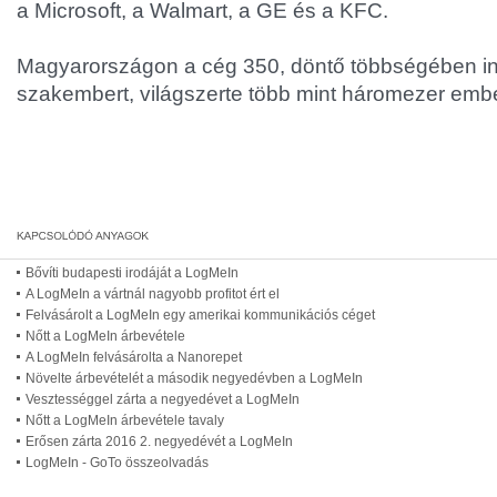
a Microsoft, a Walmart, a GE és a KFC.
Magyarországon a cég 350, döntő többségében in
szakembert, világszerte több mint háromezer ember
Bővíti budapesti irodáját a LogMeIn
A LogMeIn a vártnál nagyobb profitot ért el
Felvásárolt a LogMeIn egy amerikai kommunikációs céget
Nőtt a LogMeIn árbevétele
A LogMeIn felvásárolta a Nanorepet
Növelte árbevételét a második negyedévben a LogMeIn
Vesztességgel zárta a negyedévet a LogMeIn
Nőtt a LogMeIn árbevétele tavaly
Erősen zárta 2016 2. negyedévét a LogMeIn
LogMeIn - GoTo összeolvadás