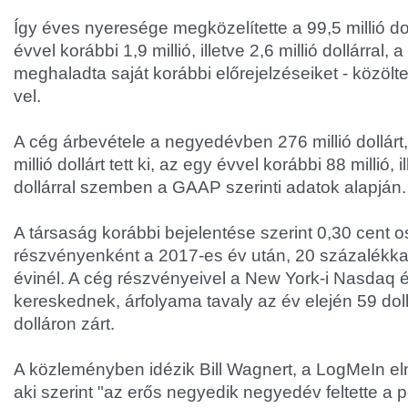
Így éves nyeresége megközelítette a 99,5 millió d
évvel korábbi 1,9 millió, illetve 2,6 millió dollárral
meghaladta saját korábbi előrejelzéseiket - közölt
vel.
A cég árbevétele a negyedévben 276 millió dollárt,
millió dollárt tett ki, az egy évvel korábbi 88 millió, i
dollárral szemben a GAAP szerinti adatok alapján.
A társaság korábbi bejelentése szerint 0,30 cent os
részvényenként a 2017-es év után, 20 százalékkal
évinél. A cég részvényeivel a New York-i Nasdaq 
kereskednek, árfolyama tavaly az év elején 59 doll
dolláron zárt.
A közleményben idézik Bill Wagnert, a LogMeIn el
aki szerint "az erős negyedik negyedév feltette a