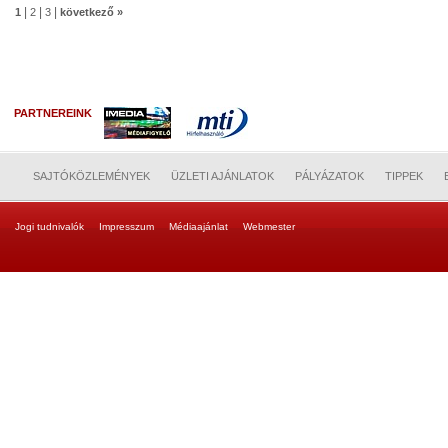
|
|
|
1
2
3
következő »
PARTNEREINK
SAJTÓKÖZLEMÉNYEK
ÜZLETI AJÁNLATOK
PÁLYÁZATOK
TIPPEK
Jogi tudnivalók
Impresszum
Médiaajánlat
Webmester