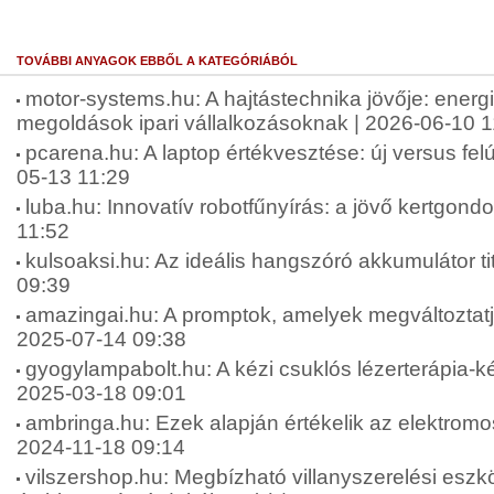
TOVÁBBI ANYAGOK EBBŐL A KATEGÓRIÁBÓL
motor-systems.hu: A hajtástechnika jövője: energ
megoldások ipari vállalkozásoknak | 2026-06-10 1
pcarena.hu: A laptop értékvesztése: új versus felúj
05-13 11:29
luba.hu: Innovatív robotfűnyírás: a jövő kertgond
11:52
kulsoaksi.hu: Az ideális hangszóró akkumulátor tit
09:39
amazingai.hu: A promptok, amelyek megváltoztatjá
2025-07-14 09:38
gyogylampabolt.hu: A kézi csuklós lézerterápia-ké
2025-03-18 09:01
ambringa.hu: Ezek alapján értékelik az elektromos
2024-11-18 09:14
vilszershop.hu: Megbízható villanyszerelési esz