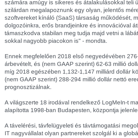
számára amúgy is sikeres és átalakulásokkal teli üz
szilárdan megalapoznunk egy olyan, jelentős méret
szoftvereket kínáló (SaaS) társaság működését, 
dolgozóinkra, erős brandjeinkre és innovációval áti
támaszkodva stabilan meg tudja majd vetni a lábát
sokkal nagyobb piacokon is" - mondta.
Ennek megfelelően 2018 első negyedévében 276-27
árbevételt, és (nem GAAP szerint) 62-63 millió doll
míg 2018 egészében 1,132-1,147 milliárd dollár köz
(nem GAAP szerint) 288-294 millió dollár nettó er
prognosztizálnak.
A világszerte 18 irodával rendelkező LogMeIn-t 
alapította 1998-ban Budapesten, központja jelenl
A távelérési, távfelügyeleti és távtámogatási mego
IT nagyvállalat olyan partnereket szolgál ki a globá