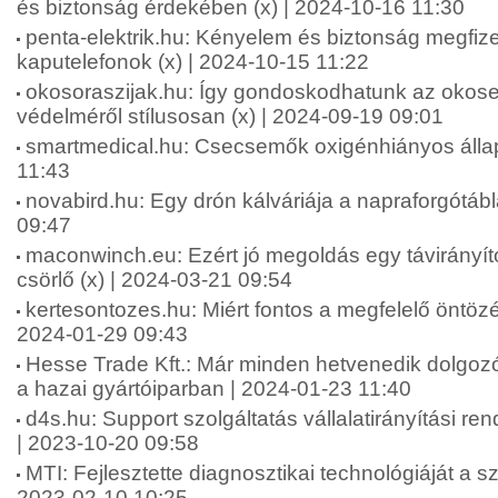
és biztonság érdekében (x) | 2024-10-16 11:30
penta-elektrik.hu: Kényelem és biztonság megfiz
kaputelefonok (x) | 2024-10-15 11:22
okosoraszijak.hu: Így gondoskodhatunk az okos
védelméről stílusosan (x) | 2024-09-19 09:01
smartmedical.hu: Csecsemők oxigénhiányos állap
11:43
novabird.hu: Egy drón kálváriája a napraforgótáb
09:47
maconwinch.eu: Ezért jó megoldás egy távirányít
csörlő (x) | 2024-03-21 09:54
kertesontozes.hu: Miért fontos a megfelelő öntözé
2024-01-29 09:43
Hesse Trade Kft.: Már minden hetvenedik dolgozór
a hazai gyártóiparban | 2024-01-23 11:40
d4s.hu: Support szolgáltatás vállalatirányítási re
| 2023-10-20 09:58
MTI: Fejlesztette diagnosztikai technológiáját a sz
2023-02-10 10:25