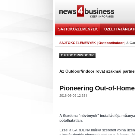
SAJTÓKÖZLEMÉNYEK
ÜZLETI AJÁNLA
SAJTÓKÖZLEMÉNYEK
|
Outdoor/indoor
|
A Gar
OUTDOOR/INDOOR
Az Outdoor/indoor rovat szakmai partner
Pioneering Out-of-Home
2018-03-09 12:33 |
A Gardena "növények" installációja műanya
pótolhatatlan.
Ezzel a GARDENA márka szeretett volna üzenn