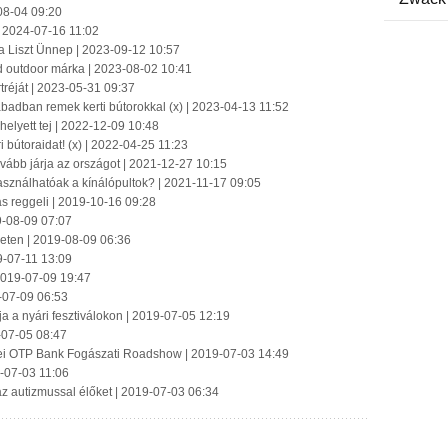
08-04 09:20
| 2024-07-16 11:02
a Liszt Ünnep | 2023-09-12 10:57
d outdoor márka | 2023-08-02 10:41
tréját | 2023-05-31 09:37
zabadban remek kerti bútorokkal (x) | 2023-04-13 11:52
 helyett tej | 2022-12-09 10:48
i bútoraidat! (x) | 2022-04-25 11:23
ovább járja az országot | 2021-12-27 10:15
asználhatóak a kínálópultok? | 2021-11-17 09:05
s reggeli | 2019-10-16 09:28
19-08-09 07:07
geten | 2019-08-09 06:36
9-07-11 13:09
 2019-07-09 19:47
9-07-09 06:53
 a nyári fesztiválokon | 2019-07-05 12:19
-07-05 08:47
ei OTP Bank Fogászati Roadshow | 2019-07-03 14:49
-07-03 11:06
 az autizmussal élőket | 2019-07-03 06:34