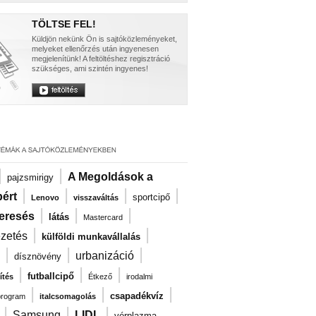
TÖLTSE FEL!
Küldjön nekünk Ön is sajtóközleményeket,
melyeket ellenőrzés után ingyenesen
megjelenítünk! A feltöltéshez regisztráció
szükséges, ami szintén ingyenes!
|
|
A Megoldások a
pajzsmirigy
|
|
|
|
ért
sportcipő
Lenovo
visszaváltás
|
|
|
eresés
látás
Mastercard
|
|
ezetés
külföldi munkavállalás
|
|
|
urbanizáció
dísznövény
|
|
|
futballcipő
ítés
Étkező
irodalmi
|
|
|
csapadékvíz
program
italcsomagolás
|
|
|
Samsung
LIDL
vérplazma