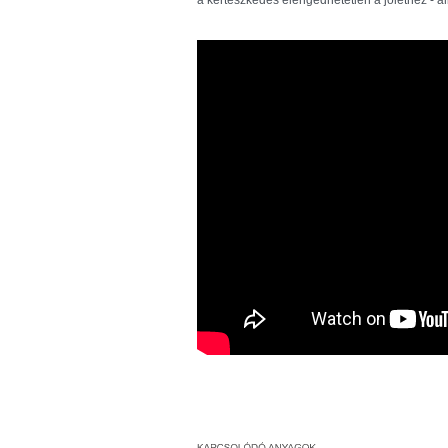
a kertészkedés elengedhetetlen a jóléthez - ál