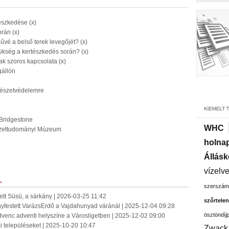
észkedése (x)
rán (x)
é a belső terek levegőjét? (x)
ükség a kertészkedés során? (x)
k szoros kapcsolata (x)
gállón
rmészetvédelemre
 Bridgestone
WHC
mészettudományi Múzeum
holnap
Állásk
vízelv
L
szerszám
lett Süsü, a sárkány | 2026-03-25 11:42
szőrtelen
nyfestett VarázsErdő a Vajdahunyad váránál | 2025-12-04 09:28
ösztöndíj
dvenc adventi helyszíne a Városligetben | 2025-12-02 09:00
éki településeket | 2025-10-20 10:47
Zwack