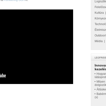
l a
Pioneering OOH
-n.
Logiszti
Felelőss
Kultúra
Környez
Technol
Élelmisz
Outdoor/
Média
Innova
kezelés
Hogyan
látáspro
Milyen 
dolgozó
Állásk
Babérme
(x)