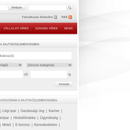
VÁLLALATI HÍREK
SZAKMAI HÍREK
NEWS
-tól
-ig
|
Légi ipar
|
Gazdasági Jog
|
Karrier
|
eripar
|
Hirdető/márka
|
Ügynökség
|
|
Mobil
|
E-biznisz
|
Kereskedelem
|