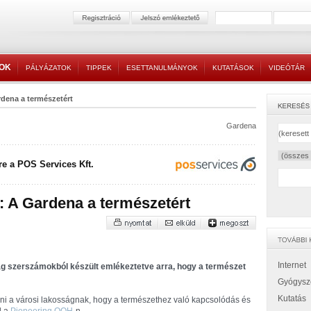
TOK
PÁLYÁZATOK
TIPPEK
ESETTANULMÁNYOK
KUTATÁSOK
VIDEÓTÁR
dena a természetért
Gardena
e a POS Services Kft.
: A Gardena a természetért
Internet
g szerszámokból készült emlékeztetve arra, hogy a természet
Gyógysz
Kutatás
i a városi lakosságnak, hogy a természethez való kapcsolódás és