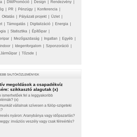
ka
|
DM/Promóció
|
Design
|
Rendezvény
|
ég
|
PR
|
Pénzügy
|
Konferencia
|
|
Oktatás
|
Pályázati projekt
|
Üzlet
|
et
|
Támogatás
|
Digitalizáció
|
Energia
|
ógia
|
Statisztika
|
Építőipar
|
eripar
|
Mezőgazdaság
|
Ingatlan
|
Egyéb
|
indoor
|
Idegenforgalom
|
Szponzoráció
|
|
Járműipar
|
Tőzsde
|
tív megoldások a csapadékvíz
ére: szikkasztó alagutak (x)
 ismerhetőek fel a leggyakoribb
blémák? (x)
munkát vállalnak szívesen a fülöp-szigeteki
k?
eresés nyáron: Aranybánya vagy időpazarlás?
ggy: inváziós veszély vagy csak félreértés?