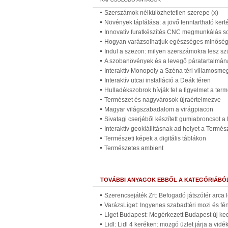
Szerszámok nélkülözhetetlen szerepe (x)
Növények táplálása: a jövő fenntartható kert
Innovatív furatkészítés CNC megmunkálás so
Hogyan varázsolhatjuk egészséges minőségűv
Indul a szezon: milyen szerszámokra lesz sz
A szobanövények és a levegő páratartalmána
Interaktív Monopoly a Széna téri villamosme
Interaktív utcai installáció a Deák téren
Hulladékszobrok hívják fel a figyelmet a te
Természet és nagyvárosok újraértelmezve
Magyar világszabadalom a virágpiacon
Sivatagi cserjéből készített gumiabroncsot a
Interaktív geokiállításnak ad helyet a Ter
Természeti képek a digitális táblákon
Természetes ambient
TOVÁBBI ANYAGOK EBBŐL A KATEGÓRIÁBÓ
Szerencsejáték Zrt: Befogadó játszótér arca 
VarázsLiget: Ingyenes szabadtéri mozi és fé
Liget Budapest: Megérkezett Budapest új ke
Lidl: Lidl 4 keréken: mozgó üzlet járja a vid