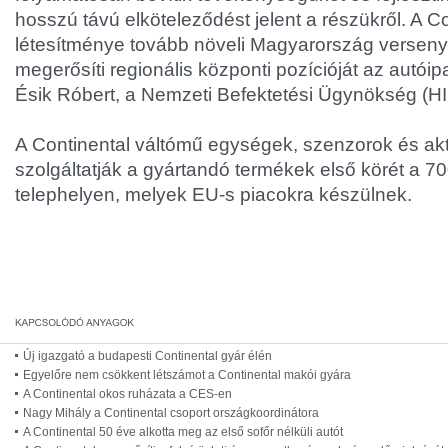
hosszú távú elköteleződést jelent a részükről. A Co
létesítménye tovább növeli Magyarország versen
megerősíti regionális központi pozícióját az autóip
Ésik Róbert, a Nemzeti Befektetési Ügynökség (HI
A Continental váltómű egységek, szenzorok és akt
szolgáltatják a gyártandó termékek első körét a 
telephelyen, melyek EU-s piacokra készülnek.
Új igazgató a budapesti Continental gyár élén
Egyelőre nem csökkent létszámot a Continental makói gyára
A Continental okos ruházata a CES-en
Nagy Mihály a Continental csoport országkoordinátora
A Continental 50 éve alkotta meg az első sofőr nélküli autót