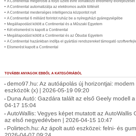
A Continental megerősíti a folyó üzleti évre vonatkozó eredmény előrejelzését
A Continental automatizálja az elektromos autók töltését
A Continental mesterséges intelligencia központot nyit
A Continental 6 milliárd forintot ruház be a nyíregyházi gyáregységébe
Megállapodást kötött a Continental és a Műszaki Egyetem
Két elismerést is kapott a Continental
Megállapodást kötött a Continental és az Óbudai Egyetem
A Continental hazánkban indítja el gyártási rendszereket támogató szoftverfejl
Elismerést kapott a Continental
TOVÁBBI ANYAGOK EBBŐL A KATEGÓRIÁBÓL
demo97.hu: Az autóápolás új horizontjai: moder
eszközök (x) | 2026-05-19 09:20
Duna Autó: Gazdára talált az első Geely modell a
04-17 15:04
AutoWallis: Vegyes képet mutatott az AutoWallis 
az első negyedévben | 2026-04-15 10:47
Polirtech.hu: Az ápolt autó eszközei: felni- és gumit
2026-04-07 09:24