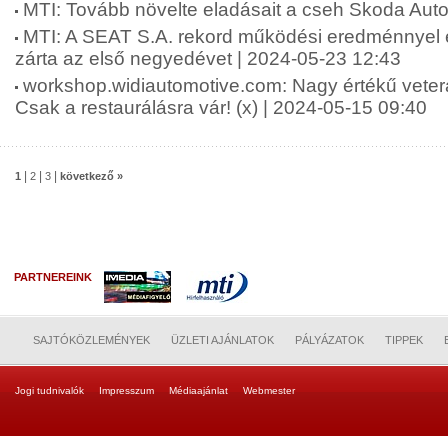
MTI: Tovább növelte eladásait a cseh Skoda Auto
MTI: A SEAT S.A. rekord működési eredménnyel é
zárta az első negyedévet | 2024-05-23 12:43
workshop.widiautomotive.com: Nagy értékű vete
Csak a restaurálásra vár! (x) | 2024-05-15 09:40
|
|
|
1
2
3
következő »
PARTNEREINK
SAJTÓKÖZLEMÉNYEK
ÜZLETI AJÁNLATOK
PÁLYÁZATOK
TIPPEK
Jogi tudnivalók
Impresszum
Médiaajánlat
Webmester