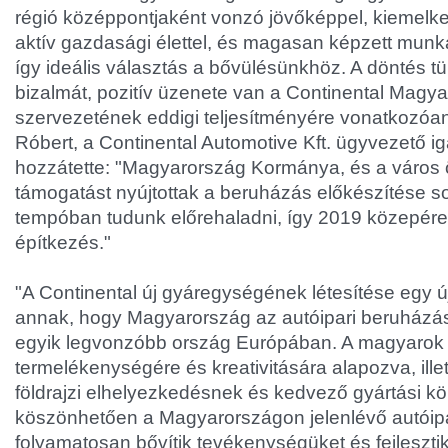
régió középpontjaként vonzó jövőképpel, kiemelked
aktív gazdasági élettel, és magasan képzett munk
így ideális választás a bővülésünkhöz. A döntés t
bizalmát, pozitív üzenete van a Continental Mag
szervezetének eddigi teljesítményére vonatkozóan
Róbert, a Continental Automotive Kft. ügyvezető ig
hozzátette: "Magyarország Kormánya, és a város
támogatást nyújtottak a beruházás előkészítése so
tempóban tudunk előrehaladni, így 2019 közepére
építkezés."
"A Continental új gyáregységének létesítése egy ú
annak, hogy Magyarország az autóipari beruházás
egyik legvonzóbb ország Európában. A magyarok 
termelékenységére és kreativitására alapozva, illet
földrajzi elhelyezkedésnek és kedvező gyártási k
köszönhetően a Magyarországon jelenlévő autóipa
folyamatosan bővítik tevékenységüket és fejleszti