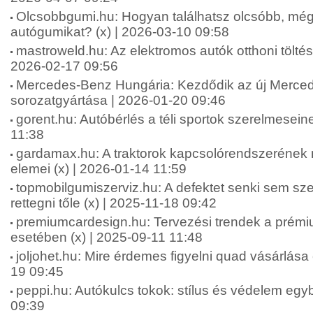
Olcsobbgumi.hu: Hogyan találhatsz olcsóbb, mégi
autógumikat? (x) | 2026-03-10 09:58
mastroweld.hu: Az elektromos autók otthoni töltési
2026-02-17 09:56
Mercedes-Benz Hungária: Kezdődik az új Merc
sorozatgyártása | 2026-01-20 09:46
gorent.hu: Autóbérlés a téli sportok szerelmesein
11:38
gardamax.hu: A traktorok kapcsolórendszerének 
elemei (x) | 2026-01-14 11:59
topmobilgumiszerviz.hu: A defektet senki sem szer
rettegni tőle (x) | 2025-11-18 09:42
premiumcardesign.hu: Tervezési trendek a prémi
esetében (x) | 2025-09-11 11:48
joljohet.hu: Mire érdemes figyelni quad vásárlása e
19 09:45
peppi.hu: Autókulcs tokok: stílus és védelem egy
09:39