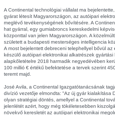
A Continental technológiai vállalat ma bejelentett
gyárat létesít Magyarországon, az autóipari elektro
meglévő tevékenységének bővítésére. A Continenta
hat gyárral, egy gumiabroncs kereskedelmi képvisel
központtal van jelen Magyarországon. A közelmúl
született a budapesti mesterséges intelligencia kö
A most bejelentett debreceni telephellyel bővül az
készülő autóipari elektronikai alkatrészek gyártási
alapkőletételre 2018 harmadik negyedévében kerül
100 millió € értékű befektetése a tervek szerint 4
teremt majd.
José Avila, a Continental Igazgatótanácsának tagj
divízió vezetője elmondta: "Az új gyár kialakítás
olyan stratégiai döntés, amellyel a Continental tov
jelenlétét azért, hogy még tökéletesebben kiszolg
növekvő keresletét az autóipari elektronikai megol