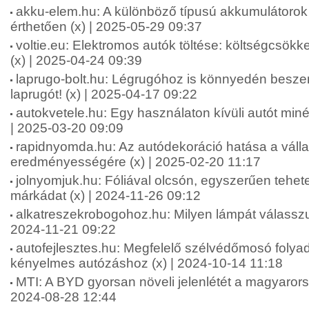
akku-elem.hu: A különböző típusú akkumulátorok
érthetően (x) | 2025-05-29 09:37
voltie.eu: Elektromos autók töltése: költségcsökk
(x) | 2025-04-24 09:39
laprugo-bolt.hu: Légrugóhoz is könnyedén besze
laprugót! (x) | 2025-04-17 09:22
autokvetele.hu: Egy használaton kívüli autót minél 
| 2025-03-20 09:09
rapidnyomda.hu: Az autódekoráció hatása a váll
eredményességére (x) | 2025-02-20 11:17
jolnyomjuk.hu: Fóliával olcsón, egyszerűen tehet
márkádat (x) | 2024-11-26 09:12
alkatreszekrobogohoz.hu: Milyen lámpát válasszu
2024-11-21 09:22
autofejlesztes.hu: Megfelelő szélvédőmosó folya
kényelmes autózáshoz (x) | 2024-10-14 11:18
MTI: A BYD gyorsan növeli jelenlétét a magyarors
2024-08-28 12:44