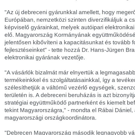
"Az új debreceni gyárunkkal amellett, hogy megerős
Európában, nemzetközi szinten diverzifikáljuk a c
képviselő gyárainkat, melyek autóipari elektronikai
elő. Magyarország Kormányának együttműködésé
jelentősen kibővíteni a kapacitásunkat és tovább f
fejlesztéseinket" - tette hozzá Dr. Hans-Jürgen Br
elektronikai gyárának vezetője.
"A vásárlók bizalmát már elnyertük a legmagasab
termékeinkkel és szolgáltatásainkkal, így a tevé
szélesíthetjük a váltómű vezérlő egységek, szenz
területén is. A debreceni beruházás is azt bizonyít
stratégiai együttműködő partnerként és kiemelt bef
tekint Magyarországra," - mondta el Rábai Dániel, 
magyarországi országkoordinátora.
"Debrecen Magyarország második legnagyobb vár