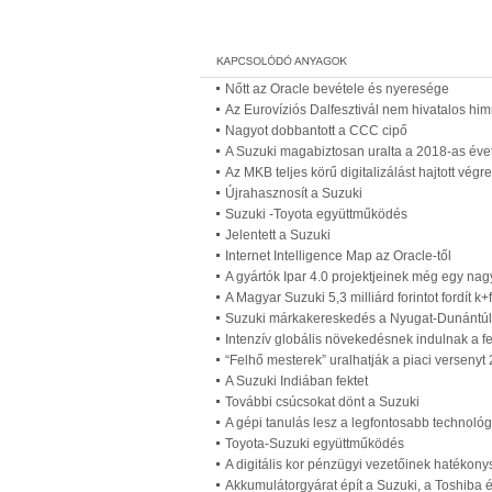
Nőtt az Oracle bevétele és nyeresége
Az Eurovíziós Dalfesztivál nem hivatalos hi
Nagyot dobbantott a CCC cipő
A Suzuki magabiztosan uralta a 2018-as éve
Az MKB teljes körű digitalizálást hajtott vég
Újrahasznosít a Suzuki
Suzuki -Toyota együttműködés
Jelentett a Suzuki
Internet Intelligence Map az Oracle-től
A gyártók Ipar 4.0 projektjeinek még egy nagy
A Magyar Suzuki 5,3 milliárd forintot fordít k+f
Suzuki márkakereskedés a Nyugat-Dunántú
Intenzív globális növekedésnek indulnak a f
“Felhő mesterek” uralhatják a piaci versenyt 
A Suzuki Indiában fektet
További csúcsokat dönt a Suzuki
A gépi tanulás lesz a legfontosabb technológi
Toyota-Suzuki együttműködés
A digitális kor pénzügyi vezetőinek hatékony
Akkumulátorgyárat épít a Suzuki, a Toshiba 