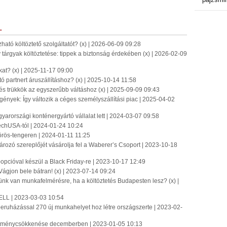
L
tó költöztető szolgáltatót? (x) | 2026-06-09 09:28
y tárgyak költöztetése: tippek a biztonság érdekében (x) | 2026-02-09
t? (x) | 2025-11-17 09:00
partnert áruszállításhoz? (x) | 2025-10-14 11:58
és trükkök az egyszerűbb váltáshoz (x) | 2025-09-09 09:43
ények: Így változik a céges személyszállítási piac | 2025-04-02
gyarországi konténergyártó vállalat lett | 2024-03-07 09:58
chUSA-tól | 2024-01-24 10:24
örös-tengeren | 2024-01-11 11:25
ározó szereplőjét vásárolja fel a Waberer’s Csoport | 2023-10-18
pcióval készül a Black Friday-re | 2023-10-17 12:49
ágjon bele bátran! (x) | 2023-07-14 09:24
günk van munkafelmérésre, ha a költöztetés Budapesten lesz? (x) |
 HELL | 2023-03-03 10:54
s beruházással 270 új munkahelyet hoz létre országszerte | 2023-02-
esítménycsökkenése decemberben | 2023-01-05 10:13