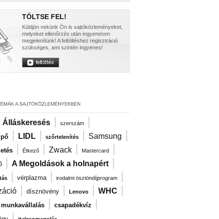
TÖLTSE FEL!
Küldjön nekünk Ön is sajtóközleményeket,
melyeket ellenőrzés után ingyenesen
megjelenítünk! A feltöltéshez regisztráció
szükséges, ami szintén ingyenes!
|
|
|
Álláskeresés
szerszám
|
|
|
|
LIDL
Samsung
ipő
szőrtelenítés
|
|
|
|
Zwack
zetés
Étkező
Mastercard
|
|
A Megoldások a holnapért
ő
|
|
|
vérplazma
tás
irodalmi ösztöndíjprogram
|
|
|
|
záció
WHC
dísznövény
Lenovo
|
|
i munkavállalás
csapadékvíz
|
igy