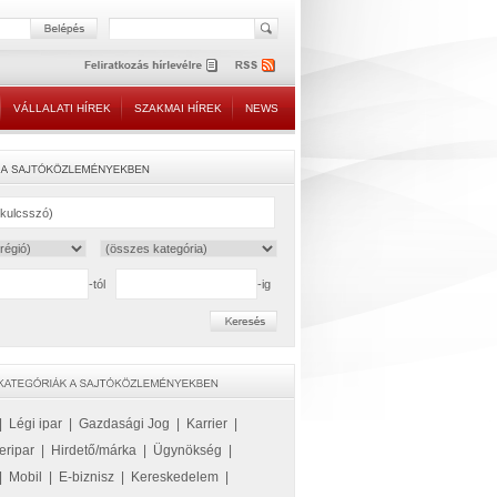
VÁLLALATI HÍREK
SZAKMAI HÍREK
NEWS
-tól
-ig
|
Légi ipar
|
Gazdasági Jog
|
Karrier
|
eripar
|
Hirdető/márka
|
Ügynökség
|
|
Mobil
|
E-biznisz
|
Kereskedelem
|