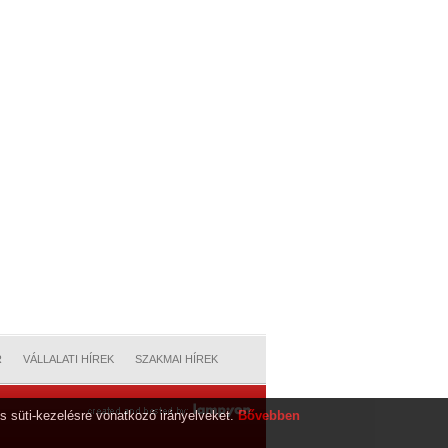
R
VÁLLALATI HÍREK
SZAKMAI HÍREK
s süti-kezelésre vonatkozó irányelveket.
Bővebben