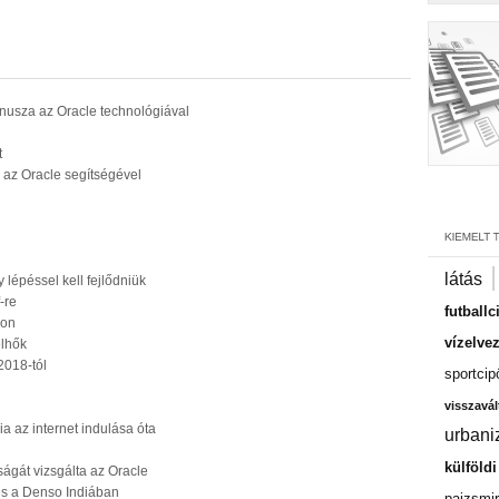
mnusza az Oracle technológiával
t
re az Oracle segítségével
látás
 lépéssel kell fejlődniük
-re
futballc
lon
vízelve
elhők
2018-tól
sportcip
visszavál
a az internet indulása óta
urbani
külföld
ságát vizsgálta az Oracle
és a Denso Indiában
pajzsmir