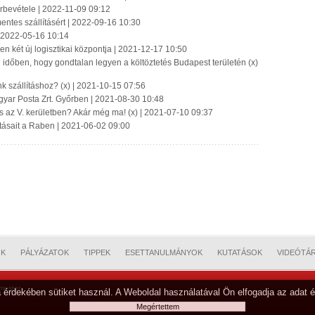
rbevétele | 2022-11-09 09:12
ntes szállításért | 2022-09-16 10:30
 | 2022-05-16 10:14
két új logisztikai központja | 2021-12-17 10:50
on időben, hogy gondtalan legyen a költöztetés Budapest területén (x)
szállításhoz? (x) | 2021-10-15 07:56
agyar Posta Zrt. Győrben | 2021-08-30 10:48
ás az V. kerületben? Akár még ma! (x) | 2021-07-10 09:37
tásait a Raben | 2021-06-02 09:00
OK
PÁLYÁZATOK
TIPPEK
ESETTANULMÁNYOK
KUTATÁSOK
VIDEÓTÁ
mester
 érdekében sütiket használ. A Weboldal használatával Ön elfogadja az adat é