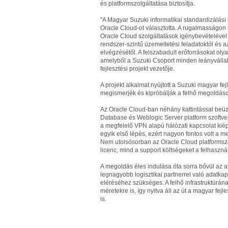
és platformszolgáltatása biztosítja.
"A Magyar Suzuki informatikai standardizálási 
Oracle Cloud-ot választotta. A rugalmasságon 
Oracle Cloud szolgáltatások igénybevételével 
rendszer-szintű üzemeltetési feladatoktól és 
elvégzésétől. A felszabadult erőforrásokat olya
amelyből a Suzuki Csoport minden leányvállalat
fejlesztési projekt vezetője.
A projekt alkalmat nyújtott a Suzuki magyar fej
megismerjék és kipróbálják a felhő megoldások
Az Oracle Cloud-ban néhány kattintással beü
Database és Weblogic Server platform szoftve
a megfelelő VPN alapú hálózati kapcsolat kiépí
egyik első lépés, ezért nagyon fontos volt a
Nem utolsósorban az Oracle Cloud platformszo
licenc, mind a support költségeket a felhas
A megoldás éles indulása óta sorra bővül az a
legnagyobb logisztikai partnerrel való adatkap
eléréséhez szükséges. A felhő infrastruktúrá
méretekre is, így nyitva áll az út a magyar fe
is.