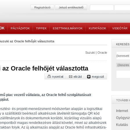
TOK
PÁLYÁZATOK
TIPPEK
ESETTANULMÁNYOK
KUTATÁSOK
VIDEÓTÁR
uzuki az Oracle felhőjét választotta
Suzuki
|
Oracle
az Oracle felhőjét választotta
ű piac vezető vállalata, az Oracle felhő szolgáltatásait
pjául.
jlesztési- és projekt-menedzsment módszertan alapján a logisztikai
Internet
 a szállítóktól beérkező alkatrészek átvételét támogatja QR kód
Gyógysz
zállítmányok és dokumentumok korábbi, kizárólag vizuális alapú
empontból magas rendelkezésre állást követel, mivel az alkatrészek
Kutatás
ban folyik. Az új alkalmazás alapját az Oracle felhő infrastruktúra-