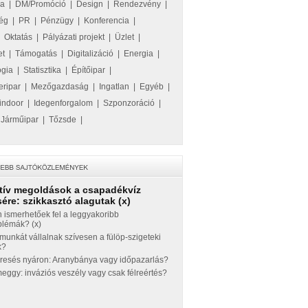
ka
|
DM/Promóció
|
Design
|
Rendezvény
|
ég
|
PR
|
Pénzügy
|
Konferencia
|
|
Oktatás
|
Pályázati projekt
|
Üzlet
|
et
|
Támogatás
|
Digitalizáció
|
Energia
|
ógia
|
Statisztika
|
Építőipar
|
eripar
|
Mezőgazdaság
|
Ingatlan
|
Egyéb
|
indoor
|
Idegenforgalom
|
Szponzoráció
|
|
Járműipar
|
Tőzsde
|
tív megoldások a csapadékvíz
ére: szikkasztó alagutak (x)
 ismerhetőek fel a leggyakoribb
blémák? (x)
munkát vállalnak szívesen a fülöp-szigeteki
k?
eresés nyáron: Aranybánya vagy időpazarlás?
ggy: inváziós veszély vagy csak félreértés?