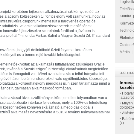
Logiszti
Felelőss
projekt keretében fejlesztett alkalmazásainak környezetéül az
Kultúra
és alacsony költségeken túl fontos előny volt számunkra, hogy az
infrastruktúra csoportunk mentesült a hardver és operációs
Környez
az adatbázis- valamint alkalmazásszerverek telepítésének
Technol
n innovatív fejlesztésekre szeretnénk fordítani a jövőben is,
a profitál." - mondta Farkas Bálint a Magyar Suzuki Zrt. IT standard
Élelmisz
Outdoor/
lesztőinek, hogy jól definiálható üzleti folyamat keretében
Média
 előnyeit és a benne rejlő további lehetőségeket.
zemelhetőek voltak az alkalmazás futtatásához szükséges Oracle
rek, továbbá a Suzuki szigorú biztonsági elvárásainak megfelelően
tése is támogatott volt. Mivel az alkalmazás a felhő irányába tett
 meglévő házon belüli rendszerekkel való együttműködés képessége.
Innova
lgáltatása költséghatékony megoldás is, hiszen tartalmazza mind a
kezelés
ználáshoz rugalmasan alkalmazkodó formában.
Hogyan
látáspro
lkalmazással átvett szállítmányok köre, emellett folyamatban van a
csolatot biztosító interface fejlesztése, mely a 100%-os lefedettség
Milyen 
nak köszönhetően könnyen skálázható a megoldás globális
dolgozó
jlesztésű alkalmazás bevezetésére a Suzuki további leányvállalatainál
Állásk
Babérme
(x)