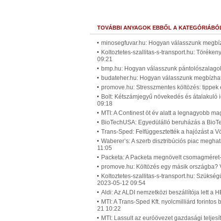
TOVÁBBI ANYAGOK EBBŐL A KATEGÓRIÁBÓ
minosegfuvar.hu: Hogyan válasszunk megbízha
Koltoztetes-szallitas-s-transport.hu: Töréken
09:21
bmp.hu: Hogyan válasszunk pántolószalagoka
budateher.hu: Hogyan válasszunk megbízható 
promove.hu: Stresszmentes költözés: tippek 
Bolt: Kétszámjegyű növekedés és átalakuló ig
09:18
MTI: A Continest öt év alatt a legnagyobb ma
BioTechUSA: Egyedülálló beruházás a BioTe
Trans-Sped: Felfüggesztették a hajózást a V
Waberer’s: A szerb disztribúciós piac meghat
11:05
Packeta: A Packeta megnövelt csomagméret-o
promove.hu: Költözés egy másik országba? V
Koltoztetes-szallitas-s-transport.hu: Szüksé
2023-05-12 09:54
Aldi: Az ALDI nemzetközi beszállítója lett a
MTI: A Trans-Sped Kft. nyolcmilliárd forinto
21 10:22
MTI: Lassult az euróövezet gazdasági telj