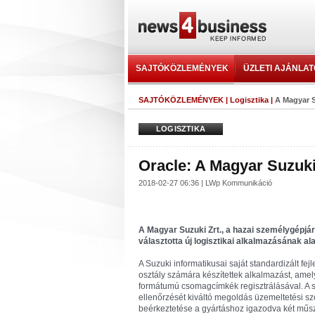
SAJTÓKÖZLEMÉNYEK
ÜZLETI AJÁNLA
SAJTÓKÖZLEMÉNYEK
|
Logisztika
|
A Magyar S
LOGISZTIKA
Oracle: A Magyar Suzuki 
2018-02-27 06:36 | LWp Kommunikáció
A Magyar Suzuki Zrt., a hazai személygépjárm
választotta új logisztikai alkalmazásának ala
A Suzuki informatikusai saját standardizált fe
osztály számára készítettek alkalmazást, amely
formátumú csomagcímkék regisztrálásával. A s
ellenőrzését kiváltó megoldás üzemeltetési sz
beérkeztetése a gyártáshoz igazodva két műszak