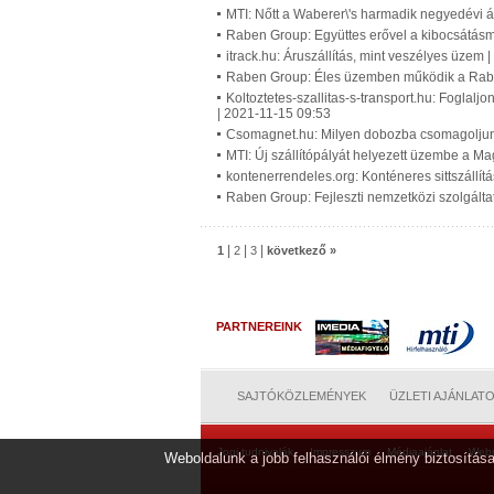
MTI: Nőtt a Waberer\'s harmadik negyedévi á
Raben Group: Együttes erővel a kibocsátásme
itrack.hu: Áruszállítás, mint veszélyes üzem
Raben Group: Éles üzemben működik a Raben 
Koltoztetes-szallitas-s-transport.hu: Foglalj
| 2021-11-15 09:53
Csomagnet.hu: Milyen dobozba csomagoljunk 
MTI: Új szállítópályát helyezett üzembe a M
kontenerrendeles.org: Konténeres sittszállít
Raben Group: Fejleszti nemzetközi szolgálta
|
|
|
1
2
3
következő »
PARTNEREINK
SAJTÓKÖZLEMÉNYEK
ÜZLETI AJÁNLAT
Jogi tudnivalók
Impresszum
Médiaajánlat
Web
Weboldalunk a jobb felhasználói élmény biztosítása