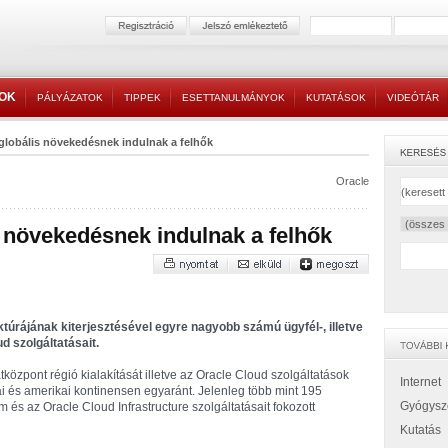
TOK
PÁLYÁZATOK
TIPPEK
ESETTANULMÁNYOK
KUTATÁSOK
VIDEÓTÁR
 globális növekedésnek indulnak a felhők
Oracle
s növekedésnek indulnak a felhők
ruktúrájának kiterjesztésével egyre nagyobb számú ügyfél-, illetve
d szolgáltatásait.
atközpont régió kialakítását illetve az Oracle Cloud szolgáltatások
Internet
pai és amerikai kontinensen egyaránt. Jelenleg több mint 195
Gyógysz
és az Oracle Cloud Infrastructure szolgáltatásait fokozott
Kutatás