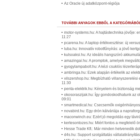
Az Oracle új adatközpont-régiója
TOVÁBBI ANYAGOK EBBŐL A KATEGÓRIÁBÓ
motor-systems.hu: A hajtástechnika jövője: 
11:27
pcarena.hu: A laptop értékvesztése: új versus
luba.hu: Innovatív robotfűnyírás: a jövő ker
kulsoaksi.hu: Az ideális hangszóró akkumuláto
amazingai.hu: A promptok, amelyek megváltoz
gyogylampabolt.hu: A kézi csuklós lézerteráp
ambringa.hu: Ezek alapján értékelik az elek
vilszershop.hu: Megbízható villanyszerelési
11:30
penta-elektrik.hu: Kényelem és biztonság me
okosoraszijak.hu: Így gondoskodhatunk az o
09:01
smartmedical.hu: Csecsemők oxigénhiányos á
novabird.hu: Egy drón kálváriája a naprafor
maconwinch.eu: Ezért jó megoldás egy távirá
kertesontozes.hu: Miért fontos a megfelelő ö
Hesse Trade Kft.: Már minden hetvenedik dolg
d4s.hu: Support szolgáltatás vállalatirányítá