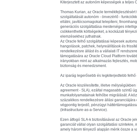
Kiterjesztett az autonóm képességek a teljes 
Thomas Kurian, az Oracle termékfejlesztésért 
szolgáltatását autonóm - önvezérlő - funkciók
ellátni, javítócsomagokat telepíteni, finomha
generációs szolgáltatása mesterséges intellige
csökkenthetik költségeiket, a kockázati tényez
elemzésekhez juthatnak.
Az Oracle felhő szolgáltatásai képesek automat
hangolások, patchek, helyreállítások és friss
rendelkezésre állást és a vállalati IT rendszer
támogatására az Oracle Cloud Platform továb
irányokban mint az alkalmazás fejlesztés, mob
biztonság és menedzsment.
Az iparág legerősebb és legkiterjedtebb felhő 
Az Oracle kiszélesítette, illetve mélységükben is
agreement - SLA), ezáltal magasabb szintű ügyfé
munkafolyamatainak felhőbe migrálását. A kö
százalékos rendelkezésre állási garanciájára 
végpontig terjedő, pénzügyi háttértámogatássa
(Infrastructure-as-a-Service).
Ezen átfogó SLA-k biztosításával az Oracle jel
garanciát vállal olyan szolgáltatási szintekre,
amely három tényező alapján mérik össze a váll