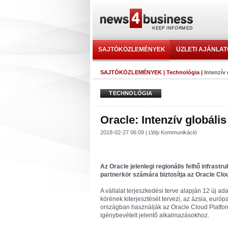
SAJTÓKÖZLEMÉNYEK
ÜZLETI AJÁNLA
SAJTÓKÖZLEMÉNYEK
|
Technológia
|
Intenzív
TECHNOLÓGIA
Oracle: Intenzív globáli
2018-02-27 06:09 | LWp Kommunikáció
Az Oracle jelenlegi regionális felhő infrast
partnerkör számára biztosítja az Oracle Clou
A vállalat terjeszkedési terve alapján 12 új ad
körének kiterjesztését tervezi, az ázsia, euró
országban használják az Oracle Cloud Platform 
igénybevételt jelentő alkalmazásokhoz.