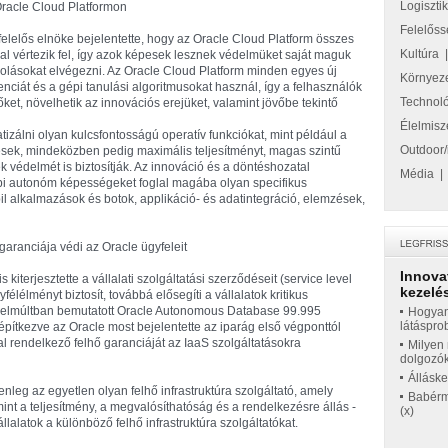
Logiszti
Oracle Cloud Platformon
Felelőss
felelős elnöke bejelentette, hogy az Oracle Cloud Platform összes
Kultúra
kal vértezik fel, így azok képesek lesznek védelmüket saját maguk
ngolásokat elvégezni. Az Oracle Cloud Platform minden egyes új
Környez
nciát és a gépi tanulási algoritmusokat használ, így a felhasználók
Technol
őket, növelhetik az innovációs erejüket, valamint jövőbe tekintő
Élelmisz
izálni olyan kulcsfontosságú operatív funkciókat, mint például a
Outdoor/
ítések, mindeközben pedig maximális teljesítményt, magas szintű
ek védelmét is biztosítják. Az innováció és a döntéshozatal
Média
bi autonóm képességeket foglal magába olyan specifikus
il alkalmazások és botok, applikáció- és adatintegráció, elemzések,
garanciája védi az Oracle ügyfeleit
Innova
 kiterjesztette a vállalati szolgáltatási szerződéseit (service level
kezelés
lélményt biztosít, továbbá elősegíti a vállalatok kritikus
zelmúltban bemutatott Oracle Autonomous Database 99.995
Hogyan
látáspro
építkezve az Oracle most bejelentette az iparág első végponttól
l rendelkező felhő garanciáját az IaaS szolgáltatásokra
Milyen 
dolgozó
Állásk
enleg az egyetlen olyan felhő infrastruktúra szolgáltató, amely
Babérme
 mint a teljesítmény, a megvalósíthatóság és a rendelkezésre állás -
(x)
alatok a különböző felhő infrastruktúra szolgáltatókat.