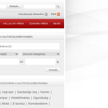
VÁLLALATI HÍREK
SZAKMAI HÍREK
NEWS
-tól
-ig
|
Légi ipar
|
Gazdasági Jog
|
Karrier
|
eripar
|
Hirdető/márka
|
Ügynökség
|
|
Mobil
|
E-biznisz
|
Kereskedelem
|