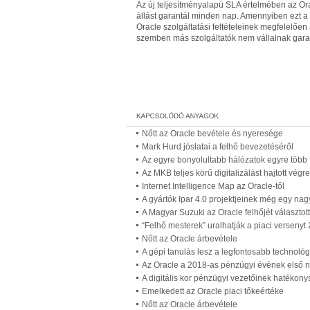
Az új teljesítményalapú SLA értelmében az Ora
állást garantál minden nap. Amennyiben ezt a 
Oracle szolgáltatási feltételeinek megfelelőe
szemben más szolgáltatók nem vállalnak garan
Nőtt az Oracle bevétele és nyeresége
Mark Hurd jóslatai a felhő bevezetéséről
Az egyre bonyolultabb hálózatok egyre több 
Az MKB teljes körű digitalizálást hajtott vég
Internet Intelligence Map az Oracle-től
A gyártók Ipar 4.0 projektjeinek még egy nagy
A Magyar Suzuki az Oracle felhőjét választot
“Felhő mesterek” uralhatják a piaci versenyt 
Nőtt az Oracle árbevétele
A gépi tanulás lesz a legfontosabb technológi
Az Oracle a 2018-as pénzügyi évének első
A digitális kor pénzügyi vezetőinek hatékony
Emelkedett az Oracle piaci tőkeértéke
Nőtt az Oracle árbevétele