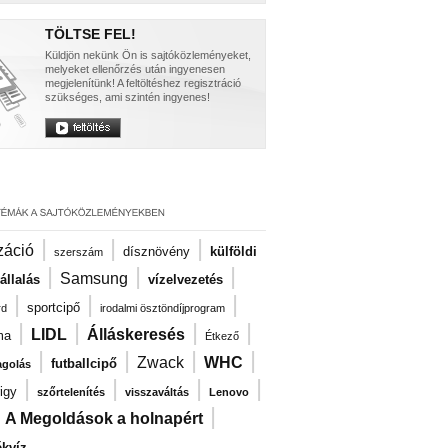
TÖLTSE FEL!
Küldjön nekünk Ön is sajtóközleményeket,
melyeket ellenőrzés után ingyenesen
megjelenítünk! A feltöltéshez regisztráció
szükséges, ami szintén ingyenes!
|
|
|
záció
dísznövény
külföldi
szerszám
|
|
|
Samsung
llalás
vízelvezetés
|
|
|
sportcipő
rd
irodalmi ösztöndíjprogram
|
|
|
|
LIDL
Álláskeresés
ma
Étkező
|
|
|
|
Zwack
WHC
futballcipő
agolás
|
|
|
|
igy
szőrtelenítés
visszaváltás
Lenovo
|
|
A Megoldások a holnapért
kvíz