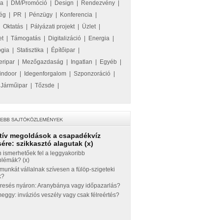
ka
|
DM/Promóció
|
Design
|
Rendezvény
|
ég
|
PR
|
Pénzügy
|
Konferencia
|
|
Oktatás
|
Pályázati projekt
|
Üzlet
|
et
|
Támogatás
|
Digitalizáció
|
Energia
|
ógia
|
Statisztika
|
Építőipar
|
eripar
|
Mezőgazdaság
|
Ingatlan
|
Egyéb
|
indoor
|
Idegenforgalom
|
Szponzoráció
|
|
Járműipar
|
Tőzsde
|
tív megoldások a csapadékvíz
ére: szikkasztó alagutak (x)
 ismerhetőek fel a leggyakoribb
blémák? (x)
munkát vállalnak szívesen a fülöp-szigeteki
k?
eresés nyáron: Aranybánya vagy időpazarlás?
ggy: inváziós veszély vagy csak félreértés?