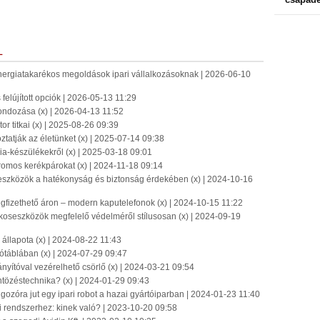
L
energiatakarékos megoldások ipari vállalkozásoknak | 2026-06-10
 felújított opciók | 2026-05-13 11:29
tgondozása (x) | 2026-04-13 11:52
r titkai (x) | 2025-08-26 09:39
tatják az életünket (x) | 2025-07-14 09:38
ia-készülékekről (x) | 2025-03-18 09:01
tromos kerékpárokat (x) | 2024-11-18 09:14
 eszközök a hatékonyság és biztonság érdekében (x) | 2024-10-16
gfizethető áron – modern kaputelefonok (x) | 2024-10-15 11:22
koseszközök megfelelő védelméről stílusosan (x) | 2024-09-19
llapota (x) | 2024-08-22 11:43
gótáblában (x) | 2024-07-29 09:47
nyítóval vezérelhető csörlő (x) | 2024-03-21 09:54
ntözéstechnika? (x) | 2024-01-29 09:43
ozóra jut egy ipari robot a hazai gyártóiparban | 2024-01-23 11:40
si rendszerhez: kinek való? | 2023-10-20 09:58