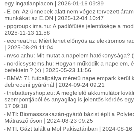
egy ingatlanpiacon | 2026-01-16 09:39
E-on: Az ünnepek alatt nem végez tervezett árams
munkákat az E.ON | 2025-12-04 10:47
ppgroupklima.hu: A padlófűtés jelentősége a mode
2025-11-13 11:58
ecoheat.hu: Miért lehet előnyös az elektromos rad
| 2025-08-29 11:04
nvsolar.hu: Mit mutat a napelem hatékonysága? (
nordicsystems.hu: Hogyan működik a napelem, és
befektetni? (x) | 2025-05-23 11:56
BMW: 71 futballpálya méretű napelempark kerül 
debreceni gyáránál | 2024-09-24 09:21
thebatteryshop.eu: A megfelelő akkumulátor kivá
szempontjából és anyagilag is jelentős kérdés egys
17 09:18
MTI: Biomasszakazán-gyártó bázist épít a Polytec
Mátraszőlősön | 2024-08-23 09:25
MTI: Gázt talált a Mol Pakisztánban | 2024-08-16