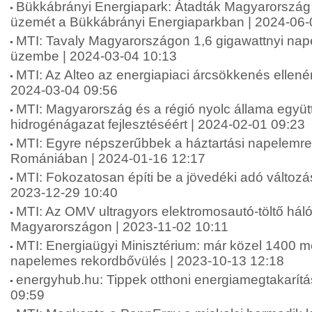
Bükkábrányi Energiapark: Átadták Magyarország 
üzemét a Bükkábrányi Energiaparkban | 2024-06-
MTI: Tavaly Magyarországon 1,6 gigawattnyi nap
üzembe | 2024-03-04 10:13
MTI: Az Alteo az energiapiaci árcsökkenés ellenére 
2024-03-04 09:56
MTI: Magyarország és a régió nyolc állama együ
hidrogénágazat fejlesztéséért | 2024-02-01 09:23
MTI: Egyre népszerűbbek a háztartási napelemr
Romániában | 2024-01-16 12:17
MTI: Fokozatosan építi be a jövedéki adó változá
2023-12-29 10:40
MTI: Az OMV ultragyors elektromosautó-töltő hálóz
Magyarországon | 2023-11-02 10:11
MTI: Energiaügyi Minisztérium: már közel 1400 m
napelemes rekordbővülés | 2023-10-13 12:18
energyhub.hu: Tippek otthoni energiamegtakarítá
09:59