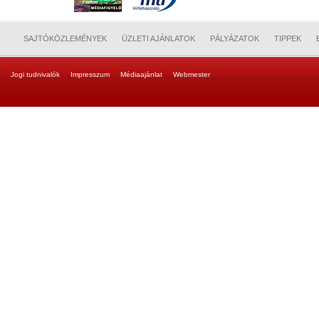
SAJTÓKÖZLEMÉNYEK
ÜZLETI AJÁNLATOK
PÁLYÁZATOK
TIPPEK
Jogi tudnivalók
Impresszum
Médiaajánlat
Webmester