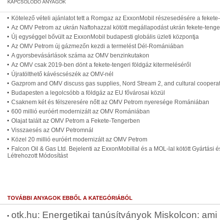
Kötelező vételi ajánlatot tett a Romgaz az ExxonMobil részesedésére a feket
Az OMV Petrom az ukrán Naftohazzal kötött megállapodást ukrán fekete-tenge
Új egységgel bővült az ExxonMobil budapesti globális üzleti központja
Az OMV Petrom új gázmezőn kezdi a termelést Dél-Romániában
A gyorsbevásárlások száma az OMV benzinkutakon
Az OMV csak 2019-ben dönt a fekete-tengeri földgáz kitermeléséről
Újratölthető kávéscsészék az OMV-nél
Gazprom and OMV discuss gas supplies, Nord Stream 2, and cultural coopera
Budapesten a legolcsóbb a földgáz az EU fővárosai közül
Csaknem két és félszeresére nőtt az OMV Petrom nyeresége Romániában
600 millió euróért modernizált az OMV Romániában
Olajat talált az OMV Petrom a Fekete-Tengerben
Visszaesés az OMV Petromnál
Közel 20 millió euróért modernizált az OMV Petrom
Falcon Oil & Gas Ltd. Bejelenti az ExxonMobillal és a MOL-lal kötött Gyártási
Létrehozott Módosítást
TOVÁBBI ANYAGOK EBBŐL A KATEGÓRIÁBÓL
otk.hu: Energetikai tanúsítványok Miskolcon: ami