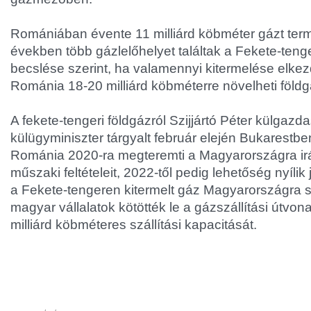
Romániában évente 11 milliárd köbméter gázt terme
években több gázlelőhelyet találtak a Fekete-tenger
becslése szerint, ha valamennyi kitermelése elkez
Románia 18-20 milliárd köbméterre növelheti földg
A fekete-tengeri földgázról Szijjártó Péter külgazd
külügyminiszter tárgyalt február elején Bukarestben
Románia 2020-ra megteremti a Magyarországra ir
műszaki feltételeit, 2022-től pedig lehetőség nyíli
a Fekete-tengeren kitermelt gáz Magyarországra sz
magyar vállalatok kötötték le a gázszállítási útvonal
milliárd köbméteres szállítási kapacitását.