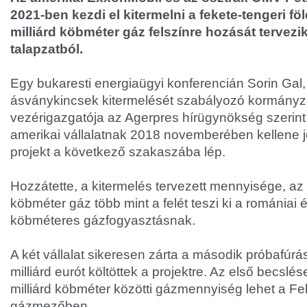
2021-ben kezdi el kitermelni a fekete-tengeri fö
milliárd köbméter gáz felszínre hozását tervezi
talapzatból.
Egy bukaresti energiaügyi konferencián Sorin Gal,
ásványkincsek kitermelését szabályozó kormányz
vezérigazgatója az Agerpres hírügynökség szerint
amerikai vállalatnak 2018 novemberében kellene j
projekt a következő szakaszába lép.
Hozzátette, a kitermelés tervezett mennyisége, az é
köbméter gáz több mint a felét teszi ki a romániai 
köbméteres gázfogyasztásnak.
A két vállalat sikeresen zárta a második próbafúrás
milliárd eurót költöttek a projektre. Az első becslé
milliárd köbméter közötti gázmennyiség lehet a Fek
gázmezőben.