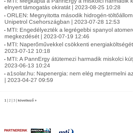
MTI: Megkapta a PannErgy a miskolci harmadik k
elnyert támogatás okiratát | 2023-08-25 10:28
ORLEN: Megnyitotta második hidrogén-töltőáll
Unipetrol Csehországban | 2023-07-28 12:53
MTI: Engedélyezték a legrégebbi spanyol atome
megkezdését | 2023-07-19 12:46
MTI: Naperőművekkel csökkenti energiaköltségét ö
2023-07-12 10:18
MTI: A PannErgy átütemezi harmadik miskolci kútj
2023-06-13 10:24
a1solar.hu: Napenergia: nem elég megtermelni az á
| 2023-04-27 09:59
|
|
|
1
2
3
következő »
PARTNEREINK