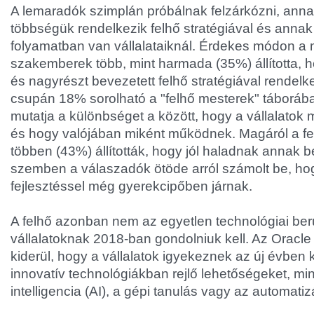
A lemaradók szimplán próbálnak felzárkózni, anna
többségük rendelkezik felhő stratégiával és anna
folyamatban van vállalataiknál. Érdekes módon a 
szakemberek több, mint harmada (35%) állította, ho
és nagyrészt bevezetett felhő stratégiával rendelk
csupán 18% sorolható a "felhő mesterek" táborába.
mutatja a különbséget a között, hogy a vállalatok m
és hogy valójában miként működnek. Magáról a fel
többen (43%) állították, hogy jól haladnak annak 
szemben a válaszadók ötöde arról számolt be, hogy
fejlesztéssel még gyerekcipőben járnak.
A felhő azonban nem az egyetlen technológiai ber
vállalatoknak 2018-ban gondolniuk kell. Az Oracle 
kiderül, hogy a vállalatok igyekeznek az új évben k
innovatív technológiákban rejlő lehetőségeket, mi
intelligencia (AI), a gépi tanulás vagy az automatiz