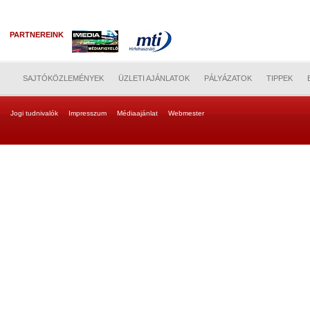
PARTNEREINK
SAJTÓKÖZLEMÉNYEK
ÜZLETI AJÁNLATOK
PÁLYÁZATOK
TIPPEK
Jogi tudnivalók
Impresszum
Médiaajánlat
Webmester