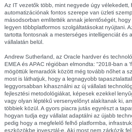
Az IT vezetők több, mint negyede úgy vélekedett,
automatizációnak fontos szerepe van üzleti szemp
másodsorban említették annak jelentőségét, hogy 
legyen többplatformos szolgáltatásokat nyújtani. 
tartotta fontosnak a mesterséges intelligenciát és a
vállalatán belül.
Andrew Sutherland, az Oracle hardver és technoló
EMEA és APAC régióban elmondta: "2018-ban a 'f
mögöttük lemaradók között még tovább nőhet a s
most is láthatjuk, hogy a legnagyobb tapasztalatta
leggyorsabban kihasználni az új vállalati technológ
fejlesztési metodológiákat, képesek ezekkel lenyűg
vagy olyan léptékű versenyelőnyt alakítanak ki, am
többiek közül. A gyors piacra jutás egyrészt a tapa
hogyan tudja egy vállalat adaptálni az újabb techn
pedig hogy a megfelelő felhő platformba, infrastru
eszközökbe invesztál-e. Aki most nem zárkózik fel