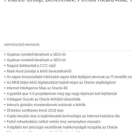
Gyakran ismételt kérdések a SEO-ról
Gyakran ismételt kérdések a SEO-ról
Nagyot dobbantott a CCC cipő
Mark Hurd jóslatai a felhő bevezetéséről
Az egyre bonyolultabb hálózatok egyre több fejfájást okoznak az IT-vezetők s
Az MKB teljes körű digitalizálást hajtott végre az Oracle segítségével
Internet Intelligence Map az Oracle-től
A gyártók Ipar 4.0 projektjeinek még egy nagy lépéssel kell fejlődniük
A Magyar Suzuki az Oracle felhőjét választotta
Intenzív globális növekedésnek indulnak a felhők
Öt fontos szoftveres trend 2018-ban
A gépi tanulás lesz a legfontosabb technológia az internet indulása óta
Felhő infrastruktúra nélkül nehéz lesz versenyben maradni
A digitális kor pénzügyi vezetőinek hatékonyságát vizsgálta az Oracle