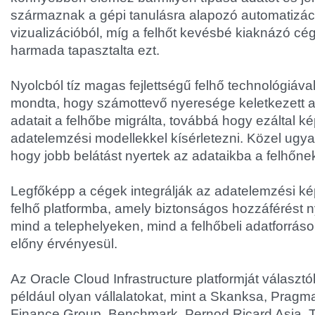
származnak a gépi tanulásra alapozó automatizác
vizualizációból, míg a felhőt kevésbé kiaknázó c
harmada tapasztalta ezt.
Nyolcból tíz magas fejlettségű felhő technológiával
mondta, hogy számottevő nyeresége keletkezett az
adatait a felhőbe migrálta, továbbá hogy ezáltal 
adatelemzési modellekkel kísérletezni. Közel ugyan
hogy jobb belátást nyertek az adataikba a felhőn
Legfőképp a cégek integrálják az adatelemzési k
felhő platformba, amely biztonságos hozzáférést 
mind a telephelyeken, mind a felhőbeli adatforrás
előny érvényesül.
Az Oracle Cloud Infrastructure platformját választó
például olyan vállalatokat, mint a Skanksa, Pragma
Finance Group, Benchmark, Pernod Ricard Asia, Te