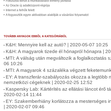
Fókuszba került a munkavállalói élmény javítása
Az Oracle új adatközpont-régiója
Internet a felhők felett
A fogyasztók egyre aktívabban alakítják a vásárlási folyamatot
TOVÁBBI ANYAGOK EBBŐL A KATEGÓRIÁBÓL
K&H: Mennyire kell az autó? | 2020-05-07 10:25
K&H: A magyarok tizede él hónapról hónapra | 2
MTI: A válság után megváltozik a foglalkoztatás 
06 10:26
MTI: A magyarok 4 százaléka végzett feketemunk
EY: A transzferár-szabályozás okozza a legtöbb
nemzetközi cégeknek | 2020-02-25 12:52
Kaspersky Lab: Kártérítés az ellátási láncot érő 
2020-02-14 11:44
EY: Szakemberhiány korlátozza a mesterséges int
| 2020-02-07 09:46