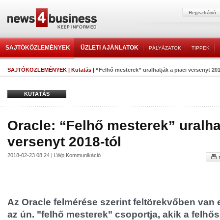
SAJTÓKÖZLEMÉNYEK
ÜZLETI AJÁNLATOK
PÁLYÁZATOK
TIPPEK
SAJTÓKÖZLEMÉNYEK
|
Kutatás
|
“Felhő mesterek” uralhatják a piaci versenyt 201
KUTATÁS
Oracle: “Felhő mesterek” uralhat
versenyt 2018-tól
2018-02-23 08:24 | LWp Kommunikáció
Az Oracle felmérése szerint feltörekvőben van eg
az ún. "felhő mesterek" csoportja, akik a felhő