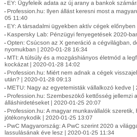
EY: Ügyfeleik adata az új arany a bankok számár
Profession.hu: Ilyen állást keresni most a magyar
05 11:40
EY: A társadalmi ügyekben aktív cégek előnyben
Kaspersky Lab: Pénzügyi fenyegetések 2020-ban
Opten: Csúcson az X generáció a cégvilágban, d
nyomukban | 2020-01-28 16:34
MTI: A túlsúly és a mozgáshiányos életmód a leg
kockázat | 2020-01-28 14:02
Profession.hu: Miért nem adnak a cégek visszajelz
után? | 2020-01-28 09:13
METU: Nagy az egyetemisták vállalkozó kedve |
Profession.hu: Szembeszökő kettősség jellemzi a
álláshirdetéseket | 2020-01-25 20:07
Profession.hu: A magyar munkavállalók szeretik
jótékonykodik | 2020-01-25 13:07
PwC Magyarország: A PwC szerint 2020 a világ
lassulásának éve lesz | 2020-01-25 11:34