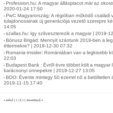
Profession.hu: A magyar álláspiacot már az okost
2020-01-24 17:50
PwC Magyarország: A régióban működő családi v
tulajdonosainak új generációja vezető szerepre ké
14:05
szallas.hu: Igy szilveszterezik a magyar | 2019-1
Bónusz Brigád: Mennyit szántunk 2019-ben a le
éttermekre? | 2019-12-30 07:32
Romania-Insider: Romániában van a legkisebb k
22:03
Budapest Bank : Évről évre többet költ a magyar
karácsonyi ünnepekre | 2019-12-27 13:05
BDO: Évente mintegy 50 ezerrel nő a betöltetlen 
2019-11-15 17:40
|
|
|
|
« előző
2
3
4
következő »