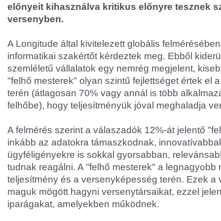
előnyeit kihasználva kritikus előnyre tesznek sz
versenyben.
A Longitude által kivitelezett globális felmérésébe
informatikai szakértőt kérdeztek meg. Ebből kiderü
szemléletű vállalatok egy nemrég megjelent, kiseb
"felhő mesterek" olyan szintű fejlettséget értek el 
terén (átlagosan 70% vagy annál is több alkalmaz
felhőbe), hogy teljesítményük jóval meghaladja ve
A felmérés szerint a válaszadók 12%-át jelentő "f
inkább az adatokra támaszkodnak, innovatívabba
ügyféligényekre is sokkal gyorsabban, relevánsa
tudnak reagálni. A "felhő mesterek" a legnagyobb 
teljesítmény és a versenyképesség terén. Ezek a 
maguk mögött hagyni versenytársaikat, ezzel jel
iparágakat, amelyekben működnek.