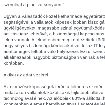
szorulhat a piaci versenyben."
Ugyan a válaszadók közel kétharmada egyetértett
segítségével a vállalatok képesek jobban kiszolgál
ügyféligényeket, magasabb szintű együttműködést
agilitást tesz lehetővé, a biztonsággal kapcsolatos
jelen vannak. A felmérésben megkérdezettek körül
hogy súlyos biztonsági kérdéseket vet fel az IT fo
adattömegek felhőbe való helyezése. Ezzel szem
alkalmazások nagyobb biztonságban vannak a fel
korábban.
Akiket az adat vezérel
Az elemzési képességek terén a felmérés szintén
mutat azon vállalatok között, akik fejlettebb, illetve
technológiával élnek. Az előbbiek 60%-a állította,
könnyebben elemez bármilyen típusú adatot és jel