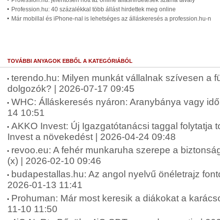
Profession.hu: jelentősen nőtt az online álláshirdetések száma tavaly
Profession.hu: 40 százalékkal több állást hirdettek meg online
Már mobillal és iPhone-nal is lehetséges az álláskeresés a profession.hu-n
TOVÁBBI ANYAGOK EBBŐL A KATEGÓRIÁBÓL
terendo.hu: Milyen munkát vállalnak szívesen a fü
dolgozók? | 2026-07-17 09:45
WHC: Álláskeresés nyáron: Aranybánya vagy idő
14 10:51
AKKO Invest: Új Igazgatótanácsi taggal folytatj
Invest a növekedést | 2026-04-24 09:48
revoo.eu: A fehér munkaruha szerepe a biztonsá
(x) | 2026-02-10 09:46
budapestallas.hu: Az angol nyelvű önéletrajz fo
2026-01-13 11:41
Prohuman: Már most keresik a diákokat a karács
11-10 11:50