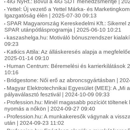
4iG NyRt.: Bővül a 4iG SDT menedzsmentje | 20
Yettel: Új vezető a Yettel Márka- és Marketingko
Igazgatóság élén | 2025-07-30 09:13
SPAR Magyarország Kereskedelmi Kft.: Sikerrel zár
SPAR utánpótlásprogramja | 2025-06-10 10:21
kaszashelga.hu: Motiváló bónuszrendszer kialakí
09:23
Katkics Attila: Az álláskeresés alapja a megfelelőe
2025-01-14 09:10
Human Centrum: Béremelési és karrierkilátások 
10:16
Bridgestone: Női erő az abroncsgyártásban | 20
Magyar Elektrotechnikai Egyesület (MEE): A „Mi 
pályaválasztó fesztivál | 2024-10-09 09:33
Profession.hu: Minél magasabb pozíciót töltenek
nyomás a nőkön | 2024-09-27 09:40
Profession.hu: A munkakeresők vágynak a vissza
után | 2024-09-23 11:02