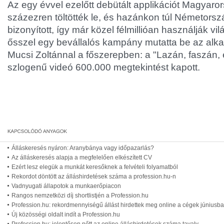
Az egy évvel ezelőtt debütált applikációt Magyaro
százezren töltötték le, és hazánkon túl Németorsz
bizonyított, így már közel félmillióan használják vi
ősszel egy bevállalós kampány mutatta be az alk
Mucsi Zoltánnal a főszerepben: a "Lazán, faszán,
szlogenű videó 600.000 megtekintést kapott.
Álláskeresés nyáron: Aranybánya vagy időpazarlás?
Az álláskeresés alapja a megfelelően elkészített CV
Ezért lesz elegük a munkát keresőknek a felvételi folyamatból
Rekordot döntött az álláshirdetések száma a profession.hu-n
Vadnyugati állapotok a munkaerőpiacon
Rangos nemzetközi díj shortlistjén a Profession.hu
Profession.hu: rekordmennyiségű állást hirdettek meg online a cégek júniusb
Új közösségi oldalt indít a Profession.hu