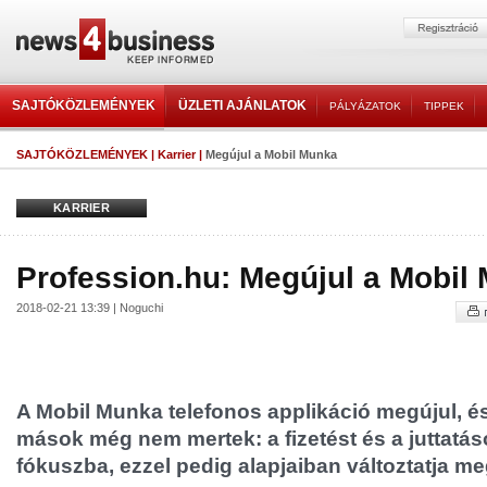
SAJTÓKÖZLEMÉNYEK
ÜZLETI AJÁNLATOK
PÁLYÁZATOK
TIPPEK
SAJTÓKÖZLEMÉNYEK
|
Karrier
|
Megújul a Mobil Munka
KARRIER
Profession.hu: Megújul a Mobil
2018-02-21 13:39 | Noguchi
A Mobil Munka telefonos applikáció megújul, és
mások még nem mertek: a fizetést és a juttatás
fókuszba, ezzel pedig alapjaiban változtatja me