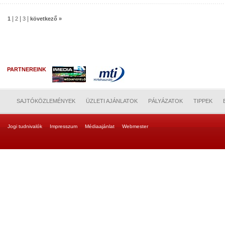
|
|
|
1
2
3
következő »
PARTNEREINK
SAJTÓKÖZLEMÉNYEK
ÜZLETI AJÁNLATOK
PÁLYÁZATOK
TIPPEK
Jogi tudnivalók
Impresszum
Médiaajánlat
Webmester