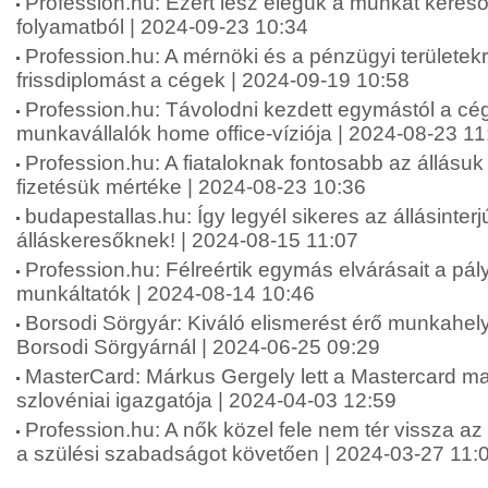
Profession.hu: Ezért lesz elegük a munkát keresők
folyamatból | 2024-09-23 10:34
Profession.hu: A mérnöki és a pénzügyi területekr
frissdiplomást a cégek | 2024-09-19 10:58
Profession.hu: Távolodni kezdett egymástól a cé
munkavállalók home office-víziója | 2024-08-23 11
Profession.hu: A fiataloknak fontosabb az állásuk
fizetésük mértéke | 2024-08-23 10:36
budapestallas.hu: Így legyél sikeres az állásinterj
álláskeresőknek! | 2024-08-15 11:07
Profession.hu: Félreértik egymás elvárásait a pá
munkáltatók | 2024-08-14 10:46
Borsodi Sörgyár: Kiváló elismerést érő munkahely
Borsodi Sörgyárnál | 2024-06-25 09:29
MasterCard: Márkus Gergely lett a Mastercard m
szlovéniai igazgatója | 2024-04-03 12:59
Profession.hu: A nők közel fele nem tér vissza a
a szülési szabadságot követően | 2024-03-27 11: