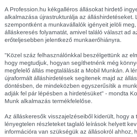
A Profession.hu kékgalléros állásokat hirdető ingy
alkalmazása újrastrukturálja az álláshirdetéseket
szempontként a munkavállalók igényeit jelöli meg,
álláskeresés folyamatát, amivel találó választ ad 
erőteljesebben jelentkező munkaerőhiányra.
"Közel száz felhasználónkkal beszélgettünk az e
hogy megtudjuk, hogyan segíthetnénk még könny
megfelelő állás megtalálását a Mobil Munkán. A lé
újraformált álláshirdetések segítenek majd az áll
döntésben, de mindeközben egyszerűsítik a munkálta
adják fel pár lépésben a hirdetésüket" - mondta 
Munk alkalmazás termékfelelőse.
Az álláskeresők visszajelzéseiből kiderült, hogy a 
lényegtelen részleteket taglaló leírások helyett ke
információra van szükségük az állásokról ahhoz,