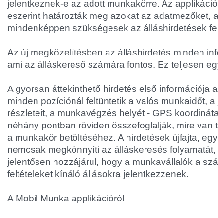
jelentkeznek-e az adott munkakörre. Az applikáció 
eszerint határozták meg azokat az adatmezőket, 
mindenképpen szükségesek az álláshirdetések fe
Az új megközelítésben az álláshirdetés minden inf
ami az álláskereső számára fontos. Ez teljesen eg
A gyorsan áttekinthető hirdetés első információja a 
minden pozíciónál feltüntetik a valós munkaidőt, a
részleteit, a munkavégzés helyét - GPS koordinát
néhány pontban röviden összefoglalják, mire van
a munkakör betöltéséhez. A hirdetések újfajta, e
nemcsak megkönnyíti az álláskeresés folyamatát,
jelentősen hozzájárul, hogy a munkavállalók a sz
feltételeket kínáló állásokra jelentkezzenek.
A Mobil Munka applikációról