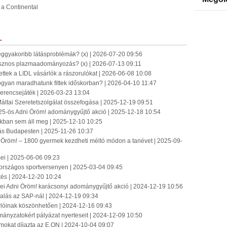
 a Continental
L
eggyakoribb látásproblémák? (x) | 2026-07-20 09:56
sznos plazmaadományozás? (x) | 2026-07-13 09:11
ettek a LIDL vásárlók a rászorulókat | 2026-06-08 10:08
ogyan maradhatunk fittek időskorban? | 2026-04-10 11:47
Szerencsejáték | 2026-03-23 13:04
áltai Szeretetszolgálat összefogása | 2025-12-19 09:51
25-ös Adni Öröm! adománygyűjtő akció | 2025-12-18 10:54
zakban sem áll meg | 2025-12-10 10:25
lás Budapesten | 2025-11-26 10:37
 Öröm! – 1800 gyermek kezdheti méltó módon a tanévet | 2025-09-
ei | 2025-06-06 09:23
országos sportversenyen | 2025-03-04 09:45
tés | 2024-12-20 10:24
ei Adni Öröm! karácsonyi adománygyűjtő akció | 2024-12-19 10:56
llalás az SAP-nál | 2024-12-19 09:34
sárlóinak köszönhetően | 2024-12-16 09:43
mányzatokért pályázat nyerteseit | 2024-12-09 10:50
amokat díjazta az E.ON | 2024-10-04 09:07