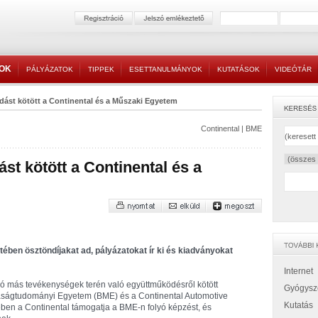
TOK
PÁLYÁZATOK
TIPPEK
ESETTANULMÁNYOK
KUTATÁSOK
VIDEÓTÁR
dást kötött a Continental és a Műszaki Egyetem
Continental
|
BME
st kötött a Continental és a
ében ösztöndíjakat ad, pályázatokat ír ki és kiadványokat
Internet
dó más tevékenységek terén való együttműködésről kötött
Gyógysz
ságtudományi Egyetem (BME) és a Continental Automotive
Kutatás
ében a Continental támogatja a BME-n folyó képzést, és