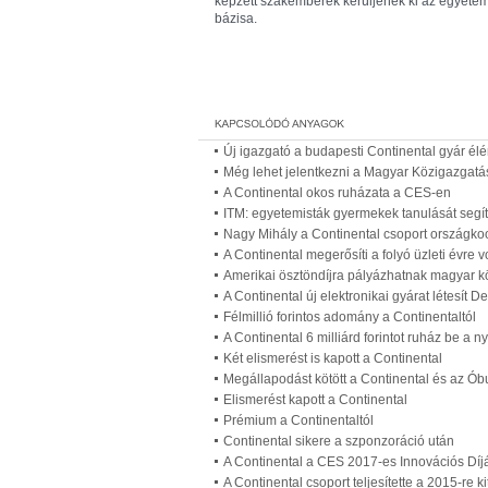
képzett szakemberek kerüljenek ki az egyete
bázisa.
Új igazgató a budapesti Continental gyár él
Még lehet jelentkezni a Magyar Közigazgatá
A Continental okos ruházata a CES-en
ITM: egyetemisták gyermekek tanulását segíth
Nagy Mihály a Continental csoport országko
A Continental megerősíti a folyó üzleti évre
Amerikai ösztöndíjra pályázhatnak magyar k
A Continental új elektronikai gyárat létesít 
Félmillió forintos adomány a Continentaltól
A Continental 6 milliárd forintot ruház be a
Két elismerést is kapott a Continental
Megállapodást kötött a Continental és az Ó
Elismerést kapott a Continental
Prémium a Continentaltól
Continental sikere a szponzoráció után
A Continental a CES 2017-es Innovációs Díjá
A Continental csoport teljesítette a 2015-re kit