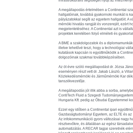
infrastrukturális segítséget nyújt az intézmény
A megállapodás értelmében a Continental szak
hallgatóinak, továbbá gyakornoki munkát is ka
pályázatokkal segíti az egyetem hallgatóit. A v
mérnöki hivatás rangját és vonzerejét, ezért h
megjelentetéséhez. A Continental azt is válla
projektek keretében folyó elméleti és gyakorla
A BME a szakdolgozatok és a diplomamunkák té
illetve lehetővé teszi, hogy a technológiai v
kutatások kapcsán is együttműködik a Continen
dolgozóinak szakmai továbbképzésében.
Az öt évre szóló megállapodást dr. Józsa János
eseményen részt vett dr. Jakab László, a Villa
Közlekedésmérnöki és Járműmérnöki Kar dékán
tanszékvezetője.
A megállapodás jól illik abba a sorba, amel
ContiTech Fluid a Szegedi Tudományegyetemme
Hungaria Kft. pedig az Óbudai Egyetemmel ko
Ezzel egy időben a Continental ipari együttm
Gazdaságtudományi Egyetem, az ELTE és az M
Az infokommunikáció gyors változásai nagy ha
résztvevőkre, és általában az egész társadalo
automatizálás. A RECAR tagjai szeretnék elér