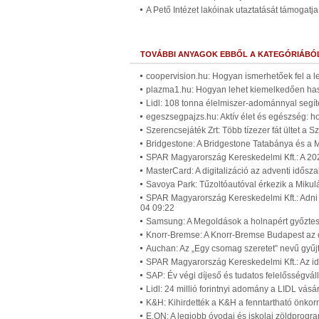
A Pető Intézet lakóinak utaztatását támogatja
TOVÁBBI ANYAGOK EBBŐL A KATEGÓRIÁBÓ
coopervision.hu: Hogyan ismerhetőek fel a l
plazma1.hu: Hogyan lehet kiemelkedően ha
Lidl: 108 tonna élelmiszer-adománnyal segít
egeszsegpajzs.hu: Aktív élet és egészség: h
Szerencsejáték Zrt: Több tízezer fát ültet a 
Bridgestone: A Bridgestone Tatabánya és a M
SPAR Magyarország Kereskedelmi Kft.: A 20
MasterCard: A digitalizáció az adventi idős
Savoya Park: Tűzoltóautóval érkezik a Miku
SPAR Magyarország Kereskedelmi Kft.: Adni
04 09:22
Samsung: A Megoldások a holnapért győztes
Knorr-Bremse: A Knorr-Bremse Budapest az 
Auchan: Az „Egy csomag szeretet” nevű gyűj
SPAR Magyarország Kereskedelmi Kft.: Az id
SAP: Év végi díjeső és tudatos felelősségvá
Lidl: 24 millió forintnyi adomány a LIDL vá
K&H: Kihirdették a K&H a fenntartható önkor
E.ON: A legjobb óvodai és iskolai zöldprogr