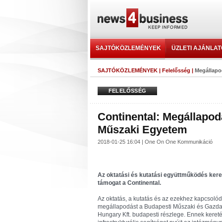
SAJTÓKÖZLEMÉNYEK
ÜZLETI AJÁNLA
SAJTÓKÖZLEMÉNYEK
|
Felelősség
|
Megállapo
FELELŐSSÉG
Continental: Megállapodá
Műszaki Egyetem
2018-01-25 16:04 | One On One Kommunikáció
Az oktatási és kutatási együttműködés keret
támogat a Continental.
Az oktatás, a kutatás és az ezekhez kapcsoló
megállapodást a Budapesti Műszaki és Gazda
Hungary Kft. budapesti részlege. Ennek keret