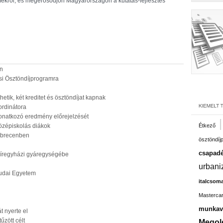
mekről, és megerősödjön Magyarországon a kutatás-fejlesztés
én
si Ösztöndíjprogramra
etik, két kreditet és ösztöndíjat kapnak
ordinátora
 vonatkozó eredmény előrejelzését
özépiskolás diákok
Étkező
Debrecenben
ösztöndíj
csapadé
 nyíregyházi gyáregységébe
urbani
budai Egyetem
italcsom
Masterca
munkavá
t nyerte el
űzött célt
Megol