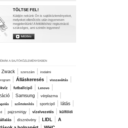
TÖLTSE FEL!
Küldjön nekünk Ön is sajtóközleményeket,
melyeket ellenőrzés után ingyenesen
megjelenítünk! A feltöltéshez regisztráció
szükséges, ami szintén ingyenes!
|
|
|
Zwack
szerszám
irodalmi
|
|
|
Álláskeresés
program
visszaváltás
|
|
|
kvíz
futballcipő
Lenovo
|
|
|
záció
Samsung
vérplazma
|
|
|
|
látás
sportcipő
agolás
szőrtelenítés
|
|
|
pajzsmirigy
vízelvezetés
külföldi
rd
|
|
|
LIDL
A
llalás
dísznövény
|
dások a holnapért
WHC