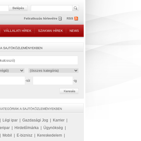
VÁLLALATI HÍREK
SZAKMAI HÍREK
NEWS
-tól
-ig
|
Légi ipar
|
Gazdasági Jog
|
Karrier
|
eripar
|
Hirdető/márka
|
Ügynökség
|
|
Mobil
|
E-biznisz
|
Kereskedelem
|