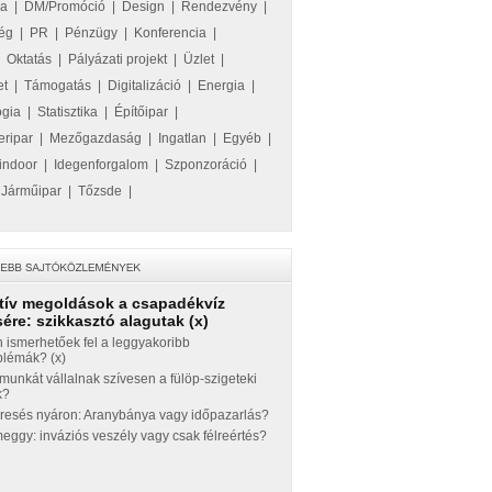
ka
|
DM/Promóció
|
Design
|
Rendezvény
|
ég
|
PR
|
Pénzügy
|
Konferencia
|
|
Oktatás
|
Pályázati projekt
|
Üzlet
|
et
|
Támogatás
|
Digitalizáció
|
Energia
|
ógia
|
Statisztika
|
Építőipar
|
eripar
|
Mezőgazdaság
|
Ingatlan
|
Egyéb
|
indoor
|
Idegenforgalom
|
Szponzoráció
|
|
Járműipar
|
Tőzsde
|
tív megoldások a csapadékvíz
ére: szikkasztó alagutak (x)
 ismerhetőek fel a leggyakoribb
blémák? (x)
munkát vállalnak szívesen a fülöp-szigeteki
k?
eresés nyáron: Aranybánya vagy időpazarlás?
ggy: inváziós veszély vagy csak félreértés?