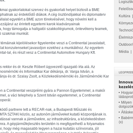
nek.
Logiszti
Felelőss
mai gyakorlatokat szervez és gyakorlati helyet biztosít a BME
phatnak az érdeklődő diákok. A cég ösztöndíjakkal és diplomaterv
Kultúra
állalat egyetért a BME azon törekvésével, hogy növelni kell a
Környez
ozzájárul az érintett egyetemi karok kiadványainak
lta, hogy támogatja a hallgatói szakkollégiumok, öntevékeny teamek,
Technol
ti szakmai munkát.
Élelmisz
máinak kijelölésekor figyelembe veszi a Continental javaslatait,
Outdoor/
állalat konzulenseket javasoljon ezekhez a munkákhoz. Az egyetem
Média
tal-lal, és részt vesz a Continental Automotive Hungary Kft.
 rektor és dr. Keszte Róbert ügyvezető igazgató írta alá. Az
mosmérnöki és Informatikai Kar dékánja, dr. Varga István, a
ja és dr. Szalay Zsolt, a Közlekedésmérnöki és Járműmérnöki Kar
Innova
kezelés
yben a Continental veszprémi gyára a Pannon Egyetemmel, a makói
Hogyan
l, a váci telephely a Szent István egyetemmel, a Continental
látáspro
operál.
Milyen 
dolgozó
űködő partnere lett a RECAR-nak, a Budapesti Műszaki és
Állásk
TA SZTAKI közös, az autonóm járműveket kutató központjának is.
Babérme
tással vannak a járművekre, az infrastruktúrára, a közlekedésben
(x)
mra. A gépjárműfejlesztés területén is megfigyelhető a folyamatos
ni, hogy még magasabb legyen a hazai kutatás színvonala, jól