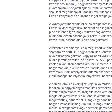
A fogyasztók annak alapján határozzák meg az 
közlekedési módok), hogy azok mennyire felel
elvárásoknak. A saját tulajdonú járművel törté
szállítási megoldásokat - hosszú távú utazás 
Ezek a kényelmet és a szabadságot szolgálják
A közös járműhasználatot célzó szolgáltatásokat
Ezeket a kínai fogyasztók használják a legsz
piac esetében igaz, hogy miután a fogyasztók 
általában tovább használják ezeket. A válasza
közös járműhasználatot célzó szolgáltatást.
A felmérés eredményei és a megismert vélemén
számára az derült ki, hogy a mobilitás kontex
a választott szolgáltatás, vagy az adott közl
által a járműben töltött idő hossza. A 15-20 p
esetén olyan szempontok kerülnek előtérbe, 
hagyományos, évekre szóló autó/tulajdonosi ka
középtávú utak, amelyek időtartama akár néhán
életminőséget befolyásoló tényezőkről beszél
A percek, órák és évek új szűrőjét alkalmazva
ideálisak a hagyományos mobilitási termékek 
járműhasználatot célzó szolgáltatások keretéb
megfelelő járműveket és autóbelsőket tudjunk t
megértenünk, hanem azt is, hogy egy adott ho
hogyan valósítsuk meg. Ha tudjuk, hogy mindö
márka, a szolgáltatás vagy a termék ígéretét 