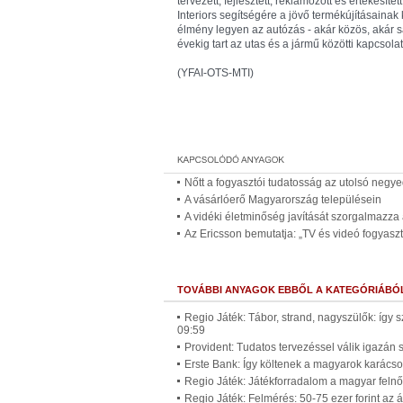
tervezett, fejlesztett, reklámozott és értékesí
Interiors segítségére a jövő termékújításaina
élmény legyen az autózás - akár közös, akár sa
évekig tart az utas és a jármű közötti kapcsolat
(YFAI-OTS-MTI)
Nőtt a fogyasztói tudatosság az utolsó neg
A vásárlóerő Magyarország településein
A vidéki életminőség javítását szorgalmazza
Az Ericsson bemutatja: „TV és videó fogyaszt
TOVÁBBI ANYAGOK EBBŐL A KATEGÓRIÁBÓ
Regio Játék: Tábor, strand, nagyszülők: így 
09:59
Provident: Tudatos tervezéssel válik igazán
Erste Bank: Így költenek a magyarok karácso
Regio Játék: Játékforradalom a magyar felnő
Regio Játék: Felmérés: 50-75 ezer forint az 