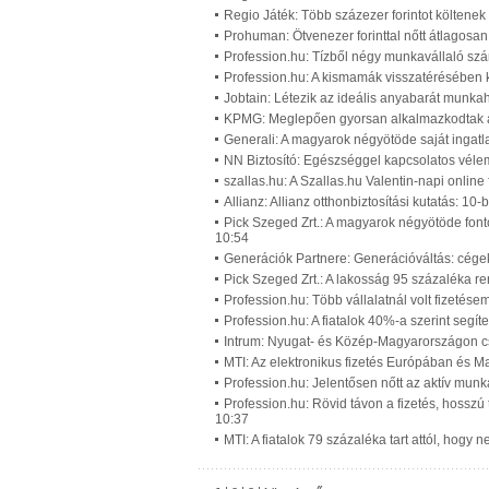
Regio Játék: Több százezer forintot költenek
Prohuman: Ötvenezer forinttal nőtt átlagosan
Profession.hu: Tízből négy munkavállaló szá
Profession.hu: A kismamák visszatérésében 
Jobtain: Létezik az ideális anyabarát munk
KPMG: Meglepően gyorsan alkalmazkodtak a p
Generali: A magyarok négyötöde saját ingatl
NN Biztosító: Egészséggel kapcsolatos vél
szallas.hu: A Szallas.hu Valentin-napi onlin
Allianz: Allianz otthonbiztosítási kutatás: 10
Pick Szeged Zrt.: A magyarok négyötöde font
10:54
Generációk Partnere: Generációváltás: cégek
Pick Szeged Zrt.: A lakosság 95 százaléka re
Profession.hu: Több vállalatnál volt fizetés
Profession.hu: A fiatalok 40%-a szerint segí
Intrum: Nyugat- és Közép-Magyarországon cs
MTI: Az elektronikus fizetés Európában és 
Profession.hu: Jelentősen nőtt az aktív mun
Profession.hu: Rövid távon a fizetés, hossz
10:37
MTI: A fiatalok 79 százaléka tart attól, hog