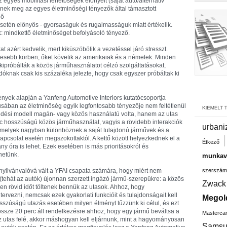
egyes mobilitási lehetőségek előnyeit (saját autó/alternatív
nek meg az egyes életminőségi tényezők által támasztott
nő
esetén előnyös - gyorsaságuk és rugalmasságuk miatt értékelik.
: mindkettő életminőséget befolyásoló tényező.
 azért kedvelik, mert kiküszöbölik a vezetéssel járó stresszt.
élesebb körben; őket követik az amerikaiak és a németek. Minden
kipróbálták a közös járműhasználatot célzó szolgáltatásokat,
dóknak csak kis százaléka jelezte, hogy csak egyszer próbáltak ki
yek alapján a Yanfeng Automotive Interiors kutatócsoportja
tusában az életminőség egyik legfontosabb tényezője nem feltétlenül
ekedési modell magán- vagy közös használatú volta, hanem az utas
erc hosszúságú közös járműhasználat, vagyis a rövidebb interakciók
urbani
amelyek nagyban különböznek a saját tulajdonú járművek és a
pcsolat esetén megszokottaktól. A kettő között helyezkednek el a
Étkező
y óra is lehet. Ezek esetében is más prioritásokról és
hetünk.
munkavá
 nyilvánvalóvá vált a YFAI csapata számára, hogy miért nem
szerszám
(tehát az autók) újonnan szerzett ingázó jármű-szerepükre: a közös
Zwack
en rövid időt töltenek bennük az utasok. Ahhoz, hogy
ervezni, nemcsak ezek gyakorlati funkcióit és tulajdonságait kell
Megol
sszúságú utazás esetében milyen élményt tűzzünk ki célul, és ezt
ssze 20 perc áll rendelkezésre ahhoz, hogy egy jármű beváltsa a
Masterca
az utas felé, akkor máshogyan kell eljárnunk, mint a hagyományosan
Samsu