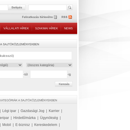
VÁLLALATI HÍREK
SZAKMAI HÍREK
NEWS
-tól
-ig
|
Légi ipar
|
Gazdasági Jog
|
Karrier
|
eripar
|
Hirdető/márka
|
Ügynökség
|
|
Mobil
|
E-biznisz
|
Kereskedelem
|