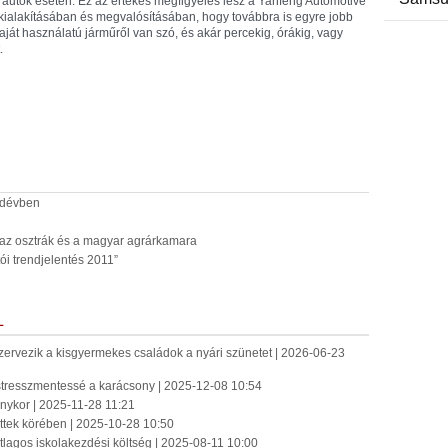
tett autók esetén. Ez az értékes megfigyelés lesz a Yanfeng Automotive
k kialakításában és megvalósításában, hogy továbbra is egyre jobb
ját használatú járműről van szó, és akár percekig, órákig, vagy
.
yedévben
 az osztrák és a magyar agrárkamara
ói trendjelentés 2011”
L
szervezik a kisgyermekes családok a nyári szünetet | 2026-06-23
 stresszmentessé a karácsony | 2025-12-08 10:54
nykor | 2025-11-28 11:21
ttek körében | 2025-10-28 10:50
átlagos iskolakezdési költség | 2025-08-11 10:00