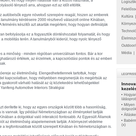
ikben, és hogy milyen hatással van a közös használat, a
Logiszti
yásoló tényező arra, ahogyan ezt az időt eltöltik.
Felelőss
az autóbelsők egyre növekvő szerepére reagál, hiszen az emberek
Kultúra
A tanulmány kérdéseire 2000 résztvevő válaszolt online Kínában,
Környez
felmérés készítői azt akarták megérteni, hogy hogyan definiálják
Technol
an befolyásolja ez a fogyasztók döntéshozatali folyamatát, és hogy
Élelmisz
 mobilitás terén. A tanulmányból kiderül, hogy nyolc tényező
Outdoor/
Média
t és a minőség - minden régióban univerzálisan fontos. Bár a kor
határozó értékek, az érzelmek, a kapcsolódási pontok és az emberi
sak.
jtóereje az életminőség. Elengedhetetlennek tartottuk, hogy
ddel kapcsolatban, hogy mélyebben megismerjük és megértsük az
 gyakorolt várható hatását az új közlekedési lehetőségekkel
Innova
 Yanfeng Automotive Interiors Stratégiai
kezelés
Hogyan
látáspro
Milyen 
azt derítette ki, hogy az egyes országok között több a hasonlóság,
dolgozó
a is vannak. Így például Németországban az élményeket tartják
Állásk
ínában a dolgokkal való interakció fontosabb. Az Egyesült Államok
Babérme
ciót az életminőség alapelemeinek tartják. A környezet védelme
(x)
de a legfontosabbak között szerepelt Kínában és Németországban is.