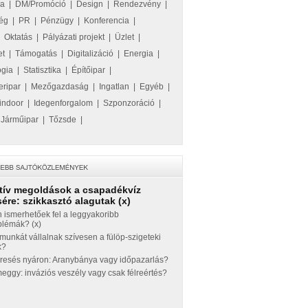
ka
|
DM/Promóció
|
Design
|
Rendezvény
|
ég
|
PR
|
Pénzügy
|
Konferencia
|
|
Oktatás
|
Pályázati projekt
|
Üzlet
|
et
|
Támogatás
|
Digitalizáció
|
Energia
|
ógia
|
Statisztika
|
Építőipar
|
eripar
|
Mezőgazdaság
|
Ingatlan
|
Egyéb
|
indoor
|
Idegenforgalom
|
Szponzoráció
|
|
Járműipar
|
Tőzsde
|
tív megoldások a csapadékvíz
ére: szikkasztó alagutak (x)
 ismerhetőek fel a leggyakoribb
blémák? (x)
munkát vállalnak szívesen a fülöp-szigeteki
k?
eresés nyáron: Aranybánya vagy időpazarlás?
ggy: inváziós veszély vagy csak félreértés?