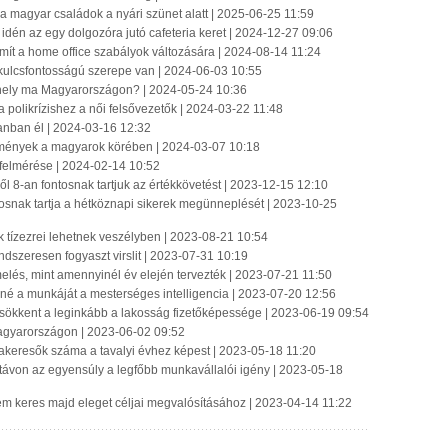
 a magyar családok a nyári szünet alatt | 2025-06-25 11:59
 idén az egy dolgozóra jutó cafeteria keret | 2024-12-27 09:06
mít a home office szabályok változására | 2024-08-14 11:24
kulcsfontosságú szerepe van | 2024-06-03 10:55
ahely ma Magyarországon? | 2024-05-24 10:36
olikrízishez a női felsővezetők | 2024-03-22 11:48
anban él | 2024-03-16 12:32
emények a magyarok körében | 2024-03-07 10:18
e felmérése | 2024-02-14 10:52
-ből 8-an fontosnak tartjuk az értékkövetést | 2023-12-15 12:10
osnak tartja a hétköznapi sikerek megünneplését | 2023-10-25
 tízezrei lehetnek veszélyben | 2023-08-21 10:54
ndszeresen fogyaszt virslit | 2023-07-31 10:19
emelés, mint amennyinél év elején tervezték | 2023-07-21 11:50
tené a munkáját a mesterséges intelligencia | 2023-07-20 12:56
ökkent a leginkább a lakosság fizetőképessége | 2023-06-19 09:54
Magyarországon | 2023-06-02 09:52
kakeresők száma a tavalyi évhez képest | 2023-05-18 11:20
ú távon az egyensúly a legfőbb munkavállalói igény | 2023-05-18
y nem keres majd eleget céljai megvalósításához | 2023-04-14 11:22