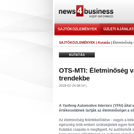
SAJTÓKÖZLEMÉNYEK
ÜZLETI AJÁNLA
SAJTÓKÖZLEMÉNYEK
|
Kutatás
|
Életminőség v
KUTATÁS
OTS-MTI: Életminőség va
trendekbe
2018-01-24 08:14 |
A Yanfeng Automotive Interiors (YFAI) által 
értékesebbnek tartják az életminőséget a 
Az életminőség felértékelődése - vagyis a bék
egészség örök emberi szükségletek egyre font
Kutatási csapata is megfigyelt. Az autóbelsők 