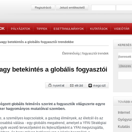
TOK
PÁLYÁZATOK
TIPPEK
ESETTANULMÁNYOK
KUTATÁSOK
VIDEÓTÁR
agy betekintés a globális fogyasztói trendekbe
Életminőség
|
fogyasztói trendek
gy betekintés a globális fogyasztói
végzett globális felmérés szerint a fogyasztók világszerte egyre
siker hagyományos mutatóival szemben.
Internet
e, a személyes kapcsolatok, a gazdag élmények, az életcél és az
Gyógysz
osabbá válása - egy globális megatrend, amelyet a YFAI Stratégiai
Kutatás
egyik vezető tervezőjeként és fejlesztőjeként a YFAI megvizsgálta,