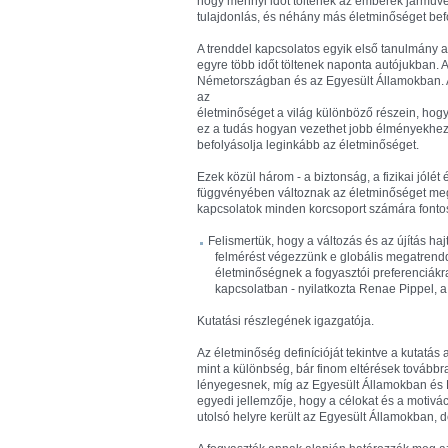
hogy mennyi időt töltenek az emberek járműve
tulajdonlás, és néhány más életminőséget befol
A trenddel kapcsolatos egyik első tanulmány 
egyre több időt töltenek naponta autójukban. 
Németországban és az Egyesült Államokban. A 
az
életminőséget a világ különböző részein, hogy
ez a tudás hogyan vezethet jobb élményekhez a
befolyásolja leginkább az életminőséget.
Ezek közül három - a biztonság, a fizikai jólé
függvényében változnak az életminőséget meg
kapcsolatok minden korcsoport számára fonto
Felismertük, hogy a változás és az újítás ha
felmérést végezzünk e globális megatren
életminőségnek a fogyasztói preferenciákra
kapcsolatban - nyilatkozta Renae Pippel, a
Kutatási részlegének igazgatója.
Az életminőség definícióját tekintve a kutatás 
mint a különbség, bár finom eltérések továbbr
lényegesnek, míg az Egyesült Államokban és K
egyedi jellemzője, hogy a célokat és a motivá
utolsó helyre került az Egyesült Államokban, 