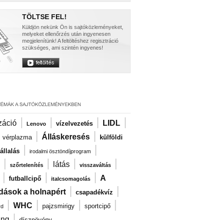
TÖLTSE FEL!
Küldjön nekünk Ön is sajtóközleményeket,
melyeket ellenőrzés után ingyenesen
megjelenítünk! A feltöltéshez regisztráció
szükséges, ami szintén ingyenes!
|
|
|
|
záció
LIDL
vízelvezetés
Lenovo
|
|
|
Álláskeresés
vérplazma
külföldi
|
|
llalás
irodalmi ösztöndíjprogram
|
|
|
|
látás
szőrtelenítés
visszaváltás
|
|
|
A
futballcipő
italcsomagolás
|
|
dások a holnapért
csapadékvíz
|
|
|
|
WHC
pajzsmirigy
sportcipő
rd
|
ng
dísznövény