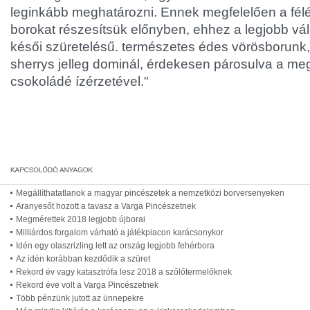
leginkább meghatározni. Ennek megfelelően a fé
borokat részesítsük előnyben, ehhez a legjobb vál
késői szüretelésű. természetes édes vörösborunk, 
sherrys jelleg dominál, érdekesen párosulva a me
csokoládé ízérzetével."
Megállíthatatlanok a magyar pincészetek a nemzetközi borversenyeken
Aranyesőt hozott a tavasz a Varga Pincészetnek
Megmérettek 2018 legjobb újborai
Milliárdos forgalom várható a játékpiacon karácsonykor
Idén egy olaszrizling lett az ország legjobb fehérbora
Az idén korábban kezdődik a szüret
Rekord év vagy katasztrófa lesz 2018 a szőlőtermelőknek
Rekord éve volt a Varga Pincészetnek
Több pénzünk jutott az ünnepekre