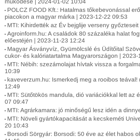
működése | 2024-01-02 10:04
POLCZ FOOD Kft.: Hatalmas tőkebevonással erős
piacokon a magyar márka | 2023-12-22 09:53
MTI: Kihirdették az Év bejglije verseny győztesei
Agroinform.hu: A családok 80 százaléka halat fo
előestéjén | 2023-11-23 12:24
Magyar Ásványvíz, Gyümölcslé és Üdítőital Szöve
cukor- és kalóriatartalma Magyarországon | 2023-
MTI: Nébih: szezámolajat hívtak vissza a forgal
10:39
kaveverzum.hu: Ismerkedj meg a rooibos teával! 
12:49
MTI: Sütőtökös mandula, dió variációkkal lett az é
07 09:47
MTI: Agrárkamara: jó minőségű lesz idén a dinny
MTI: Növeli gyártókapacitását a kecskeméti Unive
20 10:43
Borsodi Sörgyár: Borsodi: 50 éve az élet habos o