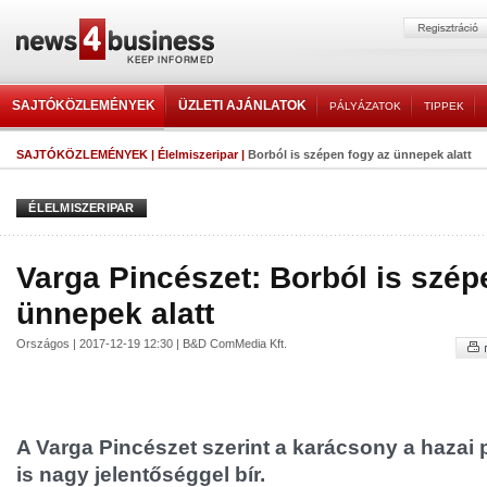
SAJTÓKÖZLEMÉNYEK
ÜZLETI AJÁNLATOK
PÁLYÁZATOK
TIPPEK
SAJTÓKÖZLEMÉNYEK
|
Élelmiszeripar
|
Borból is szépen fogy az ünnepek alatt
ÉLELMISZERIPAR
Varga Pincészet: Borból is szép
ünnepek alatt
Országos | 2017-12-19 12:30 | B&D ComMedia Kft.
A Varga Pincészet szerint a karácsony a hazai
is nagy jelentőséggel bír.