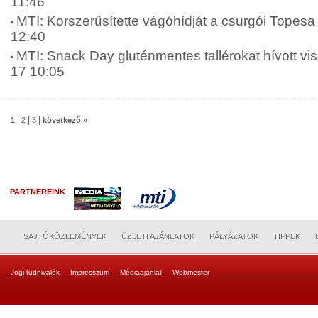
11:46
MTI: Korszerűsítette vágóhídját a csurgói Topesa 
12:40
MTI: Snack Day gluténmentes tallérokat hívott vis
17 10:05
|
|
|
1
2
3
következő »
PARTNEREINK
SAJTÓKÖZLEMÉNYEK
ÜZLETI AJÁNLATOK
PÁLYÁZATOK
TIPPEK
Jogi tudnivalók
Impresszum
Médiaajánlat
Webmester