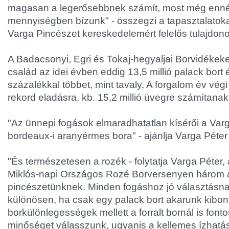
magasan a legerősebbnek számít, most még enné
mennyiségben bízunk" - összegzi a tapasztalatoka
Varga Pincészet kereskedelemért felelős tulajdon
A Badacsonyi, Egri és Tokaj-hegyaljai Borvidékek
család az idei évben eddig 13,5 millió palack bort é
százalékkal többet, mint tavaly. A forgalom év végi 
rekord eladásra, kb. 15,2 millió üvegre számítana
"Az ünnepi fogások elmaradhatatlan kísérői a Va
bordeaux-i aranyérmes bora" - ajánlja Varga Péter
"És természetesen a rozék - folytatja Varga Péter,
Miklós-napi Országos Rozé Borversenyen három 
pincészetünknek. Minden fogáshoz jó választásna
különösen, ha csak egy palack bort akarunk kibont
borkülönlegességek mellett a forralt bornál is font
minőséget válasszunk, ugyanis a kellemes ízhatást