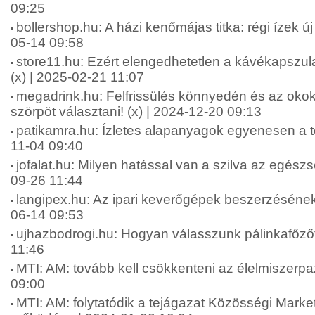
09:25
bollershop.hu: A házi kenőmájas titka: régi ízek ú
05-14 09:58
store11.hu: Ezért elengedhetetlen a kávékapszul
(x) | 2025-02-21 11:07
megadrink.hu: Felfrissülés könnyedén és az okok
szörpöt választani! (x) | 2024-12-20 09:13
patikamra.hu: Ízletes alapanyagok egyenesen a te
11-04 09:40
jofalat.hu: Milyen hatással van a szilva az egész
09-26 11:44
langipex.hu: Az ipari keverőgépek beszerzésének
06-14 09:53
ujhazbodrogi.hu: Hogyan válasszunk pálinkafőzőt
11:46
MTI: AM: tovább kell csökkenteni az élelmiszerpa
09:00
MTI: AM: folytatódik a tejágazat Közösségi Marke