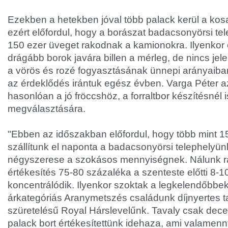
Ezekben a hetekben jóval több palack kerül a kos
ezért előfordul, hogy a borászat badacsonyörsi t
150 ezer üveget rakodnak a kamionokra. Ilyenkor
drágább borok javára billen a mérleg, de nincs jele
a vörös és rozé fogyasztásának ünnepi arányaiban
az érdeklődés irántuk egész évben. Varga Péter az
hasonlóan a jó fröccshöz, a forraltbor készítésnél i
megválasztására.
"Ebben az időszakban előfordul, hogy több mint 15
szállítunk el naponta a badacsonyörsi telephelyün
négyszerese a szokásos mennyiségnek. Nálunk r
értékesítés 75-80 százaléka a szenteste előtti 8-1
koncentrálódik. Ilyenkor szoktak a legkelendőbbek
árkategóriás Aranymetszés családunk díjnyertes ta
szüretelésű Royal Hárslevelűnk. Tavaly csak dece
palack bort értékesítettünk idehaza, ami valamenn