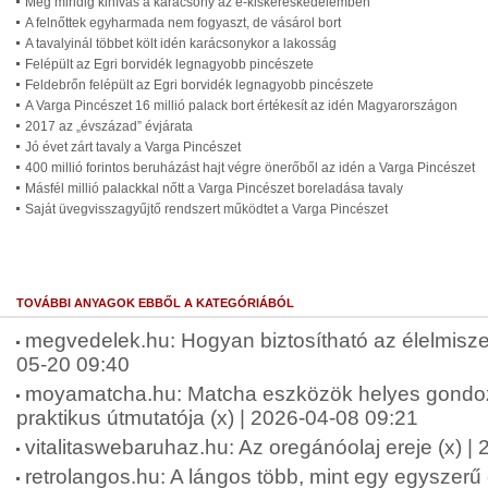
Még mindig kihívás a karácsony az e-kiskereskedelemben
A felnőttek egyharmada nem fogyaszt, de vásárol bort
A tavalyinál többet költ idén karácsonykor a lakosság
Felépült az Egri borvidék legnagyobb pincészete
Feldebrőn felépült az Egri borvidék legnagyobb pincészete
A Varga Pincészet 16 millió palack bort értékesít az idén Magyarországon
2017 az „évszázad” évjárata
Jó évet zárt tavaly a Varga Pincészet
400 millió forintos beruházást hajt végre önerőből az idén a Varga Pincészet
Másfél millió palackkal nőtt a Varga Pincészet boreladása tavaly
Saját üvegvisszagyűjtő rendszert működtet a Varga Pincészet
TOVÁBBI ANYAGOK EBBŐL A KATEGÓRIÁBÓL
megvedelek.hu: Hogyan biztosítható az élelmisze
05-20 09:40
moyamatcha.hu: Matcha eszközök helyes gondo
praktikus útmutatója (x) | 2026-04-08 09:21
vitalitaswebaruhaz.hu: Az oregánóolaj ereje (x) |
retrolangos.hu: A lángos több, mint egy egyszerű 