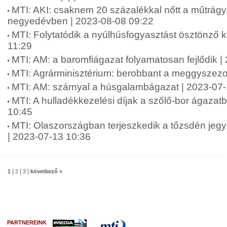
MTI: AKI: csaknem 20 százalékkal nőtt a műtrág
negyedévben | 2023-08-08 09:22
MTI: Folytatódik a nyúlhúsfogyasztást ösztönző
11:29
MTI: AM: a baromfiágazat folyamatosan fejlődik |
MTI: Agrárminisztérium: berobbant a meggyszezo
MTI: AM: szárnyal a húsgalambágazat | 2023-07
MTI: A hulladékkezelési díjak a szőlő-bor ágazat
10:45
MTI: Olaszországban terjeszkedik a tőzsdén jeg
| 2023-07-13 10:36
|
|
|
1
2
3
következő »
PARTNEREINK