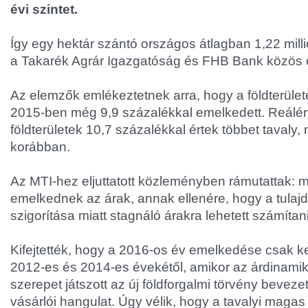
évi szintet.
Így egy hektár szántó országos átlagban 1,22 millió f
a Takarék Agrár Igazgatóság és FHB Bank közös
Az elemzők emlékeztetnek arra, hogy a földterület
2015-ben még 9,9 százalékkal emelkedett. Reálé
földterületek 10,7 százalékkal értek többet tavaly,
korábban.
Az MTI-hez eljuttatott közleményben rámutattak: 
emelkednek az árak, annak ellenére, hogy a tulaj
szigorítása miatt stagnáló árakra lehetett számítani
Kifejtették, hogy a 2016-os év emelkedése csak k
2012-es és 2014-es évekétől, amikor az árdinamik
szerepet játszott az új földforgalmi törvény bevezeté
vásárlói hangulat. Úgy vélik, hogy a tavalyi maga