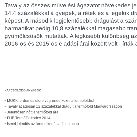
Tavaly az összes művelési ágazatot növekedés je
14,4 százalékkal a gyepek, a rétek és a legelők d
képest. A második legjelentősebb drágulást a szán
harmadikat pedig 10,8 százalékkal magasabb tran
gyümölcsösök mutatták. A legkisebb különbség az
2016-os és 2015-ös eladási árai között volt - írtá
MOKK: érdemes előre végrendelkezni a termőföldről
Tavaly átlagosan 12 százalékkal drágult a termőföld Magyarországon
Jelentősen nőtt a termőföld ára
FHB Termőföldindex 2014
Ismét jelentős az áremelkedés a földpiacon