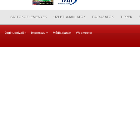
SAJTÓKÖZLEMÉNYEK
ÜZLETI AJÁNLATOK
PÁLYÁZATOK
TIPPEK
Jogi tudnivalók
Impresszum
Médiaajánlat
Webmester