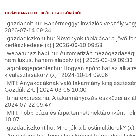
TOVÁBBI ANYAGOK EBBŐL A KATEGÓRIÁBÓL
gazdabolt.hu: Babérmeggy: inváziós veszély vagy 
2026-07-14 09:34
gazdadiszkont.hu: Növények táplálása: a jövő fen
kertészkedése (x) | 2026-06-10 09:53
webaruhaz.habi.hu: Automatizált mezőgazdaság: 
nem luxus, hanem alapelv (x) | 2025-06-19 09:33
agrokisgepcenter.hu: Hogyan spórolhat az alkatr
kiválasztásakor? (x) | 2024-10-14 09:06
MTI: Anyakocáknak való takarmány kifejlesztésén
Gazdák Zrt. | 2024-08-05 10:30
biharexpress.hu: A takarmányozás eszközei az áll
2024-07-22 09:47
MTI: Több búza és árpa termett hektáronként To
10:07
gazdadiszkont.hu: Mire jók a biostimulátorok? (x)
Agroinform.hu: Tavalyhoz képest harmadával olcs