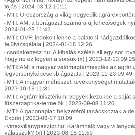
tojás | 2024-03-12 10:11
MTI: Oroszország a világ negyedik agrárexportőr
MTI: AM: a borágazat számára új lehetőségek nyí
2024-01-25 11:42
MTI: OVF: indokolt lenne a balatoni nádgazdálkod
felülvizsgálata | 2024-01-18 12:26
csodakertesz.hu: A kihalás szélén áll egy sor rova
hogy ne ez legyen a sorsuk (x) | 2023-12-13 09:2
MTI: AM: a magyar vetőmagtermesztés az agrári
legversenyképesebb ágazata | 2023-11-23 09:49
MTI: A magyar méhészeti tevékenységet mutatták
2023-10-16 11:31
MTI: Agrárminisztérium: vegyék kezükbe a saját 
fűszerpaprika-termelők | 2023-09-08 11:26
MTI: A gabonapiac helyzetéről tanácskoztak a d
Expón | 2023-08-17 10:09
vinexvillanypasztor.hu: Karámháló vagy villanypás
válasszuk? (x) | 2023-08-15 11:59