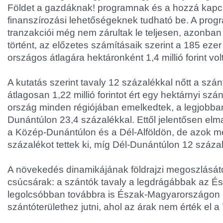
Földet a gazdáknak! programnak és a hozzá kap
finanszírozási lehetőségeknek tudható be. A progr
tranzakciói még nem zárultak le teljesen, azonba
történt, az előzetes számításaik szerint a 185 ezer
országos átlagára hektáronként 1,4 millió forint volt
A kutatás szerint tavaly 12 százalékkal nőtt a szán
átlagosan 1,22 millió forintot ért egy hektárnyi szán
ország minden régiójában emelkedtek, a legjobba
Dunántúlon 23,4 százalékkal. Ettől jelentősen el
a Közép-Dunántúlon és a Dél-Alföldön, de azok mé
százalékot tettek ki, míg Dél-Dunántúlon 12 százal
A növekedés dinamikájának földrajzi megoszlásától
csúcsárak: a szántók tavaly a legdrágábbak az Ész
legolcsóbban továbbra is Észak-Magyarországon l
szántóterülethez jutni, ahol az árak nem érték el a 