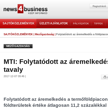
SAJTÓKÖZLEMÉNYEK
ÜZLETI AJÁNLATOK
PÁLYÁZATOK
TIPPEK
SAJTÓKÖZLEMÉNYEK
|
Mezőgazdaság
|
Folytatódott az áremelkedés a földpiaco
MEZŐGAZDASÁG
MTI: Folytatódott az áremelkedé
tavaly
2017-12-07 09:46 |
Folytatódott az áremelkedés a termőföldpiacon
földterületek értéke átlagosan 11,2 százalékkal