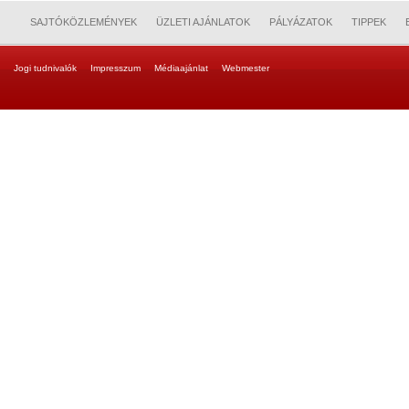
SAJTÓKÖZLEMÉNYEK
ÜZLETI AJÁNLATOK
PÁLYÁZATOK
TIPPEK
Jogi tudnivalók
Impresszum
Médiaajánlat
Webmester