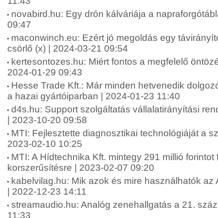
11:43
novabird.hu: Egy drón kálváriája a napraforgótáb
09:47
maconwinch.eu: Ezért jó megoldás egy távirányít
csörlő (x) | 2024-03-21 09:54
kertesontozes.hu: Miért fontos a megfelelő öntözé
2024-01-29 09:43
Hesse Trade Kft.: Már minden hetvenedik dolgozór
a hazai gyártóiparban | 2024-01-23 11:40
d4s.hu: Support szolgáltatás vállalatirányítási re
| 2023-10-20 09:58
MTI: Fejlesztette diagnosztikai technológiáját a sz
2023-02-10 10:25
MTI: A Hídtechnika Kft. mintegy 291 millió forintot 
korszerűsítésre | 2023-02-07 09:20
kabelvilag.hu: Mik azok és mire használhatók az
| 2022-12-23 14:11
streamaudio.hu: Analóg zenehallgatás a 21. szá
11:33