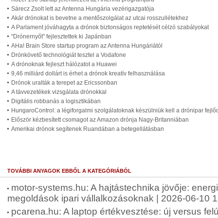
Sárecz Zsolt lett az Antenna Hungária vezérigazgatója
Akár drónokat is bevetne a mentőszolgálat az utcai rosszullétekhez
A Parlament jóváhagyta a drónok biztonságos reptetését célzó szabályokat
"Drónernyőt" fejlesztettek ki Japánban
AHa! Brain Store startup program az Antenna Hungáriától
Drónkövető technológiát tesztel a Vodafone
A drónoknak fejleszt hálózatot a Huawei
9,46 milliárd dollárt is érhet a drónok kreatív felhasználása
Drónok uralták a terepet az Ericssonban
A távvezetékek vizsgálata drónokkal
Digitális robbanás a logisztikában
HungaroControl: a légiforgalmi szolgálatoknak készülniük kell a drónipar fejl
Először kézbesített csomagot az Amazon drónja Nagy-Britanniában
Amerikai drónok segítenek Ruandában a betegellátásban
TOVÁBBI ANYAGOK EBBŐL A KATEGÓRIÁBÓL
motor-systems.hu: A hajtástechnika jövője: energ
megoldások ipari vállalkozásoknak | 2026-06-10 1
pcarena.hu: A laptop értékvesztése: új versus felúj