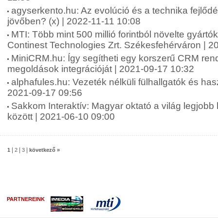
agyserkento.hu: Az evolúció és a technika fejlődé
jövőben? (x) | 2022-11-11 10:08
MTI: Több mint 500 millió forintból növelte gyártó
Continest Technologies Zrt. Székesfehérváron | 2
MiniCRM.hu: Így segítheti egy korszerű CRM rends
megoldások integrációját | 2021-09-17 10:32
alphafules.hu: Vezeték nélküli fülhallgatók és has
2021-09-17 09:56
Sakkom Interaktív: Magyar oktató a világ legjobb
között | 2021-06-10 09:00
|
|
|
1
2
3
következő »
PARTNEREINK