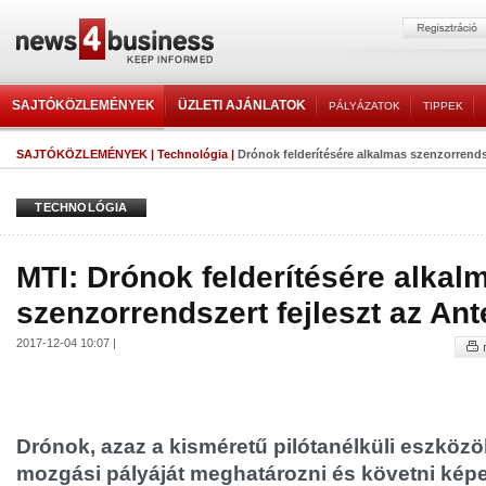
SAJTÓKÖZLEMÉNYEK
ÜZLETI AJÁNLATOK
PÁLYÁZATOK
TIPPEK
SAJTÓKÖZLEMÉNYEK
|
Technológia
|
Drónok felderítésére alkalmas szenzorrendsz
TECHNOLÓGIA
MTI: Drónok felderítésére alkal
szenzorrendszert fejleszt az An
2017-12-04 10:07 |
Drónok, azaz a kisméretű pilótanélküli eszközök
mozgási pályáját meghatározni és követni kép