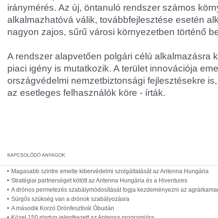
iránymérés. Az új, öntanuló rendszer számos kör
alkalmazhatóvá válik, továbbfejlesztése esetén a
nagyon zajos, sűrű városi környezetben történő b
A rendszer alapvetően polgári célú alkalmazásra k
piaci igény is mutatkozik. A terület innovációja eme
országvédelmi nemzetbiztonsági fejlesztésekre is,
az esetleges felhasználók köre - írták.
Magasabb szintre emelte kibervédelmi szolgáltatását az Antenna Hungária
Stratégiai partnerséget kötött az Antenna Hungária és a Hiventures
A drónos permetezés szabálymódosítását fogja kezdeményezni az agrárkama
Sürgős szükség van a drónok szabályozásra
A második Korzó Drónfesztivál Óbudán
Közel 150 startup jelentkezett az Antenna programjára