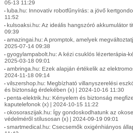
05-13 11:29
luba.hu: Innovatív robotfűnyírás: a jövő kertgond
11:52
kulsoaksi.hu: Az ideális hangszóró akkumulátor tit
09:39
amazingai.hu: A promptok, amelyek megváltoztatjá
2025-07-14 09:38
gyogylampabolt.hu: A kézi csuklós lézerterápia-ké
2025-03-18 09:01
ambringa.hu: Ezek alapján értékelik az elektromos
2024-11-18 09:14
vilszershop.hu: Megbízható villanyszerelési esz
és biztonság érdekében (x) | 2024-10-16 11:30
penta-elektrik.hu: Kényelem és biztonság megfiz
kaputelefonok (x) | 2024-10-15 11:22
okosoraszijak.hu: Így gondoskodhatunk az okos
védelméről stílusosan (x) | 2024-09-19 09:01
smartmedical.hu: Csecsemők oxigénhiányos állap