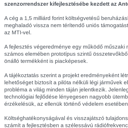
szenzorrendszer kifejlesztésébe kezdett az Ant
A cég a 1,5 milliárd forint költségvetésű beruházásh
meghaladó vissza nem térítendő uniós támogatást 
az MTI-vel.
A fejlesztés végeredménye egy működő műszaki m
számos elemében prototípus szintű összetevőkből 
önálló termékként is piacképesek.
A tájékoztatás szerint a projekt eredményeként lét
lehetőséget biztosít a pilóta nélküli légi járművek 
probléma a világ minden táján jelentkezik. Jelenl
technológiai fejlődése lényegesen nagyobb ütemb
érzékelésük, az ellenük történő védelem esetében
Költséghatékonyságával és visszajátszó tulajdon
számít a fejlesztésben a szélessávú rádiófrekven