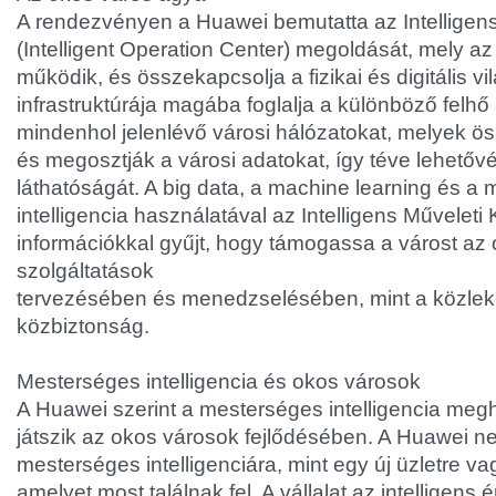
A rendezvényen a Huawei bemutatta az Intelligen
(Intelligent Operation Center) megoldását, mely a
működik, és összekapcsolja a fizikai és digitális v
infrastruktúrája magába foglalja a különböző felh
mindenhol jelenlévő városi hálózatokat, melyek öss
és megosztják a városi adatokat, így téve lehetővé
láthatóságát. A big data, a machine learning és a
intelligencia használatával az Intelligens Műveleti
információkkal gyűjt, hogy támogassa a várost az 
szolgáltatások
tervezésében és menedzselésében, mint a közle
közbiztonság.
Mesterséges intelligencia és okos városok
A Huawei szerint a mesterséges intelligencia meg
játszik az okos városok fejlődésében. A Huawei ne
mesterséges intelligenciára, mint egy új üzletre vag
amelyet most találnak fel. A vállalat az intelligens 