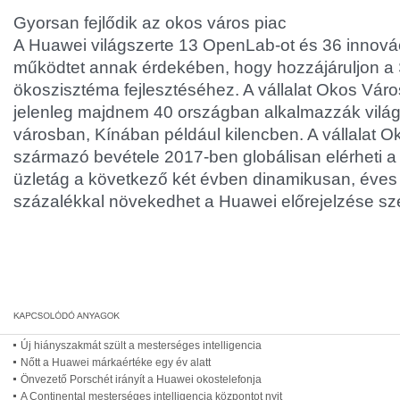
Gyorsan fejlődik az okos város piac
A Huawei világszerte 13 OpenLab-ot és 36 innová
működtet annak érdekében, hogy hozzájáruljon a 
ökoszisztéma fejlesztéséhez. A vállalat Okos Vár
jelenleg majdnem 40 országban alkalmazzák világ
városban, Kínában például kilencben. A vállalat O
származó bevétele 2017-ben globálisan elérheti a 4 
üzletág a következő két évben dinamikusan, éves
százalékkal növekedhet a Huawei előrejelzése sze
Új hiányszakmát szült a mesterséges intelligencia
Nőtt a Huawei márkaértéke egy év alatt
Önvezető Porschét irányít a Huawei okostelefonja
A Continental mesterséges intelligencia központot nyit