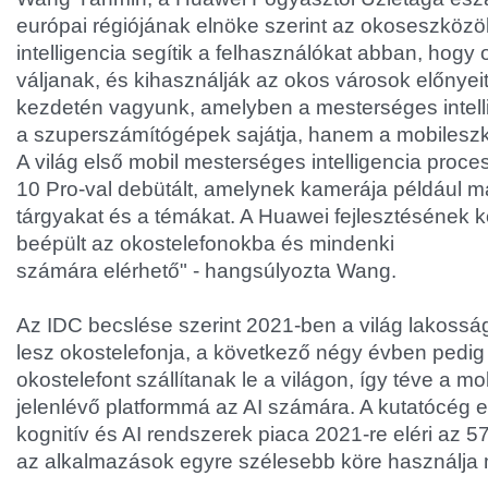
európai régiójának elnöke szerint az okoseszköz
intelligencia segítik a felhasználókat abban, hogy
váljanak, és kihasználják az okos városok előnyeit
kezdetén vagyunk, amelyben a mesterséges intel
a szuperszámítógépek sajátja, hanem a mobileszkö
A világ első mobil mesterséges intelligencia proc
10 Pro-val debütált, amelynek kamerája például má
tárgyakat és a témákat. A Huawei fejlesztésének 
beépült az okostelefonokba és mindenki
számára elérhető" - hangsúlyozta Wang.
Az IDC becslése szerint 2021-ben a világ lakoss
lesz okostelefonja, a következő négy évben pedig 8
okostelefont szállítanak le a világon, így téve a mo
jelenlévő platformmá az AI számára. A kutatócég el
kognitív és AI rendszerek piaca 2021-re eléri az 57,6
az alkalmazások egyre szélesebb köre használja 