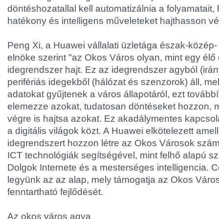
döntéshozatallal kell automatizálnia a folyamatait
hatékony és intelligens műveleteket hajthasson vé
Peng Xi, a Huawei vállalati üzletága észak-közép-
elnöke szerint "az Okos Város olyan, mint egy élő
idegrendszer hajt. Ez az idegrendszer agyból (irá
perifériás idegekből (hálózat és szenzorok) áll, me
adatokat gyűjtenek a város állapotáról, ezt tovább
elemezze azokat, tudatosan döntéseket hozzon, m
végre is hajtsa azokat. Ez akadálymentes kapcsolat
a digitális világok közt. A Huawei elkötelezett amel
idegrendszert hozzon létre az Okos Városok szám
ICT technológiák segítségével, mint felhő alapú s
Dolgok Internete és a mesterséges intelligencia. 
legyünk az az alap, mely támogatja az Okos Váro
fenntartható fejlődését.
Az okos város agya