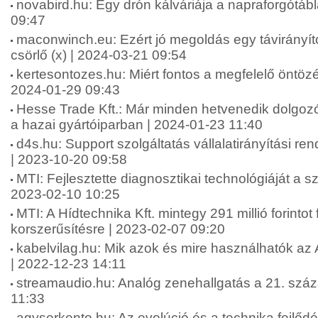
novabird.hu: Egy drón kálváriája a napraforgótáb
09:47
maconwinch.eu: Ezért jó megoldás egy távirányít
csörlő (x) | 2024-03-21 09:54
kertesontozes.hu: Miért fontos a megfelelő öntözé
2024-01-29 09:43
Hesse Trade Kft.: Már minden hetvenedik dolgozór
a hazai gyártóiparban | 2024-01-23 11:40
d4s.hu: Support szolgáltatás vállalatirányítási re
| 2023-10-20 09:58
MTI: Fejlesztette diagnosztikai technológiáját a sz
2023-02-10 10:25
MTI: A Hídtechnika Kft. mintegy 291 millió forintot 
korszerűsítésre | 2023-02-07 09:20
kabelvilag.hu: Mik azok és mire használhatók az
| 2022-12-23 14:11
streamaudio.hu: Analóg zenehallgatás a 21. szá
11:33
agyserkento.hu: Az evolúció és a technika fejlődé