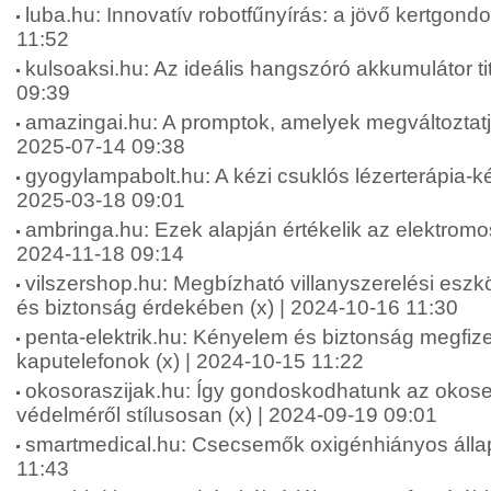
luba.hu: Innovatív robotfűnyírás: a jövő kertgond
11:52
kulsoaksi.hu: Az ideális hangszóró akkumulátor tit
09:39
amazingai.hu: A promptok, amelyek megváltoztatjá
2025-07-14 09:38
gyogylampabolt.hu: A kézi csuklós lézerterápia-ké
2025-03-18 09:01
ambringa.hu: Ezek alapján értékelik az elektromos
2024-11-18 09:14
vilszershop.hu: Megbízható villanyszerelési esz
és biztonság érdekében (x) | 2024-10-16 11:30
penta-elektrik.hu: Kényelem és biztonság megfiz
kaputelefonok (x) | 2024-10-15 11:22
okosoraszijak.hu: Így gondoskodhatunk az okos
védelméről stílusosan (x) | 2024-09-19 09:01
smartmedical.hu: Csecsemők oxigénhiányos állap
11:43