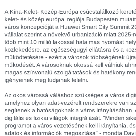
A Kína-Kelet- Közép-Európa csúcstalálkozó keret
kelet- és közép európai regiója Budapesten mutatt
város koncepcióját a Huawei Smart City Summit 201
vállalat szerint a növekvő urbanizáció miatt 2025-r
több mint 10 millió lakossal hatalmas nyomást hel
közlekedésre, az egészségügyi ellátásra és a köz
működtetésére - ezért a városok többségének újra
működését. A városoknak okossá kell válniuk ahh
magas színvonalú szolgáltatások és hatékony rend
igényeinek meg tudjanak felelni.
Az okos várossá váláshoz szükséges a város digitá
amelyhez olyan adat-vezérelt rendszerekre van s
segítenek a hatóságoknak a város irányításában, 
digitális és fizikai világok integrálását. "Minden si
programot a város vezetésének kell irányítania, é
adatok és információk megosztása" - mondta Dav