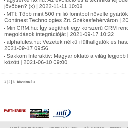
jövőben? (x) | 2022-11-11 10:08
MTI: Több mint 500 millió forintból növelte gyártó
Continest Technologies Zrt. Székesfehérváron | 2
MiniCRM.hu: Így segítheti egy korszerű CRM rends
megoldások integrációját | 2021-09-17 10:32
alphafules.hu: Vezeték nélküli fülhallgatók és has
2021-09-17 09:56
Sakkom Interaktív: Magyar oktató a világ legjobb
között | 2021-06-10 09:00
|
|
|
1
2
3
következő »
PARTNEREINK