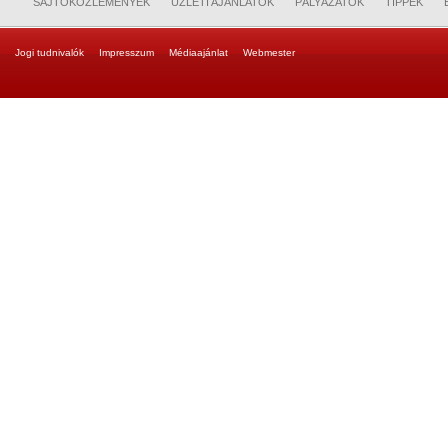
SAJTÓKÖZLEMÉNYEK
ÜZLETI AJÁNLATOK
PÁLYÁZATOK
TIPPEK
Jogi tudnivalók
Impresszum
Médiaajánlat
Webmester