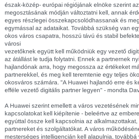
észak-közép- európai régiójának elnöke szerint a
megosztásának módján változtatni kell, annak ér
egyes részlegei összekapcsolódhassanak és me
egymással az adataikat. Továbbá szükség van eg
okos város csapatra, hosszú távú és stabil befekte
városi
vezetőknek együtt kell működniük egy vezető digitál
az átállást le tudja folytatni. Ennek a partnernek nyi
hajlandónak arra, hogy megossza az értékeket má
partnerekkel, és meg kell teremtenie egy teljes ök
okosváros számára. "A Huawei hajlandó erre és ké
efféle vezető digitális partner legyen" - mondta Da
A Huawei szerint emellett a város vezetésének mi
kapcsolatokat kell kiépítenie - beleértve az ember
egyúttal össze kell kapcsolnia az alkalmazottakat, 
partnereket és szolgáltatókat. A város működéséne
mesterséges intelligencián kell alapulnia, továbbá 