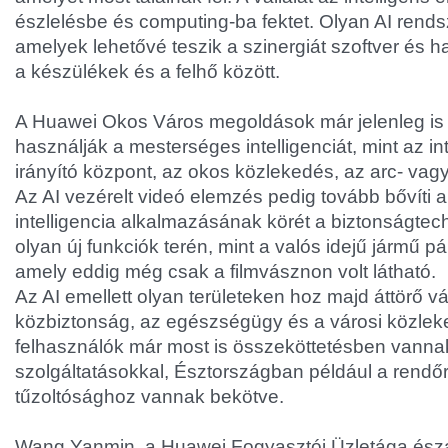
észlelésbe és computing-ba fektet. Olyan AI rendsze
amelyek lehetővé teszik a szinergiát szoftver és h
a készülékek és a felhő között.
A Huawei Okos Város megoldások már jelenleg is 
használják a mesterséges intelligenciát, mint az in
irányító központ, az okos közlekedés, az arc- va
Az AI vezérelt videó elemzés pedig tovább bővíti
intelligencia alkalmazásának körét a biztonságtec
olyan új funkciók terén, mint a valós idejű jármű p
amely eddig még csak a filmvásznon volt látható.
Az AI emellett olyan területeken hoz majd áttörő vá
közbiztonság, az egészségügy és a városi közlek
felhasználók már most is összeköttetésben vanna
szolgáltatásokkal, Észtországban például a rendő
tűzoltósághoz vannak bekötve.
Wang Yanmin, a Huawei Fogyasztói Üzletága észa