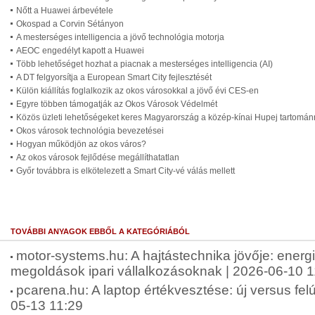
Nőtt a Huawei árbevétele
Okospad a Corvin Sétányon
A mesterséges intelligencia a jövő technológia motorja
AEOC engedélyt kapott a Huawei
Több lehetőséget hozhat a piacnak a mesterséges intelligencia (AI)
A DT felgyorsítja a European Smart City fejlesztését
Külön kiállítás foglalkozik az okos városokkal a jövő évi CES-en
Egyre többen támogatják az Okos Városok Védelmét
Közös üzleti lehetőségeket keres Magyarország a közép-kínai Hupej tartomán
Okos városok technológia bevezetései
Hogyan működjön az okos város?
Az okos városok fejlődése megállíthatatlan
Győr továbbra is elkötelezett a Smart City-vé válás mellett
TOVÁBBI ANYAGOK EBBŐL A KATEGÓRIÁBÓL
motor-systems.hu: A hajtástechnika jövője: energ
megoldások ipari vállalkozásoknak | 2026-06-10 1
pcarena.hu: A laptop értékvesztése: új versus felúj
05-13 11:29