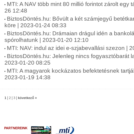
MTI: A NAV több mint 80 millió forintot zárolt egy 
26 12:48
BiztosDöntés.hu: Bővült a két számjegyű betétka
köre | 2023-01-24 08:33
BiztosDöntés.hu: Drámaian drágul idén a bankolá
spórolhatunk | 2023-01-20 12:10
MTI: NAV: indul az idei e-szjabevallási szezon | 
BiztosDöntés.hu: Jelenleg nincs fogyasztóbarát l
2023-01-20 08:25
MTI: A magyarok kockázatos befektetésnek tartják 
2023-01-19 14:38
|
|
|
1
2
3
következő »
PARTNEREINK