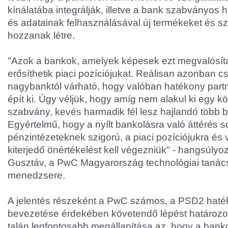
kínálatába integrálják, illetve a bank szabványos
és adatainak felhasználásával új termékeket és sz
hozzanak létre.
"Azok a bankok, amelyek képesek ezt megvalósíta
erősíthetik piaci pozíciójukat. Reálisan azonban 
nagybanktól várható, hogy valóban hatékony part
épít ki. Úgy véljük, hogy amíg nem alakul ki egy k
szabvány, kevés harmadik fél lesz hajlandó több 
Egyértelmű, hogy a nyílt bankolásra való áttérés s
pénzintézeteknek szigorú, a piaci pozíciójukra és 
kiterjedő önértékelést kell végezniük" - hangsúl
Gusztáv, a PwC Magyarország technológiai tanács
menedzsere.
A jelentés részeként a PwC számos, a PSD2 hat
bevezetése érdekében követendő lépést határozot
talán legfontosabb megállapítása az, hogy a bank