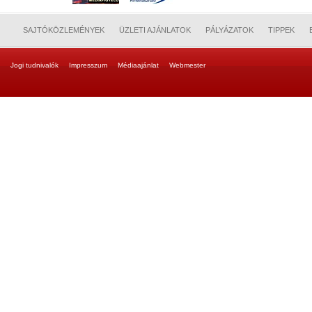
SAJTÓKÖZLEMÉNYEK
ÜZLETI AJÁNLATOK
PÁLYÁZATOK
TIPPEK
Jogi tudnivalók
Impresszum
Médiaajánlat
Webmester