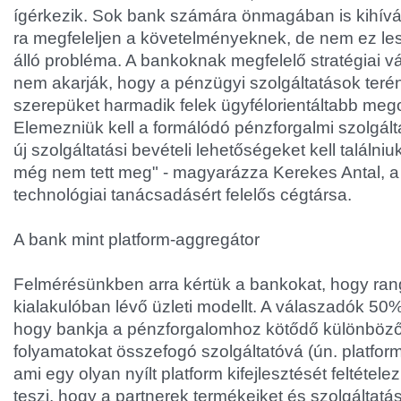
ígérkezik. Sok bank számára önmagában is kihívás
ra megfeleljen a követelményeknek, de nem ez les
álló probléma. A bankoknak megfelelő stratégiai vál
nem akarják, hogy a pénzügyi szolgáltatások terén 
szerepüket harmadik felek ügyfélorientáltabb meg
Elemezniük kell a formálódó pénzforgalmi szolgált
új szolgáltatási bevételi lehetőségeket kell találni
még nem tett meg" - magyarázza Kerekes Antal,
technológiai tanácsadásért felelős cégtársa.
A bank mint platform-aggregátor
Felmérésünkben arra kértük a bankokat, hogy ran
kialakulóban lévő üzleti modellt. A válaszadók 50%
hogy bankja a pénzforgalomhoz kötődő különböző
folyamatokat összefogó szolgáltatóvá (ún. platform
ami egy olyan nyílt platform kifejlesztését feltétele
teszi, hogy a partnerek termékeiket és szolgáltatá