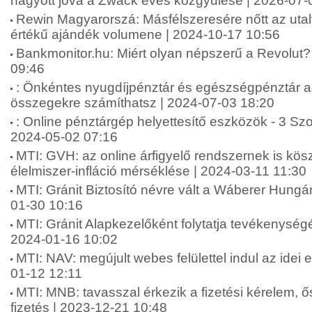
hagyott jóvá a Zwack éves közgyűlése | 2026-07-
Rewin Magyarorszá: Másfélszeresére nőtt az uta
értékű ajándék volumene | 2024-10-17 10:56
Bankmonitor.hu: Miért olyan népszerű a Revolut? 
09:46
: Önkéntes nyugdíjpénztár és egészségpénztár 
összegekre számíthatsz | 2024-07-03 18:20
: Online pénztárgép helyettesítő eszközök - 3 Sz
2024-05-02 07:16
MTI: GVH: az online árfigyelő rendszernek is kö
élelmiszer-infláció mérséklése | 2024-03-11 11:30
MTI: Gránit Biztosító névre vált a Wáberer Hungári
01-30 10:16
MTI: Gránit Alapkezelőként folytatja tevékenységé
2024-01-16 10:02
MTI: NAV: megújult webes felülettel indul az idei
01-12 12:11
MTI: MNB: tavasszal érkezik a fizetési kérelem, 
fizetés | 2023-12-21 10:48