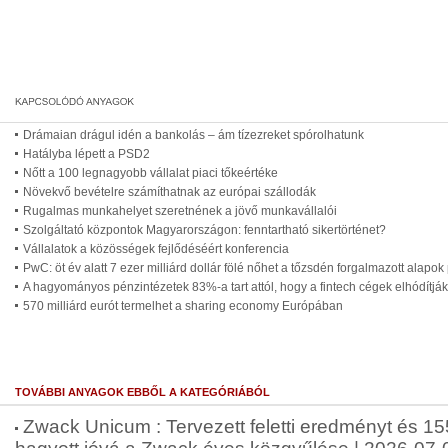
Drámaian drágul idén a bankolás – ám tízezreket spórolhatunk
Hatályba lépett a PSD2
Nőtt a 100 legnagyobb vállalat piaci tőkeértéke
Növekvő bevételre számíthatnak az európai szállodák
Rugalmas munkahelyet szeretnének a jövő munkavállalói
Szolgáltató központok Magyarországon: fenntartható sikertörténet?
Vállalatok a közösségek fejlődéséért konferencia
PwC: öt év alatt 7 ezer milliárd dollár fölé nőhet a tőzsdén forgalmazott alapok
A hagyományos pénzintézetek 83%-a tart attól, hogy a fintech cégek elhódítják 
570 milliárd eurót termelhet a sharing economy Európában
TOVÁBBI ANYAGOK EBBŐL A KATEGÓRIÁBÓL
Zwack Unicum : Tervezett feletti eredményt és 155