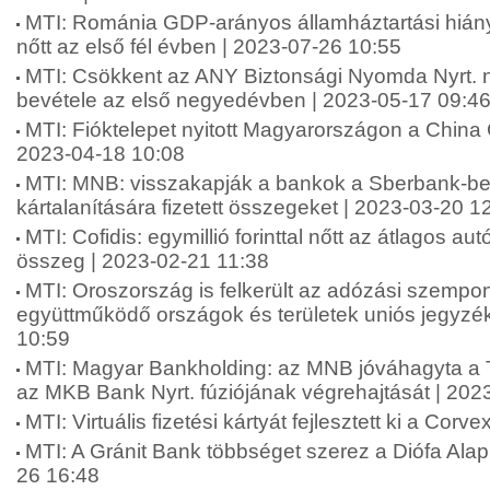
MTI: Románia GDP-arányos államháztartási hián
nőtt az első fél évben | 2023-07-26 10:55
MTI: Csökkent az ANY Biztonsági Nyomda Nyrt. 
bevétele az első negyedévben | 2023-05-17 09:4
MTI: Fióktelepet nyitott Magyarországon a China 
2023-04-18 10:08
MTI: MNB: visszakapják a bankok a Sberbank-be
kártalanítására fizetett összegeket | 2023-03-20 1
MTI: Cofidis: egymillió forinttal nőtt az átlagos au
összeg | 2023-02-21 11:38
MTI: Oroszország is felkerült az adózási szempo
együttműködő országok és területek uniós jegyzé
10:59
MTI: Magyar Bankholding: az MNB jóváhagyta a 
az MKB Bank Nyrt. fúziójának végrehajtását | 202
MTI: Virtuális fizetési kártyát fejlesztett ki a Cor
MTI: A Gránit Bank többséget szerez a Diófa Ala
26 16:48