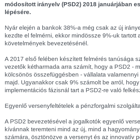
módosított irányelv (PSD2) 2018 januárjában e
lépésére.
Nyár elején a bankok 38%-a még csak az új iránye
kezdte el felmérni, ekkor mindössze 9%-uk tartott a
követelmények bevezetésénél.
A 2017 első felében készített felmérés tanúsága sz
vezetők kétharmada arra számít, hogy a PSD2 - 
kölcsönös összefüggésben - vállalata valamennyi 
majd. Ugyanakkor csak 9% számolt be arról, hogy
implementációs fázisnál tart a PSD2-re való felké
Egyenlő versenyfeltételek a pénzforgalmi szolgált
A PSD2 bevezetésével a jogalkotók egyenlő versen
kívánnak teremteni mind az új, mind a hagyomány
számára, ösztönözve a versenyt és az innovatív p