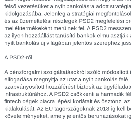
felső vezetésüket a nyílt bankolásra adott stratégi
kidolgozásába. Jelenleg a stratégiai megfontoláso
és az üzemeltetési részlegek PSD2 megfelelési pr
melléktermékeként merülnek fel. A PSD2 messzem
az ilyen hozzáállást tanúsító bankok elmulasztják
nyílt bankolás új világában jelentős szerephez jus
A PSD2-ről
A pénzforgalmi szolgáltatásokról szóló módosított
elfogadása megnyitja az utat a nyílt bankolás felé,
szabványosított hozzáférést biztosít az ügyfélada
infrastruktúrához. A PSD2 csökkenti a harmadik fél
fintech cégek piacra lépési korlátait és ösztönzi az
kialakulását. Az EU tagországoknak 2018-ig kell b
követelményeket, amely jelentős beruházásokat ig