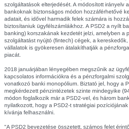
szolgáltatások elterjedését. A módosított irányelv 
bankoknak biztonságos módon hozzáférhetővé kell
adatait, és idővel harmadik felek számára is hozzáf
biztosítaniuk ügyfélszámláikhoz. A PSD2 a nyílt b
banking) korszakának kezdetét jelzi, amelyben a 
szolgáltatást nyújtó (fintech) cégek, a kereskedők,
vállalatok is gyökeresen átalakíthatják a pénzforg
piacát.
2018 januárjában lényegében megszűnik az ügyf
kapcsolatos információkra és a pénzforgalmi szolg
vonatkozó banki monopólium. Biztató jel, hogy a P
megkérdezett pénzintézetek szinte mindegyike (9
módon foglalkozik már a PSD2-vel, és három bank
nyilatkozott, hogy a PSD2-t stratégiai pozíciójána
kívánja felhasználni.
"A PSD2 bevezetése összetett, számos felet érint