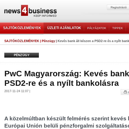
SAJTÓKÖZLEMÉNYEK
ÜZLETI AJÁNLATOK
PÁLYÁZATOK
TIPPEK
SAJTÓKÖZLEMÉNYEK
|
Pénzügy
|
Kevés bank áll készen a PSD2-re és a nyílt ban
PÉNZÜGY
PwC Magyarország: Kevés bank 
PSD2-re és a nyílt bankolásra
2017-11-24 11:07 |
A közelmúltban készült felmérés szerint kevés 
Európai Unión belüli pénzforgalmi szolgáltatá