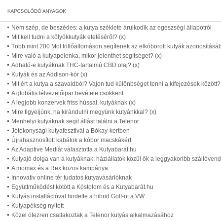
Nem szép, de beszédes: a kutya széklete árulkodik az egészségi állapotról
Mit kell tudni a kölyökkutyák etetéséről? (x)
Több mint 200 Mol töltőállomáson segítenek az elkóborolt kutyák azonosításá
Mire való a kutyapelenka, mikor jelenthet segítséget? (x)
Adható-e kutyáknak THC-tartalmú CBD olaj? (x)
Kutyák és az Addison-kór (x)
Mit ért a kutya a szavaidból? Vajon tud különbséget tenni a kifejezések között?
A globális félvezetőipar bevétele csökkent
A legjobb konzervek friss hússal, kutyáknak (x)
Mire figyeljünk, ha kirándulni megyünk kutyánkkal? (x)
Menhelyi kutyáknak segít állást találni a Telenor
Jótékonysági kutyafesztivál a Bókay-kertben
Újrahasznosított kabátok a kóbor macskákért
Az Adaptive Mediát választotta a Kutyabarát.hu
Kutyajó dolga van a kutyáknak: háziállatok közül ők a leggyakoribb szállóven
A mömax és a Rex közös kampánya
Innovatív online tér tudatos kutyavásárlóknak
Együttműködést kötött a Kóstolom és a Kutyabarát.hu
Kutyás installációval hirdette a hibrid Golf-ot a VW
Kutyapékség nyitott
Közel ötezren csatlakoztak a Telenor kutyás alkalmazásához