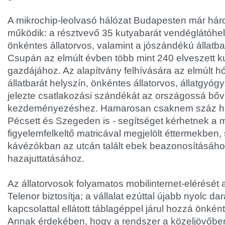
A mikrochip-leolvasó hálózat Budapesten már hár
működik: a résztvevő 35 kutyabarát vendéglátóhe
önkéntes állatorvos, valamint a jószándékú állatba
Csupán az elmúlt évben több mint 240 elveszett ku
gazdájához. Az alapítvány felhívására az elmúlt 
állatbarát helyszín, önkéntes állatorvos, állatgyógy
jelezte csatlakozási szándékát az országossá bőv
kezdeményezéshez. Hamarosan csaknem száz hel
Pécsett és Szegeden is - segítséget kérhetnek a 
figyelemfelkeltő matricával megjelölt éttermekben
kávézókban az utcán talált ebek beazonosításáho
hazajuttatásához.
Az állatorvosok folyamatos mobilinternet-elérését 
Telenor biztosítja; a vállalat ezúttal újabb nyolc da
kapcsolattal ellátott táblagéppel járul hozzá önké
Annak érdekében, hogy a rendszer a közeljövőbe