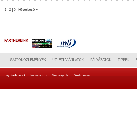
|
|
|
1
2
3
következő »
PARTNEREINK
SAJTÓKÖZLEMÉNYEK
ÜZLETI AJÁNLATOK
PÁLYÁZATOK
TIPPEK
Jogi tudnivalók
Impresszum
Médiaajánlat
Webmester