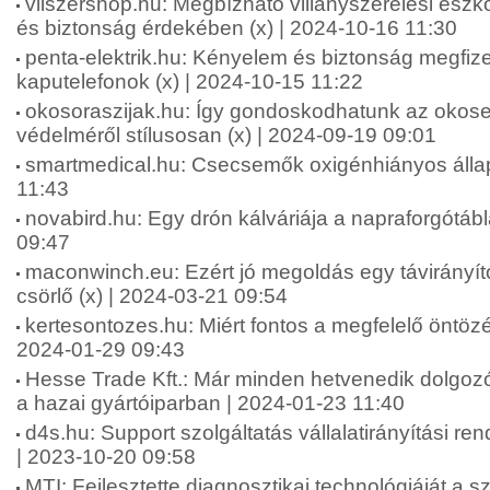
vilszershop.hu: Megbízható villanyszerelési esz
és biztonság érdekében (x) | 2024-10-16 11:30
penta-elektrik.hu: Kényelem és biztonság megfiz
kaputelefonok (x) | 2024-10-15 11:22
okosoraszijak.hu: Így gondoskodhatunk az okos
védelméről stílusosan (x) | 2024-09-19 09:01
smartmedical.hu: Csecsemők oxigénhiányos állap
11:43
novabird.hu: Egy drón kálváriája a napraforgótáb
09:47
maconwinch.eu: Ezért jó megoldás egy távirányít
csörlő (x) | 2024-03-21 09:54
kertesontozes.hu: Miért fontos a megfelelő öntözé
2024-01-29 09:43
Hesse Trade Kft.: Már minden hetvenedik dolgozór
a hazai gyártóiparban | 2024-01-23 11:40
d4s.hu: Support szolgáltatás vállalatirányítási re
| 2023-10-20 09:58
MTI: Fejlesztette diagnosztikai technológiáját a sz