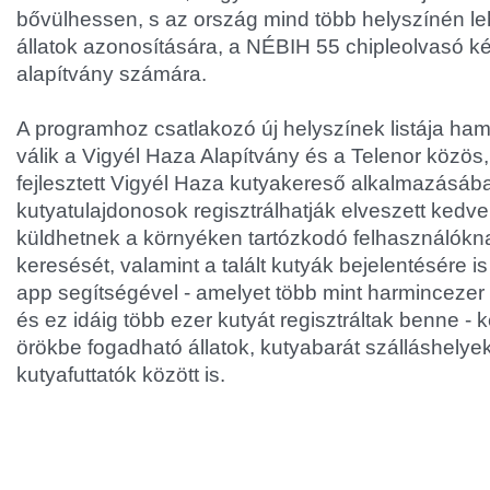
bővülhessen, s az ország mind több helyszínén le
állatok azonosítására, a NÉBIH 55 chipleolvasó ké
alapítvány számára.
A programhoz csatlakozó új helyszínek listája ha
válik a Vigyél Haza Alapítvány és a Telenor közös,
fejlesztett Vigyél Haza kutyakereső alkalmazásába
kutyatulajdonosok regisztrálhatják elveszett kedve
küldhetnek a környéken tartózkodó felhasználókn
keresését, valamint a talált kutyák bejelentésére i
app segítségével - amelyet több mint harmincezer f
és ez idáig több ezer kutyát regisztráltak benne -
örökbe fogadható állatok, kutyabarát szálláshelye
kutyafuttatók között is.