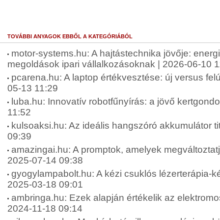
TOVÁBBI ANYAGOK EBBŐL A KATEGÓRIÁBÓL
motor-systems.hu: A hajtástechnika jövője: energ
megoldások ipari vállalkozásoknak | 2026-06-10 1
pcarena.hu: A laptop értékvesztése: új versus felúj
05-13 11:29
luba.hu: Innovatív robotfűnyírás: a jövő kertgond
11:52
kulsoaksi.hu: Az ideális hangszóró akkumulátor tit
09:39
amazingai.hu: A promptok, amelyek megváltoztatjá
2025-07-14 09:38
gyogylampabolt.hu: A kézi csuklós lézerterápia-ké
2025-03-18 09:01
ambringa.hu: Ezek alapján értékelik az elektromos
2024-11-18 09:14