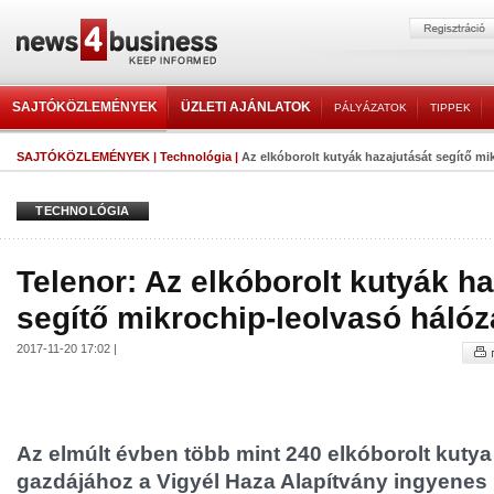
SAJTÓKÖZLEMÉNYEK
ÜZLETI AJÁNLATOK
PÁLYÁZATOK
TIPPEK
SAJTÓKÖZLEMÉNYEK
|
Technológia
|
Az elkóborolt kutyák hazajutását segítő mik
TECHNOLÓGIA
Telenor: Az elkóborolt kutyák ha
segítő mikrochip-leolvasó hálóz
2017-11-20 17:02 |
Az elmúlt évben több mint 240 elkóborolt kutya
gazdájához a Vigyél Haza Alapítvány ingyenes