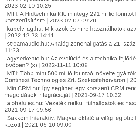
2023-02-10 10:25
MTI: A Hídtechnika Kft. mintegy 291 millió forintot 
korszerűsítésre | 2023-02-07 09:20
kabelvilag.hu: Mik azok és mire használhatók az
| 2022-12-23 14:11
streamaudio.hu: Analóg zenehallgatás a 21. szá
11:33
agyserkento.hu: Az evolúció és a technika fejlődé
jövőben? (x) | 2022-11-11 10:08
MTI: Több mint 500 millió forintból növelte gyártó
Continest Technologies Zrt. Székesfehérváron | 2
MiniCRM.hu: Így segítheti egy korszerű CRM rends
megoldások integrációját | 2021-09-17 10:32
alphafules.hu: Vezeték nélküli fülhallgatók és has
2021-09-17 09:56
Sakkom Interaktív: Magyar oktató a világ legjobb
között | 2021-06-10 09:00