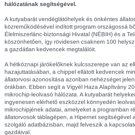
hálózatának segítségével.
A kutyabarát vendéglátóhelyek és önkéntes állato
közreműködésével indított program országossá b
Élelmiszerlánc-biztonsági Hivatal (NÉBIH) és a T
köszönhetően, így rövidesen csaknem 100 helyszí
a gazdátlan kedvencek megtalálóit.
A hétköznapi járókelőknek kulcsszerepe van az el
hazajuttatásában, a chippel ellátott kedvencek mi
állatorvosi azonosítása azonban nehézséget jelenth
órákban. Ebben segít a Vigyél Haza Alapítvány 20
mikrochip-leolvasó hálózata. A kutyabarát helyeken
ingyenesen elérhető eszközzel könnyedén leolvash
mikrochipjének adatai, amelyeket a programban r
állatorvosok táblagépen, a Hipernet segítségével 
szolgáló adatbázisban, majd felveszik a kapcsola
gazdáival.