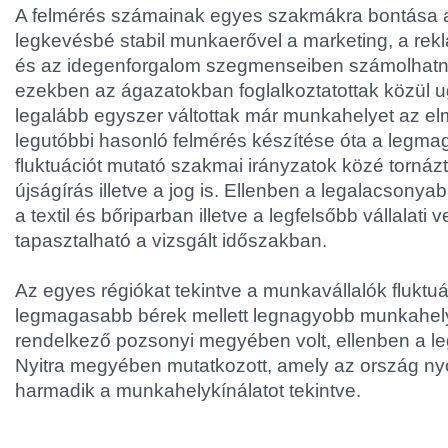
A felmérés számainak egyes szakmákra bontása a
legkevésbé stabil munkaerővel a marketing, a rekl
és az idegenforgalom szegmenseiben számolhatn
ezekben az ágazatokban foglalkoztatottak közül u
legalább egyszer váltottak már munkahelyet az el
legutóbbi hasonló felmérés készítése óta a legm
fluktuációt mutató szakmai irányzatok közé tornázt
újságírás illetve a jog is. Ellenben a legalacsonya
a textil és bőriparban illetve a legfelsőbb vállalati 
tapasztalható a vizsgált időszakban.
Az egyes régiókat tekintve a munkavállalók fluktu
legmagasabb bérek mellett legnagyobb munkahely 
rendelkező pozsonyi megyében volt, ellenben a l
Nyitra megyében mutatkozott, amely az ország ny
harmadik a munkahelykínálatot tekintve.