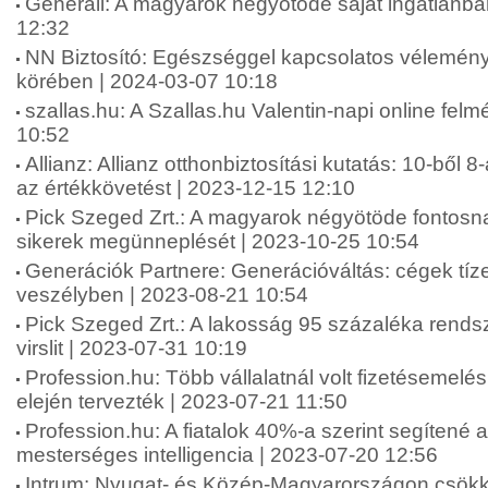
Generali: A magyarok négyötöde saját ingatlanba
12:32
NN Biztosító: Egészséggel kapcsolatos vélemén
körében | 2024-03-07 10:18
szallas.hu: A Szallas.hu Valentin-napi online fel
10:52
Allianz: Allianz otthonbiztosítási kutatás: 10-ből 8
az értékkövetést | 2023-12-15 12:10
Pick Szeged Zrt.: A magyarok négyötöde fontosna
sikerek megünneplését | 2023-10-25 10:54
Generációk Partnere: Generációváltás: cégek tíze
veszélyben | 2023-08-21 10:54
Pick Szeged Zrt.: A lakosság 95 százaléka rends
virslit | 2023-07-31 10:19
Profession.hu: Több vállalatnál volt fizetésemelé
elején tervezték | 2023-07-21 11:50
Profession.hu: A fiatalok 40%-a szerint segítené 
mesterséges intelligencia | 2023-07-20 12:56
Intrum: Nyugat- és Közép-Magyarországon csökk