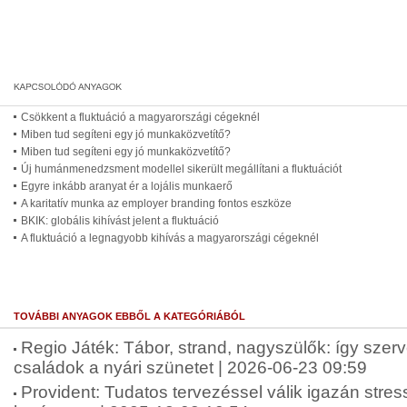
Csökkent a fluktuáció a magyarországi cégeknél
Miben tud segíteni egy jó munkaközvetítő?
Miben tud segíteni egy jó munkaközvetítő?
Új humánmenedzsment modellel sikerült megállítani a fluktuációt
Egyre inkább aranyat ér a lojális munkaerő
A karitatív munka az employer branding fontos eszköze
BKIK: globális kihívást jelent a fluktuáció
A fluktuáció a legnagyobb kihívás a magyarországi cégeknél
TOVÁBBI ANYAGOK EBBŐL A KATEGÓRIÁBÓL
Regio Játék: Tábor, strand, nagyszülők: így szer
családok a nyári szünetet | 2026-06-23 09:59
Provident: Tudatos tervezéssel válik igazán str