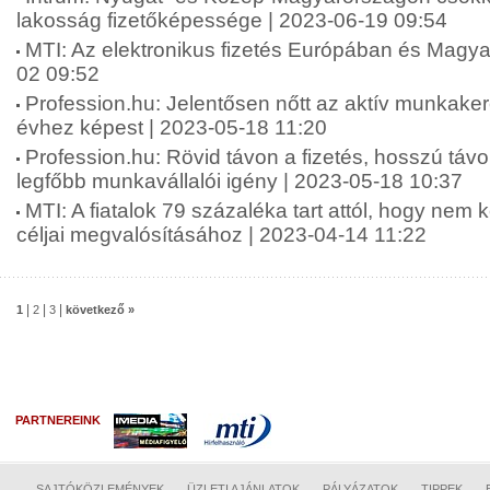
lakosság fizetőképessége | 2023-06-19 09:54
MTI: Az elektronikus fizetés Európában és Magy
02 09:52
Profession.hu: Jelentősen nőtt az aktív munkake
évhez képest | 2023-05-18 11:20
Profession.hu: Rövid távon a fizetés, hosszú táv
legfőbb munkavállalói igény | 2023-05-18 10:37
MTI: A fiatalok 79 százaléka tart attól, hogy nem 
céljai megvalósításához | 2023-04-14 11:22
|
|
|
1
2
3
következő »
PARTNEREINK
SAJTÓKÖZLEMÉNYEK
ÜZLETI AJÁNLATOK
PÁLYÁZATOK
TIPPEK