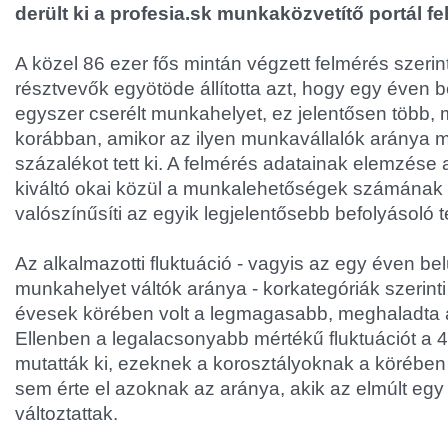
derült ki a profesia.sk munkaközvetítő portál f
A közel 86 ezer fős mintán végzett felmérés szeri
résztvevők egyötöde állította azt, hogy egy éven b
egyszer cserélt munkahelyet, ez jelentősen több, m
korábban, amikor az ilyen munkavállalók aránya 
százalékot tett ki. A felmérés adatainak elemzése
kiváltó okai közül a munkalehetőségek számának
valószínűsíti az egyik legjelentősebb befolyásoló
Az alkalmazotti fluktuáció - vagyis az egy éven be
munkahelyet váltók aránya - korkategóriák szerint
évesek körében volt a legmagasabb, meghaladta a
Ellenben a legalacsonyabb mértékű fluktuációt a 40
mutatták ki, ezeknek a korosztályoknak a körében
sem érte el azoknak az aránya, akik az elmúlt eg
változtattak.