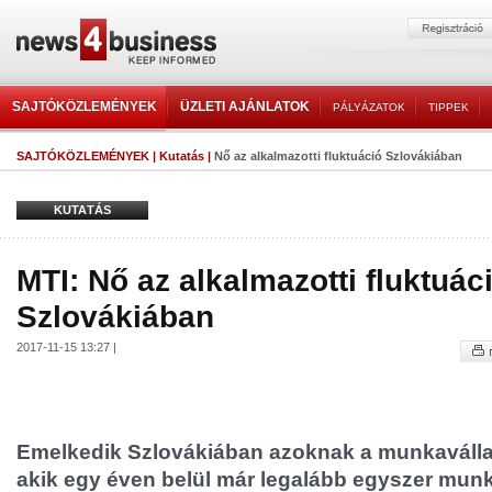
SAJTÓKÖZLEMÉNYEK
ÜZLETI AJÁNLATOK
PÁLYÁZATOK
TIPPEK
SAJTÓKÖZLEMÉNYEK
|
Kutatás
|
Nő az alkalmazotti fluktuáció Szlovákiában
KUTATÁS
MTI: Nő az alkalmazotti fluktuác
Szlovákiában
2017-11-15 13:27 |
Emelkedik Szlovákiában azoknak a munkaválla
akik egy éven belül már legalább egyszer munk