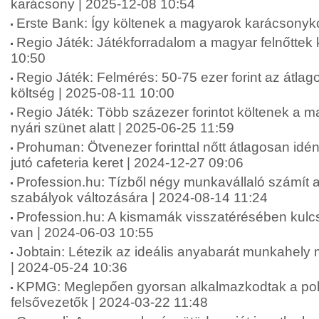
karácsony | 2025-12-08 10:54
Erste Bank: Így költenek a magyarok karácsonyko
Regio Játék: Játékforradalom a magyar felnőttek
10:50
Regio Játék: Felmérés: 50-75 ezer forint az átlag
költség | 2025-08-11 10:00
Regio Játék: Több százezer forintot költenek a 
nyári szünet alatt | 2025-06-25 11:59
Prohuman: Ötvenezer forinttal nőtt átlagosan idé
jutó cafeteria keret | 2024-12-27 09:06
Profession.hu: Tízből négy munkavállaló számít 
szabályok változására | 2024-08-14 11:24
Profession.hu: A kismamák visszatérésében kul
van | 2024-06-03 10:55
Jobtain: Létezik az ideális anyabarát munkahel
| 2024-05-24 10:36
KPMG: Meglepően gyorsan alkalmazkodtak a polik
felsővezetők | 2024-03-22 11:48