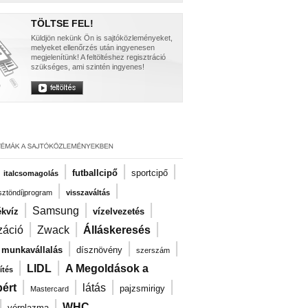
TÖLTSE FEL!
Küldjön nekünk Ön is sajtóközleményeket,
melyeket ellenőrzés után ingyenesen
megjelenítünk! A feltöltéshez regisztráció
szükséges, ami szintén ingyenes!
|
|
|
|
futballcipő
sportcipő
italcsomagolás
|
|
ösztöndíjprogram
visszaváltás
|
|
|
Samsung
kvíz
vízelvezetés
|
|
|
záció
Zwack
Álláskeresés
|
|
|
i munkavállalás
dísznövény
szerszám
|
|
LIDL
A Megoldások a
ítés
|
|
|
|
ért
látás
pajzsmirigy
Mastercard
|
|
WHC
vérplazma