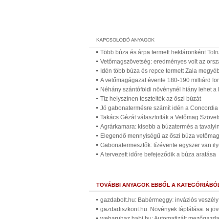
Több búza és árpa termett hektáronként Tol
Vetőmagszövetség: eredményes volt az ors
Idén több búza és repce termett Zala megyé
A vetőmagágazat évente 180-190 milliárd forint
Néhány szántóföldi növénynél hiány lehet a 
Tíz helyszínen tesztelték az őszi búzát
Jó gabonatermésre számít idén a Concordia K
Takács Gézát választották a Vetőmag Szöve
Agrárkamara: kisebb a búzatermés a tavalyiná
Elegendő mennyiségű az őszi búza vetőmag 
Gabonatermesztők: tízévente egyszer van ily
A tervezett időre befejeződik a búza aratása
TOVÁBBI ANYAGOK EBBŐL A KATEGÓRIÁBÓ
gazdabolt.hu: Babérmeggy: inváziós veszély 
gazdadiszkont.hu: Növények táplálása: a jöv
webaruhaz.habi.hu: Automatizált mezőgazdas