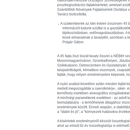
Gabonatermesztők Országos Szövetségével imm
posztregisztrációs fajtakísérletet, amelyet ez
Szántóföldi Növények Fajtakísérleti Osztálya vé
Tanács biztosította.
A szakemberek az idei évben összesen 45 búz
információt tudunk ezúttal is a gazdálkodó
tájékozódásban, vetőmagválasztásban. A k
kissé elmaradnak a tavalyitól, azonban a be
Polgár Gábor.
A 45 fajta őszi búzát tavaly ősszel a NÉBIH sz
Mosonmagyaróváron, Szombathelyen, Jászbol
Székkutason, Debrecenben és Gyulatanyán. Ez a
talajadottságok, klimatikus viszonyok, csapad
fajták, hogy milyen eredményekre képesek, m
A nyári aratást követően aztán minden fajtát k
mellett megvizsgálták a nyersfehérje-, sikér- 
termőhely esetében alveográfos vizsgálatokat 
A minőségi paraméterek esetében - az adott tu
bemutatására - a termőhelyek átlagához viszony
eredmények között. Ennek alapján, a stabilitás
a "stabil és jó", a "környezeti hatásokra érzék
A kísérletek eredményeiről készült összefogla
ahol az elmúlt tíz év összefoglalója is elérhető