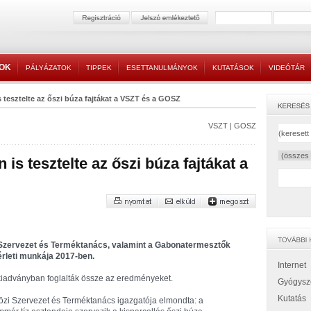
TOK
PÁLYÁZATOK
TIPPEK
ESETTANULMÁNYOK
KUTATÁSOK
VIDEÓTÁR
s tesztelte az őszi búza fajtákat a VSZT és a GOSZ
VSZT
|
GOSZ
is tesztelte az őszi búza fajtákat a
Szervezet és Terméktanács, valamint a Gabonatermesztők
rleti munkája 2017-ben.
Internet
kiadványban foglalták össze az eredményeket.
Gyógysz
Kutatás
zi Szervezet és Terméktanács igazgatója elmondta: a