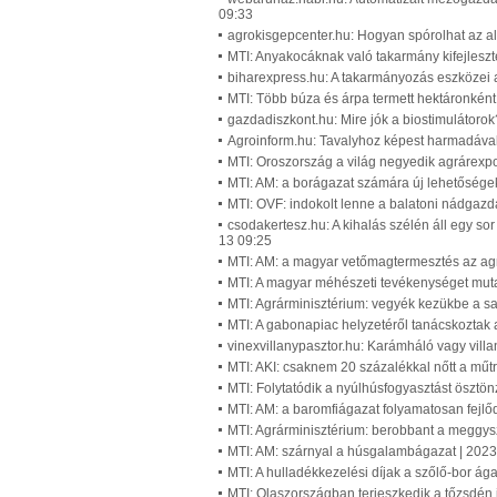
09:33
agrokisgepcenter.hu: Hogyan spórolhat az al
MTI: Anyakocáknak való takarmány kifejleszt
biharexpress.hu: A takarmányozás eszközei a
MTI: Több búza és árpa termett hektáronkén
gazdadiszkont.hu: Mire jók a biostimulátorok
Agroinform.hu: Tavalyhoz képest harmadával 
MTI: Oroszország a világ negyedik agrárexpo
MTI: AM: a borágazat számára új lehetősége
MTI: OVF: indokolt lenne a balatoni nádgazdá
csodakertesz.hu: A kihalás szélén áll egy sor
13 09:25
MTI: AM: a magyar vetőmagtermesztés az ag
MTI: A magyar méhészeti tevékenységet muta
MTI: Agrárminisztérium: vegyék kezükbe a sa
MTI: A gabonapiac helyzetéről tanácskoztak
vinexvillanypasztor.hu: Karámháló vagy villa
MTI: AKI: csaknem 20 százalékkal nőtt a m
MTI: Folytatódik a nyúlhúsfogyasztást öszt
MTI: AM: a baromfiágazat folyamatosan fejlő
MTI: Agrárminisztérium: berobbant a meggy
MTI: AM: szárnyal a húsgalambágazat | 202
MTI: A hulladékkezelési díjak a szőlő-bor á
MTI: Olaszországban terjeszkedik a tőzsdén