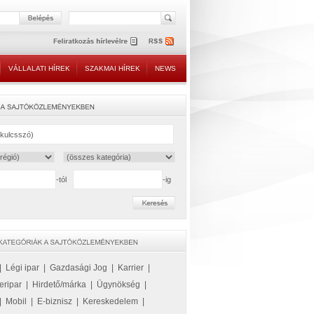
VÁLLALATI HÍREK
SZAKMAI HÍREK
NEWS
-tól
-ig
|
Légi ipar
|
Gazdasági Jog
|
Karrier
|
eripar
|
Hirdető/márka
|
Ügynökség
|
|
Mobil
|
E-biznisz
|
Kereskedelem
|