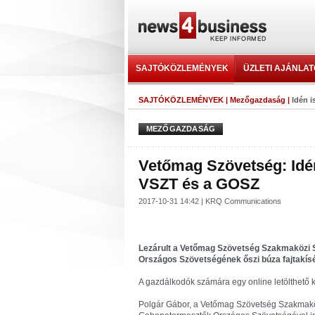
SAJTÓKÖZLEMÉNYEK
ÜZLETI AJÁNLA
SAJTÓKÖZLEMÉNYEK
|
Mezőgazdaság
|
Idén i
MEZŐGAZDASÁG
Vetőmag Szövetség: Idén 
VSZT és a GOSZ
2017-10-31 14:42 | KRQ Communications
Lezárult a Vetőmag Szövetség Szakmaközi 
Országos Szövetségének őszi búza fajtakísé
A gazdálkodók számára egy online letölthető 
Polgár Gábor, a Vetőmag Szövetség Szakmakö