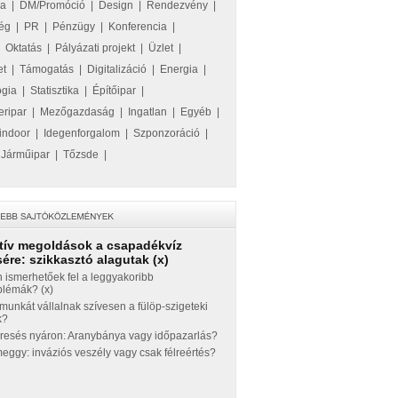
ka
|
DM/Promóció
|
Design
|
Rendezvény
|
ég
|
PR
|
Pénzügy
|
Konferencia
|
|
Oktatás
|
Pályázati projekt
|
Üzlet
|
et
|
Támogatás
|
Digitalizáció
|
Energia
|
ógia
|
Statisztika
|
Építőipar
|
eripar
|
Mezőgazdaság
|
Ingatlan
|
Egyéb
|
indoor
|
Idegenforgalom
|
Szponzoráció
|
|
Járműipar
|
Tőzsde
|
tív megoldások a csapadékvíz
ére: szikkasztó alagutak (x)
 ismerhetőek fel a leggyakoribb
blémák? (x)
munkát vállalnak szívesen a fülöp-szigeteki
k?
eresés nyáron: Aranybánya vagy időpazarlás?
ggy: inváziós veszély vagy csak félreértés?