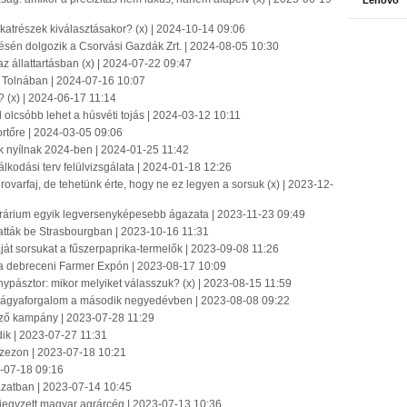
Lenovo
katrészek kiválasztásakor? (x) | 2024-10-14 09:06
ésén dolgozik a Csorvási Gazdák Zrt. | 2024-08-05 10:30
z állattartásban (x) | 2024-07-22 09:47
t Tolnában | 2024-07-16 10:07
? (x) | 2024-06-17 11:14
olcsóbb lehet a húsvéti tojás | 2024-03-12 10:11
rtőre | 2024-03-05 09:06
k nyílnak 2024-ben | 2024-01-25 11:42
lkodási terv felülvizsgálata | 2024-01-18 12:26
 rovarfaj, de tehetünk érte, hogy ne ez legyen a sorsuk (x) | 2023-12-
rárium egyik legversenyképesebb ágazata | 2023-11-23 09:49
tták be Strasbourgban | 2023-10-16 11:31
ját sorsukat a fűszerpaprika-termelők | 2023-09-08 11:26
 a debreceni Farmer Expón | 2023-08-17 10:09
nypásztor: mikor melyiket válasszuk? (x) | 2023-08-15 11:59
űtrágyaforgalom a második negyedévben | 2023-08-08 09:22
önző kampány | 2023-07-28 11:29
dik | 2023-07-27 11:31
szezon | 2023-07-18 10:21
3-07-18 09:16
gazatban | 2023-07-14 10:45
 jegyzett magyar agrárcég | 2023-07-13 10:36