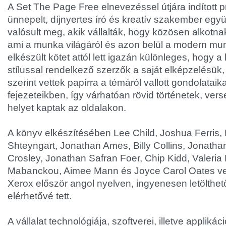
A Set The Page Free elnevezéssel útjára indított 
ünnepelt, díjnyertes író és kreatív szakember eg
valósult meg, akik vállalták, hogy közösen alkotn
ami a munka világáról és azon belül a modern mun
elkészült kötet attól lett igazán különleges, hogy a
stílussal rendelkező szerzők a saját elképzelésük,
szerint vettek papírra a témáról vallott gondolataika
fejezeteikben, így várhatóan rövid történetek, ver
helyet kaptak az oldalakon.
A könyv elkészítésében Lee Child, Joshua Ferris
Shteyngart, Jonathan Ames, Billy Collins, Jonatha
Crosley, Jonathan Safran Foer, Chip Kidd, Valeria Lu
Mabanckou, Aimee Mann és Joyce Carol Oates vett
Xerox először angol nyelven, ingyenesen letölth
elérhetővé tett.
A vállalat technológiája, szoftverei, illetve applikác