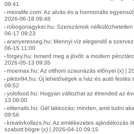
09:41
mioralife.com: Az alvás és a hormonális egyensúly
2026-06-18 09:48
robogonagyker.hu: Szerszámok nélkülözhetetlen 
06-17 09:23
aranyeresseg.hu: Mennyi víz elegendő a szervez
06-15 11:00
forgey.hu: Ismerd meg a jövőt: a modern pénztárca
2026-05-13 09:35
moemax.hu: Az otthoni szaunázás előnyei (x) | 2
piktor94.hu: Új lehetőségek a ház és autó festés 
09:52
yolofood.hu: Hogyan változhat az étrended az év
13 09:00
elitenails.hu: Gél lakkozás: minden, amit tudni aka
09:56
kreativkollazs.hu: Az emlékezetes ajándékozás ti
szabott bögre (x) | 2026-04-10 09:15