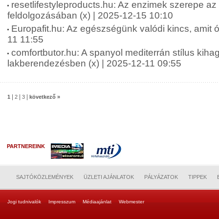
resetlifestyleproducts.hu: Az enzimek szerepe az
feldolgozásában (x) | 2025-12-15 10:10
Europafit.hu: Az egészségünk valódi kincs, amit óv
11 11:55
comfortbutor.hu: A spanyol mediterrán stílus kiha
lakberendezésben (x) | 2025-12-11 09:55
|
|
|
1
2
3
következő »
PARTNEREINK
SAJTÓKÖZLEMÉNYEK
ÜZLETI AJÁNLATOK
PÁLYÁZATOK
TIPPEK
Jogi tudnivalók
Impresszum
Médiaajánlat
Webmester