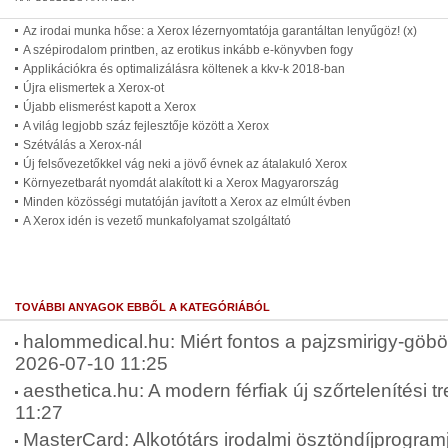
Az irodai munka hőse: a Xerox lézernyomtatója garantáltan lenyűgöz! (x)
A szépirodalom printben, az erotikus inkább e-könyvben fogy
Applikációkra és optimalizálásra költenek a kkv-k 2018-ban
Újra elismertek a Xerox-ot
Újabb elismerést kapott a Xerox
A világ legjobb száz fejlesztője között a Xerox
Szétválás a Xerox-nál
Új felsővezetőkkel vág neki a jövő évnek az átalakuló Xerox
Környezetbarát nyomdát alakított ki a Xerox Magyarország
Minden közösségi mutatóján javított a Xerox az elmúlt évben
A Xerox idén is vezető munkafolyamat szolgáltató
TOVÁBBI ANYAGOK EBBŐL A KATEGÓRIÁBÓL
halommedical.hu: Miért fontos a pajzsmirigy-göbök
2026-07-10 11:25
aesthetica.hu: A modern férfiak új szőrtelenítési t
11:27
MasterCard: Alkotótárs irodalmi ösztöndíjprogram