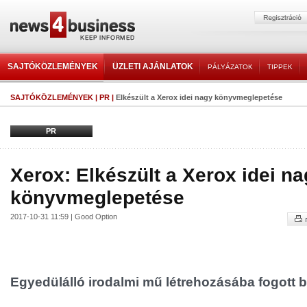
SAJTÓKÖZLEMÉNYEK
ÜZLETI AJÁNLATOK
PÁLYÁZATOK
TIPPEK
SAJTÓKÖZLEMÉNYEK
|
PR
|
Elkészült a Xerox idei nagy könyvmeglepetése
PR
Xerox: Elkészült a Xerox idei n
könyvmeglepetése
2017-10-31 11:59 | Good Option
Egyedülálló irodalmi mű létrehozásába fogott b