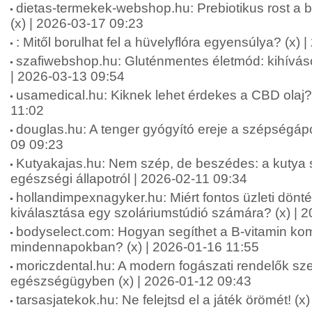
dietas-termekek-webshop.hu: Prebiotikus rost a b
(x) | 2026-03-17 09:23
: Mitől borulhat fel a hüvelyflóra egyensúlya? (x)
szafiwebshop.hu: Gluténmentes életmód: kihívás
| 2026-03-13 09:54
usamedical.hu: Kiknek lehet érdekes a CBD olaj? 
11:02
douglas.hu: A tenger gyógyító ereje a szépségápo
09 09:23
Kutyakajas.hu: Nem szép, de beszédes: a kutya s
egészségi állapotról | 2026-02-11 09:34
hollandimpexnagyker.hu: Miért fontos üzleti dönt
kiválasztása egy szoláriumstúdió számára? (x) | 
bodyselect.com: Hogyan segíthet a B-vitamin kom
mindennapokban? (x) | 2026-01-16 11:55
moriczdental.hu: A modern fogászati rendelők sze
egészségügyben (x) | 2026-01-12 09:43
tarsasjatekok.hu: Ne felejtsd el a játék örömét! (x