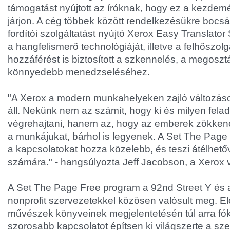
támogatást nyújtott az íróknak, hogy ez a kezdem
járjon. A cég többek között rendelkezésükre bocsát
fordítói szolgáltatást nyújtó Xerox Easy Translator
a hangfelismerő technológiáját, illetve a felhőszol
hozzáférést is biztosított a szkennelés, a megosz
könnyedebb menedzseléséhez.
"A Xerox a modern munkahelyeken zajló változás
áll. Nekünk nem az számít, hogy ki és milyen felad
végrehajtani, hanem az, hogy az emberek zökk
a munkájukat, bárhol is legyenek. A Set The Page
a kapcsolatokat hozza közelebb, és teszi átélhet
számára." - hangsúlyozta Jeff Jacobson, a Xerox 
A Set The Page Free program a 92nd Street Y és 
nonprofit szervezetekkel közösen valósult meg. Elő
művészek könyveinek megjelentetésén túl arra fók
szorosabb kapcsolatot építsen ki világszerte a sz