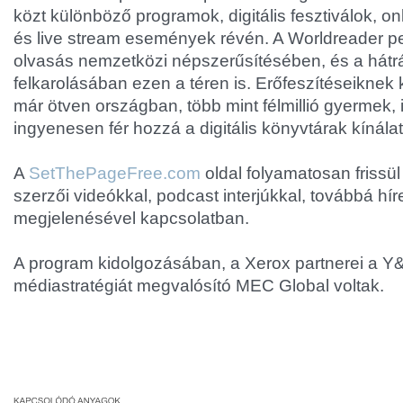
közt különböző programok, digitális fesztiválok, o
és live stream események révén. A Worldreader pe
olvasás nemzetközi népszerűsítésében, és a hátr
felkarolásában ezen a téren is. Erőfeszítéseikne
már ötven országban, több mint félmillió gyermek, i
ingyenesen fér hozzá a digitális könyvtárak kínála
A
SetThePageFree.com
oldal folyamatosan frissül 
szerzői videókkal, podcast interjúkkal, továbbá hí
megjelenésével kapcsolatban.
A program kidolgozásában, a Xerox partnerei a Y
médiastratégiát megvalósító MEC Global voltak.