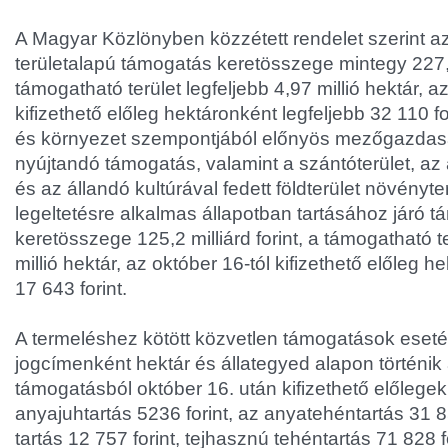
A Magyar Közlönyben közzétett rendelet szerint 
területalapú támogatás keretösszege mintegy 227,8 
támogatható terület legfeljebb 4,97 millió hektár, a
kifizethető előleg hektáronként legfeljebb 32 110 fo
és környezet szempontjából előnyös mezőgazdas
nyújtandó támogatás, valamint a szántóterület, az 
és az állandó kultúrával fedett földterület növény
legeltetésre alkalmas állapotban tartásához járó 
keretösszege 125,2 milliárd forint, a támogatható te
millió hektár, az október 16-tól kifizethető előleg h
17 643 forint.
A termeléshez kötött közvetlen támogatások eset
jogcímenként hektár és állategyed alapon történik a
támogatásból október 16. után kifizethető előlege
anyajuhtartás 5236 forint, az anyatehéntartás 31 85
tartás 12 757 forint, tejhasznú tehéntartás 71 828 f