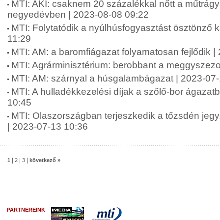
MTI: AKI: csaknem 20 százalékkal nőtt a műtrág
negyedévben | 2023-08-08 09:22
MTI: Folytatódik a nyúlhúsfogyasztást ösztönző
11:29
MTI: AM: a baromfiágazat folyamatosan fejlődik |
MTI: Agrárminisztérium: berobbant a meggyszezo
MTI: AM: szárnyal a húsgalambágazat | 2023-07
MTI: A hulladékkezelési díjak a szőlő-bor ágazat
10:45
MTI: Olaszországban terjeszkedik a tőzsdén jeg
| 2023-07-13 10:36
|
|
|
1
2
3
következő »
PARTNEREINK