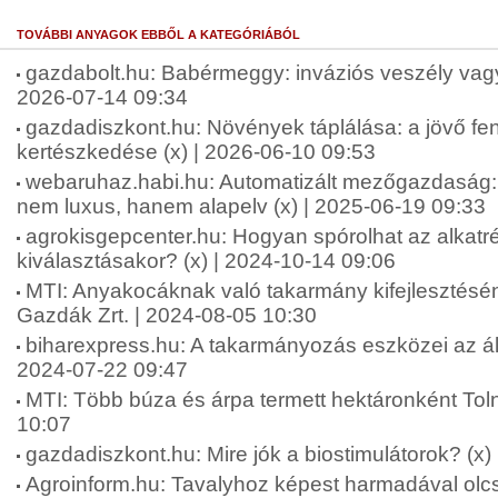
TOVÁBBI ANYAGOK EBBŐL A KATEGÓRIÁBÓL
gazdabolt.hu: Babérmeggy: inváziós veszély vagy 
2026-07-14 09:34
gazdadiszkont.hu: Növények táplálása: a jövő fen
kertészkedése (x) | 2026-06-10 09:53
webaruhaz.habi.hu: Automatizált mezőgazdaság: 
nem luxus, hanem alapelv (x) | 2025-06-19 09:33
agrokisgepcenter.hu: Hogyan spórolhat az alkatr
kiválasztásakor? (x) | 2024-10-14 09:06
MTI: Anyakocáknak való takarmány kifejlesztésén
Gazdák Zrt. | 2024-08-05 10:30
biharexpress.hu: A takarmányozás eszközei az áll
2024-07-22 09:47
MTI: Több búza és árpa termett hektáronként To
10:07
gazdadiszkont.hu: Mire jók a biostimulátorok? (x)
Agroinform.hu: Tavalyhoz képest harmadával olcs