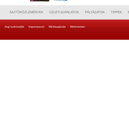
SAJTÓKÖZLEMÉNYEK
ÜZLETI AJÁNLATOK
PÁLYÁZATOK
TIPPEK
Jogi tudnivalók
Impresszum
Médiaajánlat
Webmester