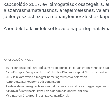
kapcsolódó 2017. évi támogatások összegeit is, a
a szarvasmarhatartáshoz, a tejtermeléshez, valam
juhtenyésztéshez és a dohánytermesztéshez kap
A rendelet a kihirdetését követő napon lép hatályb
79 milliárdos keretösszegből 89,6 millió forintos támogatásra pályázhatnak fia
Az uniós agrártámogatásokat továbbra is előlegként kaphatják meg a gazdák
2017 is rekordév volt a magyar-német agrárkereskedelemben
Agrárlogisztikai központ épül Bonyhádon
A vidéki életminőség javítását szorgalmazza az osztrák és a magyar agrárkam
A Magyar Államkincstár kezeli az agrártámogatásokat januártól
Még nagyon új a greening a magyar gazdáknak