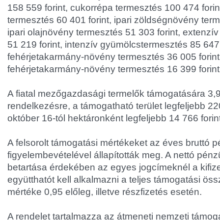
158 559 forint, cukorrépa termesztés 100 474 fori
termesztés 60 401 forint, ipari zöldségnövény term
ipari olajnövény termesztés 51 303 forint, extenz
51 219 forint, intenzív gyümölcstermesztés 85 647
fehérjetakarmány-növény termesztés 36 005 forint
fehérjetakarmány-növény termesztés 16 399 forint
A fiatal mezőgazdasági termelők támogatására 3,9 mi
rendelkezésre, a támogatható terület legfeljebb 22
október 16-tól hektáronként legfeljebb 14 766 forinto
A felsorolt támogatási mértékeket az éves bruttó p
figyelembevételével állapították meg. A nettó pénzü
betartása érdekében az egyes jogcímeknél a kifiz
együtthatót kell alkalmazni a teljes támogatási ö
mértéke 0,95 előleg, illetve részfizetés esetén.
A rendelet tartalmazza az átmeneti nemzeti támog