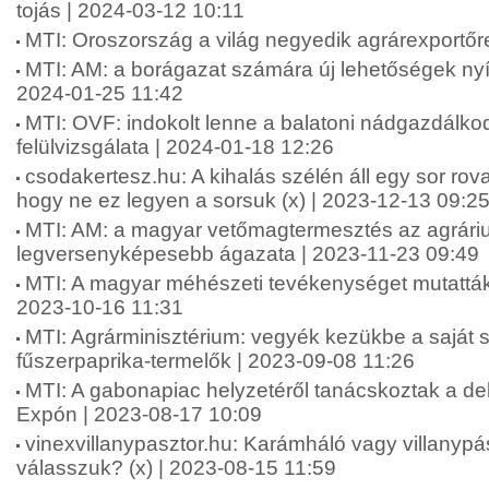
tojás | 2024-03-12 10:11
MTI: Oroszország a világ negyedik agrárexportőr
MTI: AM: a borágazat számára új lehetőségek nyí
2024-01-25 11:42
MTI: OVF: indokolt lenne a balatoni nádgazdálkod
felülvizsgálata | 2024-01-18 12:26
csodakertesz.hu: A kihalás szélén áll egy sor rova
hogy ne ez legyen a sorsuk (x) | 2023-12-13 09:2
MTI: AM: a magyar vetőmagtermesztés az agrári
legversenyképesebb ágazata | 2023-11-23 09:49
MTI: A magyar méhészeti tevékenységet mutatták
2023-10-16 11:31
MTI: Agrárminisztérium: vegyék kezükbe a saját 
fűszerpaprika-termelők | 2023-09-08 11:26
MTI: A gabonapiac helyzetéről tanácskoztak a d
Expón | 2023-08-17 10:09
vinexvillanypasztor.hu: Karámháló vagy villanypás
válasszuk? (x) | 2023-08-15 11:59