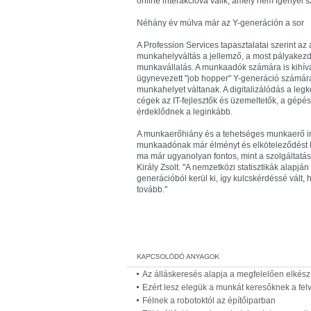
online interakcióvá válik, amely nem igényel s
Néhány év múlva már az Y-generáción a sor
A Profession Services tapasztalatai szerint az
munkahelyváltás a jellemző, a most pályakezd
munkavállalás. A munkaadók számára is kihívás
ügynevezett "job hopper" Y-generáció számára,
munkahelyet váltanak. A digitalizálódás a legk
cégek az IT-fejlesztők és üzemeltetők, a gépés
érdeklődnek a leginkább.
A munkaerőhiány és a tehetséges munkaerő irá
munkaadónak már élményt és elköteleződést ke
ma már ugyanolyan fontos, mint a szolgáltatáso
Király Zsolt. "A nemzetközi statisztikák alapj
generációból kerül ki, így kulcskérdéssé vált
tovább."
Az álláskeresés alapja a megfelelően elkészí
Ezért lesz elegük a munkát keresőknek a felv
Félnek a robotoktól az építőiparban