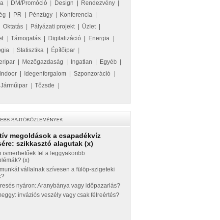
ka
|
DM/Promóció
|
Design
|
Rendezvény
|
ég
|
PR
|
Pénzügy
|
Konferencia
|
|
Oktatás
|
Pályázati projekt
|
Üzlet
|
et
|
Támogatás
|
Digitalizáció
|
Energia
|
ógia
|
Statisztika
|
Építőipar
|
eripar
|
Mezőgazdaság
|
Ingatlan
|
Egyéb
|
indoor
|
Idegenforgalom
|
Szponzoráció
|
|
Járműipar
|
Tőzsde
|
tív megoldások a csapadékvíz
ére: szikkasztó alagutak (x)
 ismerhetőek fel a leggyakoribb
blémák? (x)
munkát vállalnak szívesen a fülöp-szigeteki
k?
eresés nyáron: Aranybánya vagy időpazarlás?
ggy: inváziós veszély vagy csak félreértés?