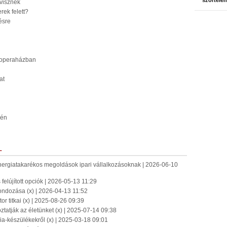
szőrtelen
 visznek
rek felett?
ésre
i operaházban
at
rén
L
energiatakarékos megoldások ipari vállalkozásoknak | 2026-06-10
 felújított opciók | 2026-05-13 11:29
tgondozása (x) | 2026-04-13 11:52
r titkai (x) | 2025-08-26 09:39
tatják az életünket (x) | 2025-07-14 09:38
ia-készülékekről (x) | 2025-03-18 09:01