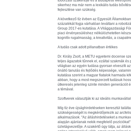
toborzási szakértője és a Budapesti Metropol
sikerhez ma már nem a lexikális tudás bővít
fejlesztése van szükség.
A következő tíz évben az Egyesült Államokban t
százalékát fogja várhatóan leváltani a robotizá
Group 2017-es kutatása. A Világgazdasági Fó
piaci érvényesüléshez nélkülözhetetlen kész
kognitív rugalmasság, a kreativitás, a csapatmu
A tudás csak adott pillanatban értékes
Dr. Király Zsolt, a METU egyetemi docense sze
teljes ágazatok tűnnek el, ezáltal szakmák és 
világban az egyén tudása gyorsan elveszíti az
önálló tanulás és fejlődés képessége, valamint
kutatása szerint a magyar fiatalok harmada ki
abban, hogy a most megszerzett tudásuk hosszú
útkeresés jelenleg szinte minden generációt é
a témával.
Szoftverek választják ki az ideális munkavállal
Míg tíz éve újsághirdetéseken keresztül talál
szükségességét is megkérdőjelezik az arcfeli
alkalmazások. "Az álláshirdetéseket a munkav
alapján ajánlanak nekik megfelelő pozíciókat" 
üzletágvezetője. A szakértő úgy látja, az állás