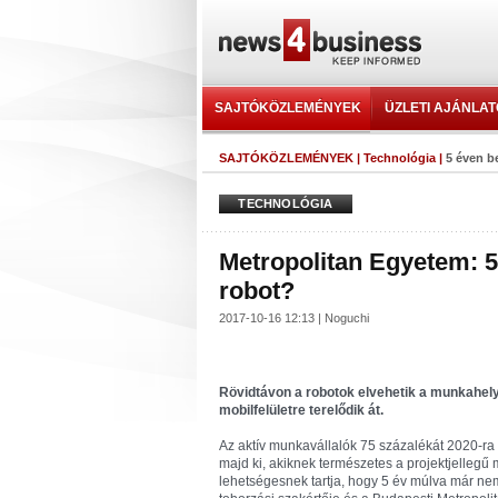
SAJTÓKÖZLEMÉNYEK
ÜZLETI AJÁNLA
SAJTÓKÖZLEMÉNYEK
|
Technológia
|
5 éven be
TECHNOLÓGIA
Metropolitan Egyetem: 5 
robot?
2017-10-16 12:13 | Noguchi
Rövidtávon a robotok elvehetik a munkahely
mobilfelületre terelődik át.
Az aktív munkavállalók 75 százalékát 2020-ra 
majd ki, akiknek természetes a projektjelle
lehetségesnek tartja, hogy 5 év múlva már nem