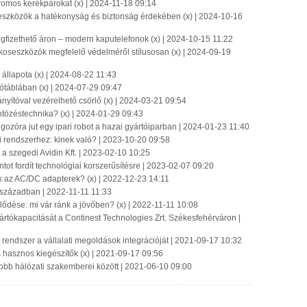
tromos kerékpárokat (x) | 2024-11-18 09:14
 eszközök a hatékonyság és biztonság érdekében (x) | 2024-10-16
gfizethető áron – modern kaputelefonok (x) | 2024-10-15 11:22
koseszközök megfelelő védelméről stílusosan (x) | 2024-09-19
llapota (x) | 2024-08-22 11:43
gótáblában (x) | 2024-07-29 09:47
nyítóval vezérelhető csörlő (x) | 2024-03-21 09:54
ntözéstechnika? (x) | 2024-01-29 09:43
ozóra jut egy ipari robot a hazai gyártóiparban | 2024-01-23 11:40
si rendszerhez: kinek való? | 2023-10-20 09:58
t a szegedi Avidin Kft. | 2023-02-10 10:25
intot fordít technológiai korszerűsítésre | 2023-02-07 09:20
k az AC/DC adapterek? (x) | 2022-12-23 14:11
 században | 2022-11-11 11:33
jlődése: mi vár ránk a jövőben? (x) | 2022-11-11 10:08
yártókapacitását a Continest Technologies Zrt. Székesfehérváron |
rendszer a vállalati megoldások integrációját | 2021-09-17 10:32
és hasznos kiegészítők (x) | 2021-09-17 09:56
jobb hálózati szakemberei között | 2021-06-10 09:00