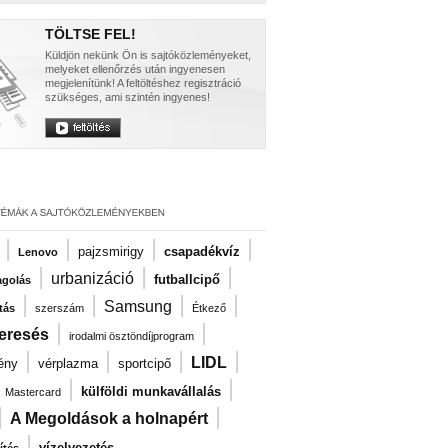
TÖLTSE FEL!
Küldjön nekünk Ön is sajtóközleményeket,
melyeket ellenőrzés után ingyenesen
megjelenítünk! A feltöltéshez regisztráció
szükséges, ami szintén ingyenes!
|
|
|
|
pajzsmirigy
csapadékvíz
Lenovo
|
|
|
urbanizáció
futballcipő
agolás
|
|
|
|
Samsung
tás
szerszám
Étkező
|
|
eresés
irodalmi ösztöndíjprogram
|
|
|
|
LIDL
ény
vérplazma
sportcipő
|
|
|
külföldi munkavállalás
Mastercard
|
|
A Megoldások a holnapért
|
vízelvezetés