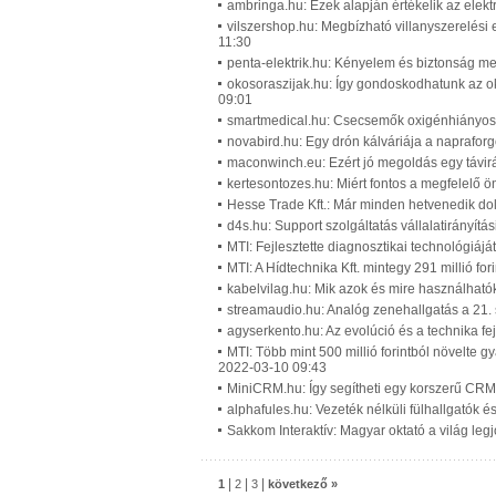
ambringa.hu: Ezek alapján értékelik az elek
vilszershop.hu: Megbízható villanyszerelési
11:30
penta-elektrik.hu: Kényelem és biztonság me
okosoraszijak.hu: Így gondoskodhatunk az o
09:01
smartmedical.hu: Csecsemők oxigénhiányos á
novabird.hu: Egy drón kálváriája a naprafor
maconwinch.eu: Ezért jó megoldás egy távirá
kertesontozes.hu: Miért fontos a megfelelő ö
Hesse Trade Kft.: Már minden hetvenedik dolg
d4s.hu: Support szolgáltatás vállalatirányítá
MTI: Fejlesztette diagnosztikai technológiájá
MTI: A Hídtechnika Kft. mintegy 291 millió for
kabelvilag.hu: Mik azok és mire használható
streamaudio.hu: Analóg zenehallgatás a 21.
agyserkento.hu: Az evolúció és a technika fe
MTI: Több mint 500 millió forintból növelte g
2022-03-10 09:43
MiniCRM.hu: Így segítheti egy korszerű CRM 
alphafules.hu: Vezeték nélküli fülhallgatók 
Sakkom Interaktív: Magyar oktató a világ leg
|
|
|
1
2
3
következő »