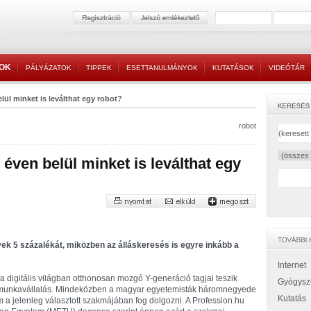
TOK
PÁLYÁZATOK
TIPPEK
ESETTANULMÁNYOK
KUTATÁSOK
VIDEÓTÁR
lül minket is leválthat egy robot?
robot
éven belül minket is leválthat egy
ek 5 százalékát, miközben az álláskeresés is egyre inkább a
Internet
a digitális világban otthonosan mozgó Y-generáció tagjai teszik
Gyógysz
gű munkavállalás. Mindeközben a magyar egyetemisták háromnegyede
Kutatás
 a jelenleg választott szakmájában fog dolgozni. A Profession.hu