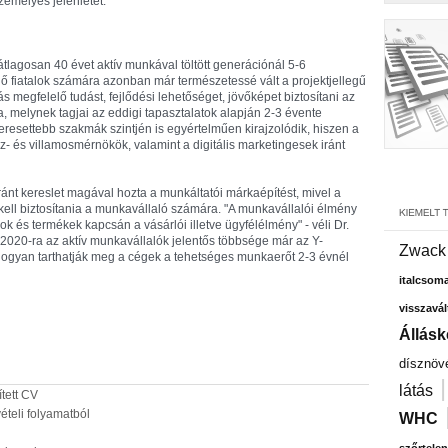
zemélyes jelenlétet.
 átlagosan 40 évet aktív munkával töltött generációnál 5-6
ő fiatalok számára azonban már természetessé vált a projektjellegű
 megfelelő tudást, fejlődési lehetőséget, jövőképet biztosítani az
 melynek tagjai az eddigi tapasztalatok alapján 2-3 évente
eresettebb szakmák szintjén is egyértelműen kirajzolódik, hiszen a
z- és villamosmérnökök, valamint a digitális marketingesek iránt
nt kereslet magával hozta a munkáltatói márkaépítést, mivel a
ll biztosítania a munkavállaló számára. "A munkavállalói élmény
k és termékek kapcsán a vásárlói illetve ügyfélélmény" - véli Dr.
án 2020-ra az aktív munkavállalók jelentős többsége már az Y-
Zwack
, hogyan tarthatják meg a cégek a tehetséges munkaerőt 2-3 évnél
italcsom
visszavál
Állásk
dísznöv
látás
tett CV
ételi folyamatból
WHC