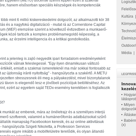
itan Egyetem (METU) docense szerint éppen ezért a szakmai
Logiszti
ésére, hanem elsősorban speciális készségek és kompetenciák
Felelőss
Kultúra
öbb mint 6 millió kiskereskedelmi dolgozót, az alkalmazotti kör 38
Környez
lás és a nagyfokú digitalizáció - mutat rá az Cornerstone Capital
rum (WEF) elemzése szerint a következő évtizedben a munkaerő-
Technol
ségek közé tartozik a komplex problémamegoldó képesség, a
Élelmisz
nka, az érzelmi intelligencia és a kritikai gondolkodás.
Outdoor/
Média
rint a jelenleg is zajló negyedik ipari forradalom eredményeként
pozíciók válnak feleslegessé. "Egy ilyen dinamikusan változó
 értékét, emiatt a szakmai ismereteknél ma már sokkal fontosabb az
 az újdonság iránti nyitottság" - hangsúlyozta a szakértő. A METU
fejezetten stresszesnek éli meg a pályakezdést, mivel bizonytalanok
 távon is elegendő lesz-e jövőbeli pozíciójuk betöltéséhez. Az
Innova
rint, ezért az egyetem saját TEDx-esemény keretében is foglalkozik
kezelés
Hogyan
látáspro
ót?
Milyen 
dolgozó
tak munkát az emberek, mára az önéletrajz és a személyes interjú
Állásk
smerő szoftverek, valamint a humánerőforrás adatbázisokat szűrő
Babérme
állalók manapság Facebookon keresik, és az online aktivitásuk
(x)
- hangsúlyozta Szigeti Nikoletta, a Profession Services
keresés egyre inkább a mobilfelületre terelődik, és olyan állandó