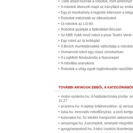
Több állást hoznak a robotok, mint amennyit
A robotok átveszik majd az irányítást az embe
Egy jó munkahely a legjobb ellenszer a kiég
Robotok intézhetik az útlevelünket
Új robotok az LG-tól
Robotok gyártják a falfestéket Bócsán
Az ABB YuMi nevű robot a pisai Teatro Verd
Egy robot az új kollégád
A Bosch munkatársakká változtatja a robotok
Humanoid robot egy olasz zenekarban
A LogMeIn felvásárolta a Nanorepet
A robotika aranykora
Robotok a világ egyik legfontosabb repülőte
TOVÁBBI ANYAGOK EBBŐL A KATEGÓRIÁBÓ
motor-systems.hu: A hajtástechnika jövője: 
11:27
pcarena.hu: A laptop értékvesztése: új versus
luba.hu: Innovatív robotfűnyírás: a jövő ker
kulsoaksi.hu: Az ideális hangszóró akkumuláto
amazingai.hu: A promptok, amelyek megváltoz
gyogylampabolt.hu: A kézi csuklós lézerteráp