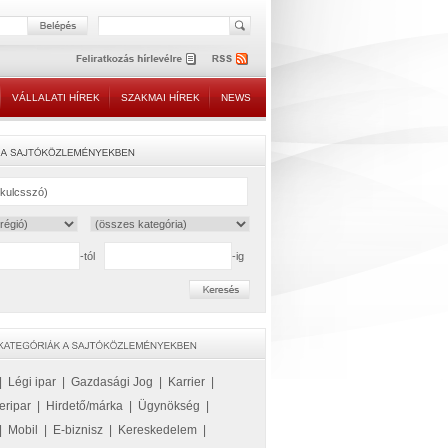
VÁLLALATI HÍREK
SZAKMAI HÍREK
NEWS
-tól
-ig
|
Légi ipar
|
Gazdasági Jog
|
Karrier
|
eripar
|
Hirdető/márka
|
Ügynökség
|
|
Mobil
|
E-biznisz
|
Kereskedelem
|