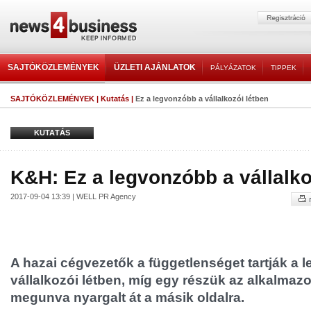
SAJTÓKÖZLEMÉNYEK
ÜZLETI AJÁNLATOK
PÁLYÁZATOK
TIPPEK
SAJTÓKÖZLEMÉNYEK
|
Kutatás
|
Ez a legvonzóbb a vállalkozói létben
KUTATÁS
K&H: Ez a legvonzóbb a vállalko
2017-09-04 13:39 | WELL PR Agency
A hazai cégvezetők a függetlenséget tartják a 
vállalkozói létben, míg egy részük az alkalmazot
megunva nyargalt át a másik oldalra.