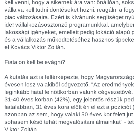
kell venni, hogy a sikernek ára van: önállóan, sok
vállalva kell tudni döntéseket hozni, reagálni a fo
piac változásaira. Ezért is kívánunk segítséget nyú
ide! vállalkozásösztönző programunkkal, amelyben
lakossági igényeket, emellett pedig lokáció alapú
és a vállalkozás működtetéséhez hasznos tippeke
el Kovács Viktor Zoltán.
Fiatalon kell belevágni?
A kutatás azt is feltérképezte, hogy Magyarorszá
évesen lesz valakiből cégvezető. "Az eredményekb
leginkább fiatal felnőttkorban válunk cégvezetővé
31-40 éves korban (42%), egy jelentős részük pedi
fiatalabban, 31 éves kora előtt éri el ezt a pozíciót
azonban az sem, hogy valaki 50 éves kor felett jut 
sohasem késő tehát megvalósítani álmainkat" - te
Viktor Zoltán.