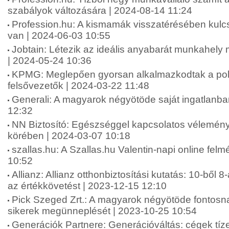
szabályok változására | 2024-08-14 11:24
Profession.hu: A kismamák visszatérésében kul
van | 2024-06-03 10:55
Jobtain: Létezik az ideális anyabarát munkahel
| 2024-05-24 10:36
KPMG: Meglepően gyorsan alkalmazkodtak a polik
felsővezetők | 2024-03-22 11:48
Generali: A magyarok négyötöde saját ingatlanba
12:32
NN Biztosító: Egészséggel kapcsolatos vélemén
körében | 2024-03-07 10:18
szallas.hu: A Szallas.hu Valentin-napi online fel
10:52
Allianz: Allianz otthonbiztosítási kutatás: 10-ből 8
az értékkövetést | 2023-12-15 12:10
Pick Szeged Zrt.: A magyarok négyötöde fontosna
sikerek megünneplését | 2023-10-25 10:54
Generációk Partnere: Generációváltás: cégek tíze