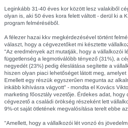
Leginkább 31-40 éves kor között lesz valakiből c
olyan is, aki 50 éves kora felett váltott - derül ki a 
program felméréséből.
A félezer hazai kkv megkérdezésével történt felmé
választ, hogy a cégvezetőket mi késztette vállalk
"Az eredmények azt mutatják, hogy a vállalkozói 
függetlenség a legmotiválóbb tényező (31%), a c
negyedét (23%) pedig éleslátása segítette a válla
hiszen olyan piaci lehetőséget látott meg, amelyet
Emellett egy részük egyszerűen megunta az alkalmaz
inkább kihívásra vágyott" - mondta el Kovács Vikt
marketing főosztály vezetője. Érdekes adat, hogy 
cégvezető a családi örökség részeként lett vállal
9%-ot saját ötletének megvalósítása terelt ebbe az
"Amellett, hogy a vállalkozói lét vonzó és jövedelm