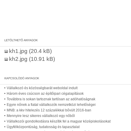
kh1.jpg
(20.4 kB)
kh2.jpg
(10.91 kB)
Vállalkozó és közösségbarát weboldal indult
Három éves csúcson az építőipari cégalapítások
Továbbra is sokan tartoznak tartósan az adóhatóságnak
Egyre nőnek a fiatal vállalkozók nemzetközi lehetőségei
MNB: a kkv hitelezés 12 százalékkal bővült 2016-ban
Mennyire lesz sikeres vállalkozó egy nőből
Vállalkozói gondolkodásra készítik fel a magyar középiskolásokat
Ügyfélközpontúság, tudatosság és tapasztalat