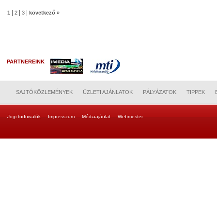
|
|
|
1
2
3
következő »
PARTNEREINK
SAJTÓKÖZLEMÉNYEK
ÜZLETI AJÁNLATOK
PÁLYÁZATOK
TIPPEK
Jogi tudnivalók
Impresszum
Médiaajánlat
Webmester