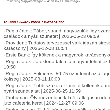
Coworking Magyarországon – kihívások és lehetőségek
TOVÁBBI ANYAGOK EBBŐL A KATEGÓRIÁBÓL
Regio Játék: Tábor, strand, nagyszülők: így szer
családok a nyári szünetet | 2026-06-23 09:59
Provident: Tudatos tervezéssel válik igazán str
karácsony | 2025-12-08 10:54
Erste Bank: Így költenek a magyarok karácsonyko
Regio Játék: Játékforradalom a magyar felnőttek
10:50
Regio Játék: Felmérés: 50-75 ezer forint az átlag
költség | 2025-08-11 10:00
Regio Játék: Több százezer forintot költenek a 
nyári szünet alatt | 2025-06-25 11:59
Prohuman: Ötvenezer forinttal nőtt átlagosan idé
jutó cafeteria keret | 2024-12-27 09:06
Profession.hu: Tízből négy munkavállaló számít 