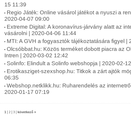
15 11:39
Regio Játék: Online vásárol játékot a nyuszi a r
2020-04-07 09:00
Extreme Digital: A koronavírus-járvány alatt az in
vásárolni | 2020-04-06 11:44
MTI: A GVH a fogyasztók tájékoztatására figyel |
Olcsóbbat.hu: Közös terméket dobott piacra az O
Intren | 2020-03-02 12:42
Solinfo: Elindult a Solinfo webshopja | 2020-02-1
Erotikasziget-szexshop.hu: Titkok a zárt ajtók mög
06:35
Webshop.netklikk.hu: Ruharendelés az internetről: 
2020-01-17 07:19
|
|
|
1
2
3
következő »