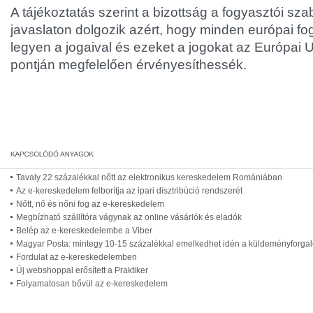
A tájékoztatás szerint a bizottság a fogyasztói sza
javaslaton dolgozik azért, hogy minden európai fo
legyen a jogaival és ezeket a jogokat az Európai 
pontján megfelelően érvényesíthessék.
Tavaly 22 százalékkal nőtt az elektronikus kereskedelem Romániában
Az e-kereskedelem felborítja az ipari disztribúció rendszerét
Nőtt, nő és nőni fog az e-kereskedelem
Megbízható szállítóra vágynak az online vásárlók és eladók
Belép az e-kereskedelembe a Viber
Magyar Posta: mintegy 10-15 százalékkal emelkedhet idén a küldeményforga
Fordulat az e-kereskedelemben
Új webshoppal erősített a Praktiker
Folyamatosan bővül az e-kereskedelem