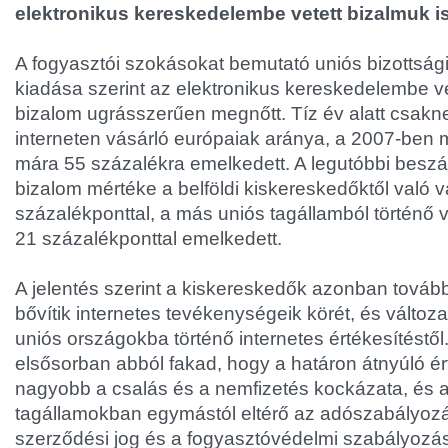
elektronikus kereskedelembe vetett bizalmuk is
A fogyasztói szokásokat bemutató uniós bizottsági
kiadása szerint az elektronikus kereskedelembe ve
bizalom ugrásszerűen megnőtt. Tíz év alatt csak
interneten vásárló európaiak aránya, a 2007-ben m
mára 55 százalékra emelkedett. A legutóbbi beszá
bizalom mértéke a belföldi kiskereskedőktől való 
százalékponttal, a más uniós tagállamból történő 
21 százalékponttal emelkedett.
A jelentés szerint a kiskereskedők azonban tová
bővítik internetes tevékenységeik körét, és változ
uniós országokba történő internetes értékesítéstől
elsősorban abból fakad, hogy a határon átnyúló ér
nagyobb a csalás és a nemfizetés kockázata, és 
tagállamokban egymástól eltérő az adószabályozá
szerződési jog és a fogyasztóvédelmi szabályozás