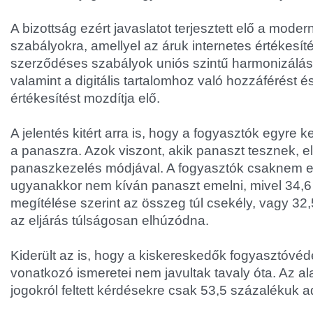
A bizottság ezért javaslatot terjesztett elő a modern
szabályokra, amellyel az áruk internetes értékesí
szerződéses szabályok uniós szintű harmonizálás
valamint a digitális tartalomhoz való hozzáférést é
értékesítést mozdítja elő.
A jelentés kitért arra is, hogy a fogyasztók egyre 
a panaszra. Azok viszont, akik panaszt tesznek, 
panaszkezelés módjával. A fogyasztók csaknem
ugyanakkor nem kíván panaszt emelni, mivel 34,6
megítélése szerint az összeg túl csekély, vagy 32,
az eljárás túlságosan elhúzódna.
Kiderült az is, hogy a kiskereskedők fogyasztóvé
vonatkozó ismeretei nem javultak tavaly óta. Az al
jogokról feltett kérdésekre csak 53,5 százalékuk ad