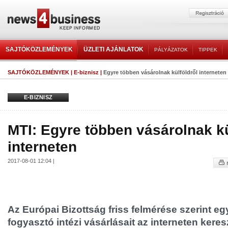
SAJTÓKÖZLEMÉNYEK
ÜZLETI AJÁNLATOK
PÁLYÁZATOK
TIPPEK
SAJTÓKÖZLEMÉNYEK
|
E-biznisz
|
Egyre többen vásárolnak külföldről interneten
E-BIZNISZ
MTI: Egyre többen vásárolnak kü
interneten
2017-08-01 12:04 |
Az Európai Bizottság friss felmérése szerint eg
fogyasztó intézi vásárlásait az interneten keres