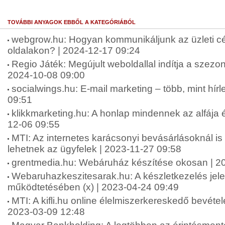
TOVÁBBI ANYAGOK EBBŐL A KATEGÓRIÁBÓL
webgrow.hu: Hogyan kommunikáljunk az üzleti c
oldalakon? | 2024-12-17 09:24
Regio Játék: Megújult weboldallal indítja a szez
2024-10-08 09:00
socialwings.hu: E-mail marketing – több, mint hírl
09:51
klikkmarketing.hu: A honlap mindennek az alfája 
12-06 09:55
MTI: Az internetes karácsonyi bevásárlásoknál is
lehetnek az ügyfelek | 2023-11-27 09:58
grentmedia.hu: Webáruház készítése okosan | 2
Webaruhazkeszitesarak.hu: A készletkezelés je
működtetésében (x) | 2023-04-24 09:49
MTI: A kifli.hu online élelmiszerkereskedő bevétele
2023-03-09 12:48