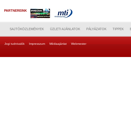
PARTNEREINK
SAJTÓKÖZLEMÉNYEK
ÜZLETI AJÁNLATOK
PÁLYÁZATOK
TIPPEK
Jogi tudnivalók
Impresszum
Médiaajánlat
Webmester