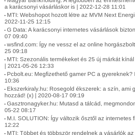
Magyar Bankholding: A legtöbben az érintésmentes
a karácsonyi vásárláskor is | 2022-12-28 11:01
MTI: Webshopot hozott létre az MVM Next Energia
2022-11-25 12:15
G Data: A karácsonyi internetes vásárlások bizt
07 09:40
wsfind.com: Így ne vessz el az online horgászbolt
25 09:18
MTI: Szezonális termékeket és 25 új márkát kí
| 2021-05-26 12:33
Pcbolt.eu: Megfizethető gamer PC a gyereknek? I
10:36
Ekszerkiraly.hu: Rosegold ékszerek: a szín, ami ga
hozzád! (x) | 2020-08-17 09:19
Gasztronagyker.hu: Mutasd a tálcád, megmondom, 
05-22 08:17
M.I. SOLUTION: Így változik ősztől az internetes 
12:22
MTI: Többet és többször rendelnek a vásárlók az 