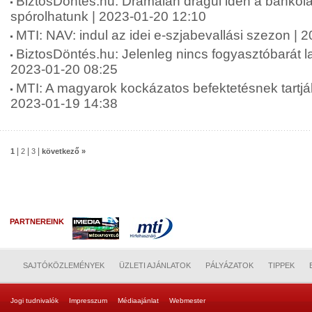
BiztosDöntés.hu: Drámaian drágul idén a bankolá
spórolhatunk | 2023-01-20 12:10
MTI: NAV: indul az idei e-szjabevallási szezon | 
BiztosDöntés.hu: Jelenleg nincs fogyasztóbarát l
2023-01-20 08:25
MTI: A magyarok kockázatos befektetésnek tartják 
2023-01-19 14:38
|
|
|
1
2
3
következő »
PARTNEREINK
SAJTÓKÖZLEMÉNYEK
ÜZLETI AJÁNLATOK
PÁLYÁZATOK
TIPPEK
Jogi tudnivalók
Impresszum
Médiaajánlat
Webmester