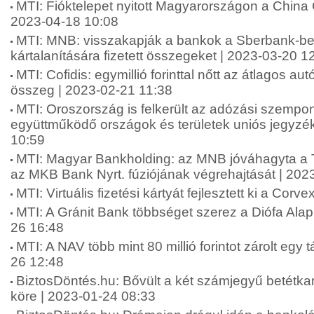
MTI: Fióktelepet nyitott Magyarországon a China 
2023-04-18 10:08
MTI: MNB: visszakapják a bankok a Sberbank-be
kártalanítására fizetett összegeket | 2023-03-20 1
MTI: Cofidis: egymillió forinttal nőtt az átlagos au
összeg | 2023-02-21 11:38
MTI: Oroszország is felkerült az adózási szempo
együttműködő országok és területek uniós jegyzé
10:59
MTI: Magyar Bankholding: az MNB jóváhagyta a 
az MKB Bank Nyrt. fúziójának végrehajtását | 202
MTI: Virtuális fizetési kártyát fejlesztett ki a Cor
MTI: A Gránit Bank többséget szerez a Diófa Ala
26 16:48
MTI: A NAV több mint 80 millió forintot zárolt egy 
26 12:48
BiztosDöntés.hu: Bővült a két számjegyű betétka
köre | 2023-01-24 08:33