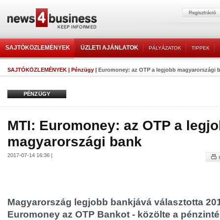
SAJTÓKÖZLEMÉNYEK
ÜZLETI AJÁNLATOK
PÁLYÁZATOK
TIPPEK
SAJTÓKÖZLEMÉNYEK
|
Pénzügy
|
Euromoney: az OTP a legjobb magyarországi 
PÉNZÜGY
MTI: Euromoney: az OTP a legj
magyarországi bank
2017-07-14 16:36 |
Magyarország legjobb bankjává választotta 20
Euromoney az OTP Bankot - közölte a pénzintéz