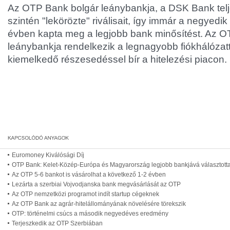
Az OTP Bank bolgár leánybankja, a DSK Bank tel
szintén "lekörözte" riválisait, így immár a negyed
évben kapta meg a legjobb bank minősítést. Az O
leánybankja rendelkezik a legnagyobb fiókhálózat
kiemelkedő részesedéssel bír a hitelezési piacon.
Euromoney Kiválósági Díj
OTP Bank: Kelet-Közép-Európa és Magyarország legjobb bankjává választott
Az OTP 5-6 bankot is vásárolhat a következő 1-2 évben
Lezárta a szerbiai Vojvodjanska bank megvásárlását az OTP
Az OTP nemzetközi programot indít startup cégeknek
Az OTP Bank az agrár-hitelállományának növelésére törekszik
OTP: történelmi csúcs a második negyedéves eredmény
Terjeszkedik az OTP Szerbiában