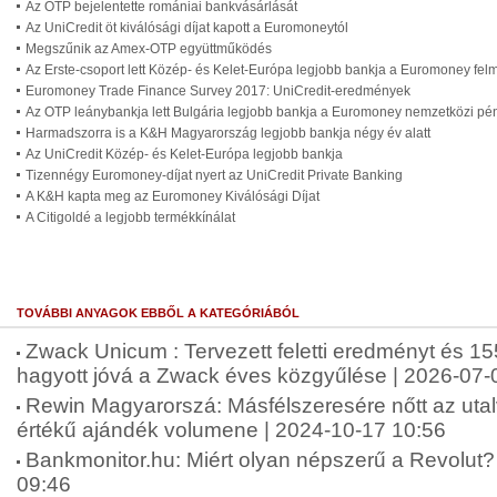
Az OTP bejelentette romániai bankvásárlását
Az UniCredit öt kiválósági díjat kapott a Euromoneytól
Megszűnik az Amex-OTP együttműködés
Az Erste-csoport lett Közép- és Kelet-Európa legjobb bankja a Euromoney fe
Euromoney Trade Finance Survey 2017: UniCredit-eredmények
Az OTP leánybankja lett Bulgária legjobb bankja a Euromoney nemzetközi pén
Harmadszorra is a K&H Magyarország legjobb bankja négy év alatt
Az UniCredit Közép- és Kelet-Európa legjobb bankja
Tizennégy Euromoney-díjat nyert az UniCredit Private Banking
A K&H kapta meg az Euromoney Kiválósági Díjat
A Citigoldé a legjobb termékkínálat
TOVÁBBI ANYAGOK EBBŐL A KATEGÓRIÁBÓL
Zwack Unicum : Tervezett feletti eredményt és 155
hagyott jóvá a Zwack éves közgyűlése | 2026-07-
Rewin Magyarorszá: Másfélszeresére nőtt az uta
értékű ajándék volumene | 2024-10-17 10:56
Bankmonitor.hu: Miért olyan népszerű a Revolut? 
09:46