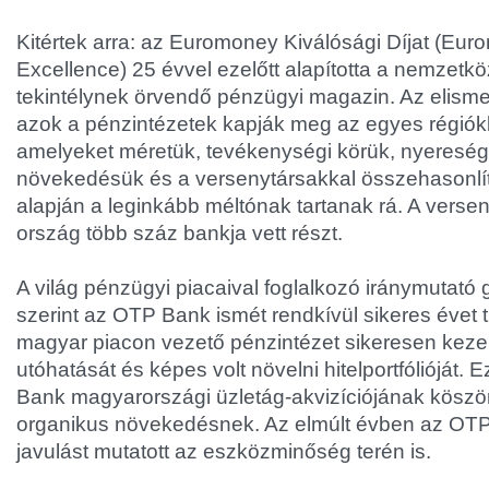
Kitértek arra: az Euromoney Kiválósági Díjat (Eu
Excellence) 25 évvel ezelőtt alapította a nemzetkö
tekintélynek örvendő pénzügyi magazin. Az elism
azok a pénzintézetek kapják meg az egyes régió
amelyeket méretük, tevékenységi körük, nyeresé
növekedésük és a versenytársakkal összehasonlíto
alapján a leginkább méltónak tartanak rá. A verse
ország több száz bankja vett részt.
A világ pénzügyi piacaival foglalkozó iránymutat
szerint az OTP Bank ismét rendkívül sikeres évet
magyar piacon vezető pénzintézet sikeresen keze
utóhatását és képes volt növelni hitelportfólióját.
Bank magyarországi üzletág-akvizíciójának köszö
organikus növekedésnek. Az elmúlt évben az OTP
javulást mutatott az eszközminőség terén is.