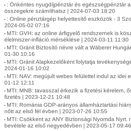
: Önkéntes nyugdíjpénztár és egészségpénztár 
összegekre számíthatsz | 2024-07-03 18:20
: Online pénztárgép helyettesítő eszközök - 3 Sz
2024-05-02 07:16
MTI: GVH: az online árfigyelő rendszernek is kö
élelmiszer-infláció mérséklése | 2024-03-11 11:30
MTI: Gránit Biztosító névre vált a Wáberer Hungári
01-30 10:16
MTI: Gránit Alapkezelőként folytatja tevékenységé
2024-01-16 10:02
MTI: NAV: megújult webes felülettel indul az idei
01-12 12:11
MTI: MNB: tavasszal érkezik a fizetési kérelem, 
fizetés | 2023-12-21 10:48
MTI: Románia GDP-arányos államháztartási hián
nőtt az első fél évben | 2023-07-26 10:55
MTI: Csökkent az ANY Biztonsági Nyomda Nyrt. 
bevétele az első negyedévben | 2023-05-17 09:4