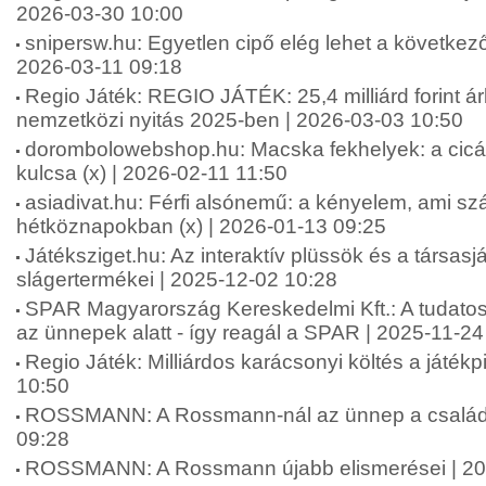
2026-03-30 10:00
snipersw.hu: Egyetlen cipő elég lehet a következő
2026-03-11 09:18
Regio Játék: REGIO JÁTÉK: 25,4 milliárd forint á
nemzetközi nyitás 2025-ben | 2026-03-03 10:50
dorombolowebshop.hu: Macska fekhelyek: a cic
kulcsa (x) | 2026-02-11 11:50
asiadivat.hu: Férfi alsónemű: a kényelem, ami sz
hétköznapokban (x) | 2026-01-13 09:25
Játéksziget.hu: Az interaktív plüssök és a társas
slágertermékei | 2025-12-02 10:28
SPAR Magyarország Kereskedelmi Kft.: A tudatos
az ünnepek alatt - így reagál a SPAR | 2025-11-24
Regio Játék: Milliárdos karácsonyi költés a játék
10:50
ROSSMANN: A Rossmann-nál az ünnep a családró
09:28
ROSSMANN: A Rossmann újabb elismerései | 20