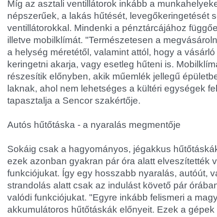
Míg az asztali ventillátorok inkább a munkahelyek
népszerűek, a lakás hűtését, levegőkeringetését s
ventillátorokkal. Mindenki a pénztárcájához függően
illetve mobilklímát. "Természetesen a megvásároln
a helység méretétől, valamint attól, hogy a vásárló
keringetni akarja, vagy esetleg hűteni is. Mobilklí
részesítik előnyben, akik műemlék jellegű épületb
laknak, ahol nem lehetséges a kültéri egységek fel
tapasztalja a Sencor szakértője.
Autós hűtőtáska - a nyaralás megmentője
Sokáig csak a hagyományos, jégakkus hűtőtáskák t
ezek azonban gyakran pár óra alatt elveszítették v
funkciójukat. Így egy hosszabb nyaralás, autóút,
strandolás alatt csak az indulást követő pár órában
valódi funkciójukat. "Egyre inkább felismeri a magy
akkumulátoros hűtőtáskák előnyeit. Ezek a gépek