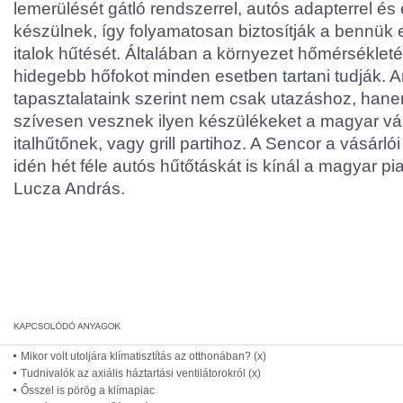
lemerülését gátló rendszerrel, autós adapterrel és
készülnek, így folyamatosan biztosítják a bennük e
italok hűtését. Általában a környezet hőmérsékleté
hidegebb hőfokot minden esetben tartani tudják. 
tapasztalataink szerint nem csak utazáshoz, hane
szívesen vesznek ilyen készülékeket a magyar vás
italhűtőnek, vagy grill partihoz. A Sencor a vásárl
idén hét féle autós hűtőtáskát is kínál a magyar p
Lucza András.
Mikor volt utoljára klímatisztítás az otthonában? (x)
Tudnivalók az axiális háztartási ventilátorokról (x)
Ősszel is pörög a klímapiac