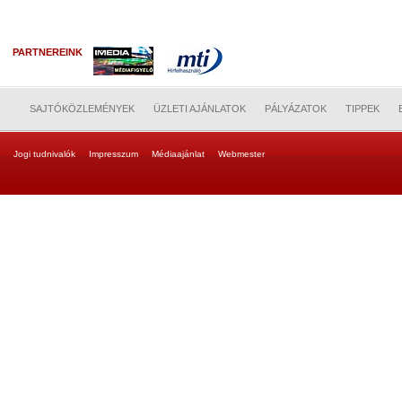
PARTNEREINK
SAJTÓKÖZLEMÉNYEK
ÜZLETI AJÁNLATOK
PÁLYÁZATOK
TIPPEK
Jogi tudnivalók
Impresszum
Médiaajánlat
Webmester