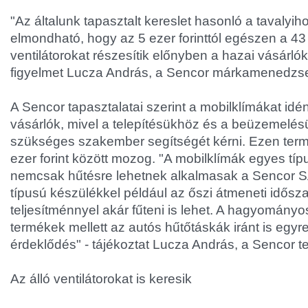
"Az általunk tapasztalt kereslet hasonló a tavalyih
elmondható, hogy az 5 ezer forinttól egészen a 43 e
ventilátorokat részesítik előnyben a hazai vásárlók" 
figyelmet Lucza András, a Sencor márkamenedzse
A Sencor tapasztalatai szerint a mobilklímákat idé
vásárlók, mivel a telepítésükhöz és a beüzemelé
szükséges szakember segítségét kérni. Ezen ter
ezer forint között mozog. "A mobilklímák egyes tí
nemcsak hűtésre lehetnek alkalmasak a Senco
típusú készülékkel például az őszi átmeneti idősz
teljesítménnyel akár fűteni is lehet. A hagyományo
termékek mellett az autós hűtőtáskák iránt is egy
érdeklődés" - tájékoztat Lucza András, a Sencor
Az álló ventilátorokat is keresik