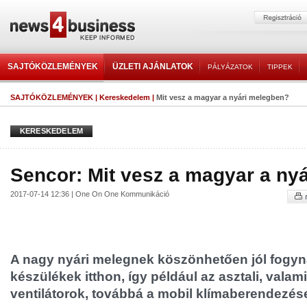
SAJTÓKÖZLEMÉNYEK
ÜZLETI AJÁNLATOK
PÁLYÁZATOK
TIPPEK
SAJTÓKÖZLEMÉNYEK
|
Kereskedelem
|
Mit vesz a magyar a nyári melegben?
KERESKEDELEM
Sencor: Mit vesz a magyar a ny
2017-07-14 12:36 | One On One Kommunikáció
A nagy nyári melegnek köszönhetően jól fogyn
készülékek itthon, így például az asztali, valami
ventilátorok, továbbá a mobil klímaberendezése