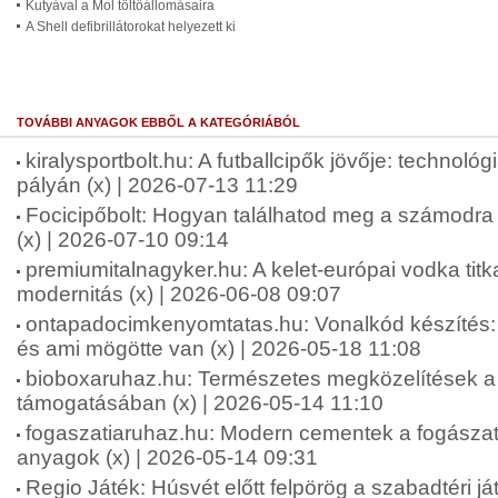
Kutyával a Mol töltőállomásaira
A Shell defibrillátorokat helyezett ki
TOVÁBBI ANYAGOK EBBŐL A KATEGÓRIÁBÓL
kiralysportbolt.hu: A futballcipők jövője: technológ
pályán (x) | 2026-07-13 11:29
Focicipőbolt: Hogyan találhatod meg a számodra 
(x) | 2026-07-10 09:14
premiumitalnagyker.hu: A kelet-európai vodka tit
modernitás (x) | 2026-06-08 09:07
ontapadocimkenyomtatas.hu: Vonalkód készíté
és ami mögötte van (x) | 2026-05-18 11:08
bioboxaruhaz.hu: Természetes megközelítések a f
támogatásában (x) | 2026-05-14 11:10
fogaszatiaruhaz.hu: Modern cementek a fogásza
anyagok (x) | 2026-05-14 09:31
Regio Játék: Húsvét előtt felpörög a szabadtéri ját