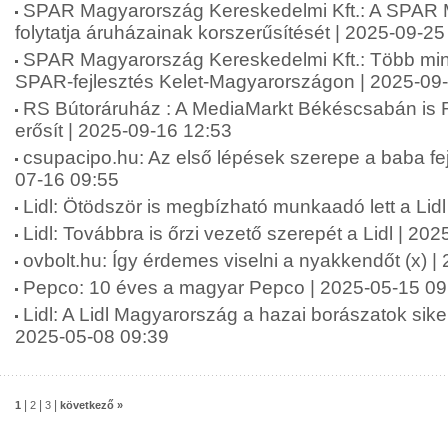
SPAR Magyarország Kereskedelmi Kft.: A SPAR
folytatja áruházainak korszerűsítését | 2025-09-25
SPAR Magyarország Kereskedelmi Kft.: Több mint 2
SPAR-fejlesztés Kelet-Magyarországon | 2025-09
RS Bútoráruház : A MediaMarkt Békéscsabán is 
erősít | 2025-09-16 12:53
csupacipo.hu: Az első lépések szerepe a baba fej
07-16 09:55
Lidl: Ötödször is megbízható munkaadó lett a Lid
Lidl: Továbbra is őrzi vezető szerepét a Lidl | 20
ovbolt.hu: Így érdemes viselni a nyakkendőt (x) 
Pepco: 10 éves a magyar Pepco | 2025-05-15 09
Lidl: A Lidl Magyarország a hazai borászatok siker
2025-05-08 09:39
|
|
|
1
2
3
következő »