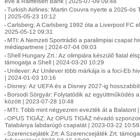
éve a Raiffeisen Bank | 2025-07-09 09:48
Turkish Airlines: Martin Couvra nyerte a 2025-ös 
| 2025-05-23 10:12
Carlsberg: A Carlsberg 1992 óta a Liverpool FC el
2025-05-12 09:31
MTI: A Nemzeti Sportrádió a paralimpiai csapat hi
médiapartnere | 2024-07-04 09:03
Shell Hungary Zrt.: Az olimpiára készülő fiatal éls
támogatja a Shell | 2024-03-20 10:29
Unilever: Az Unilever több márkája is a foci-Eb hi
| 2024-01-03 10:16
Disney: Az UEFA és a Disney 2027-ig hosszabbít
Borsodi Sörgyár: Folytatódik az együttműködés 
között | 2023-07-28 10:48
MTI: Több mint négyezren evezték át a Balatont 
OPUS TIGÁZ: Az OPUS TIGÁZ névadó szponzork
Tatabánya labdarúgó csapatát | 2023-03-22 10:59
Szerencsejáték Zrt: A Szerencsejáték Zrt. támogatj