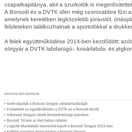
csapatkapitánya, akit a szurkolók is megerősítette
A Borsodi és a DVTK idén még szorosabbra fűzi 
amelynek keretében legközelebb júniustól, óriáspl
felületeken találkozhatnak a sportolókkal a drukke
A felek együttműködése 2014-ben kezdődött; azót
sörgyár a DVTK labdarúgó-, kosárlabda- és jégko
Ismét díjazták a Borsodi Sörgyár vállalati kultúráját
Folytatódik az együttműködés a DVTK és a Borsodi között
A Borsodi Sörgyár ötödik fenntarthatósági jelentése
Borsodi: 50 éve az élet habos oldalán
Legjobb Munkáltató elismerést kapott a Borsodi Sörgyár 2023-ban
Külföldi piacokon terjeszkedne a Borsodi Sörgyár