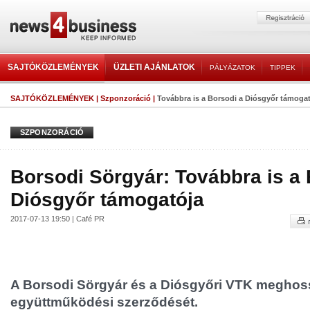
SAJTÓKÖZLEMÉNYEK
ÜZLETI AJÁNLATOK
PÁLYÁZATOK
TIPPEK
SAJTÓKÖZLEMÉNYEK
|
Szponzoráció
|
Továbbra is a Borsodi a Diósgyőr támoga
SZPONZORÁCIÓ
Borsodi Sörgyár: Továbbra is a 
Diósgyőr támogatója
2017-07-13 19:50 | Café PR
A Borsodi Sörgyár és a Diósgyőri VTK meghos
együttműködési szerződését.