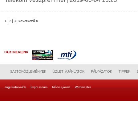
|
|
|
1
2
3
következő »
PARTNEREINK
SAJTÓKÖZLEMÉNYEK
ÜZLETI AJÁNLATOK
PÁLYÁZATOK
TIPPEK
Jogi tudnivalók
Impresszum
Médiaajánlat
Webmester