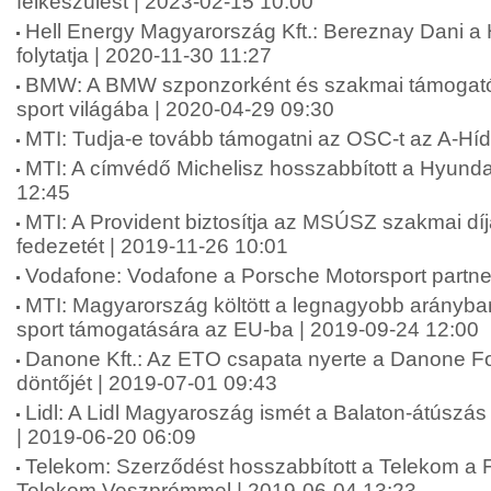
felkészülést | 2023-02-15 10:00
Hell Energy Magyarország Kft.: Bereznay Dani 
folytatja | 2020-11-30 11:27
BMW: A BMW szponzorként és szakmai támogatók
sport világába | 2020-04-29 09:30
MTI: Tudja-e tovább támogatni az OSC-t az A-Híd
MTI: A címvédő Michelisz hosszabbított a Hyundai
12:45
MTI: A Provident biztosítja az MSÚSZ szakmai dí
fedezetét | 2019-11-26 10:01
Vodafone: Vodafone a Porsche Motorsport partne
MTI: Magyarország költött a legnagyobb arányban
sport támogatására az EU-ba | 2019-09-24 12:00
Danone Kft.: Az ETO csapata nyerte a Danone F
döntőjét | 2019-07-01 09:43
Lidl: A Lidl Magyaroszág ismét a Balaton-átúszá
| 2019-06-20 06:09
Telekom: Szerződést hosszabbított a Telekom a Fi
Telekom Veszprémmel | 2019-06-04 13:23