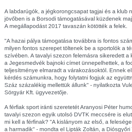
A labdarúgók, a jégkorongcsapat tagjai és a klub n
jövőben is a Borsodi támogatásával küzdenek majd
A megállapodást 2017 tavaszán kötötték a felek.
"A hazai pálya támogatása továbbra is fontos szám
milyen fontos szerepet töltenek be a sportolók a t
szívében. A tavalyi szezon felemásra sikeredett a
a Jegesmedvék bajnoki címet ünnepelhettek, a fo
teljesítménye elmaradt a várakozásoktól. Ennek el
kérdés számunkra, hogy folytatni fogjuk az együt
Száz százalékig mellettük állunk" - nyilatkozta Vul
Sörgyár Kft. ügyvezetője.
A férfiak sport iránti szeretetét Aranyosi Péter humor
tavalyi szezon egyik utolsó DVTK meccsére is eluta
mi kell a férfinak? "A kislányom az első, a feleség
a harmadik" - mondta el Lipták Zoltán, a Diósgyőr