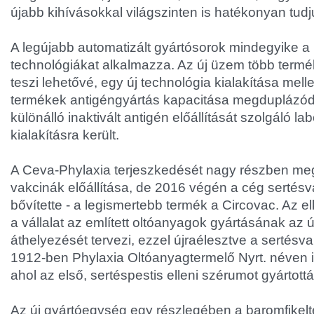
újabb kihívásokkal világszinten is hatékonyan tudju
A legújabb automatizált gyártósorok mindegyike 
technológiákat alkalmazza. Az új üzem több termé
teszi lehetővé, egy új technológia kialakítása mel
termékek antigéngyártás kapacitása megduplázódo
különálló inaktivált antigén előállítását szolgáló la
kialakításra került.
A Ceva-Phylaxia terjeszkedését nagy részben meg
vakcinák előállítása, de 2016 végén a cég sertésva
bővítette - a legismertebb termék a Circovac. Az 
a vállalat az említett oltóanyagok gyártásának az 
áthelyezését tervezi, ezzel újraélesztve a sertésva
1912-ben Phylaxia Oltóanyagtermelő Nyrt. néven
ahol az első, sertéspestis elleni szérumot gyártottá
Az új gyártóegység egy részlegében a baromfikel