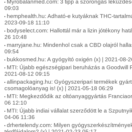
Myrobalanmed.com: 3 tipp a szorongás leküzdésé
09:03
hemphealth.hu: Adható-e kutyáknak THC-tartalmú 
2023-09-18 11:10
bodyselect.com: Hallottál már a lizin jótékony hatá
26 10:48
marryjane.hu: Mindenhol csak a CBD olajról halla
09:54
bukkosmed.hu: A gyógyító oxigén (x) | 2021-08-2
MTI: Újabb egészségipari beruházás a Goodwill P
2021-08-12 09:15
allinpackaging.hu: Gyógyszeripari termékek gyárt
csomagolóanyag is! (x) | 2021-05-18 06:29
MTI: Megkezdődik az oltóanyaggyártás Franciao
06 12:10
MTI: Újabb indiai vállalat szerződött le a Szputny
04-06 11:36
drhertelendy.com: Milyen gyógyszerkészítmények
térdfájdalom? (x) | 2021-02-23 05:17