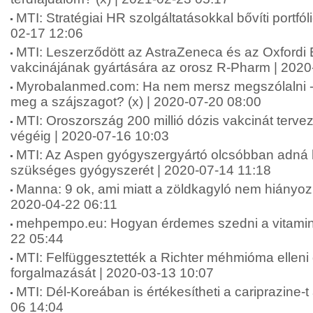
MTI: Stratégiai HR szolgáltatásokkal bővíti portfól
02-17 12:06
MTI: Leszerződött az AstraZeneca és az Oxfordi
vakcinájának gyártására az orosz R-Pharm | 2020
Myrobalanmed.com: Ha nem mersz megszólalni 
meg a szájszagot? (x) | 2020-07-20 08:00
MTI: Oroszország 200 millió dózis vakcinát tervez
végéig | 2020-07-16 10:03
MTI: Az Aspen gyógyszergyártó olcsóbban adná 
szükséges gyógyszerét | 2020-07-14 11:18
Manna: 9 ok, ami miatt a zöldkagyló nem hiányozha
2020-04-22 06:11
mehpempo.eu: Hogyan érdemes szedni a vitamino
22 05:44
MTI: Felfüggesztették a Richter méhmióma ellen
forgalmazását | 2020-03-13 10:07
MTI: Dél-Koreában is értékesítheti a cariprazine-t
06 14:04