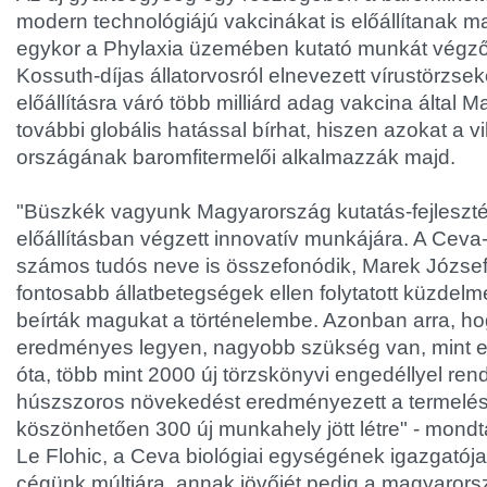
modern technológiájú vakcinákat is előállítanak m
egykor a Phylaxia üzemében kutató munkát végz
Kossuth-díjas állatorvosról elnevezett vírustörzsek
előállításra váró több milliárd adag vakcina által 
további globális hatással bírhat, hiszen azokat a v
országának baromfitermelői alkalmazzák majd.
"Büszkék vagyunk Magyarország kutatás-fejleszt
előállításban végzett innovatív munkájára. A Ceva
számos tudós neve is összefonódik, Marek József
fontosabb állatbetegségek ellen folytatott küzdelme
beírták magukat a történelembe. Azonban arra, hog
eredményes legyen, nagyobb szükség van, mint e
óta, több mint 2000 új törzskönyvi engedéllyel re
húszszoros növekedést eredményezett a termelé
köszönhetően 300 új munkahely jött létre" - mondt
Le Flohic, a Ceva biológiai egységének igazgatój
cégünk múltjára, annak jövőjét pedig a magyarors