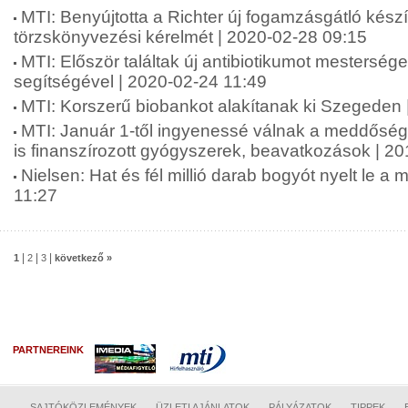
MTI: Benyújtotta a Richter új fogamzásgátló kés
törzskönyvezési kérelmét | 2020-02-28 09:15
MTI: Először találtak új antibiotikumot mesterséges
segítségével | 2020-02-24 11:49
MTI: Korszerű biobankot alakítanak ki Szegeden 
MTI: Január 1-től ingyenessé válnak a meddőség
is finanszírozott gyógyszerek, beavatkozások | 2
Nielsen: Hat és fél millió darab bogyót nyelt le a
11:27
|
|
|
1
2
3
következő »
PARTNEREINK
SAJTÓKÖZLEMÉNYEK
ÜZLETI AJÁNLATOK
PÁLYÁZATOK
TIPPEK