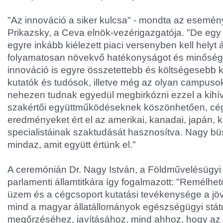
"Az innováció a siker kulcsa" - mondta az esemén
Prikazsky, a Ceva elnök-vezérigazgatója. "De egy
egyre inkább kiélezett piaci versenyben kell helyt á
folyamatosan növekvő hatékonyságot és minősége
innováció is egyre összetettebb és költségesebb ki
kutatók és tudósok, illetve még az olyan campusok 
nehezen tudnak egyedül megbirkózni ezzel a kihí
szakértői együttműködéseknek köszönhetően, cég
eredményeket ért el az amerikai, kanadai, japán, kí
specialistáinak szaktudását hasznosítva. Nagy büs
mindaz, amit együtt értünk el."
A ceremónián Dr. Nagy István, a Földművelésügyi
parlamenti államtitkára így fogalmazott: "Remélhet
üzem és a cégcsoport kutatási tevékenysége a jöv
mind a magyar állatállományok egészségügyi stá
megőrzéséhez, javításához, mind ahhoz, hogy az e