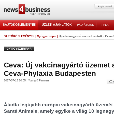
SAJTÓKÖZLEMÉNYEK
ÜZLETI AJÁNLATOK
PÁLYÁZATOK
TIPPEK
SAJTÓKÖZLEMÉNYEK
|
Gyógyszeripar
|
Új vakcinagyártó üzemet avatott a Ceva
GYÓGYSZERIPAR
Ceva: Új vakcinagyártó üzemet a
Ceva-Phylaxia Budapesten
2017-07-13 10:05 | Young & Partners
Átadta legújabb európai vakcinagyártó üzemé
Santé Animale, amely egyike a világ 10 legnag