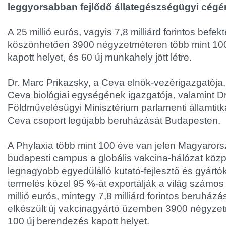
leggyorsabban fejlődő állategészségügyi cégé
A 25 millió eurós, vagyis 7,8 milliárd forintos befe
köszönhetően 3900 négyzetméteren több mint 10
kapott helyet, és 60 új munkahely jött létre.
Dr. Marc Prikazsky, a Ceva elnök-vezérigazgatója, 
Ceva biológiai egységének igazgatója, valamint Dr
Földművelésügyi Minisztérium parlamenti államtitk
Ceva csoport legújabb beruházását Budapesten.
A Phylaxia több mint 100 éve van jelen Magyaror
budapesti campus a globális vakcina-hálózat közp
legnagyobb egyedülálló kutató-fejlesztő és gyártók
termelés közel 95 %-át exportálják a világ számos
millió eurós, mintegy 7,8 milliárd forintos beruhá
elkészült új vakcinagyártó üzemben 3900 négyzet
100 új berendezés kapott helyet.