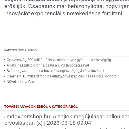
erősítjük. Csapatunk már bebizonyította, hogy ige
innovációt exponenciális növekedésbe fordítani."
Oroszország 200 millió dózis vakcinát tervez gyártatni az év végéig
A vakcinaszállító drónhálózata a UPS támogatásával
Szépen gyarapodnak a hazai állategészségügyi vállalkozások
Csaknem 10 milliárd forintos állatgyógyászati beruházás indul Monoron
Növekedett a Ceva
TOVÁBBI ANYAGOK EBBŐL A KATEGÓRIÁBÓL
mdexpertshop.hu: A sejtek megújulása: polinukleo
orvoslásban (x) | 2026-03-18 09:04